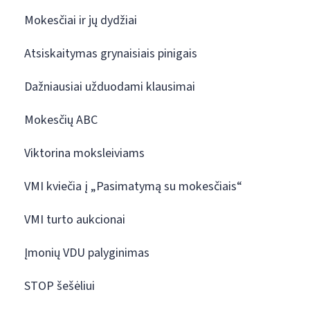
Mokesčiai ir jų dydžiai
Atsiskaitymas grynaisiais pinigais
Dažniausiai užduodami klausimai
Mokesčių ABC
Viktorina moksleiviams
VMI kviečia į „Pasimatymą su mokesčiais“
VMI turto aukcionai
Įmonių VDU palyginimas
STOP šešėliui