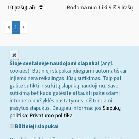
10 Įrašų(-ai)
Rodoma nuo 1 iki 9 iš 9 irašų.
1
Uždaryti
Šioje svetainėje naudojami slapukai
(angl.
cookies). Būtinieji slapukai įdiegiami automatiškai
ir jiems nėra reikalingas Jūsų sutikimas. Taip pat
galite sutikti ir su kitų slapukų naudojimu. Savo
sutikimą bet kada galėsite atšaukti pakeisdami
interneto naršyklės nustatymus ir ištrindami
įrašytus slapukus. Daugiau informacijos
Slapukų
politika
;
Privatumo politika.
Būtinieji slapukai