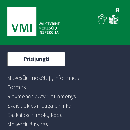
Prisijungti
Mokesčių mokėtojų informacija
Formos
Rinkmenos / Atviri duomenys
Skaičiuoklės ir pagalbininkai
Sąskaitos ir įmokų kodai
Mokesčių žinynas