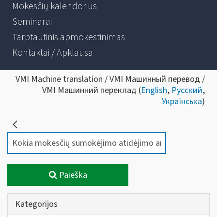
Mokesčių kalendorius
Seminarai
Tarptautinis apmokestinimas
Kontaktai / Apklausa
VMI Machine translation / VMI Машинный перевод /
VMI Машинний переклад (
English
,
Русский
,
Українська
)
Paieška
Kategorijos