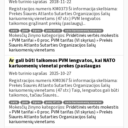
Web turinio sąrašas
2018-11-22
Registracijos numeris KM0373 Ši informacija skelbiama:
Prekės Šiaurės Atlanto Sutarties Organizacijos šalių
kariuomenių vienetams (47 str.) PVM lengvatos
taikomos grąžinant prekių (paslaugų)...
nato
pvm
0 proc
pvmį 47 str
nato kariuomenių vienetai
Mokesčių žinyno kategorijos:
Pridėtinės vertės mokestis
» PVM tarifai » 0 proc. PVM tarifas (VI skyrius) » Prekės
Šiaurės Atlanto Sutarties Organizacijos šalių
kariuomenių vienetams
Ar
gali būti taikomos PVM lengvatos, kai NATO
kariuomenių vienetai prekes (paslaugas
Web turinio sąrašas
2025-10-27
Registracijos numeris KM0367 Ši informacija skelbiama:
Prekės Šiaurės Atlanto Sutarties Organizacijos šalių
kariuomenių vienetams (47 str.) Taip, lengvatos gali būti
taikomos, tačiau Šiaurės...
nato
pvm
0 proc
pvmį 47 str
nato kariuomenių vienetai
Mokesčių žinyno kategorijos:
Pridėtinės vertės mokestis
» PVM tarifai » 0 proc. PVM tarifas (VI skyrius) » Prekės
Šiaurės Atlanto Sutarties Organizacijos šalių
kariuomenių vienetams