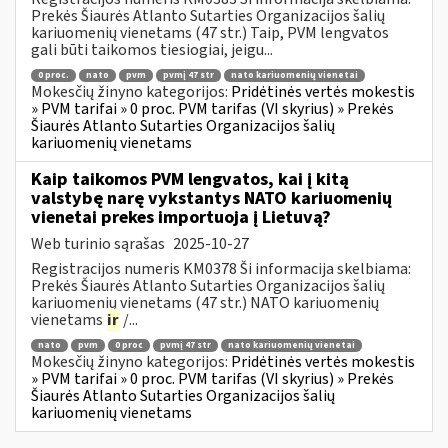
Prekės Šiaurės Atlanto Sutarties Organizacijos šalių
kariuomenių vienetams (47 str.) Taip, PVM lengvatos
gali būti taikomos tiesiogiai, jeigu...
0 proc.
nato
pvm
pvmį 47 str
nato kariuomenių vienetai
Mokesčių žinyno kategorijos:
Pridėtinės vertės mokestis
» PVM tarifai » 0 proc. PVM tarifas (VI skyrius) » Prekės
Šiaurės Atlanto Sutarties Organizacijos šalių
kariuomenių vienetams
Kaip taikomos PVM lengvatos, kai į kitą
valstybę narę vykstantys NATO kariuomenių
vienetai prekes importuoja į Lietuvą?
Web turinio sąrašas
2025-10-27
Registracijos numeris KM0378 Ši informacija skelbiama:
Prekės Šiaurės Atlanto Sutarties Organizacijos šalių
kariuomenių vienetams (47 str.) NATO kariuomenių
vienetams
ir
/...
nato
pvm
0 proc
pvmį 47 str
nato kariuomenių vienetai
Mokesčių žinyno kategorijos:
Pridėtinės vertės mokestis
» PVM tarifai » 0 proc. PVM tarifas (VI skyrius) » Prekės
Šiaurės Atlanto Sutarties Organizacijos šalių
kariuomenių vienetams