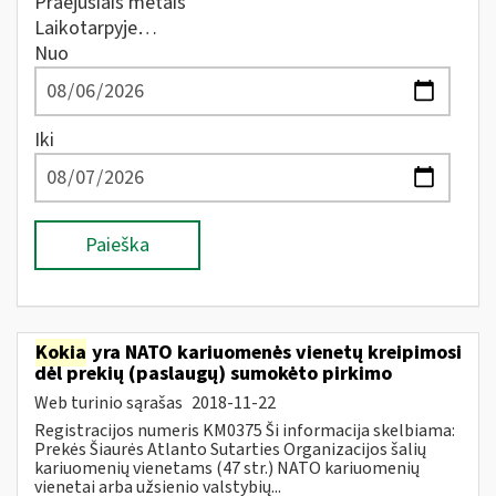
Praėjusiais metais
Laikotarpyje…
Nuo
Iki
Paieška
Kokia
yra NATO kariuomenės vienetų kreipimosi
dėl prekių (paslaugų) sumokėto pirkimo
Web turinio sąrašas
2018-11-22
Registracijos numeris KM0375 Ši informacija skelbiama:
Prekės Šiaurės Atlanto Sutarties Organizacijos šalių
kariuomenių vienetams (47 str.) NATO kariuomenių
vienetai arba užsienio valstybių...