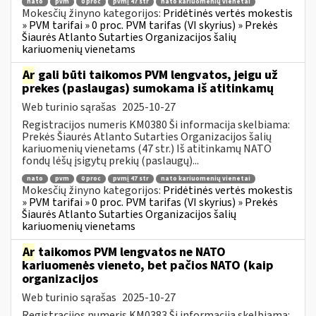
nato
pvm
0 proc
pvmį 47 str
nato kariuomenių vienetai
Mokesčių žinyno kategorijos:
Pridėtinės vertės mokestis
» PVM tarifai » 0 proc. PVM tarifas (VI skyrius) » Prekės
Šiaurės Atlanto Sutarties Organizacijos šalių
kariuomenių vienetams
Ar
gali būti taikomos PVM lengvatos, jeigu už
prekes (paslaugas) sumokama iš atitinkamų
Web turinio sąrašas
2025-10-27
Registracijos numeris KM0380 Ši informacija skelbiama:
Prekės Šiaurės Atlanto Sutarties Organizacijos šalių
kariuomenių vienetams (47 str.) Iš atitinkamų NATO
fondų lėšų įsigytų prekių (paslaugų)...
nato
pvm
0 proc
pvmį 47 str
nato kariuomenių vienetai
Mokesčių žinyno kategorijos:
Pridėtinės vertės mokestis
» PVM tarifai » 0 proc. PVM tarifas (VI skyrius) » Prekės
Šiaurės Atlanto Sutarties Organizacijos šalių
kariuomenių vienetams
Ar
taikomos PVM lengvatos ne NATO
kariuomenės vieneto, bet pačios NATO (kaip
organizacijos
Web turinio sąrašas
2025-10-27
Registracijos numeris KM0383 Ši informacija skelbiama: