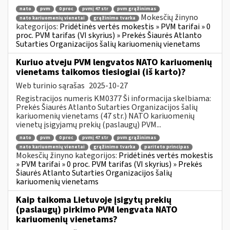
nato
pvm
0 proc
pvmį 47 str
pvm grąžinimas
Mokesčių žinyno
nato kariuomenių vienetai
grąžinimo tvarka
kategorijos:
Pridėtinės vertės mokestis » PVM tarifai » 0
proc. PVM tarifas (VI skyrius) » Prekės Šiaurės Atlanto
Sutarties Organizacijos šalių kariuomenių vienetams
Kuriuo atveju PVM lengvatos NATO kariuomenių
vienetams taikomos tiesiogiai (iš karto)?
Web turinio sąrašas
2025-10-27
Registracijos numeris KM0377 Ši informacija skelbiama:
Prekės Šiaurės Atlanto Sutarties Organizacijos šalių
kariuomenių vienetams (47 str.) NATO kariuomenių
vienetų įsigyjamų prekių (paslaugų) PVM...
nato
pvm
0 proc
pvmį 47 str
pvm grąžinimas
nato kariuomenių vienetai
grąžinimo tvarka
pariteto principas
Mokesčių žinyno kategorijos:
Pridėtinės vertės mokestis
» PVM tarifai » 0 proc. PVM tarifas (VI skyrius) » Prekės
Šiaurės Atlanto Sutarties Organizacijos šalių
kariuomenių vienetams
Kaip taikoma Lietuvoje įsigytų prekių
(paslaugų) pirkimo PVM lengvata NATO
kariuomenių vienetams?