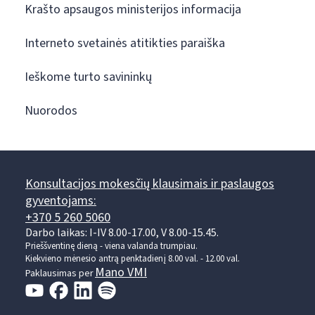
Krašto apsaugos ministerijos informacija
Interneto svetainės atitikties paraiška
Ieškome turto savininkų
Nuorodos
Konsultacijos mokesčių klausimais ir paslaugos
gyventojams:
+370 5 260 5060
Darbo laikas: I-IV 8.00-17.00, V 8.00-15.45.
Prieššventinę dieną - viena valanda trumpiau.
Kiekvieno mėnesio antrą penktadienį 8.00 val. - 12.00 val.
Mano VMI
Paklausimas per