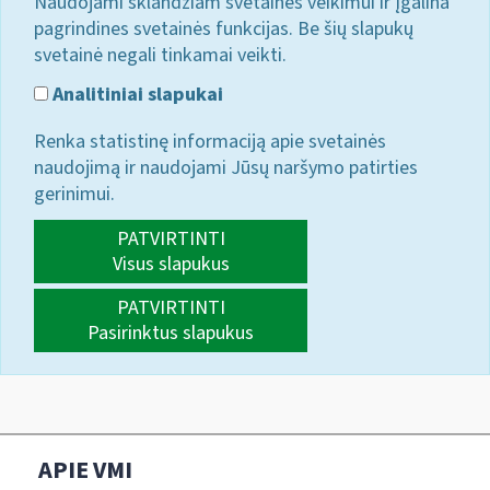
Naudojami sklandžiam svetainės veikimui ir įgalina
pagrindines svetainės funkcijas. Be šių slapukų
svetainė negali tinkamai veikti.
Analitiniai slapukai
Renka statistinę informaciją apie svetainės
naudojimą ir naudojami Jūsų naršymo patirties
gerinimui.
PATVIRTINTI
Visus slapukus
PATVIRTINTI
Pasirinktus slapukus
APIE VMI