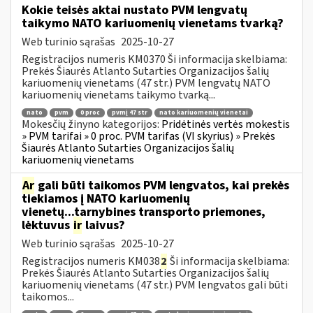
Kokie teisės aktai nustato PVM lengvatų
taikymo NATO kariuomenių vienetams tvarką?
Web turinio sąrašas
2025-10-27
Registracijos numeris KM0370 Ši informacija skelbiama:
Prekės Šiaurės Atlanto Sutarties Organizacijos šalių
kariuomenių vienetams (47 str.) PVM lengvatų NATO
kariuomenių vienetams taikymo tvarką...
nato
pvm
0 proc
pvmį 47 str
nato kariuomenių vienetai
Mokesčių žinyno kategorijos:
Pridėtinės vertės mokestis
» PVM tarifai » 0 proc. PVM tarifas (VI skyrius) » Prekės
Šiaurės Atlanto Sutarties Organizacijos šalių
kariuomenių vienetams
Ar
gali būti taikomos PVM lengvatos, kai prekės
tiekiamos į NATO kariuomenių
vienetų...tarnybines transporto priemones,
lėktuvus
ir
laivus?
Web turinio sąrašas
2025-10-27
Registracijos numeris KM038
2
Ši informacija skelbiama:
Prekės Šiaurės Atlanto Sutarties Organizacijos šalių
kariuomenių vienetams (47 str.) PVM lengvatos gali būti
taikomos...