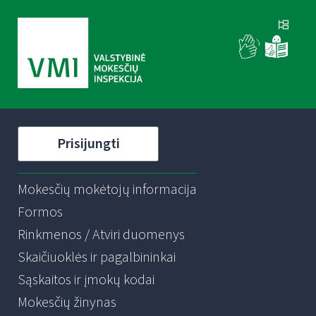
Prisijungti
Mokesčių mokėtojų informacija
Formos
Rinkmenos / Atviri duomenys
Skaičiuoklės ir pagalbininkai
Sąskaitos ir įmokų kodai
Mokesčių žinynas