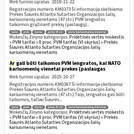
Web turinio sąrašas
2018-11-22
Registracijos numeris KM0373 Ši informacija skelbiama:
Prekės Šiaurės Atlanto Sutarties Organizacijos šalių
kariuomenių vienetams (47 str.) PVM lengvatos
taikomos grąžinant prekių (paslaugų)...
nato
pvm
0 proc
pvmį 47 str
nato kariuomenių vienetai
Mokesčių žinyno kategorijos:
Pridėtinės vertės mokestis
» PVM tarifai » 0 proc. PVM tarifas (VI skyrius) » Prekės
Šiaurės Atlanto Sutarties Organizacijos šalių
kariuomenių vienetams
Ar
gali būti taikomos PVM lengvatos, kai NATO
kariuomenių vienetai prekes (paslaugas
Web turinio sąrašas
2025-10-27
Registracijos numeris KM0367 Ši informacija skelbiama:
Prekės Šiaurės Atlanto Sutarties Organizacijos šalių
kariuomenių vienetams (47 str.) Taip, lengvatos gali būti
taikomos, tačiau Šiaurės...
nato
pvm
0 proc
pvmį 47 str
nato kariuomenių vienetai
Mokesčių žinyno kategorijos:
Pridėtinės vertės mokestis
» PVM tarifai » 0 proc. PVM tarifas (VI skyrius) » Prekės
Šiaurės Atlanto Sutarties Organizacijos šalių
kariuomenių vienetams