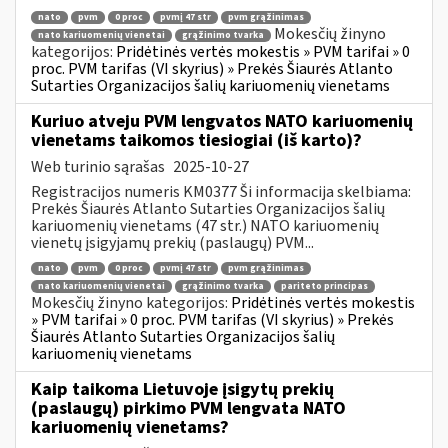
nato
pvm
0 proc
pvmį 47 str
pvm grąžinimas
Mokesčių žinyno
nato kariuomenių vienetai
grąžinimo tvarka
kategorijos:
Pridėtinės vertės mokestis » PVM tarifai » 0
proc. PVM tarifas (VI skyrius) » Prekės Šiaurės Atlanto
Sutarties Organizacijos šalių kariuomenių vienetams
Kuriuo atveju PVM lengvatos NATO kariuomenių
vienetams taikomos tiesiogiai (iš karto)?
Web turinio sąrašas
2025-10-27
Registracijos numeris KM0377 Ši informacija skelbiama:
Prekės Šiaurės Atlanto Sutarties Organizacijos šalių
kariuomenių vienetams (47 str.) NATO kariuomenių
vienetų įsigyjamų prekių (paslaugų) PVM...
nato
pvm
0 proc
pvmį 47 str
pvm grąžinimas
nato kariuomenių vienetai
grąžinimo tvarka
pariteto principas
Mokesčių žinyno kategorijos:
Pridėtinės vertės mokestis
» PVM tarifai » 0 proc. PVM tarifas (VI skyrius) » Prekės
Šiaurės Atlanto Sutarties Organizacijos šalių
kariuomenių vienetams
Kaip taikoma Lietuvoje įsigytų prekių
(paslaugų) pirkimo PVM lengvata NATO
kariuomenių vienetams?