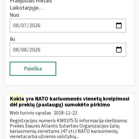
Praėjusiais metais
Laikotarpyje…
Nuo
Iki
Paieška
Kokia
yra NATO kariuomenės vienetų kreipimosi
dėl prekių (paslaugų) sumokėto pirkimo
Web turinio sąrašas
2018-11-22
Registracijos numeris KM0375 Ši informacija skelbiama:
Prekės Šiaurės Atlanto Sutarties Organizacijos šalių
kariuomenių vienetams (47 str.) NATO kariuomenių
vienetai arba užsienio valstybių...