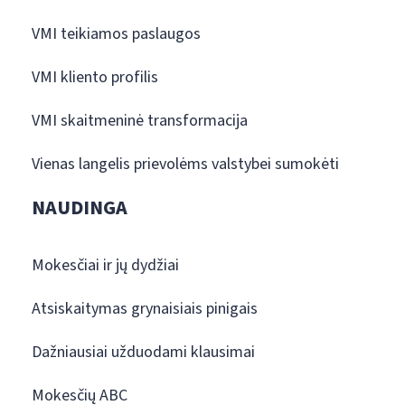
VMI teikiamos paslaugos
VMI kliento profilis
VMI skaitmeninė transformacija
Vienas langelis prievolėms valstybei sumokėti
NAUDINGA
Mokesčiai ir jų dydžiai
Atsiskaitymas grynaisiais pinigais
Dažniausiai užduodami klausimai
Mokesčių ABC