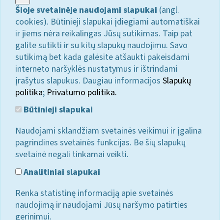
Šioje svetainėje naudojami slapukai
(angl.
cookies). Būtinieji slapukai įdiegiami automatiškai
ir jiems nėra reikalingas Jūsų sutikimas. Taip pat
galite sutikti ir su kitų slapukų naudojimu. Savo
sutikimą bet kada galėsite atšaukti pakeisdami
interneto naršyklės nustatymus ir ištrindami
įrašytus slapukus. Daugiau informacijos
Slapukų
politika
;
Privatumo politika.
Būtinieji slapukai
Naudojami sklandžiam svetainės veikimui ir įgalina
pagrindines svetainės funkcijas. Be šių slapukų
svetainė negali tinkamai veikti.
Analitiniai slapukai
Renka statistinę informaciją apie svetainės
naudojimą ir naudojami Jūsų naršymo patirties
gerinimui.