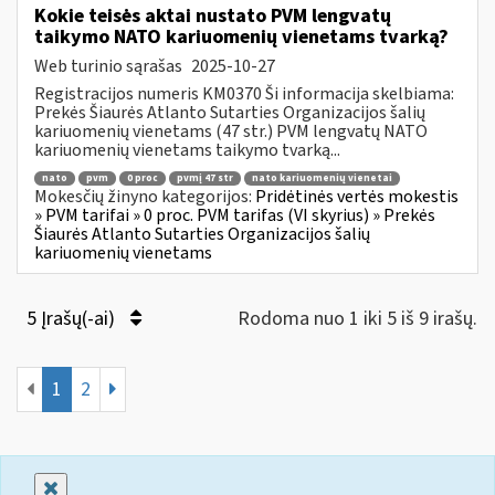
Kokie teisės aktai nustato PVM lengvatų
taikymo NATO kariuomenių vienetams tvarką?
Web turinio sąrašas
2025-10-27
Registracijos numeris KM0370 Ši informacija skelbiama:
Prekės Šiaurės Atlanto Sutarties Organizacijos šalių
kariuomenių vienetams (47 str.) PVM lengvatų NATO
kariuomenių vienetams taikymo tvarką...
nato
pvm
0 proc
pvmį 47 str
nato kariuomenių vienetai
Mokesčių žinyno kategorijos:
Pridėtinės vertės mokestis
» PVM tarifai » 0 proc. PVM tarifas (VI skyrius) » Prekės
Šiaurės Atlanto Sutarties Organizacijos šalių
kariuomenių vienetams
5 Įrašų(-ai)
Rodoma nuo 1 iki 5 iš 9 irašų.
1
2
Uždaryti