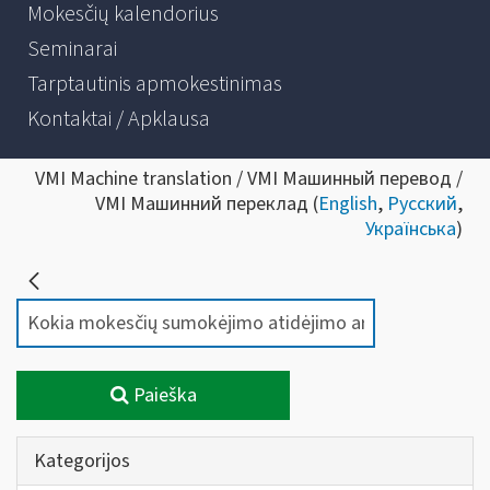
Mokesčių kalendorius
Seminarai
Tarptautinis apmokestinimas
Kontaktai / Apklausa
VMI Machine translation / VMI Машинный перевод /
VMI Машинний переклад (
English
,
Русский
,
Українська
)
Paieška
Kategorijos