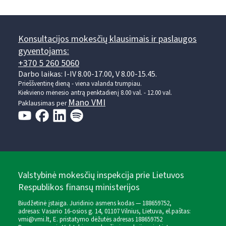
Konsultacijos mokesčių klausimais ir paslaugos
gyventojams:
+370 5 260 5060
Darbo laikas: I-IV 8.00-17.00, V 8.00-15.45.
Prieššventinę dieną - viena valanda trumpiau.
Kiekvieno mėnesio antrą penktadienį 8.00 val. - 12.00 val.
Mano VMI
Paklausimas per
Valstybinė mokesčių inspekcija prie Lietuvos
Respublikos finansų ministerijos
Biudžetinė įstaiga. Juridinio asmens kodas — 188659752,
adresas: Vasario 16-osios g. 14, 01107 Vilnius, Lietuva, el.paštas:
vmi@vmi.lt
, E. pristatymo dėžutės adresas 188659752