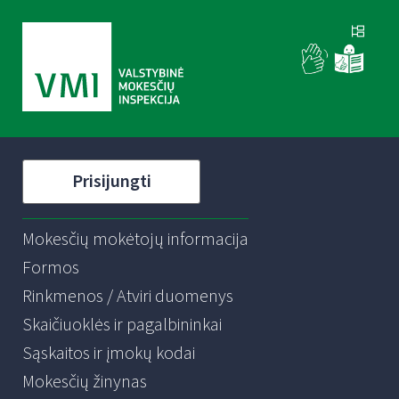
Prisijungti
Mokesčių mokėtojų informacija
Formos
Rinkmenos / Atviri duomenys
Skaičiuoklės ir pagalbininkai
Sąskaitos ir įmokų kodai
Mokesčių žinynas