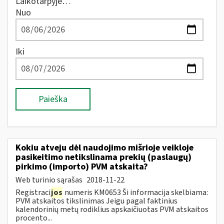
Laikotarpyje…
Nuo
Iki
Paieška
Kokiu atveju dėl naudojimo mišrioje veikloje
pasikeitimo netikslinama prekių (paslaugų)
pirkimo (importo) PVM atskaita?
Web turinio sąrašas
2018-11-22
Registraci
jos
numeris KM0653 Ši informacija skelbiama:
PVM atskaitos tikslinimas Jeigu pagal faktinius
kalendorinių metų rodiklius apskaičiuotas PVM atskaitos
procento...