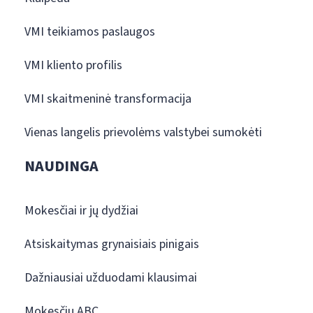
VMI teikiamos paslaugos
VMI kliento profilis
VMI skaitmeninė transformacija
Vienas langelis prievolėms valstybei sumokėti
NAUDINGA
Mokesčiai ir jų dydžiai
Atsiskaitymas grynaisiais pinigais
Dažniausiai užduodami klausimai
Mokesčių ABC