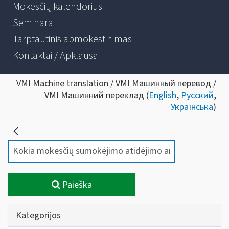
Mokesčių kalendorius
Seminarai
Tarptautinis apmokestinimas
Kontaktai / Apklausa
VMI Machine translation / VMI Машинный перевод /
VMI Машинний переклад (
English
,
Русский
,
Українська
)
Paieška
Kategorijos