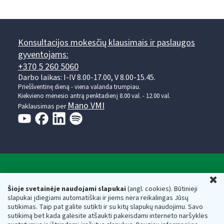
Konsultacijos mokesčių klausimais ir paslaugos
gyventojams:
+370 5 260 5060
Darbo laikas: I-IV 8.00-17.00, V 8.00-15.45.
Prieššventinę dieną - viena valanda trumpiau.
Kiekvieno mėnesio antrą penktadienį 8.00 val. - 12.00 val.
Mano VMI
Paklausimas per
Valstybinė mokesčių inspekcija prie Lietuvos
U
Respublikos finansų ministerijos
Šioje svetainėje naudojami slapukai
(angl. cookies). Būtinieji
slapukai įdiegiami automatiškai ir jiems nėra reikalingas Jūsų
Biudžetinė įstaiga. Juridinio asmens kodas — 188659752,
sutikimas. Taip pat galite sutikti ir su kitų slapukų naudojimu. Savo
adresas: Vasario 16-osios g. 14, 01107 Vilnius, Lietuva, el.paštas:
sutikimą bet kada galėsite atšaukti pakeisdami interneto naršyklės
vmi@vmi.lt
, E. pristatymo dėžutės adresas 188659752