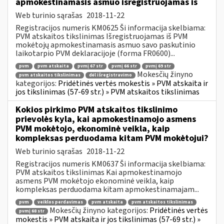
apmokestinamasis asmuo išregistruojamas iš
Web turinio sąrašas
2018-11-22
Registracijos numeris KM0625 Ši informacija skelbiama:
PVM atskaitos tikslinimas Išregistruojamas iš PVM
mokėtojų apmokestinamasis asmuo savo paskutinio
laikotarpio PVM deklaracijoje (forma FR0600)...
pvm
pvm atskaita
pvmį 67 str
pvmį 66 str
pvmį 69 str
Mokesčių žinyno
pvm atskaitos tikslinimas
dėl išregistravimo
kategorijos:
Pridėtinės vertės mokestis » PVM atskaita ir
jos tikslinimas (57-69 str.) » PVM atskaitos tikslinimas
Kokios pirkimo PVM atskaitos tikslinimo
prievolės kyla, kai apmokestinamojo asmens
PVM mokėtojo, ekonominė veikla, kaip
kompleksas perduodama kitam PVM mokėtojui?
Web turinio sąrašas
2018-11-22
Registracijos numeris KM0637 Ši informacija skelbiama:
PVM atskaitos tikslinimas Kai apmokestinamojo
asmens PVM mokėtojo ekonominė veikla, kaip
kompleksas perduodama kitam apmokestinamajam...
pvm
veiklos perdavimas
pvm atskaita
pvm atskaitos tikslinimas
Mokesčių žinyno kategorijos:
Pridėtinės vertės
pvmį 68 str
mokestis » PVM atskaita ir jos tikslinimas (57-69 str.) »