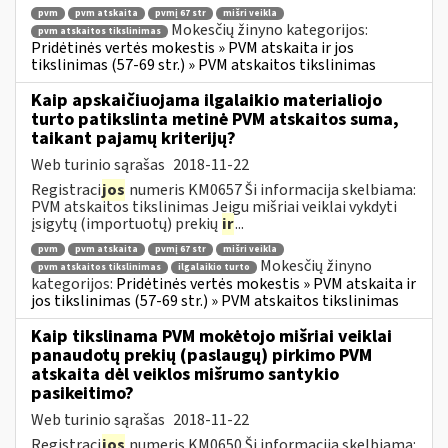
pvm
pvm atskaita
pvmį 67 str
mišri veikla
Mokesčių žinyno kategorijos:
pvm atskaitos tikslinimas
Pridėtinės vertės mokestis » PVM atskaita ir jos
tikslinimas (57-69 str.) » PVM atskaitos tikslinimas
Kaip apskaičiuojama ilgalaikio materialiojo
turto patikslinta metinė PVM atskaitos suma,
taikant pajamų kriterijų?
Web turinio sąrašas
2018-11-22
Registraci
jos
numeris KM0657 Ši informacija skelbiama:
PVM atskaitos tikslinimas Jeigu mišriai veiklai vykdyti
įsigytų (importuotų) prekių
ir
...
pvm
pvm atskaita
pvmį 67 str
mišri veikla
Mokesčių žinyno
pvm atskaitos tikslinimas
ilgalaikio turto
kategorijos:
Pridėtinės vertės mokestis » PVM atskaita ir
jos tikslinimas (57-69 str.) » PVM atskaitos tikslinimas
Kaip tikslinama PVM mokėtojo mišriai veiklai
panaudotų prekių (paslaugų) pirkimo PVM
atskaita dėl veiklos mišrumo santykio
pasikeitimo?
Web turinio sąrašas
2018-11-22
Registraci
jos
numeris KM0650 Ši informacija skelbiama: