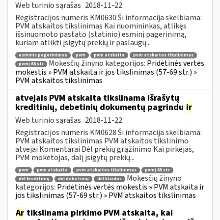
Web turinio sąrašas
2018-11-22
Registracijos numeris KM0630 Ši informacija skelbiama:
PVM atskaitos tikslinimas Kai nuomininkas, atlikęs
išsinuomoto pastato (statinio) esminį pagerinimą,
kuriam atlikti įsigytų prekių ir paslaugų...
esminis pagerinimas
pvm
pvm atskaita
pvm atskaitos tikslinimas
Mokesčių žinyno kategorijos:
Pridėtinės vertės
pvmį 68 str
mokestis » PVM atskaita ir jos tikslinimas (57-69 str.) »
PVM atskaitos tikslinimas
atvejais PVM atskaita tikslinama išrašytų
kreditinių, debetinių dokumentų pagrindu
ir
Web turinio sąrašas
2018-11-22
Registracijos numeris KM0628 Ši informacija skelbiama:
PVM atskaitos tikslinimas PVM atskaitos tikslinimo
atvejai Komentarai Dėl prekių grąžinimo Kai pirkėjas,
PVM mokėtojas, dalį įsigytų prekių...
pvm
pvm atskaita
pvm atskaitos tikslinimas
pvmį 65 str
Mokesčių žinyno
dėl kreditinių
dėl debetinių
dėl klaidos
kategorijos:
Pridėtinės vertės mokestis » PVM atskaita ir
jos tikslinimas (57-69 str.) » PVM atskaitos tikslinimas
Ar
tikslinama pirkimo PVM atskaita, kai