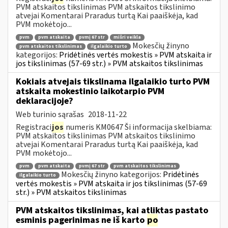
PVM atskaitos tikslinimas PVM atskaitos tikslinimo
atvejai Komentarai Praradus turtą Kai paaiškėja, kad
PVM mokėtojo...
pvm
pvm atskaita
pvmį 67 str
mišri veikla
Mokesčių žinyno
pvm atskaitos tikslinimas
ilgalaikio turto
kategorijos:
Pridėtinės vertės mokestis » PVM atskaita ir
jos tikslinimas (57-69 str.) » PVM atskaitos tikslinimas
Kokiais atvejais tikslinama ilgalaikio turto PVM
atskaita mokestinio laikotarpio PVM
deklaracijoje?
Web turinio sąrašas
2018-11-22
Registraci
jos
numeris KM0647 Ši informacija skelbiama:
PVM atskaitos tikslinimas PVM atskaitos tikslinimo
atvejai Komentarai Praradus turtą Kai paaiškėja, kad
PVM mokėtojo...
pvm
pvm atskaita
pvmį 67 str
pvm atskaitos tikslinimas
Mokesčių žinyno kategorijos:
Pridėtinės
ilgalaikio turto
vertės mokestis » PVM atskaita ir jos tikslinimas (57-69
str.) » PVM atskaitos tikslinimas
PVM atskaitos tikslinimas, kai atliktas pastato
esminis pagerinimas ne iš karto
po