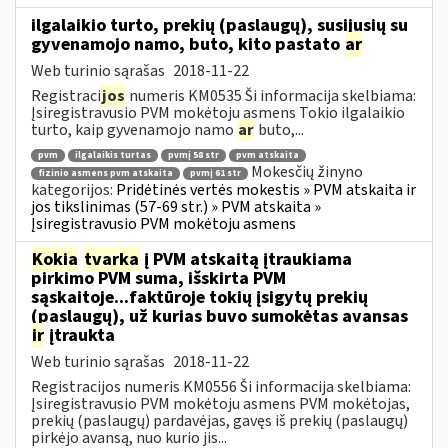
ilgalaikio turto, prekių (paslaugų), susijusių su
gyvenamojo namo, buto, kito pastato
ar
Web turinio sąrašas
2018-11-22
Registraci
jos
numeris KM0535 Ši informacija skelbiama:
Įsiregistravusio PVM mokėtoju asmens Tokio ilgalaikio
turto, kaip gyvenamojo namo
ar
buto,...
pvm
ilgalaikis turtas
pvmį 58 str
pvm atskaita
Mokesčių žinyno
fizinio asmens pvm atskaita
pvmį 61 str
kategorijos:
Pridėtinės vertės mokestis » PVM atskaita ir
jos tikslinimas (57-69 str.) » PVM atskaita »
Įsiregistravusio PVM mokėtoju asmens
Kokia
tvarka
į PVM atskaitą įtraukiama
pirkimo PVM suma, išskirta PVM
sąskaitoje...faktūroje tokių įsigytų prekių
(paslaugų), už kurias buvo sumokėtas avansas
ir
įtraukta
Web turinio sąrašas
2018-11-22
Registracijos numeris KM0556 Ši informacija skelbiama:
Įsiregistravusio PVM mokėtoju asmens PVM mokėtojas,
prekių (paslaugų) pardavėjas, gavęs iš prekių (paslaugų)
pirkėjo avansą, nuo kurio jis...