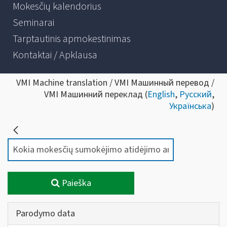
Mokesčių kalendorius
Seminarai
Tarptautinis apmokestinimas
Kontaktai / Apklausa
VMI Machine translation / VMI Машинный перевод /
VMI Машинний переклад (
English
,
Русский
,
Українська
)
Paieška
Parodymo data