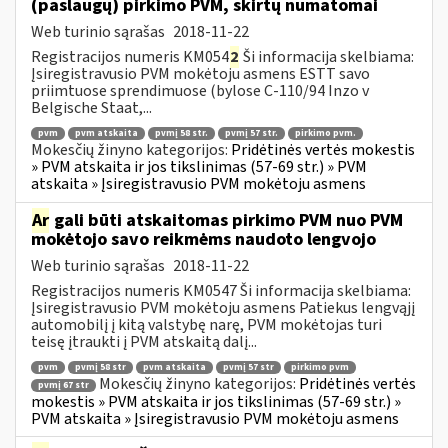
(paslaugų) pirkimo PVM, skirtų numatomai
Web turinio sąrašas
2018-11-22
Registracijos numeris KM054
2
Ši informacija skelbiama:
Įsiregistravusio PVM mokėtoju asmens ESTT savo
priimtuose sprendimuose (bylose C-110/94 Inzo v
Belgische Staat,...
pvm
pvm atskaita
pvmį 58 str.
pvmį 57 str.
pirkimo pvm.
Mokesčių žinyno kategorijos:
Pridėtinės vertės mokestis
» PVM atskaita ir jos tikslinimas (57-69 str.) » PVM
atskaita » Įsiregistravusio PVM mokėtoju asmens
Ar
gali būti atskaitomas pirkimo PVM nuo PVM
mokėtojo savo reikmėms naudoto lengvojo
Web turinio sąrašas
2018-11-22
Registracijos numeris KM0547 Ši informacija skelbiama:
Įsiregistravusio PVM mokėtoju asmens Patiekus lengvąjį
automobilį į kitą valstybę narę, PVM mokėtojas turi
teisę įtraukti į PVM atskaitą dalį...
pvm
pvmį 58 str
pvm atskaita
pvmį 57 str
pirkimo pvm
Mokesčių žinyno kategorijos:
Pridėtinės vertės
pvmį 67 str
mokestis » PVM atskaita ir jos tikslinimas (57-69 str.) »
PVM atskaita » Įsiregistravusio PVM mokėtoju asmens