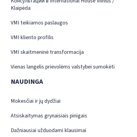
Консультации в International House Vilnius /
Klaipėda
VMI teikiamos paslaugos
VMI kliento profilis
VMI skaitmeninė transformacija
Vienas langelis prievolėms valstybei sumokėti
NAUDINGA
Mokesčiai ir jų dydžiai
Atsiskaitymas grynaisiais pinigais
Dažniausiai užduodami klausimai