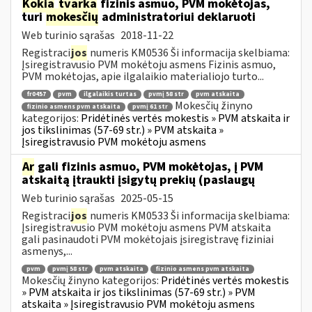
Kokia
tvarka
fizinis asmuo, PVM mokėtojas,
turi
mokesčių
administratoriui deklaruoti
Web turinio sąrašas
2018-11-22
Registraci
jos
numeris KM0536 Ši informacija skelbiama:
Įsiregistravusio PVM mokėtoju asmens Fizinis asmuo,
PVM mokėtojas, apie ilgalaikio materialiojo turto...
fr0457
pvm
ilgalaikis turtas
pvmį 58 str
pvm atskaita
Mokesčių žinyno
fizinio asmens pvm atskaita
pvmį 61 str
kategorijos:
Pridėtinės vertės mokestis » PVM atskaita ir
jos tikslinimas (57-69 str.) » PVM atskaita »
Įsiregistravusio PVM mokėtoju asmens
Ar
gali fizinis asmuo, PVM mokėtojas, į PVM
atskaitą įtraukti įsigytų prekių (paslaugų
Web turinio sąrašas
2025-05-15
Registraci
jos
numeris KM0533 Ši informacija skelbiama:
Įsiregistravusio PVM mokėtoju asmens PVM atskaita
gali pasinaudoti PVM mokėtojais įsiregistravę fiziniai
asmenys,...
pvm
pvmį 58 str
pvm atskaita
fizinio asmens pvm atskaita
Mokesčių žinyno kategorijos:
Pridėtinės vertės mokestis
» PVM atskaita ir jos tikslinimas (57-69 str.) » PVM
atskaita » Įsiregistravusio PVM mokėtoju asmens