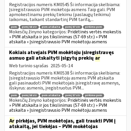
Registracijos numeris KM0545 Ši informacija skelbiama:
Įsiregistravusio PVM mokėtoju asmens Taip gali. PVM
apmokestinamu prekių tiekimu (paslaugų teikimu)
laikomas, taikant standartinį PVM tarifą,...
pvm
pvmį 58 str
pvm atskaita
pvmį 57 str
pirkimo pvm
Mokesčių žinyno kategorijos:
Pridėtinės vertės mokestis
» PVM atskaita ir jos tikslinimas (57-69 str.) » PVM
atskaita » Įsiregistravusio PVM mokėtoju asmens
Kokiais atvejais PVM mokėtoju įsiregistravęs
asmuo gali atskaityti įsigytų prekių
ar
Web turinio sąrašas
2025-05-14
Registracijos numeris KM0538 Ši informacija skelbiama:
Įsiregistravusio PVM mokėtoju asmens PVM atskaita
gali pasinaudoti PVM mokėtojais įsiregistravę asmenys,
išskyrus: asmenis, įregistruotus PVM...
pvm
pvmį 58 str
pvm atskaita
pvmį 57 str
pirkimo pvm
Mokesčių žinyno kategorijos:
Pridėtinės vertės mokestis
» PVM atskaita ir jos tikslinimas (57-69 str.) » PVM
atskaita » Įsiregistravusio PVM mokėtoju asmens
Ar
pirkėjas, PVM mokėtojas, gali traukti PVM į
atskaitą, jei tiekėjas – PVM mokėtojas