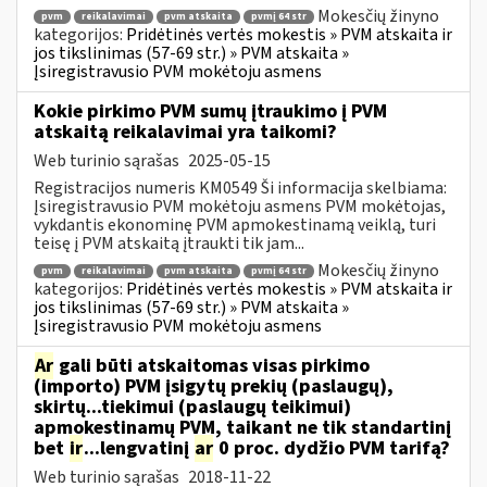
Mokesčių žinyno
pvm
reikalavimai
pvm atskaita
pvmį 64 str
kategorijos:
Pridėtinės vertės mokestis » PVM atskaita ir
jos tikslinimas (57-69 str.) » PVM atskaita »
Įsiregistravusio PVM mokėtoju asmens
Kokie pirkimo PVM sumų įtraukimo į PVM
atskaitą reikalavimai yra taikomi?
Web turinio sąrašas
2025-05-15
Registracijos numeris KM0549 Ši informacija skelbiama:
Įsiregistravusio PVM mokėtoju asmens PVM mokėtojas,
vykdantis ekonominę PVM apmokestinamą veiklą, turi
teisę į PVM atskaitą įtraukti tik jam...
Mokesčių žinyno
pvm
reikalavimai
pvm atskaita
pvmį 64 str
kategorijos:
Pridėtinės vertės mokestis » PVM atskaita ir
jos tikslinimas (57-69 str.) » PVM atskaita »
Įsiregistravusio PVM mokėtoju asmens
Ar
gali būti atskaitomas visas pirkimo
(importo) PVM įsigytų prekių (paslaugų),
skirtų...tiekimui (paslaugų teikimui)
apmokestinamų PVM, taikant ne tik standartinį
bet
ir
...lengvatinį
ar
0 proc. dydžio PVM tarifą?
Web turinio sąrašas
2018-11-22