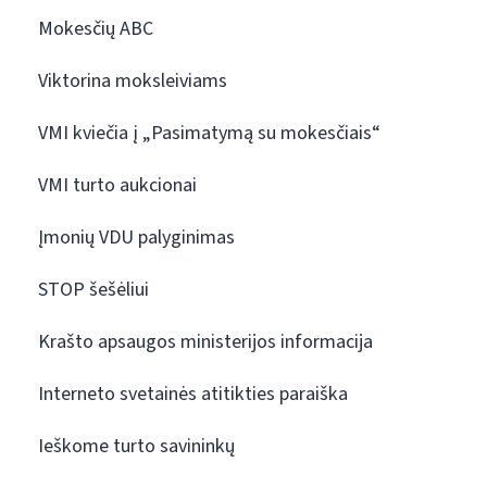
Mokesčių ABC
Viktorina moksleiviams
VMI kviečia į „Pasimatymą su mokesčiais“
VMI turto aukcionai
Įmonių VDU palyginimas
STOP šešėliui
Krašto apsaugos ministerijos informacija
Interneto svetainės atitikties paraiška
Ieškome turto savininkų