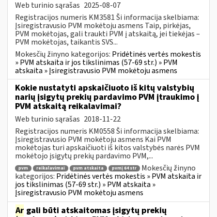
Web turinio sąrašas
2025-08-07
Registracijos numeris KM3581 Ši informacija skelbiama:
Įsiregistravusio PVM mokėtoju asmens Taip, pirkėjas,
PVM mokėtojas, gali traukti PVM į atskaitą, jei tiekėjas –
PVM mokėtojas, taikantis SVS...
Mokesčių žinyno kategorijos:
Pridėtinės vertės mokestis
» PVM atskaita ir jos tikslinimas (57-69 str.) » PVM
atskaita » Įsiregistravusio PVM mokėtoju asmens
Kokie nustatyti apskaičiuoto iš kitų valstybių
narių įsigytų prekių pardavimo PVM įtraukimo į
PVM atskaitą reikalavimai?
Web turinio sąrašas
2018-11-22
Registracijos numeris KM0558 Ši informacija skelbiama:
Įsiregistravusio PVM mokėtoju asmens Kai PVM
mokėtojas turi apskaičiuoti iš kitos valstybės narės PVM
mokėtojo įsigytų prekių pardavimo PVM,...
Mokesčių žinyno
pvm
reikalavimai
pvm atskaita
pvmį 64 str
kategorijos:
Pridėtinės vertės mokestis » PVM atskaita ir
jos tikslinimas (57-69 str.) » PVM atskaita »
Įsiregistravusio PVM mokėtoju asmens
Ar
gali būti atskaitomas įsigytų prekių