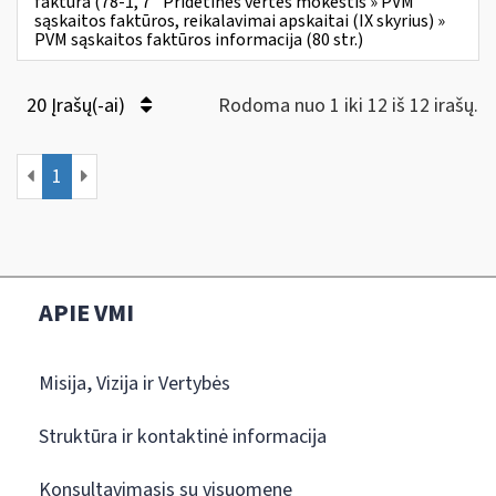
faktūra (78-1, 7
Pridėtinės vertės mokestis » PVM
sąskaitos faktūros, reikalavimai apskaitai (IX skyrius) »
PVM sąskaitos faktūros informacija (80 str.)
20 Įrašų(-ai)
Rodoma nuo 1 iki 12 iš 12 irašų.
1
APIE VMI
Misija, Vizija ir Vertybės
Struktūra ir kontaktinė informacija
Konsultavimasis su visuomene