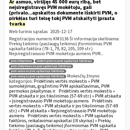
Ar
asmuo, viršijęs 45 000 eurų ribą, bet
neįsiregistravęs PVM mokėtoju, gali
(privalo...apskaitos dokumente išskirti PVM, o
pirkėjas turi teisę tokį PVM atskaityti įprasta
tvarka
Web turinio sąrašas
2025-12-17
Registracijos numeris KM3136 Ši informacija skelbiama:
Prekių tiekimo (paslaugų teikimo) įforminimas PVM
sąskaita faktūra (78-1, 79, 82, 105, 109 str.)
Neįsiregistravusio PVM mokėtoju asmens PVM...
pvm išskyrimas
išskirti pvm ne pvm sąskaitoje faktūroje
pvm išskyrimas ne pvm sąskaitoje faktūroje
pvm suma ne pvm sąskaitoje faktūroje
Mokesčių žinyno
pvm sumą ne pvm sąskaitoje faktūroje
kategorijos:
Pridėtinės vertės mokestis » PVM
sumokėjimas, grąžintino PVM apskaičiavimas, PVM
permokos įskaitymas ir
Pridėtinės vertės mokestis »
PVM atskaita ir jos tikslinimas (57-69 str.) » PVM atskaita
» Įsiregistravusio PVM mokėtoju asmens
Pridėtinės
vertės mokestis » PVM atskaita ir jos tikslinimas (57-69
str.) » PVM atskaita » Neįsiregistravusio PVM mokėtoju
asmens
Pridėtinės vertės mokestis » PVM sąskaitos
faktūros, reikalavimai apskaitai (IX skyrius) » Prekių
tiekimo (paslaugų teikimo) įforminimas PVM sąskaita