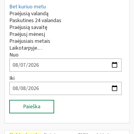
Bet kuriuo metu
Praėjusią valandą
Paskutines 24 valandas
Praėjusią savaitę
Praėjusį mėnesį
Praėjusiais metais
Laikotarpyje…
Nuo
Iki
Paieška