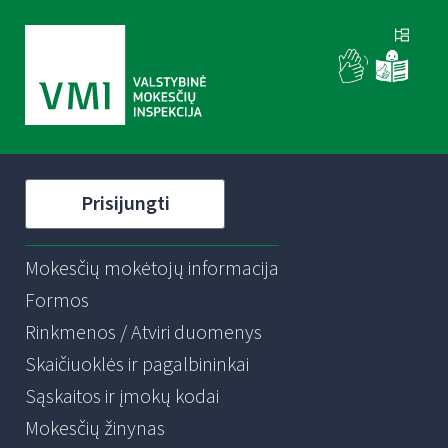
Prisijungti
Mokesčių mokėtojų informacija
Formos
Rinkmenos / Atviri duomenys
Skaičiuoklės ir pagalbininkai
Sąskaitos ir įmokų kodai
Mokesčių žinynas