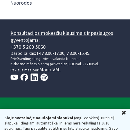
Nuorodos
Konsultacijos mokesčių klausimais ir paslaugos
gyventojams:
+370 5 260 5060
Darbo laikas: I-IV 8.00-17.00, V 8.00-15.45.
Prieššventinę dieną - viena valanda trumpiau.
Kiekvieno mėnesio antrą penktadienį 8.00 val. - 12.00 val.
Mano VMI
Paklausimas per
Valstybinė mokesčių inspekcija prie Lietuvos
U
Respublikos finansų ministerijos
Šioje svetainėje naudojami slapukai
(angl. cookies). Būtinieji
slapukai įdiegiami automatiškai ir jiems nėra reikalingas Jūsų
Biudžetinė įstaiga. Juridinio asmens kodas — 188659752,
sutikimas. Taip pat galite sutikti ir su kitų slapukų naudojimu. Savo