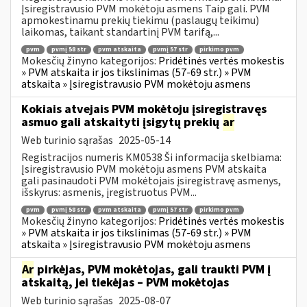
Įsiregistravusio PVM mokėtoju asmens Taip gali. PVM
apmokestinamu prekių tiekimu (paslaugų teikimu)
laikomas, taikant standartinį PVM tarifą,...
pvm
pvmį 58 str
pvm atskaita
pvmį 57 str
pirkimo pvm
Mokesčių žinyno kategorijos:
Pridėtinės vertės mokestis
» PVM atskaita ir jos tikslinimas (57-69 str.) » PVM
atskaita » Įsiregistravusio PVM mokėtoju asmens
Kokiais atvejais PVM mokėtoju įsiregistravęs
asmuo gali atskaityti įsigytų prekių
ar
Web turinio sąrašas
2025-05-14
Registracijos numeris KM0538 Ši informacija skelbiama:
Įsiregistravusio PVM mokėtoju asmens PVM atskaita
gali pasinaudoti PVM mokėtojais įsiregistravę asmenys,
išskyrus: asmenis, įregistruotus PVM...
pvm
pvmį 58 str
pvm atskaita
pvmį 57 str
pirkimo pvm
Mokesčių žinyno kategorijos:
Pridėtinės vertės mokestis
» PVM atskaita ir jos tikslinimas (57-69 str.) » PVM
atskaita » Įsiregistravusio PVM mokėtoju asmens
Ar
pirkėjas, PVM mokėtojas, gali traukti PVM į
atskaitą, jei tiekėjas – PVM mokėtojas
Web turinio sąrašas
2025-08-07