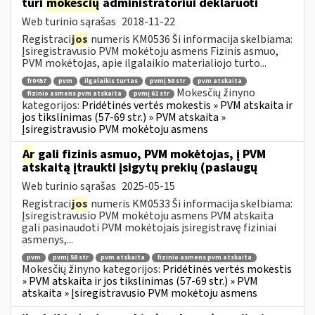
turi
mokesčių
administratoriui deklaruoti
Web turinio sąrašas
2018-11-22
Registraci
jos
numeris KM0536 Ši informacija skelbiama:
Įsiregistravusio PVM mokėtoju asmens Fizinis asmuo,
PVM mokėtojas, apie ilgalaikio materialiojo turto...
fr0457
pvm
ilgalaikis turtas
pvmį 58 str
pvm atskaita
Mokesčių žinyno
fizinio asmens pvm atskaita
pvmį 61 str
kategorijos:
Pridėtinės vertės mokestis » PVM atskaita ir
jos tikslinimas (57-69 str.) » PVM atskaita »
Įsiregistravusio PVM mokėtoju asmens
Ar
gali fizinis asmuo, PVM mokėtojas, į PVM
atskaitą įtraukti įsigytų prekių (paslaugų
Web turinio sąrašas
2025-05-15
Registraci
jos
numeris KM0533 Ši informacija skelbiama:
Įsiregistravusio PVM mokėtoju asmens PVM atskaita
gali pasinaudoti PVM mokėtojais įsiregistravę fiziniai
asmenys,...
pvm
pvmį 58 str
pvm atskaita
fizinio asmens pvm atskaita
Mokesčių žinyno kategorijos:
Pridėtinės vertės mokestis
» PVM atskaita ir jos tikslinimas (57-69 str.) » PVM
atskaita » Įsiregistravusio PVM mokėtoju asmens