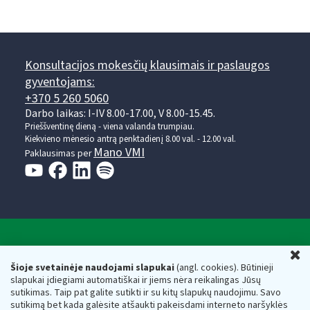
Konsultacijos mokesčių klausimais ir paslaugos
gyventojams:
+370 5 260 5060
Darbo laikas: I-IV 8.00-17.00, V 8.00-15.45.
Prieššventinę dieną - viena valanda trumpiau.
Kiekvieno mėnesio antrą penktadienį 8.00 val. - 12.00 val.
Mano VMI
Paklausimas per
Valstybinė mokesčių inspekcija prie Lietuvos
U
Respublikos finansų ministerijos
Šioje svetainėje naudojami slapukai
(angl. cookies). Būtinieji
slapukai įdiegiami automatiškai ir jiems nėra reikalingas Jūsų
Biudžetinė įstaiga. Juridinio asmens kodas — 188659752,
sutikimas. Taip pat galite sutikti ir su kitų slapukų naudojimu. Savo
adresas: Vasario 16-osios g. 14, 01107 Vilnius, Lietuva, el.paštas:
sutikimą bet kada galėsite atšaukti pakeisdami interneto naršyklės