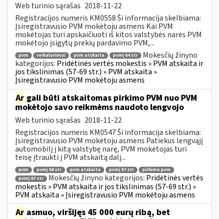
Web turinio sąrašas
2018-11-22
Registracijos numeris KM0558 Ši informacija skelbiama:
Įsiregistravusio PVM mokėtoju asmens Kai PVM
mokėtojas turi apskaičiuoti iš kitos valstybės narės PVM
mokėtojo įsigytų prekių pardavimo PVM,...
Mokesčių žinyno
pvm
reikalavimai
pvm atskaita
pvmį 64 str
kategorijos:
Pridėtinės vertės mokestis » PVM atskaita ir
jos tikslinimas (57-69 str.) » PVM atskaita »
Įsiregistravusio PVM mokėtoju asmens
Ar
gali būti atskaitomas pirkimo PVM nuo PVM
mokėtojo savo reikmėms naudoto lengvojo
Web turinio sąrašas
2018-11-22
Registracijos numeris KM0547 Ši informacija skelbiama:
Įsiregistravusio PVM mokėtoju asmens Patiekus lengvąjį
automobilį į kitą valstybę narę, PVM mokėtojas turi
teisę įtraukti į PVM atskaitą dalį...
pvm
pvmį 58 str
pvm atskaita
pvmį 57 str
pirkimo pvm
Mokesčių žinyno kategorijos:
Pridėtinės vertės
pvmį 67 str
mokestis » PVM atskaita ir jos tikslinimas (57-69 str.) »
PVM atskaita » Įsiregistravusio PVM mokėtoju asmens
Ar
asmuo, viršijęs 45 000 eurų ribą, bet