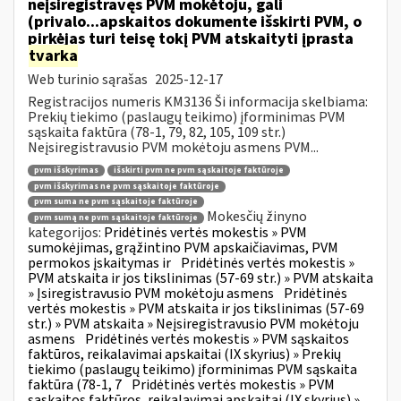
neįsiregistravęs PVM mokėtoju, gali
(privalo...apskaitos dokumente išskirti PVM, o
pirkėjas turi teisę tokį PVM atskaityti įprasta
tvarka
Web turinio sąrašas
2025-12-17
Registracijos numeris KM3136 Ši informacija skelbiama:
Prekių tiekimo (paslaugų teikimo) įforminimas PVM
sąskaita faktūra (78-1, 79, 82, 105, 109 str.)
Neįsiregistravusio PVM mokėtoju asmens PVM...
pvm išskyrimas
išskirti pvm ne pvm sąskaitoje faktūroje
pvm išskyrimas ne pvm sąskaitoje faktūroje
pvm suma ne pvm sąskaitoje faktūroje
Mokesčių žinyno
pvm sumą ne pvm sąskaitoje faktūroje
kategorijos:
Pridėtinės vertės mokestis » PVM
sumokėjimas, grąžintino PVM apskaičiavimas, PVM
permokos įskaitymas ir
Pridėtinės vertės mokestis »
PVM atskaita ir jos tikslinimas (57-69 str.) » PVM atskaita
» Įsiregistravusio PVM mokėtoju asmens
Pridėtinės
vertės mokestis » PVM atskaita ir jos tikslinimas (57-69
str.) » PVM atskaita » Neįsiregistravusio PVM mokėtoju
asmens
Pridėtinės vertės mokestis » PVM sąskaitos
faktūros, reikalavimai apskaitai (IX skyrius) » Prekių
tiekimo (paslaugų teikimo) įforminimas PVM sąskaita
faktūra (78-1, 7
Pridėtinės vertės mokestis » PVM
sąskaitos faktūros, reikalavimai apskaitai (IX skyrius) »