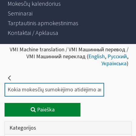
Mokesčių kalendorius
Seminarai
Tarptautinis apmokestinimas
Kontaktai / Apklausa
VMI Machine translation / VMI Машинный перевод /
VMI Машинний переклад (
English
,
Русский
,
Українська
)
Paieška
Kategorijos