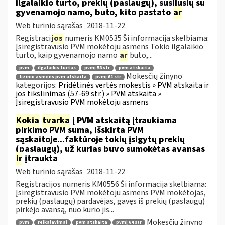
ilgalaikio turto, prekių (paslaugų), susijusių su
gyvenamojo namo, buto, kito pastato
ar
Web turinio sąrašas
2018-11-22
Registraci
jos
numeris KM0535 Ši informacija skelbiama:
Įsiregistravusio PVM mokėtoju asmens Tokio ilgalaikio
turto, kaip gyvenamojo namo
ar
buto,...
pvm
ilgalaikis turtas
pvmį 58 str
pvm atskaita
Mokesčių žinyno
fizinio asmens pvm atskaita
pvmį 61 str
kategorijos:
Pridėtinės vertės mokestis » PVM atskaita ir
jos tikslinimas (57-69 str.) » PVM atskaita »
Įsiregistravusio PVM mokėtoju asmens
Kokia
tvarka
į PVM atskaitą įtraukiama
pirkimo PVM suma, išskirta PVM
sąskaitoje...faktūroje tokių įsigytų prekių
(paslaugų), už kurias buvo sumokėtas avansas
ir
įtraukta
Web turinio sąrašas
2018-11-22
Registracijos numeris KM0556 Ši informacija skelbiama:
Įsiregistravusio PVM mokėtoju asmens PVM mokėtojas,
prekių (paslaugų) pardavėjas, gavęs iš prekių (paslaugų)
pirkėjo avansą, nuo kurio jis...
Mokesčių žinyno
pvm
reikalavimai
pvm atskaita
pvmį 64 str