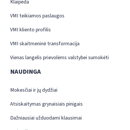
Klaipėda
VMI teikiamos paslaugos
VMI kliento profilis
VMI skaitmeninė transformacija
Vienas langelis prievolėms valstybei sumokėti
NAUDINGA
Mokesčiai ir jų dydžiai
Atsiskaitymas grynaisiais pinigais
Dažniausiai užduodami klausimai