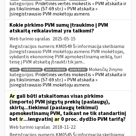
kategorijos:
Pridėtinės vertės mokestis » PVM atskaita ir
jos tikslinimas (57-69 str.) » PVM atskaita »
Įsiregistravusio PVM mokėtoju asmens
Kokie pirkimo PVM sumų įtraukimo į PVM
atskaitą reikalavimai yra taikomi?
Web turinio sąrašas
2025-05-15
Registracijos numeris KM0549 Ši informacija skelbiama:
Įsiregistravusio PVM mokėtoju asmens PVM mokėtojas,
vykdantis ekonominę PVM apmokestinamą veiklą, turi
teisę į PVM atskaitą įtraukti tik jam...
Mokesčių žinyno
pvm
reikalavimai
pvm atskaita
pvmį 64 str
kategorijos:
Pridėtinės vertės mokestis » PVM atskaita ir
jos tikslinimas (57-69 str.) » PVM atskaita »
Įsiregistravusio PVM mokėtoju asmens
Ar
gali būti atskaitomas visas pirkimo
(importo) PVM įsigytų prekių (paslaugų),
skirtų...tiekimui (paslaugų teikimui)
apmokestinamų PVM, taikant ne tik standartinį
bet
ir
...lengvatinį
ar
0 proc. dydžio PVM tarifą?
Web turinio sąrašas
2018-11-22
Registracijos numeris KM0545 Ši informacija skelbiama: