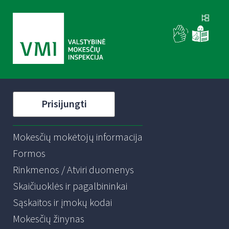
Prisijungti
Mokesčių mokėtojų informacija
Formos
Rinkmenos / Atviri duomenys
Skaičiuoklės ir pagalbininkai
Sąskaitos ir įmokų kodai
Mokesčių žinynas