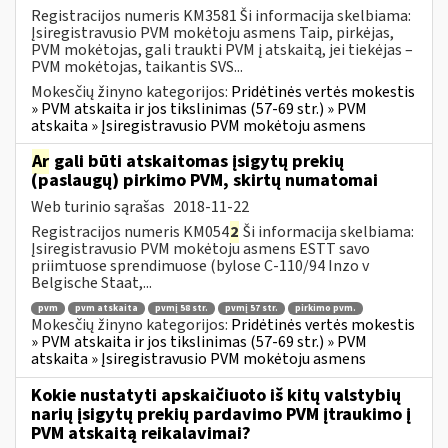
Registracijos numeris KM3581 Ši informacija skelbiama:
Įsiregistravusio PVM mokėtoju asmens Taip, pirkėjas,
PVM mokėtojas, gali traukti PVM į atskaitą, jei tiekėjas –
PVM mokėtojas, taikantis SVS...
Mokesčių žinyno kategorijos:
Pridėtinės vertės mokestis
» PVM atskaita ir jos tikslinimas (57-69 str.) » PVM
atskaita » Įsiregistravusio PVM mokėtoju asmens
Ar
gali būti atskaitomas įsigytų prekių
(paslaugų) pirkimo PVM, skirtų numatomai
Web turinio sąrašas
2018-11-22
Registracijos numeris KM054
2
Ši informacija skelbiama:
Įsiregistravusio PVM mokėtoju asmens ESTT savo
priimtuose sprendimuose (bylose C-110/94 Inzo v
Belgische Staat,...
pvm
pvm atskaita
pvmį 58 str.
pvmį 57 str.
pirkimo pvm.
Mokesčių žinyno kategorijos:
Pridėtinės vertės mokestis
» PVM atskaita ir jos tikslinimas (57-69 str.) » PVM
atskaita » Įsiregistravusio PVM mokėtoju asmens
Kokie nustatyti apskaičiuoto iš kitų valstybių
narių įsigytų prekių pardavimo PVM įtraukimo į
PVM atskaitą reikalavimai?