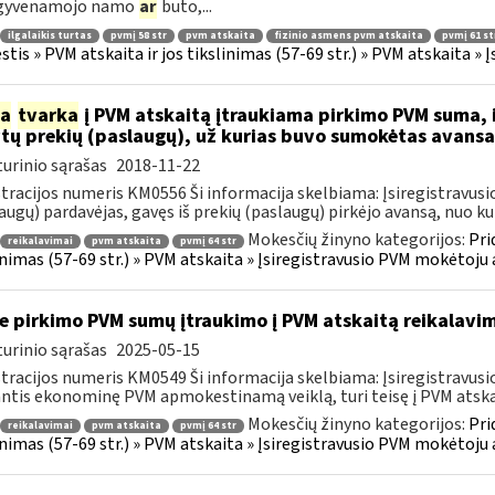
 gyvenamojo namo
ar
buto,...
ilgalaikis turtas
pvmį 58 str
pvm atskaita
fizinio asmens pvm atskaita
pvmį 61 st
tis » PVM atskaita ir jos tikslinimas (57-69 str.) » PVM atskaita 
ia
tvarka
į PVM atskaitą įtraukiama pirkimo PVM suma, i
ytų prekių (paslaugų), už kurias buvo sumokėtas avans
urinio sąrašas
2018-11-22
tracijos numeris KM0556 Ši informacija skelbiama: Įsiregistrav
augų) pardavėjas, gavęs iš prekių (paslaugų) pirkėjo avansą, nuo kurio
Mokesčių žinyno kategorijos:
Pri
reikalavimai
pvm atskaita
pvmį 64 str
inimas (57-69 str.) » PVM atskaita » Įsiregistravusio PVM mokėtoj
e pirkimo PVM sumų įtraukimo į PVM atskaitą reikalavim
urinio sąrašas
2025-05-15
tracijos numeris KM0549 Ši informacija skelbiama: Įsiregistrav
ntis ekonominę PVM apmokestinamą veiklą, turi teisę į PVM atskaitą
Mokesčių žinyno kategorijos:
Pri
reikalavimai
pvm atskaita
pvmį 64 str
inimas (57-69 str.) » PVM atskaita » Įsiregistravusio PVM mokėtoj