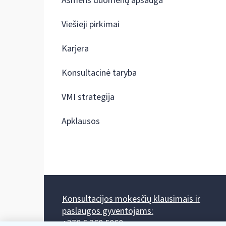
Asmens duomenų apsauga
Viešieji pirkimai
Karjera
Konsultacinė taryba
VMI strategija
Apklausos
Konsultacijos mokesčių klausimais ir
paslaugos gyventojams:
+370 5 260 5060