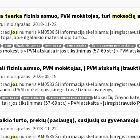
ia
tvarka
fizinis asmuo, PVM mokėtojas, turi
mokesčių
a
urinio sąrašas
2018-11-22
traci
jos
numeris KM0536 Ši informacija skelbiama: Įsiregistravu
ojas, apie ilgalaikio materialiojo turto...
pvm
ilgalaikis turtas
pvmį 58 str
pvm atskaita
fizinio asmens pvm atskaita
s mokestis » PVM atskaita ir jos tikslinimas (57-69 str.) » PVM at
li fizinis asmuo, PVM mokėtojas, į PVM atskaitą įtraukti
urinio sąrašas
2025-05-15
traci
jos
numeris KM0533 Ši informacija skelbiama: Įsiregistravu
audoti PVM mokėtojais įsiregistravę fiziniai asmenys,...
Mokesčių žinyno kate
pvmį 58 str
pvm atskaita
fizinio asmens pvm atskaita
ita ir jos tikslinimas (57-69 str.) » PVM atskaita » Įsiregistravus
laikio turto, prekių (paslaugų), susijusių su gyvenamoj
urinio sąrašas
2018-11-22
traci
jos
numeris KM0535 Ši informacija skelbiama: Įsiregistravus