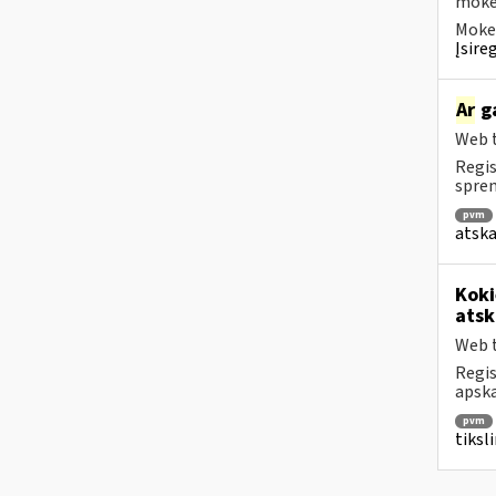
mokėt
Mokes
Įsire
Ar
ga
Web t
Regis
spren
pvm
atska
Koki
atsk
Web t
Regis
apska
pvm
tiksl