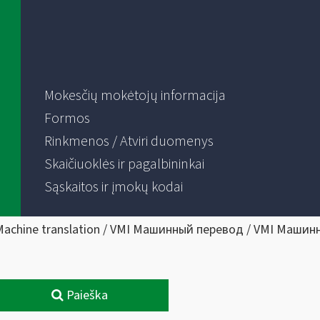
Mokesčių mokėtojų informacija
Formos
Rinkmenos / Atviri duomenys
Skaičiuoklės ir pagalbininkai
Sąskaitos ir įmokų kodai
Machine translation / VMI Машинный перевод / VMI Машин
Paieška