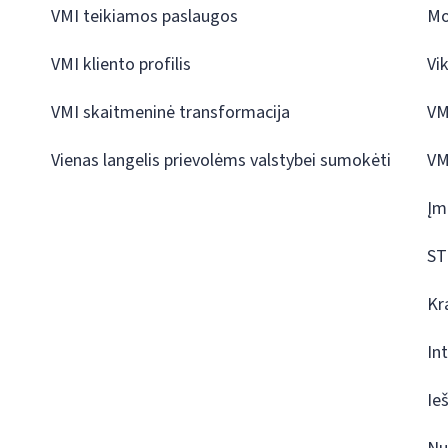
VMI teikiamos paslaugos
Mo
VMI kliento profilis
Vi
VMI skaitmeninė transformacija
VM
Vienas langelis prievolėms valstybei sumokėti
VM
Įm
ST
Kr
In
Ie