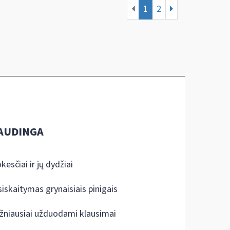
1
2
AUDINGA
kesčiai ir jų dydžiai
siskaitymas grynaisiais pinigais
žniausiai užduodami klausimai