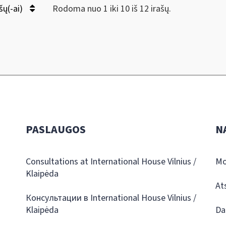
šų(-ai)
Rodoma nuo 1 iki 10 iš 12 irašų.
PASLAUGOS
N
Consultations at International House Vilnius /
Mo
Klaipėda
At
Консультации в International House Vilnius /
Klaipėda
Da