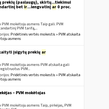
 prekių (paslaugų), skirtų...tiekimui
ndartinį bet
ir
...lengvatinį
ar
0 proc.
sio PVM mokėtoju asmens Taip gali. PVM
ndartinį PVM tarifą,...
rijos:
Pridėtinės vertės mokestis » PVM atskaita
kėtoju asmens
aityti įsigytų prekių
ar
sio PVM mokėtoju asmens PVM atskaita gali
registruotus PVM...
rijos:
Pridėtinės vertės mokestis » PVM atskaita
kėtoju asmens
tiekėjas – PVM mokėtojas
io PVM mokėtoju asmens Taip, pirkėjas, PVM