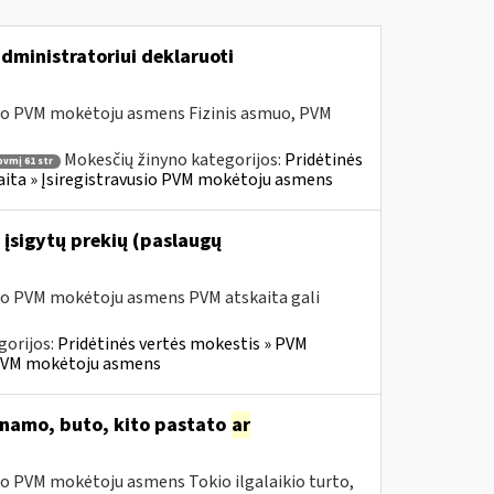
dministratoriui deklaruoti
sio PVM mokėtoju asmens Fizinis asmuo, PVM
Mokesčių žinyno kategorijos:
Pridėtinės
pvmį 61 str
skaita » Įsiregistravusio PVM mokėtoju asmens
 įsigytų prekių (paslaugų
sio PVM mokėtoju asmens PVM atskaita gali
gorijos:
Pridėtinės vertės mokestis » PVM
io PVM mokėtoju asmens
o namo, buto, kito pastato
ar
io PVM mokėtoju asmens Tokio ilgalaikio turto,