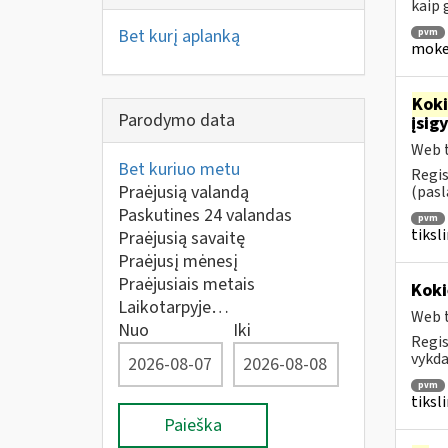
kaip
Bet kurį aplanką
pvm
mokes
Kok
Parodymo data
įsig
Web t
Bet kuriuo metu
Regis
Praėjusią valandą
(pasl
Paskutines 24 valandas
pvm
tiksl
Praėjusią savaitę
Praėjusį mėnesį
Praėjusiais metais
Koki
Laikotarpyje…
Web t
Nuo
Iki
Regis
vykda
pvm
tiksl
Paieška