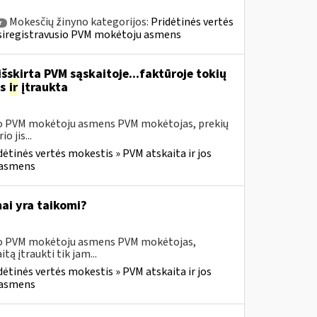
Mokesčių žinyno kategorijos:
Pridėtinės vertės
r
» Įsiregistravusio PVM mokėtoju asmens
šskirta PVM sąskaitoje...faktūroje tokių
as
ir
įtraukta
usio PVM mokėtoju asmens PVM mokėtojas, prekių
 jis...
dėtinės vertės mokestis » PVM atskaita ir jos
u asmens
ai yra taikomi?
usio PVM mokėtoju asmens PVM mokėtojas,
 įtraukti tik jam...
dėtinės vertės mokestis » PVM atskaita ir jos
u asmens