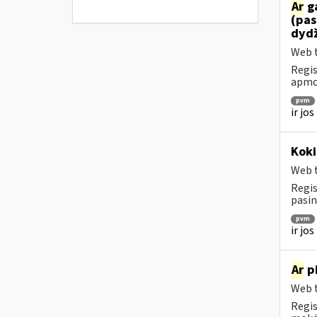
Ar
ga
(pas
dydž
Web t
Regis
apmok
pvm
ir jo
Koki
Web t
Regis
pasin
pvm
ir jo
Ar
pi
Web t
Regis