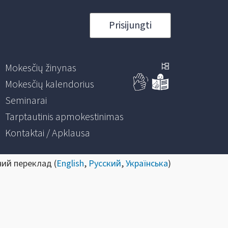
Prisijungti
Mokesčių žinynas
Mokesčių kalendorius
Seminarai
Tarptautinis apmokestinimas
Kontaktai / Apklausa
ний переклад (
English
,
Русский
,
Українська
)