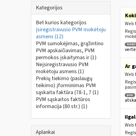
Kategorijos
Kok
Bet kurios kategorijos
Web t
Įsiregistravusio PVM mokėtoju
Regis
asmens
(12)
mokėt
PVM sumokėjimas, grąžintino
fr0457
vertė
PVM apskaičiavimas, PVM
permokos įskaitymas ir
(1)
Neįsiregistravusio PVM
Ar
ga
mokėtoju asmens
(1)
Web t
Prekių tiekimo (paslaugų
Regis
teikimo) įforminimas PVM
pasin
sąskaita faktūra (78-1, 7
(1)
pvm
PVM sąskaitos faktūros
atska
informacija (80 str.)
(1)
ilga
Web t
Aplankai
Regis