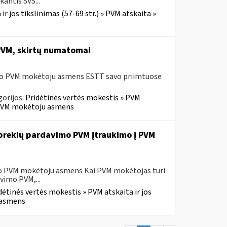
antis SVS...
r jos tikslinimas (57-69 str.) » PVM atskaita »
 PVM, skirtų numatomai
usio PVM mokėtoju asmens ESTT savo priimtuose
orijos:
Pridėtinės vertės mokestis » PVM
io PVM mokėtoju asmens
ų prekių pardavimo PVM įtraukimo į PVM
sio PVM mokėtoju asmens Kai PVM mokėtojas turi
vimo PVM,...
dėtinės vertės mokestis » PVM atskaita ir jos
u asmens