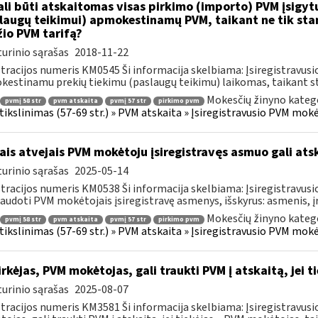
li būti atskaitomas visas pirkimo (importo) PVM įsigytų
laugų teikimui) apmokestinamų PVM, taikant ne tik sta
io PVM tarifą?
urinio sąrašas
2018-11-22
tracijos numeris KM0545 Ši informacija skelbiama: Įsiregistravu
estinamu prekių tiekimu (paslaugų teikimu) laikomas, taikant sta
Mokesčių žinyno katego
pvmį 58 str
pvm atskaita
pvmį 57 str
pirkimo pvm
s tikslinimas (57-69 str.) » PVM atskaita » Įsiregistravusio PVM mo
ais atvejais PVM mokėtoju įsiregistravęs asmuo gali atsk
urinio sąrašas
2025-05-14
tracijos numeris KM0538 Ši informacija skelbiama: Įsiregistravu
audoti PVM mokėtojais įsiregistravę asmenys, išskyrus: asmenis, į
Mokesčių žinyno katego
pvmį 58 str
pvm atskaita
pvmį 57 str
pirkimo pvm
s tikslinimas (57-69 str.) » PVM atskaita » Įsiregistravusio PVM mo
rkėjas, PVM mokėtojas, gali traukti PVM į atskaitą, jei 
urinio sąrašas
2025-08-07
tracijos numeris KM3581 Ši informacija skelbiama: Įsiregistravus