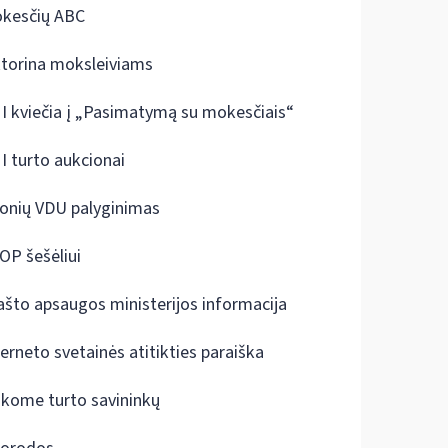
kesčių ABC
ktorina moksleiviams
I kviečia į „Pasimatymą su mokesčiais“
I turto aukcionai
onių VDU palyginimas
OP šešėliui
ašto apsaugos ministerijos informacija
terneto svetainės atitikties paraiška
škome turto savininkų