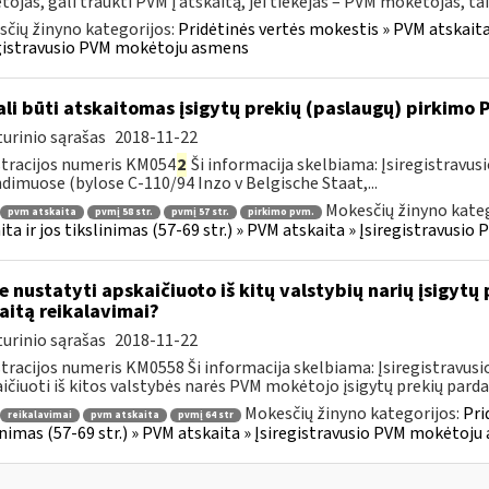
ojas, gali traukti PVM į atskaitą, jei tiekėjas – PVM mokėtojas, taik
čių žinyno kategorijos:
Pridėtinės vertės mokestis » PVM atskaita i
gistravusio PVM mokėtoju asmens
li būti atskaitomas įsigytų prekių (paslaugų) pirkimo
urinio sąrašas
2018-11-22
tracijos numeris KM054
2
Ši informacija skelbiama: Įsiregistrav
dimuose (bylose C-110/94 Inzo v Belgische Staat,...
Mokesčių žinyno kateg
pvm atskaita
pvmį 58 str.
pvmį 57 str.
pirkimo pvm.
ita ir jos tikslinimas (57-69 str.) » PVM atskaita » Įsiregistravus
e nustatyti apskaičiuoto iš kitų valstybių narių įsigyt
aitą reikalavimai?
urinio sąrašas
2018-11-22
tracijos numeris KM0558 Ši informacija skelbiama: Įsiregistravu
ičiuoti iš kitos valstybės narės PVM mokėtojo įsigytų prekių parda
Mokesčių žinyno kategorijos:
Pri
reikalavimai
pvm atskaita
pvmį 64 str
inimas (57-69 str.) » PVM atskaita » Įsiregistravusio PVM mokėtoj