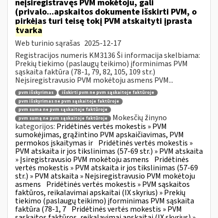
neįsiregistravęs PVM mokėtoju, gali
(privalo...apskaitos dokumente išskirti PVM, o
pirkėjas turi teisę tokį PVM atskaityti įprasta
tvarka
Web turinio sąrašas
2025-12-17
Registracijos numeris KM3136 Ši informacija skelbiama:
Prekių tiekimo (paslaugų teikimo) įforminimas PVM
sąskaita faktūra (78-1, 79, 82, 105, 109 str.)
Neįsiregistravusio PVM mokėtoju asmens PVM...
pvm išskyrimas
išskirti pvm ne pvm sąskaitoje faktūroje
pvm išskyrimas ne pvm sąskaitoje faktūroje
pvm suma ne pvm sąskaitoje faktūroje
Mokesčių žinyno
pvm sumą ne pvm sąskaitoje faktūroje
kategorijos:
Pridėtinės vertės mokestis » PVM
sumokėjimas, grąžintino PVM apskaičiavimas, PVM
permokos įskaitymas ir
Pridėtinės vertės mokestis »
PVM atskaita ir jos tikslinimas (57-69 str.) » PVM atskaita
» Įsiregistravusio PVM mokėtoju asmens
Pridėtinės
vertės mokestis » PVM atskaita ir jos tikslinimas (57-69
str.) » PVM atskaita » Neįsiregistravusio PVM mokėtoju
asmens
Pridėtinės vertės mokestis » PVM sąskaitos
faktūros, reikalavimai apskaitai (IX skyrius) » Prekių
tiekimo (paslaugų teikimo) įforminimas PVM sąskaita
faktūra (78-1, 7
Pridėtinės vertės mokestis » PVM
sąskaitos faktūros, reikalavimai apskaitai (IX skyrius) »