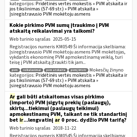
kategorijos:
Pridėtinės vertės mokestis » PVM atskaita ir
jos tikslinimas (57-69 str.) » PVM atskaita »
Įsiregistravusio PVM mokėtoju asmens
Kokie pirkimo PVM sumų įtraukimo į PVM
atskaitą reikalavimai yra taikomi?
Web turinio sąrašas
2025-05-15
Registracijos numeris KM0549 Ši informacija skelbiama:
Įsiregistravusio PVM mokėtoju asmens PVM mokėtojas,
vykdantis ekonominę PVM apmokestinamą veiklą, turi
teisę į PVM atskaitą įtraukti tik jam...
Mokesčių žinyno
pvm
reikalavimai
pvm atskaita
pvmį 64 str
kategorijos:
Pridėtinės vertės mokestis » PVM atskaita ir
jos tikslinimas (57-69 str.) » PVM atskaita »
Įsiregistravusio PVM mokėtoju asmens
Ar
gali būti atskaitomas visas pirkimo
(importo) PVM įsigytų prekių (paslaugų),
skirtų...tiekimui (paslaugų teikimui)
apmokestinamų PVM, taikant ne tik standartinį
bet
ir
...lengvatinį
ar
0 proc. dydžio PVM tarifą?
Web turinio sąrašas
2018-11-22
Registracijos numeris KM0545 Ši informacija skelbiama: