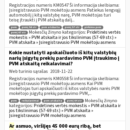
Registracijos numeris KM0547 Ši informacija skelbiama:
Įsiregistravusio PVM mokėtoju asmens Patiekus lengvąjį
automobilį į kitą valstybę narę, PVM mokėtojas turi
teisę įtraukti į PVM atskaitą dalį...
pvm
pvmį 58 str
pvm atskaita
pvmį 57 str
pirkimo pvm
Mokesčių žinyno kategorijos:
Pridėtinės vertės
pvmį 67 str
mokestis » PVM atskaita ir jos tikslinimas (57-69 str.) »
PVM atskaita » Įsiregistravusio PVM mokėtoju asmens
Kokie nustatyti apskaičiuoto iš kitų valstybių
narių įsigytų prekių pardavimo PVM įtraukimo į
PVM atskaitą reikalavimai?
Web turinio sąrašas
2018-11-22
Registracijos numeris KM0558 Ši informacija skelbiama:
Įsiregistravusio PVM mokėtoju asmens Kai PVM
mokėtojas turi apskaičiuoti iš kitos valstybės narės PVM
mokėtojo įsigytų prekių pardavimo PVM,...
Mokesčių žinyno
pvm
reikalavimai
pvm atskaita
pvmį 64 str
kategorijos:
Pridėtinės vertės mokestis » PVM atskaita ir
jos tikslinimas (57-69 str.) » PVM atskaita »
Įsiregistravusio PVM mokėtoju asmens
Ar
asmuo, viršijęs 45 000 eurų ribą, bet