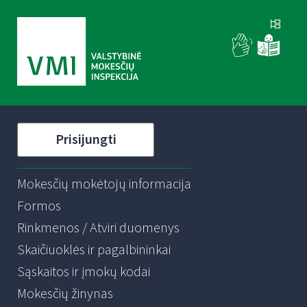
Prisijungti
Mokesčių mokėtojų informacija
Formos
Rinkmenos / Atviri duomenys
Skaičiuoklės ir pagalbininkai
Sąskaitos ir įmokų kodai
Mokesčių žinynas