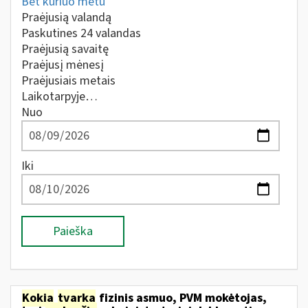
Bet kuriuo metu
Praėjusią valandą
Paskutines 24 valandas
Praėjusią savaitę
Praėjusį mėnesį
Praėjusiais metais
Laikotarpyje…
Nuo
Iki
Paieška
Kokia
tvarka
fizinis asmuo, PVM mokėtojas,