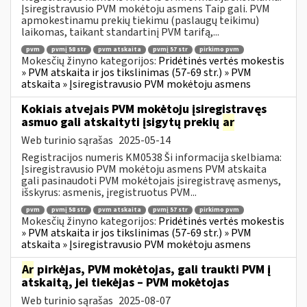
Įsiregistravusio PVM mokėtoju asmens Taip gali. PVM
apmokestinamu prekių tiekimu (paslaugų teikimu)
laikomas, taikant standartinį PVM tarifą,...
pvm
pvmį 58 str
pvm atskaita
pvmį 57 str
pirkimo pvm
Mokesčių žinyno kategorijos:
Pridėtinės vertės mokestis
» PVM atskaita ir jos tikslinimas (57-69 str.) » PVM
atskaita » Įsiregistravusio PVM mokėtoju asmens
Kokiais atvejais PVM mokėtoju įsiregistravęs
asmuo gali atskaityti įsigytų prekių
ar
Web turinio sąrašas
2025-05-14
Registracijos numeris KM0538 Ši informacija skelbiama:
Įsiregistravusio PVM mokėtoju asmens PVM atskaita
gali pasinaudoti PVM mokėtojais įsiregistravę asmenys,
išskyrus: asmenis, įregistruotus PVM...
pvm
pvmį 58 str
pvm atskaita
pvmį 57 str
pirkimo pvm
Mokesčių žinyno kategorijos:
Pridėtinės vertės mokestis
» PVM atskaita ir jos tikslinimas (57-69 str.) » PVM
atskaita » Įsiregistravusio PVM mokėtoju asmens
Ar
pirkėjas, PVM mokėtojas, gali traukti PVM į
atskaitą, jei tiekėjas – PVM mokėtojas
Web turinio sąrašas
2025-08-07