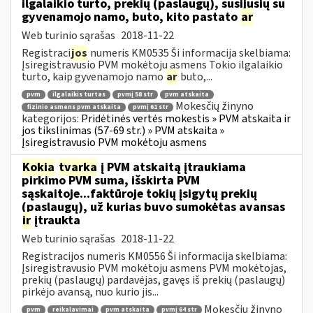
ilgalaikio turto, prekių (paslaugų), susijusių su
gyvenamojo namo, buto, kito pastato
ar
Web turinio sąrašas
2018-11-22
Registraci
jos
numeris KM0535 Ši informacija skelbiama:
Įsiregistravusio PVM mokėtoju asmens Tokio ilgalaikio
turto, kaip gyvenamojo namo
ar
buto,...
pvm
ilgalaikis turtas
pvmį 58 str
pvm atskaita
Mokesčių žinyno
fizinio asmens pvm atskaita
pvmį 61 str
kategorijos:
Pridėtinės vertės mokestis » PVM atskaita ir
jos tikslinimas (57-69 str.) » PVM atskaita »
Įsiregistravusio PVM mokėtoju asmens
Kokia
tvarka
į PVM atskaitą įtraukiama
pirkimo PVM suma, išskirta PVM
sąskaitoje...faktūroje tokių įsigytų prekių
(paslaugų), už kurias buvo sumokėtas avansas
ir
įtraukta
Web turinio sąrašas
2018-11-22
Registracijos numeris KM0556 Ši informacija skelbiama:
Įsiregistravusio PVM mokėtoju asmens PVM mokėtojas,
prekių (paslaugų) pardavėjas, gavęs iš prekių (paslaugų)
pirkėjo avansą, nuo kurio jis...
Mokesčių žinyno
pvm
reikalavimai
pvm atskaita
pvmį 64 str