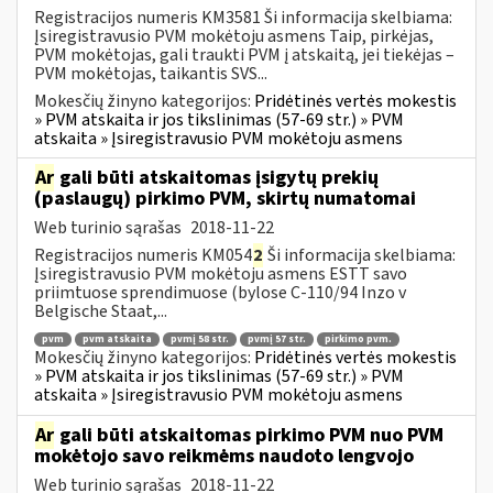
Registracijos numeris KM3581 Ši informacija skelbiama:
Įsiregistravusio PVM mokėtoju asmens Taip, pirkėjas,
PVM mokėtojas, gali traukti PVM į atskaitą, jei tiekėjas –
PVM mokėtojas, taikantis SVS...
Mokesčių žinyno kategorijos:
Pridėtinės vertės mokestis
» PVM atskaita ir jos tikslinimas (57-69 str.) » PVM
atskaita » Įsiregistravusio PVM mokėtoju asmens
Ar
gali būti atskaitomas įsigytų prekių
(paslaugų) pirkimo PVM, skirtų numatomai
Web turinio sąrašas
2018-11-22
Registracijos numeris KM054
2
Ši informacija skelbiama:
Įsiregistravusio PVM mokėtoju asmens ESTT savo
priimtuose sprendimuose (bylose C-110/94 Inzo v
Belgische Staat,...
pvm
pvm atskaita
pvmį 58 str.
pvmį 57 str.
pirkimo pvm.
Mokesčių žinyno kategorijos:
Pridėtinės vertės mokestis
» PVM atskaita ir jos tikslinimas (57-69 str.) » PVM
atskaita » Įsiregistravusio PVM mokėtoju asmens
Ar
gali būti atskaitomas pirkimo PVM nuo PVM
mokėtojo savo reikmėms naudoto lengvojo
Web turinio sąrašas
2018-11-22