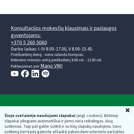
Konsultacijos mokesčių klausimais ir paslaugos
gyventojams:
+370 5 260 5060
Darbo laikas: I-IV 8.00-17.00, V 8.00-15.45.
Prieššventinę dieną - viena valanda trumpiau.
Kiekvieno mėnesio antrą penktadienį 8.00 val. - 12.00 val.
Mano VMI
Paklausimas per
Valstybinė mokesčių inspekcija prie Lietuvos
U
Respublikos finansų ministerijos
Šioje svetainėje naudojami slapukai
(angl. cookies). Būtinieji
slapukai įdiegiami automatiškai ir jiems nėra reikalingas Jūsų
Biudžetinė įstaiga. Juridinio asmens kodas — 188659752,
sutikimas. Taip pat galite sutikti ir su kitų slapukų naudojimu. Savo
adresas: Vasario 16-osios g. 14, 01107 Vilnius, Lietuva, el.paštas:
sutikimą bet kada galėsite atšaukti pakeisdami interneto naršyklės