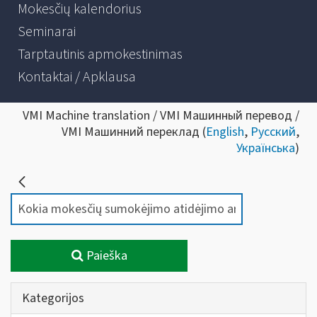
Mokesčių kalendorius
Seminarai
Tarptautinis apmokestinimas
Kontaktai / Apklausa
VMI Machine translation / VMI Машинный перевод /
VMI Машинний переклад (
English
,
Русский
,
Українська
)
Paieška
Kategorijos