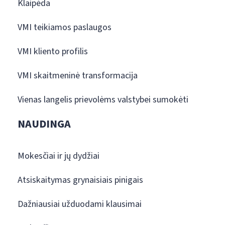
Klaipėda
VMI teikiamos paslaugos
VMI kliento profilis
VMI skaitmeninė transformacija
Vienas langelis prievolėms valstybei sumokėti
NAUDINGA
Mokesčiai ir jų dydžiai
Atsiskaitymas grynaisiais pinigais
Dažniausiai užduodami klausimai