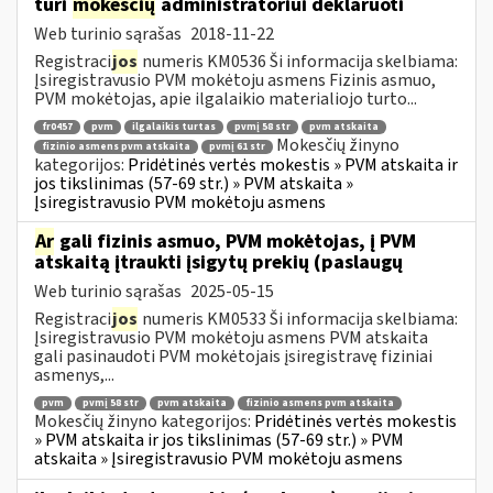
turi
mokesčių
administratoriui deklaruoti
Web turinio sąrašas
2018-11-22
Registraci
jos
numeris KM0536 Ši informacija skelbiama:
Įsiregistravusio PVM mokėtoju asmens Fizinis asmuo,
PVM mokėtojas, apie ilgalaikio materialiojo turto...
fr0457
pvm
ilgalaikis turtas
pvmį 58 str
pvm atskaita
Mokesčių žinyno
fizinio asmens pvm atskaita
pvmį 61 str
kategorijos:
Pridėtinės vertės mokestis » PVM atskaita ir
jos tikslinimas (57-69 str.) » PVM atskaita »
Įsiregistravusio PVM mokėtoju asmens
Ar
gali fizinis asmuo, PVM mokėtojas, į PVM
atskaitą įtraukti įsigytų prekių (paslaugų
Web turinio sąrašas
2025-05-15
Registraci
jos
numeris KM0533 Ši informacija skelbiama:
Įsiregistravusio PVM mokėtoju asmens PVM atskaita
gali pasinaudoti PVM mokėtojais įsiregistravę fiziniai
asmenys,...
pvm
pvmį 58 str
pvm atskaita
fizinio asmens pvm atskaita
Mokesčių žinyno kategorijos:
Pridėtinės vertės mokestis
» PVM atskaita ir jos tikslinimas (57-69 str.) » PVM
atskaita » Įsiregistravusio PVM mokėtoju asmens