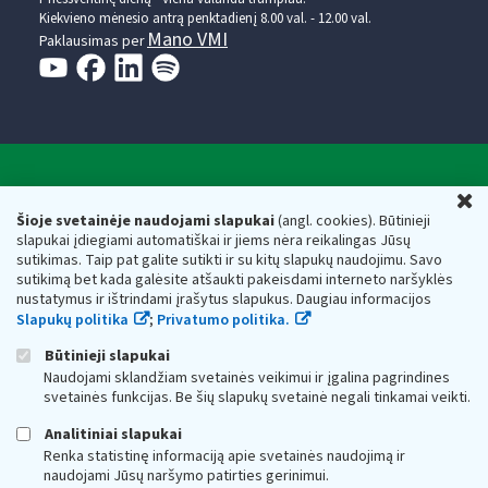
Kiekvieno mėnesio antrą penktadienį 8.00 val. - 12.00 val.
Mano VMI
Paklausimas per
Valstybinė mokesčių inspekcija prie Lietuvos
U
Respublikos finansų ministerijos
Šioje svetainėje naudojami slapukai
(angl. cookies). Būtinieji
slapukai įdiegiami automatiškai ir jiems nėra reikalingas Jūsų
Biudžetinė įstaiga. Juridinio asmens kodas — 188659752,
sutikimas. Taip pat galite sutikti ir su kitų slapukų naudojimu. Savo
adresas: Vasario 16-osios g. 14, 01107 Vilnius, Lietuva, el.paštas:
sutikimą bet kada galėsite atšaukti pakeisdami interneto naršyklės
vmi@vmi.lt
, E. pristatymo dėžutės adresas 188659752
nustatymus ir ištrindami įrašytus slapukus. Daugiau informacijos
Duomenys apie Valstybinę mokesčių inspekciją prie Lietuvos
Slapukų politika
;
Privatumo politika.
Respublikos finansų ministerijos kaupiami ir saugomi Juridinių
asmenų registre
Būtinieji slapukai
Naudojami sklandžiam svetainės veikimui ir įgalina pagrindines
svetainės funkcijas. Be šių slapukų svetainė negali tinkamai veikti.
Analitiniai slapukai
Renka statistinę informaciją apie svetainės naudojimą ir
naudojami Jūsų naršymo patirties gerinimui.