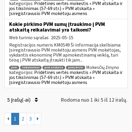
kategorijos:
Pridėtinės vertės mokestis » PVM atskaita ir
jos tikslinimas (57-69 str.) » PVM atskaita »
Įsiregistravusio PVM mokėtoju asmens
Kokie pirkimo PVM sumų įtraukimo į PVM
atskaitą reikalavimai yra taikomi?
Web turinio sąrašas
2025-05-15
Registracijos numeris KM0549 Ši informacija skelbiama:
Įsiregistravusio PVM mokėtoju asmens PVM mokėtojas,
vykdantis ekonominę PVM apmokestinamą veiklą, turi
teisę į PVM atskaitą įtraukti tik jam...
Mokesčių žinyno
pvm
reikalavimai
pvm atskaita
pvmį 64 str
kategorijos:
Pridėtinės vertės mokestis » PVM atskaita ir
jos tikslinimas (57-69 str.) » PVM atskaita »
Įsiregistravusio PVM mokėtoju asmens
5 Įrašų(-ai)
Rodoma nuo 1 iki 5 iš 12 irašų.
1
2
3