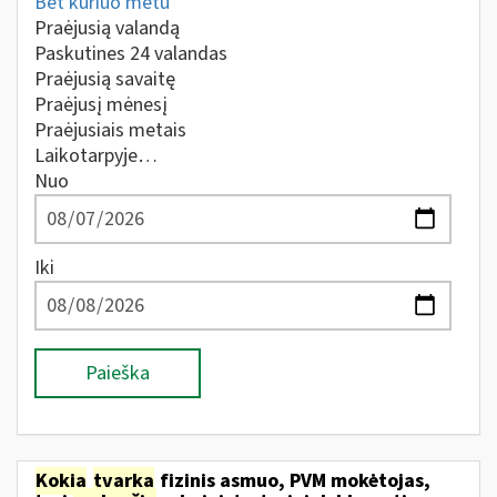
Bet kuriuo metu
Praėjusią valandą
Paskutines 24 valandas
Praėjusią savaitę
Praėjusį mėnesį
Praėjusiais metais
Laikotarpyje…
Nuo
Iki
Paieška
Kokia
tvarka
fizinis asmuo, PVM mokėtojas,