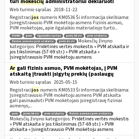
turi
mokesčių
administratoriui deklaruoti
Web turinio sąrašas
2018-11-22
Registraci
jos
numeris KM0536 Ši informacija skelbiama:
Įsiregistravusio PVM mokėtoju asmens Fizinis asmuo,
PVM mokėtojas, apie ilgalaikio materialiojo turto...
fr0457
pvm
ilgalaikis turtas
pvmį 58 str
pvm atskaita
Mokesčių žinyno
fizinio asmens pvm atskaita
pvmį 61 str
kategorijos:
Pridėtinės vertės mokestis » PVM atskaita ir
jos tikslinimas (57-69 str.) » PVM atskaita »
Įsiregistravusio PVM mokėtoju asmens
Ar
gali fizinis asmuo, PVM mokėtojas, į PVM
atskaitą įtraukti įsigytų prekių (paslaugų
Web turinio sąrašas
2025-05-15
Registraci
jos
numeris KM0533 Ši informacija skelbiama:
Įsiregistravusio PVM mokėtoju asmens PVM atskaita
gali pasinaudoti PVM mokėtojais įsiregistravę fiziniai
asmenys,...
pvm
pvmį 58 str
pvm atskaita
fizinio asmens pvm atskaita
Mokesčių žinyno kategorijos:
Pridėtinės vertės mokestis
» PVM atskaita ir jos tikslinimas (57-69 str.) » PVM
atskaita » Įsiregistravusio PVM mokėtoju asmens