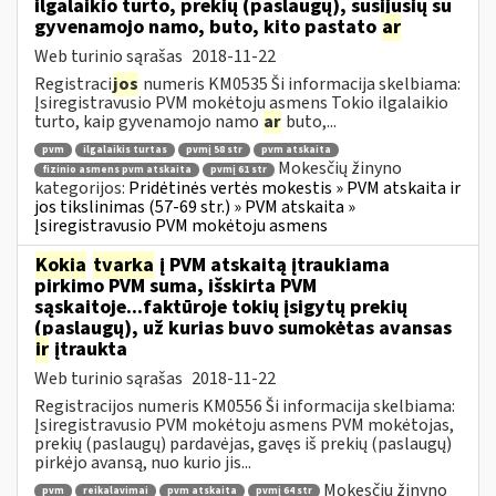
ilgalaikio turto, prekių (paslaugų), susijusių su
gyvenamojo namo, buto, kito pastato
ar
Web turinio sąrašas
2018-11-22
Registraci
jos
numeris KM0535 Ši informacija skelbiama:
Įsiregistravusio PVM mokėtoju asmens Tokio ilgalaikio
turto, kaip gyvenamojo namo
ar
buto,...
pvm
ilgalaikis turtas
pvmį 58 str
pvm atskaita
Mokesčių žinyno
fizinio asmens pvm atskaita
pvmį 61 str
kategorijos:
Pridėtinės vertės mokestis » PVM atskaita ir
jos tikslinimas (57-69 str.) » PVM atskaita »
Įsiregistravusio PVM mokėtoju asmens
Kokia
tvarka
į PVM atskaitą įtraukiama
pirkimo PVM suma, išskirta PVM
sąskaitoje...faktūroje tokių įsigytų prekių
(paslaugų), už kurias buvo sumokėtas avansas
ir
įtraukta
Web turinio sąrašas
2018-11-22
Registracijos numeris KM0556 Ši informacija skelbiama:
Įsiregistravusio PVM mokėtoju asmens PVM mokėtojas,
prekių (paslaugų) pardavėjas, gavęs iš prekių (paslaugų)
pirkėjo avansą, nuo kurio jis...
Mokesčių žinyno
pvm
reikalavimai
pvm atskaita
pvmį 64 str