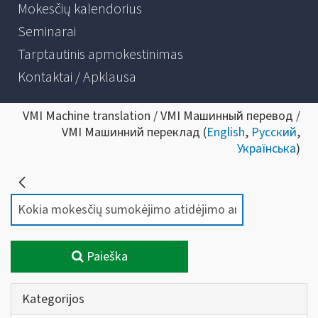
Mokesčių kalendorius
Seminarai
Tarptautinis apmokestinimas
Kontaktai / Apklausa
VMI Machine translation / VMI Машинный перевод /
VMI Машинний переклад (
English
,
Русский
,
Українська
)
Paieška
Kategorijos