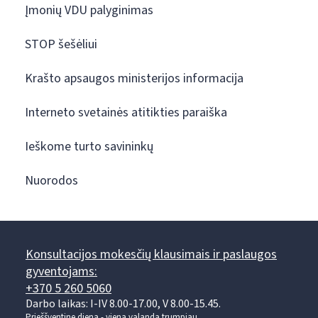
Įmonių VDU palyginimas
STOP šešėliui
Krašto apsaugos ministerijos informacija
Interneto svetainės atitikties paraiška
Ieškome turto savininkų
Nuorodos
Konsultacijos mokesčių klausimais ir paslaugos
gyventojams:
+370 5 260 5060
Darbo laikas: I-IV 8.00-17.00, V 8.00-15.45.
Prieššventinę dieną - viena valanda trumpiau.