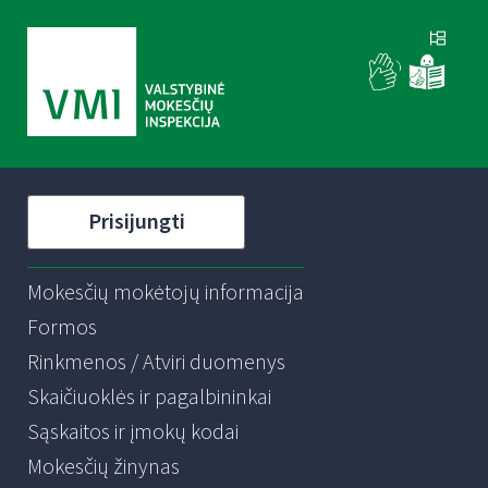
Prisijungti
Mokesčių mokėtojų informacija
Formos
Rinkmenos / Atviri duomenys
Skaičiuoklės ir pagalbininkai
Sąskaitos ir įmokų kodai
Mokesčių žinynas