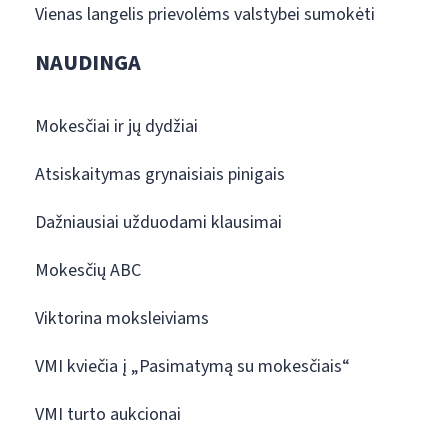
Vienas langelis prievolėms valstybei sumokėti
NAUDINGA
Mokesčiai ir jų dydžiai
Atsiskaitymas grynaisiais pinigais
Dažniausiai užduodami klausimai
Mokesčių ABC
Viktorina moksleiviams
VMI kviečia į „Pasimatymą su mokesčiais“
VMI turto aukcionai