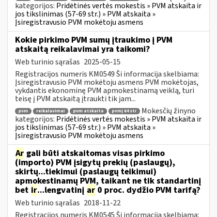
kategorijos:
Pridėtinės vertės mokestis » PVM atskaita ir
jos tikslinimas (57-69 str.) » PVM atskaita »
Įsiregistravusio PVM mokėtoju asmens
Kokie pirkimo PVM sumų įtraukimo į PVM
atskaitą reikalavimai yra taikomi?
Web turinio sąrašas
2025-05-15
Registracijos numeris KM0549 Ši informacija skelbiama:
Įsiregistravusio PVM mokėtoju asmens PVM mokėtojas,
vykdantis ekonominę PVM apmokestinamą veiklą, turi
teisę į PVM atskaitą įtraukti tik jam...
Mokesčių žinyno
pvm
reikalavimai
pvm atskaita
pvmį 64 str
kategorijos:
Pridėtinės vertės mokestis » PVM atskaita ir
jos tikslinimas (57-69 str.) » PVM atskaita »
Įsiregistravusio PVM mokėtoju asmens
Ar
gali būti atskaitomas visas pirkimo
(importo) PVM įsigytų prekių (paslaugų),
skirtų...tiekimui (paslaugų teikimui)
apmokestinamų PVM, taikant ne tik standartinį
bet
ir
...lengvatinį
ar
0 proc. dydžio PVM tarifą?
Web turinio sąrašas
2018-11-22
Registracijos numeris KM0545 Ši informacija skelbiama: