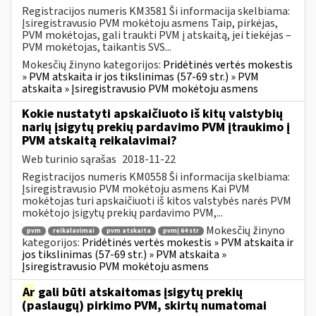
Registracijos numeris KM3581 Ši informacija skelbiama:
Įsiregistravusio PVM mokėtoju asmens Taip, pirkėjas,
PVM mokėtojas, gali traukti PVM į atskaitą, jei tiekėjas –
PVM mokėtojas, taikantis SVS...
Mokesčių žinyno kategorijos:
Pridėtinės vertės mokestis
» PVM atskaita ir jos tikslinimas (57-69 str.) » PVM
atskaita » Įsiregistravusio PVM mokėtoju asmens
Kokie nustatyti apskaičiuoto iš kitų valstybių
narių įsigytų prekių pardavimo PVM įtraukimo į
PVM atskaitą reikalavimai?
Web turinio sąrašas
2018-11-22
Registracijos numeris KM0558 Ši informacija skelbiama:
Įsiregistravusio PVM mokėtoju asmens Kai PVM
mokėtojas turi apskaičiuoti iš kitos valstybės narės PVM
mokėtojo įsigytų prekių pardavimo PVM,...
Mokesčių žinyno
pvm
reikalavimai
pvm atskaita
pvmį 64 str
kategorijos:
Pridėtinės vertės mokestis » PVM atskaita ir
jos tikslinimas (57-69 str.) » PVM atskaita »
Įsiregistravusio PVM mokėtoju asmens
Ar
gali būti atskaitomas įsigytų prekių
(paslaugų) pirkimo PVM, skirtų numatomai