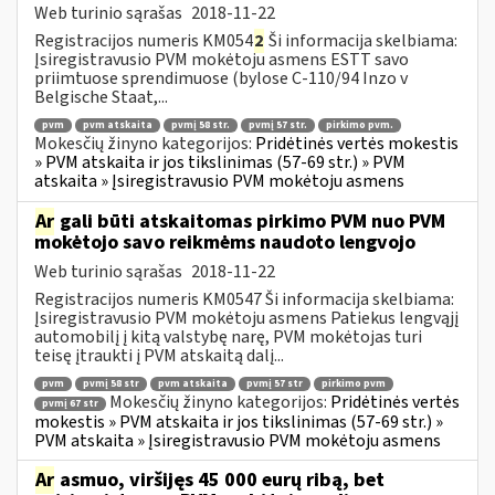
Web turinio sąrašas
2018-11-22
Registracijos numeris KM054
2
Ši informacija skelbiama:
Įsiregistravusio PVM mokėtoju asmens ESTT savo
priimtuose sprendimuose (bylose C-110/94 Inzo v
Belgische Staat,...
pvm
pvm atskaita
pvmį 58 str.
pvmį 57 str.
pirkimo pvm.
Mokesčių žinyno kategorijos:
Pridėtinės vertės mokestis
» PVM atskaita ir jos tikslinimas (57-69 str.) » PVM
atskaita » Įsiregistravusio PVM mokėtoju asmens
Ar
gali būti atskaitomas pirkimo PVM nuo PVM
mokėtojo savo reikmėms naudoto lengvojo
Web turinio sąrašas
2018-11-22
Registracijos numeris KM0547 Ši informacija skelbiama:
Įsiregistravusio PVM mokėtoju asmens Patiekus lengvąjį
automobilį į kitą valstybę narę, PVM mokėtojas turi
teisę įtraukti į PVM atskaitą dalį...
pvm
pvmį 58 str
pvm atskaita
pvmį 57 str
pirkimo pvm
Mokesčių žinyno kategorijos:
Pridėtinės vertės
pvmį 67 str
mokestis » PVM atskaita ir jos tikslinimas (57-69 str.) »
PVM atskaita » Įsiregistravusio PVM mokėtoju asmens
Ar
asmuo, viršijęs 45 000 eurų ribą, bet