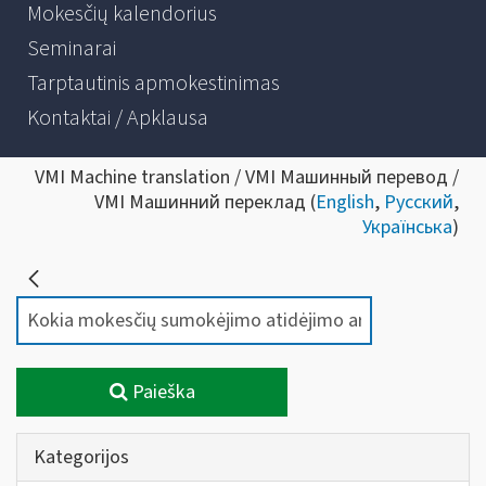
Mokesčių kalendorius
Seminarai
Tarptautinis apmokestinimas
Kontaktai / Apklausa
VMI Machine translation / VMI Машинный перевод /
VMI Машинний переклад (
English
,
Русский
,
Українська
)
Paieška
Kategorijos