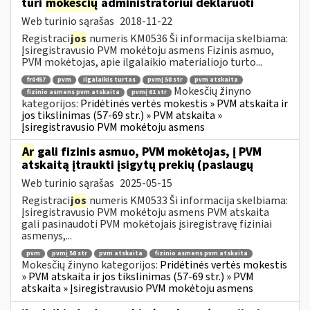
turi
mokesčių
administratoriui deklaruoti
Web turinio sąrašas
2018-11-22
Registraci
jos
numeris KM0536 Ši informacija skelbiama:
Įsiregistravusio PVM mokėtoju asmens Fizinis asmuo,
PVM mokėtojas, apie ilgalaikio materialiojo turto...
fr0457
pvm
ilgalaikis turtas
pvmį 58 str
pvm atskaita
Mokesčių žinyno
fizinio asmens pvm atskaita
pvmį 61 str
kategorijos:
Pridėtinės vertės mokestis » PVM atskaita ir
jos tikslinimas (57-69 str.) » PVM atskaita »
Įsiregistravusio PVM mokėtoju asmens
Ar
gali fizinis asmuo, PVM mokėtojas, į PVM
atskaitą įtraukti įsigytų prekių (paslaugų
Web turinio sąrašas
2025-05-15
Registraci
jos
numeris KM0533 Ši informacija skelbiama:
Įsiregistravusio PVM mokėtoju asmens PVM atskaita
gali pasinaudoti PVM mokėtojais įsiregistravę fiziniai
asmenys,...
pvm
pvmį 58 str
pvm atskaita
fizinio asmens pvm atskaita
Mokesčių žinyno kategorijos:
Pridėtinės vertės mokestis
» PVM atskaita ir jos tikslinimas (57-69 str.) » PVM
atskaita » Įsiregistravusio PVM mokėtoju asmens