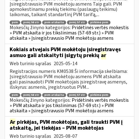
Įsiregistravusio PVM mokėtoju asmens Taip gali. PVM
apmokestinamu prekių tiekimu (paslaugų teikimu)
laikomas, taikant standartinį PVM tarifą,...
pvm
pvmį 58 str
pvm atskaita
pvmį 57 str
pirkimo pvm
Mokesčių žinyno kategorijos:
Pridėtinės vertės mokestis
» PVM atskaita ir jos tikslinimas (57-69 str.) » PVM
atskaita » Įsiregistravusio PVM mokėtoju asmens
Kokiais atvejais PVM mokėtoju įsiregistravęs
asmuo gali atskaityti įsigytų prekių
ar
Web turinio sąrašas
2025-05-14
Registracijos numeris KM0538 Ši informacija skelbiama:
Įsiregistravusio PVM mokėtoju asmens PVM atskaita
gali pasinaudoti PVM mokėtojais įsiregistravę asmenys,
išskyrus: asmenis, įregistruotus PVM...
pvm
pvmį 58 str
pvm atskaita
pvmį 57 str
pirkimo pvm
Mokesčių žinyno kategorijos:
Pridėtinės vertės mokestis
» PVM atskaita ir jos tikslinimas (57-69 str.) » PVM
atskaita » Įsiregistravusio PVM mokėtoju asmens
Ar
pirkėjas, PVM mokėtojas, gali traukti PVM į
atskaitą, jei tiekėjas – PVM mokėtojas
Web turinio sąrašas
2025-08-07