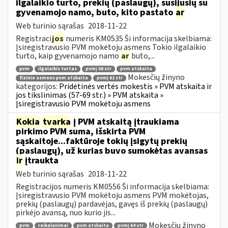
ilgalaikio turto, prekių (paslaugų), susijusių su
gyvenamojo namo, buto, kito pastato
ar
Web turinio sąrašas
2018-11-22
Registraci
jos
numeris KM0535 Ši informacija skelbiama:
Įsiregistravusio PVM mokėtoju asmens Tokio ilgalaikio
turto, kaip gyvenamojo namo
ar
buto,...
pvm
ilgalaikis turtas
pvmį 58 str
pvm atskaita
Mokesčių žinyno
fizinio asmens pvm atskaita
pvmį 61 str
kategorijos:
Pridėtinės vertės mokestis » PVM atskaita ir
jos tikslinimas (57-69 str.) » PVM atskaita »
Įsiregistravusio PVM mokėtoju asmens
Kokia
tvarka
į PVM atskaitą įtraukiama
pirkimo PVM suma, išskirta PVM
sąskaitoje...faktūroje tokių įsigytų prekių
(paslaugų), už kurias buvo sumokėtas avansas
ir
įtraukta
Web turinio sąrašas
2018-11-22
Registracijos numeris KM0556 Ši informacija skelbiama:
Įsiregistravusio PVM mokėtoju asmens PVM mokėtojas,
prekių (paslaugų) pardavėjas, gavęs iš prekių (paslaugų)
pirkėjo avansą, nuo kurio jis...
Mokesčių žinyno
pvm
reikalavimai
pvm atskaita
pvmį 64 str