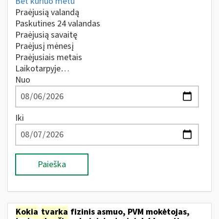
Bet kuriuo metu
Praėjusią valandą
Paskutines 24 valandas
Praėjusią savaitę
Praėjusį mėnesį
Praėjusiais metais
Laikotarpyje…
Nuo
Iki
Paieška
Kokia
tvarka
fizinis asmuo, PVM mokėtojas,