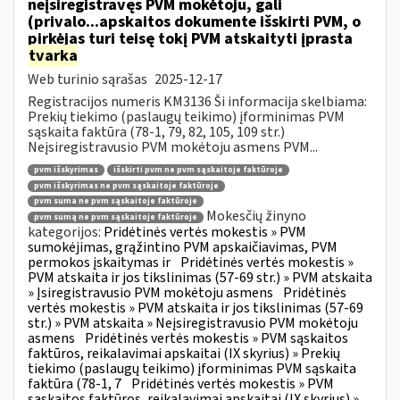
neįsiregistravęs PVM mokėtoju, gali
(privalo...apskaitos dokumente išskirti PVM, o
pirkėjas turi teisę tokį PVM atskaityti įprasta
tvarka
Web turinio sąrašas
2025-12-17
Registracijos numeris KM3136 Ši informacija skelbiama:
Prekių tiekimo (paslaugų teikimo) įforminimas PVM
sąskaita faktūra (78-1, 79, 82, 105, 109 str.)
Neįsiregistravusio PVM mokėtoju asmens PVM...
pvm išskyrimas
išskirti pvm ne pvm sąskaitoje faktūroje
pvm išskyrimas ne pvm sąskaitoje faktūroje
pvm suma ne pvm sąskaitoje faktūroje
Mokesčių žinyno
pvm sumą ne pvm sąskaitoje faktūroje
kategorijos:
Pridėtinės vertės mokestis » PVM
sumokėjimas, grąžintino PVM apskaičiavimas, PVM
permokos įskaitymas ir
Pridėtinės vertės mokestis »
PVM atskaita ir jos tikslinimas (57-69 str.) » PVM atskaita
» Įsiregistravusio PVM mokėtoju asmens
Pridėtinės
vertės mokestis » PVM atskaita ir jos tikslinimas (57-69
str.) » PVM atskaita » Neįsiregistravusio PVM mokėtoju
asmens
Pridėtinės vertės mokestis » PVM sąskaitos
faktūros, reikalavimai apskaitai (IX skyrius) » Prekių
tiekimo (paslaugų teikimo) įforminimas PVM sąskaita
faktūra (78-1, 7
Pridėtinės vertės mokestis » PVM
sąskaitos faktūros, reikalavimai apskaitai (IX skyrius) »