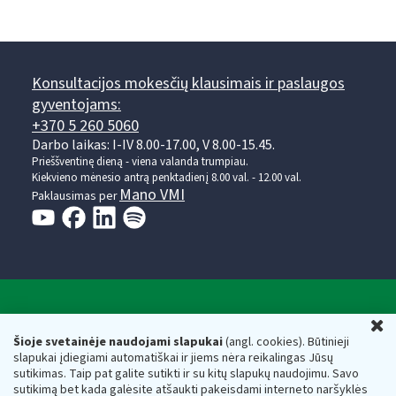
Konsultacijos mokesčių klausimais ir paslaugos
gyventojams:
+370 5 260 5060
Darbo laikas: I-IV 8.00-17.00, V 8.00-15.45.
Prieššventinę dieną - viena valanda trumpiau.
Kiekvieno mėnesio antrą penktadienį 8.00 val. - 12.00 val.
Mano VMI
Paklausimas per
Valstybinė mokesčių inspekcija prie Lietuvos
U
Respublikos finansų ministerijos
Šioje svetainėje naudojami slapukai
(angl. cookies). Būtinieji
slapukai įdiegiami automatiškai ir jiems nėra reikalingas Jūsų
Biudžetinė įstaiga. Juridinio asmens kodas — 188659752,
sutikimas. Taip pat galite sutikti ir su kitų slapukų naudojimu. Savo
adresas: Vasario 16-osios g. 14, 01107 Vilnius, Lietuva, el.paštas:
sutikimą bet kada galėsite atšaukti pakeisdami interneto naršyklės