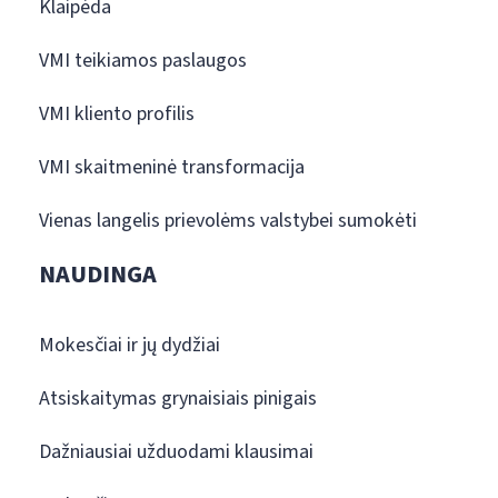
Klaipėda
VMI teikiamos paslaugos
VMI kliento profilis
VMI skaitmeninė transformacija
Vienas langelis prievolėms valstybei sumokėti
NAUDINGA
Mokesčiai ir jų dydžiai
Atsiskaitymas grynaisiais pinigais
Dažniausiai užduodami klausimai