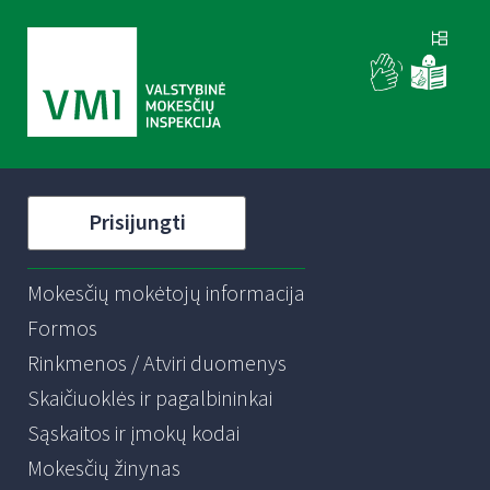
Prisijungti
Mokesčių mokėtojų informacija
Formos
Rinkmenos / Atviri duomenys
Skaičiuoklės ir pagalbininkai
Sąskaitos ir įmokų kodai
Mokesčių žinynas