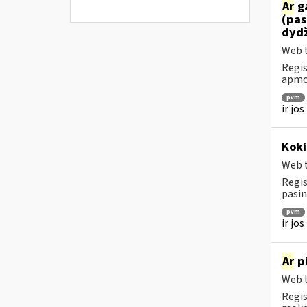
Ar
ga
(pas
dydž
Web t
Regis
apmok
pvm
ir jo
Koki
Web t
Regis
pasin
pvm
ir jo
Ar
pi
Web t
Regis