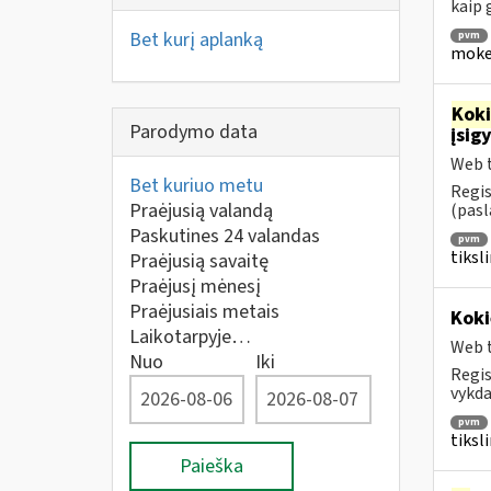
kaip
Bet kurį aplanką
pvm
mokes
Kok
Parodymo data
įsig
Web t
Bet kuriuo metu
Regis
Praėjusią valandą
(pasl
Paskutines 24 valandas
pvm
tiksl
Praėjusią savaitę
Praėjusį mėnesį
Praėjusiais metais
Koki
Laikotarpyje…
Web t
Nuo
Iki
Regis
vykda
pvm
tiksl
Paieška