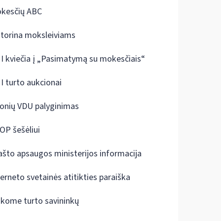
kesčių ABC
ktorina moksleiviams
I kviečia į „Pasimatymą su mokesčiais“
I turto aukcionai
onių VDU palyginimas
OP šešėliui
ašto apsaugos ministerijos informacija
terneto svetainės atitikties paraiška
škome turto savininkų