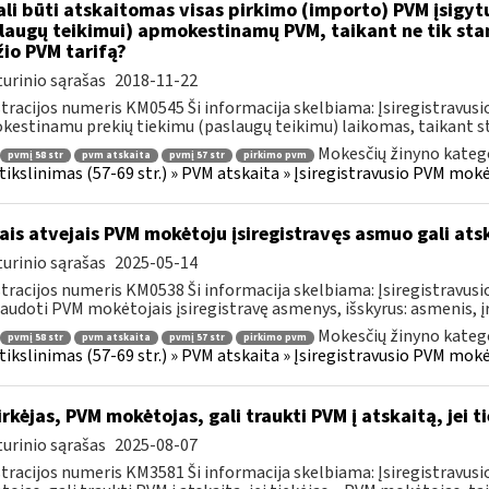
li būti atskaitomas visas pirkimo (importo) PVM įsigytų
laugų teikimui) apmokestinamų PVM, taikant ne tik sta
io PVM tarifą?
urinio sąrašas
2018-11-22
tracijos numeris KM0545 Ši informacija skelbiama: Įsiregistravu
estinamu prekių tiekimu (paslaugų teikimu) laikomas, taikant sta
Mokesčių žinyno katego
pvmį 58 str
pvm atskaita
pvmį 57 str
pirkimo pvm
s tikslinimas (57-69 str.) » PVM atskaita » Įsiregistravusio PVM mo
ais atvejais PVM mokėtoju įsiregistravęs asmuo gali atsk
urinio sąrašas
2025-05-14
tracijos numeris KM0538 Ši informacija skelbiama: Įsiregistravu
audoti PVM mokėtojais įsiregistravę asmenys, išskyrus: asmenis, į
Mokesčių žinyno katego
pvmį 58 str
pvm atskaita
pvmį 57 str
pirkimo pvm
s tikslinimas (57-69 str.) » PVM atskaita » Įsiregistravusio PVM mo
rkėjas, PVM mokėtojas, gali traukti PVM į atskaitą, jei 
urinio sąrašas
2025-08-07
tracijos numeris KM3581 Ši informacija skelbiama: Įsiregistravus