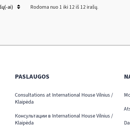
šų(-ai)
Rodoma nuo 1 iki 12 iš 12 irašų.
PASLAUGOS
N
Consultations at International House Vilnius /
Mo
Klaipėda
At
Консультации в International House Vilnius /
Klaipėda
Da