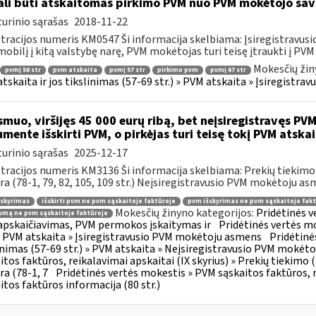
li būti atskaitomas pirkimo PVM nuo PVM mokėtojo sa
urinio sąrašas
2018-11-22
tracijos numeris KM0547 Ši informacija skelbiama: Įsiregistravu
obilį į kitą valstybę narę, PVM mokėtojas turi teisę įtraukti į PVM a
Mokesčių žin
pvmį 58 str
pvm atskaita
pvmį 57 str
pirkimo pvm
pvmį 67 str
tskaita ir jos tikslinimas (57-69 str.) » PVM atskaita » Įsiregist
muo, viršijęs 45 000 eurų ribą, bet neįsiregistravęs PVM
mente išskirti PVM, o pirkėjas turi teisę tokį PVM atskai
urinio sąrašas
2025-12-17
tracijos numeris KM3136 Ši informacija skelbiama: Prekių tiekim
ra (78-1, 79, 82, 105, 109 str.) Neįsiregistravusio PVM mokėtoju as
šskyrimas
išskirti pvm ne pvm sąskaitoje faktūroje
pvm išskyrimas ne pvm sąskaitoje fakt
Mokesčių žinyno kategorijos:
Pridėtinės 
mą ne pvm sąskaitoje faktūroje
pskaičiavimas, PVM permokos įskaitymas ir
Pridėtinės vertės mo
 » PVM atskaita » Įsiregistravusio PVM mokėtoju asmens
Pridėtinė
inimas (57-69 str.) » PVM atskaita » Neįsiregistravusio PVM mokėt
itos faktūros, reikalavimai apskaitai (IX skyrius) » Prekių tiekim
ra (78-1, 7
Pridėtinės vertės mokestis » PVM sąskaitos faktūros, r
itos faktūros informacija (80 str.)