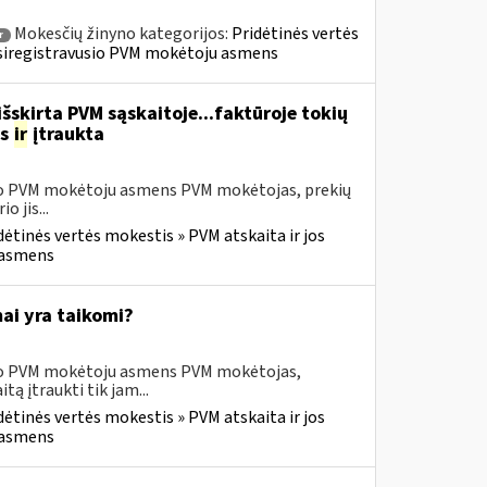
Mokesčių žinyno kategorijos:
Pridėtinės vertės
r
» Įsiregistravusio PVM mokėtoju asmens
šskirta PVM sąskaitoje...faktūroje tokių
as
ir
įtraukta
usio PVM mokėtoju asmens PVM mokėtojas, prekių
 jis...
dėtinės vertės mokestis » PVM atskaita ir jos
u asmens
ai yra taikomi?
usio PVM mokėtoju asmens PVM mokėtojas,
 įtraukti tik jam...
dėtinės vertės mokestis » PVM atskaita ir jos
u asmens