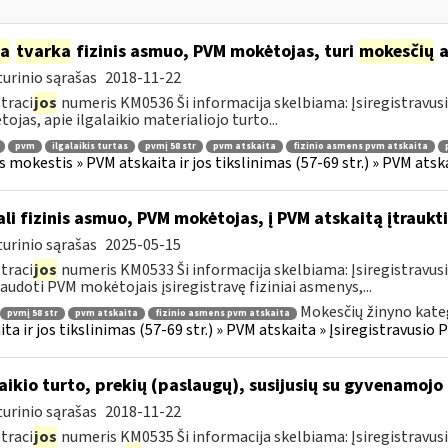
ia
tvarka
fizinis asmuo, PVM mokėtojas, turi
mokesčių
a
urinio sąrašas
2018-11-22
traci
jos
numeris KM0536 Ši informacija skelbiama: Įsiregistravu
ojas, apie ilgalaikio materialiojo turto...
pvm
ilgalaikis turtas
pvmį 58 str
pvm atskaita
fizinio asmens pvm atskaita
s mokestis » PVM atskaita ir jos tikslinimas (57-69 str.) » PVM at
li fizinis asmuo, PVM mokėtojas, į PVM atskaitą įtraukti
urinio sąrašas
2025-05-15
traci
jos
numeris KM0533 Ši informacija skelbiama: Įsiregistravu
audoti PVM mokėtojais įsiregistravę fiziniai asmenys,...
Mokesčių žinyno kate
pvmį 58 str
pvm atskaita
fizinio asmens pvm atskaita
ita ir jos tikslinimas (57-69 str.) » PVM atskaita » Įsiregistravus
laikio turto, prekių (paslaugų), susijusių su gyvenamoj
urinio sąrašas
2018-11-22
traci
jos
numeris KM0535 Ši informacija skelbiama: Įsiregistravus