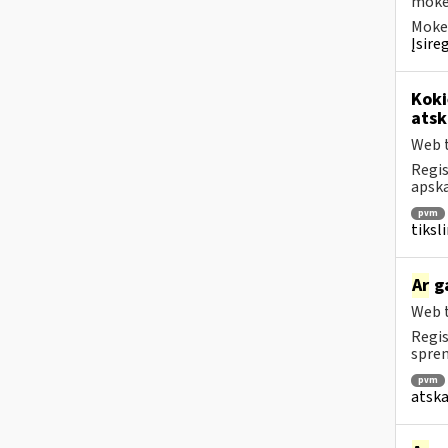
mokėt
Mokes
Įsire
Koki
atsk
Web t
Regis
apska
pvm
tiksl
Ar
ga
Web t
Regis
spren
pvm
atska