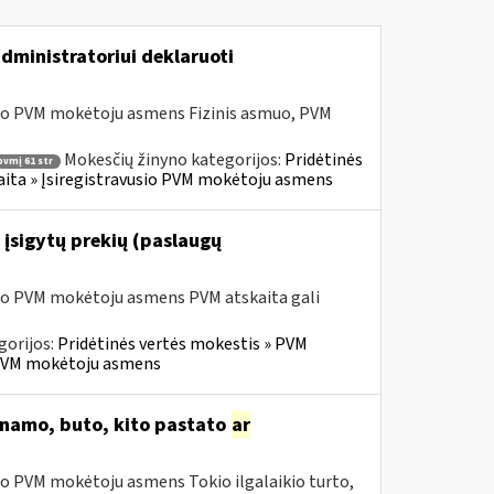
dministratoriui deklaruoti
sio PVM mokėtoju asmens Fizinis asmuo, PVM
Mokesčių žinyno kategorijos:
Pridėtinės
pvmį 61 str
skaita » Įsiregistravusio PVM mokėtoju asmens
 įsigytų prekių (paslaugų
sio PVM mokėtoju asmens PVM atskaita gali
gorijos:
Pridėtinės vertės mokestis » PVM
io PVM mokėtoju asmens
o namo, buto, kito pastato
ar
io PVM mokėtoju asmens Tokio ilgalaikio turto,