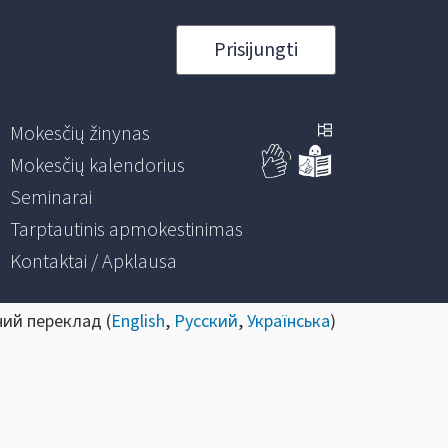
Prisijungti
Mokesčių žinynas
Mokesčių kalendorius
Seminarai
Tarptautinis apmokestinimas
Kontaktai / Apklausa
ний переклад (
English
,
Русский
,
Українська
)