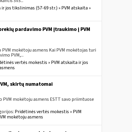
antis SVS...
r jos tikslinimas (57-69 str.) » PVM atskaita »
ų prekių pardavimo PVM įtraukimo į PVM
sio PVM mokėtoju asmens Kai PVM mokėtojas turi
vimo PVM,...
dėtinės vertės mokestis » PVM atskaita ir jos
u asmens
 PVM, skirtų numatomai
usio PVM mokėtoju asmens ESTT savo priimtuose
orijos:
Pridėtinės vertės mokestis » PVM
io PVM mokėtoju asmens