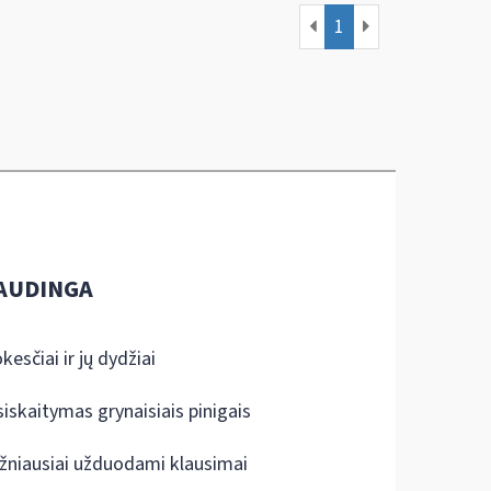
1
AUDINGA
kesčiai ir jų dydžiai
siskaitymas grynaisiais pinigais
žniausiai užduodami klausimai