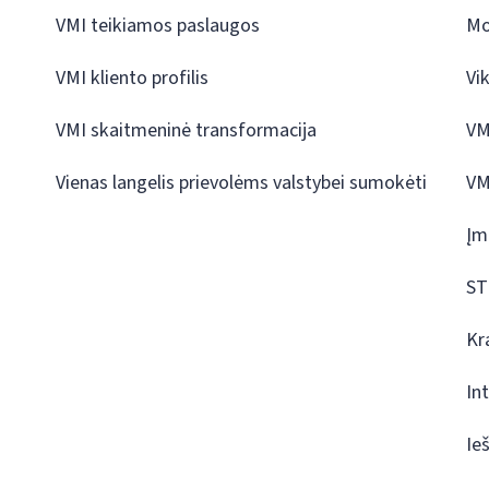
VMI teikiamos paslaugos
Mo
VMI kliento profilis
Vi
VMI skaitmeninė transformacija
VM
Vienas langelis prievolėms valstybei sumokėti
VM
Įm
ST
Kr
In
Ie