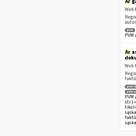
Ar
ga
Web t
Regis
autom
pvm
PVM a
Ar
as
doku
Web t
Regis
faktū
pvm i
pvm su
PVM a
str.)
tiksl
sąska
faktū
sąska