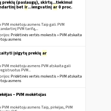
 prekių (paslaugų), skirtų...tiekimui
ndartinį bet
ir
...lengvatinį
ar
0 proc.
sio PVM mokėtoju asmens Taip gali. PVM
ndartinį PVM tarifą,...
rijos:
Pridėtinės vertės mokestis » PVM atskaita
kėtoju asmens
aityti įsigytų prekių
ar
sio PVM mokėtoju asmens PVM atskaita gali
registruotus PVM...
rijos:
Pridėtinės vertės mokestis » PVM atskaita
kėtoju asmens
tiekėjas – PVM mokėtojas
io PVM mokėtoju asmens Taip, pirkėjas, PVM