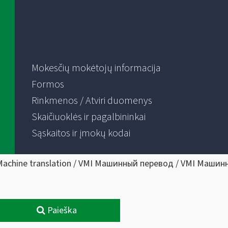
Mokesčių mokėtojų informacija
Formos
Rinkmenos / Atviri duomenys
Skaičiuoklės ir pagalbininkai
Sąskaitos ir įmokų kodai
Machine translation / VMI Машинный перевод / VMI Машин
Paieška