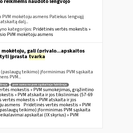
vo reikmėms naudoto lengvojo
sio PVM mokėtoju asmens Patiekus lengvąjį
tskaitą dalį...
yno kategorijos:
Pridėtinės vertės mokestis »
ravusio PVM mokėtoju asmens
 mokėtoju, gali (privalo...apskaitos
tyti įprasta
tvarka
o (paslaugų teikimo) įforminimas PVM sąskaita
mens PVM...
ūroje
pvm suma ne pvm sąskaitoje faktūroje
vertės mokestis » PVM sumokėjimas, grąžintino
kestis » PVM atskaita ir jos tikslinimas (57-69
s vertės mokestis » PVM atskaita ir jos
oju asmens
Pridėtinės vertės mokestis » PVM
o (paslaugų teikimo) įforminimas PVM sąskaita
eikalavimai apskaitai (IX skyrius) » PVM