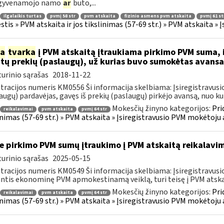
 gyvenamojo namo
ar
buto,...
ilgalaikis turtas
pvmį 58 str
pvm atskaita
fizinio asmens pvm atskaita
pvmį 61 st
tis » PVM atskaita ir jos tikslinimas (57-69 str.) » PVM atskaita 
ia
tvarka
į PVM atskaitą įtraukiama pirkimo PVM suma, i
ytų prekių (paslaugų), už kurias buvo sumokėtas avans
urinio sąrašas
2018-11-22
tracijos numeris KM0556 Ši informacija skelbiama: Įsiregistrav
augų) pardavėjas, gavęs iš prekių (paslaugų) pirkėjo avansą, nuo kurio
Mokesčių žinyno kategorijos:
Pri
reikalavimai
pvm atskaita
pvmį 64 str
inimas (57-69 str.) » PVM atskaita » Įsiregistravusio PVM mokėtoj
e pirkimo PVM sumų įtraukimo į PVM atskaitą reikalavim
urinio sąrašas
2025-05-15
tracijos numeris KM0549 Ši informacija skelbiama: Įsiregistrav
ntis ekonominę PVM apmokestinamą veiklą, turi teisę į PVM atskaitą
Mokesčių žinyno kategorijos:
Pri
reikalavimai
pvm atskaita
pvmį 64 str
inimas (57-69 str.) » PVM atskaita » Įsiregistravusio PVM mokėtoj