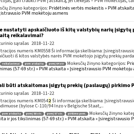
ojas, gali traukti PVM į atskaitą, jei tiekėjas – PVM mokėtojas, taik
čių žinyno kategorijos:
Pridėtinės vertės mokestis » PVM atskaita i
gistravusio PVM mokėtoju asmens
e nustatyti apskaičiuoto iš kitų valstybių narių įsigyt
aitą reikalavimai?
urinio sąrašas
2018-11-22
tracijos numeris KM0558 Ši informacija skelbiama: Įsiregistravu
ičiuoti iš kitos valstybės narės PVM mokėtojo įsigytų prekių parda
Mokesčių žinyno kategorijos:
Pri
reikalavimai
pvm atskaita
pvmį 64 str
inimas (57-69 str.) » PVM atskaita » Įsiregistravusio PVM mokėtoj
li būti atskaitomas įsigytų prekių (paslaugų) pirkimo
urinio sąrašas
2018-11-22
tracijos numeris KM054
2
Ši informacija skelbiama: Įsiregistrav
dimuose (bylose C-110/94 Inzo v Belgische Staat,...
Mokesčių žinyno kateg
pvm atskaita
pvmį 58 str.
pvmį 57 str.
pirkimo pvm.
ita ir jos tikslinimas (57-69 str.) » PVM atskaita » Įsiregistravus