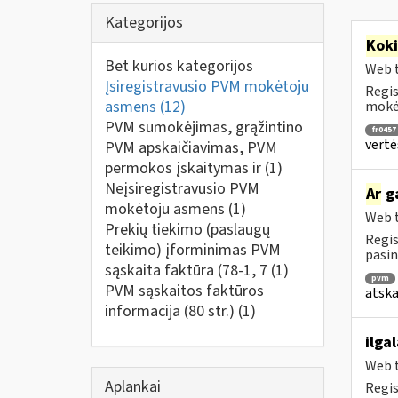
Kategorijos
Kok
Bet kurios kategorijos
Web t
Įsiregistravusio PVM mokėtoju
Regis
asmens
(12)
mokėt
PVM sumokėjimas, grąžintino
fr0457
vertė
PVM apskaičiavimas, PVM
permokos įskaitymas ir
(1)
Neįsiregistravusio PVM
Ar
ga
mokėtoju asmens
(1)
Web t
Prekių tiekimo (paslaugų
Regis
teikimo) įforminimas PVM
pasin
sąskaita faktūra (78-1, 7
(1)
pvm
PVM sąskaitos faktūros
atska
informacija (80 str.)
(1)
ilga
Web t
Aplankai
Regis