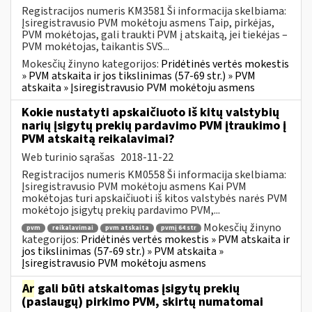
Registracijos numeris KM3581 Ši informacija skelbiama:
Įsiregistravusio PVM mokėtoju asmens Taip, pirkėjas,
PVM mokėtojas, gali traukti PVM į atskaitą, jei tiekėjas –
PVM mokėtojas, taikantis SVS...
Mokesčių žinyno kategorijos:
Pridėtinės vertės mokestis
» PVM atskaita ir jos tikslinimas (57-69 str.) » PVM
atskaita » Įsiregistravusio PVM mokėtoju asmens
Kokie nustatyti apskaičiuoto iš kitų valstybių
narių įsigytų prekių pardavimo PVM įtraukimo į
PVM atskaitą reikalavimai?
Web turinio sąrašas
2018-11-22
Registracijos numeris KM0558 Ši informacija skelbiama:
Įsiregistravusio PVM mokėtoju asmens Kai PVM
mokėtojas turi apskaičiuoti iš kitos valstybės narės PVM
mokėtojo įsigytų prekių pardavimo PVM,...
Mokesčių žinyno
pvm
reikalavimai
pvm atskaita
pvmį 64 str
kategorijos:
Pridėtinės vertės mokestis » PVM atskaita ir
jos tikslinimas (57-69 str.) » PVM atskaita »
Įsiregistravusio PVM mokėtoju asmens
Ar
gali būti atskaitomas įsigytų prekių
(paslaugų) pirkimo PVM, skirtų numatomai