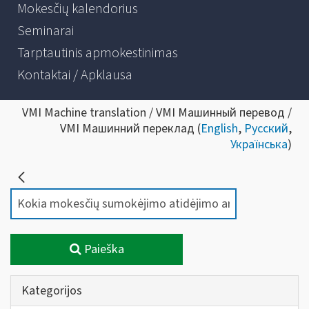
Mokesčių kalendorius
Seminarai
Tarptautinis apmokestinimas
Kontaktai / Apklausa
VMI Machine translation / VMI Машинный перевод /
VMI Машинний переклад (
English
,
Русский
,
Українська
)
Paieška
Kategorijos