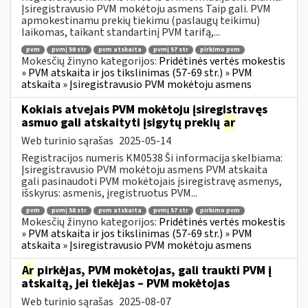
Įsiregistravusio PVM mokėtoju asmens Taip gali. PVM
apmokestinamu prekių tiekimu (paslaugų teikimu)
laikomas, taikant standartinį PVM tarifą,...
pvm
pvmį 58 str
pvm atskaita
pvmį 57 str
pirkimo pvm
Mokesčių žinyno kategorijos:
Pridėtinės vertės mokestis
» PVM atskaita ir jos tikslinimas (57-69 str.) » PVM
atskaita » Įsiregistravusio PVM mokėtoju asmens
Kokiais atvejais PVM mokėtoju įsiregistravęs
asmuo gali atskaityti įsigytų prekių
ar
Web turinio sąrašas
2025-05-14
Registracijos numeris KM0538 Ši informacija skelbiama:
Įsiregistravusio PVM mokėtoju asmens PVM atskaita
gali pasinaudoti PVM mokėtojais įsiregistravę asmenys,
išskyrus: asmenis, įregistruotus PVM...
pvm
pvmį 58 str
pvm atskaita
pvmį 57 str
pirkimo pvm
Mokesčių žinyno kategorijos:
Pridėtinės vertės mokestis
» PVM atskaita ir jos tikslinimas (57-69 str.) » PVM
atskaita » Įsiregistravusio PVM mokėtoju asmens
Ar
pirkėjas, PVM mokėtojas, gali traukti PVM į
atskaitą, jei tiekėjas – PVM mokėtojas
Web turinio sąrašas
2025-08-07