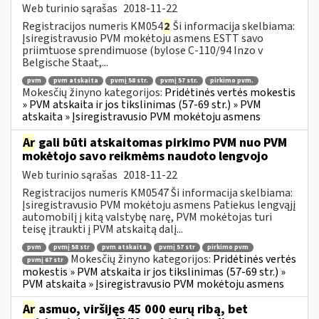
Web turinio sąrašas
2018-11-22
Registracijos numeris KM054
2
Ši informacija skelbiama:
Įsiregistravusio PVM mokėtoju asmens ESTT savo
priimtuose sprendimuose (bylose C-110/94 Inzo v
Belgische Staat,...
pvm
pvm atskaita
pvmį 58 str.
pvmį 57 str.
pirkimo pvm.
Mokesčių žinyno kategorijos:
Pridėtinės vertės mokestis
» PVM atskaita ir jos tikslinimas (57-69 str.) » PVM
atskaita » Įsiregistravusio PVM mokėtoju asmens
Ar
gali būti atskaitomas pirkimo PVM nuo PVM
mokėtojo savo reikmėms naudoto lengvojo
Web turinio sąrašas
2018-11-22
Registracijos numeris KM0547 Ši informacija skelbiama:
Įsiregistravusio PVM mokėtoju asmens Patiekus lengvąjį
automobilį į kitą valstybę narę, PVM mokėtojas turi
teisę įtraukti į PVM atskaitą dalį...
pvm
pvmį 58 str
pvm atskaita
pvmį 57 str
pirkimo pvm
Mokesčių žinyno kategorijos:
Pridėtinės vertės
pvmį 67 str
mokestis » PVM atskaita ir jos tikslinimas (57-69 str.) »
PVM atskaita » Įsiregistravusio PVM mokėtoju asmens
Ar
asmuo, viršijęs 45 000 eurų ribą, bet