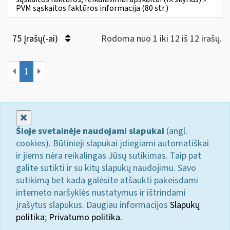
PVM sąskaitos faktūros informacija (80 str.)
75 Įrašų(-ai)
Rodoma nuo 1 iki 12 iš 12 irašų.
1
Uždaryti
Šioje svetainėje naudojami slapukai
(angl.
cookies). Būtinieji slapukai įdiegiami automatiškai
ir jiems nėra reikalingas Jūsų sutikimas. Taip pat
galite sutikti ir su kitų slapukų naudojimu. Savo
sutikimą bet kada galėsite atšaukti pakeisdami
interneto naršyklės nustatymus ir ištrindami
įrašytus slapukus. Daugiau informacijos
Slapukų
politika
;
Privatumo politika.