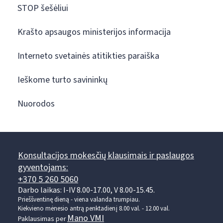
STOP šešėliui
Krašto apsaugos ministerijos informacija
Interneto svetainės atitikties paraiška
Ieškome turto savininkų
Nuorodos
Konsultacijos mokesčių klausimais ir paslaugos
gyventojams:
+370 5 260 5060
Darbo laikas: I-IV 8.00-17.00, V 8.00-15.45.
Prieššventinę dieną - viena valanda trumpiau.
Kiekvieno mėnesio antrą penktadienį 8.00 val. - 12.00 val.
Mano VMI
Paklausimas per