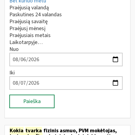
Bet kuriuo metu
Praėjusią valandą
Paskutines 24 valandas
Praėjusią savaitę
Praėjusį mėnesį
Praėjusiais metais
Laikotarpyje…
Nuo
Iki
Paieška
Kokia
tvarka
fizinis asmuo, PVM mokėtojas,