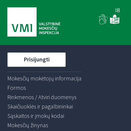
Prisijungti
Mokesčių mokėtojų informacija
Formos
Rinkmenos / Atviri duomenys
Skaičiuoklės ir pagalbininkai
Sąskaitos ir įmokų kodai
Mokesčių žinynas