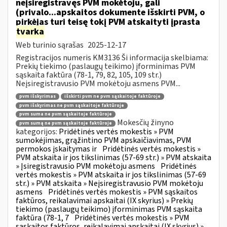
neįsiregistravęs PVM mokėtoju, gali
(privalo...apskaitos dokumente išskirti PVM, o
pirkėjas turi teisę tokį PVM atskaityti įprasta
tvarka
Web turinio sąrašas
2025-12-17
Registracijos numeris KM3136 Ši informacija skelbiama:
Prekių tiekimo (paslaugų teikimo) įforminimas PVM
sąskaita faktūra (78-1, 79, 82, 105, 109 str.)
Neįsiregistravusio PVM mokėtoju asmens PVM...
pvm išskyrimas
išskirti pvm ne pvm sąskaitoje faktūroje
pvm išskyrimas ne pvm sąskaitoje faktūroje
pvm suma ne pvm sąskaitoje faktūroje
Mokesčių žinyno
pvm sumą ne pvm sąskaitoje faktūroje
kategorijos:
Pridėtinės vertės mokestis » PVM
sumokėjimas, grąžintino PVM apskaičiavimas, PVM
permokos įskaitymas ir
Pridėtinės vertės mokestis »
PVM atskaita ir jos tikslinimas (57-69 str.) » PVM atskaita
» Įsiregistravusio PVM mokėtoju asmens
Pridėtinės
vertės mokestis » PVM atskaita ir jos tikslinimas (57-69
str.) » PVM atskaita » Neįsiregistravusio PVM mokėtoju
asmens
Pridėtinės vertės mokestis » PVM sąskaitos
faktūros, reikalavimai apskaitai (IX skyrius) » Prekių
tiekimo (paslaugų teikimo) įforminimas PVM sąskaita
faktūra (78-1, 7
Pridėtinės vertės mokestis » PVM
sąskaitos faktūros, reikalavimai apskaitai (IX skyrius) »