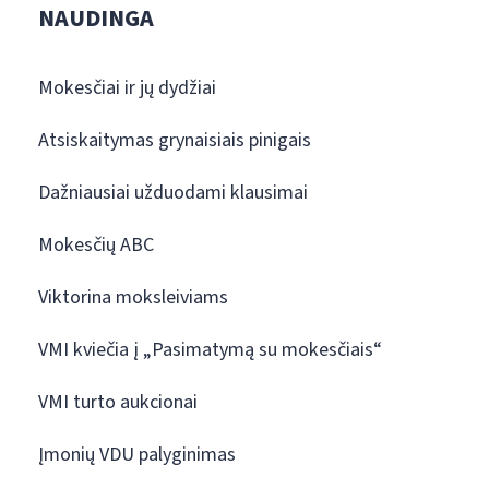
NAUDINGA
Mokesčiai ir jų dydžiai
Atsiskaitymas grynaisiais pinigais
Dažniausiai užduodami klausimai
Mokesčių ABC
Viktorina moksleiviams
VMI kviečia į „Pasimatymą su mokesčiais“
VMI turto aukcionai
Įmonių VDU palyginimas