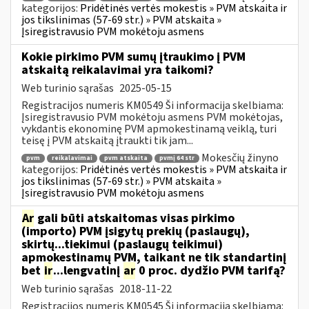
kategorijos:
Pridėtinės vertės mokestis » PVM atskaita ir
jos tikslinimas (57-69 str.) » PVM atskaita »
Įsiregistravusio PVM mokėtoju asmens
Kokie pirkimo PVM sumų įtraukimo į PVM
atskaitą reikalavimai yra taikomi?
Web turinio sąrašas
2025-05-15
Registracijos numeris KM0549 Ši informacija skelbiama:
Įsiregistravusio PVM mokėtoju asmens PVM mokėtojas,
vykdantis ekonominę PVM apmokestinamą veiklą, turi
teisę į PVM atskaitą įtraukti tik jam...
Mokesčių žinyno
pvm
reikalavimai
pvm atskaita
pvmį 64 str
kategorijos:
Pridėtinės vertės mokestis » PVM atskaita ir
jos tikslinimas (57-69 str.) » PVM atskaita »
Įsiregistravusio PVM mokėtoju asmens
Ar
gali būti atskaitomas visas pirkimo
(importo) PVM įsigytų prekių (paslaugų),
skirtų...tiekimui (paslaugų teikimui)
apmokestinamų PVM, taikant ne tik standartinį
bet
ir
...lengvatinį
ar
0 proc. dydžio PVM tarifą?
Web turinio sąrašas
2018-11-22
Registracijos numeris KM0545 Ši informacija skelbiama: