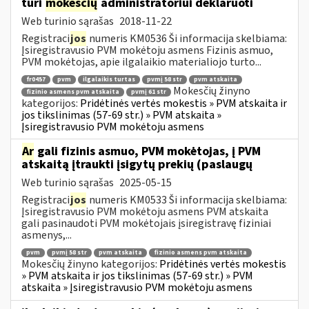
turi
mokesčių
administratoriui deklaruoti
Web turinio sąrašas
2018-11-22
Registraci
jos
numeris KM0536 Ši informacija skelbiama:
Įsiregistravusio PVM mokėtoju asmens Fizinis asmuo,
PVM mokėtojas, apie ilgalaikio materialiojo turto...
fr0457
pvm
ilgalaikis turtas
pvmį 58 str
pvm atskaita
Mokesčių žinyno
fizinio asmens pvm atskaita
pvmį 61 str
kategorijos:
Pridėtinės vertės mokestis » PVM atskaita ir
jos tikslinimas (57-69 str.) » PVM atskaita »
Įsiregistravusio PVM mokėtoju asmens
Ar
gali fizinis asmuo, PVM mokėtojas, į PVM
atskaitą įtraukti įsigytų prekių (paslaugų
Web turinio sąrašas
2025-05-15
Registraci
jos
numeris KM0533 Ši informacija skelbiama:
Įsiregistravusio PVM mokėtoju asmens PVM atskaita
gali pasinaudoti PVM mokėtojais įsiregistravę fiziniai
asmenys,...
pvm
pvmį 58 str
pvm atskaita
fizinio asmens pvm atskaita
Mokesčių žinyno kategorijos:
Pridėtinės vertės mokestis
» PVM atskaita ir jos tikslinimas (57-69 str.) » PVM
atskaita » Įsiregistravusio PVM mokėtoju asmens