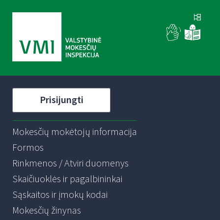
Prisijungti
Mokesčių mokėtojų informacija
Formos
Rinkmenos / Atviri duomenys
Skaičiuoklės ir pagalbininkai
Sąskaitos ir įmokų kodai
Mokesčių žinynas