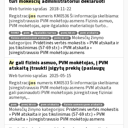
turi
mokesčių
administratoriui deklaruoti
Web turinio sąrašas
2018-11-22
Registraci
jos
numeris KM0536 Ši informacija skelbiama:
Įsiregistravusio PVM mokėtoju asmens Fizinis asmuo,
PVM mokėtojas, apie ilgalaikio materialiojo turto...
fr0457
pvm
ilgalaikis turtas
pvmį 58 str
pvm atskaita
Mokesčių žinyno
fizinio asmens pvm atskaita
pvmį 61 str
kategorijos:
Pridėtinės vertės mokestis » PVM atskaita ir
jos tikslinimas (57-69 str.) » PVM atskaita »
Įsiregistravusio PVM mokėtoju asmens
Ar
gali fizinis asmuo, PVM mokėtojas, į PVM
atskaitą įtraukti įsigytų prekių (paslaugų
Web turinio sąrašas
2025-05-15
Registraci
jos
numeris KM0533 Ši informacija skelbiama:
Įsiregistravusio PVM mokėtoju asmens PVM atskaita
gali pasinaudoti PVM mokėtojais įsiregistravę fiziniai
asmenys,...
pvm
pvmį 58 str
pvm atskaita
fizinio asmens pvm atskaita
Mokesčių žinyno kategorijos:
Pridėtinės vertės mokestis
» PVM atskaita ir jos tikslinimas (57-69 str.) » PVM
atskaita » Įsiregistravusio PVM mokėtoju asmens