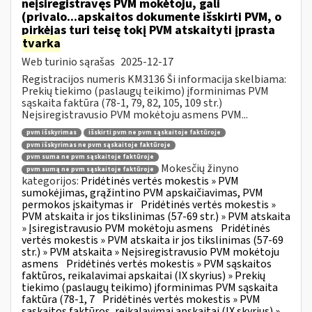
neįsiregistravęs PVM mokėtoju, gali
(privalo...apskaitos dokumente išskirti PVM, o
pirkėjas turi teisę tokį PVM atskaityti įprasta
tvarka
Web turinio sąrašas
2025-12-17
Registracijos numeris KM3136 Ši informacija skelbiama:
Prekių tiekimo (paslaugų teikimo) įforminimas PVM
sąskaita faktūra (78-1, 79, 82, 105, 109 str.)
Neįsiregistravusio PVM mokėtoju asmens PVM...
pvm išskyrimas
išskirti pvm ne pvm sąskaitoje faktūroje
pvm išskyrimas ne pvm sąskaitoje faktūroje
pvm suma ne pvm sąskaitoje faktūroje
Mokesčių žinyno
pvm sumą ne pvm sąskaitoje faktūroje
kategorijos:
Pridėtinės vertės mokestis » PVM
sumokėjimas, grąžintino PVM apskaičiavimas, PVM
permokos įskaitymas ir
Pridėtinės vertės mokestis »
PVM atskaita ir jos tikslinimas (57-69 str.) » PVM atskaita
» Įsiregistravusio PVM mokėtoju asmens
Pridėtinės
vertės mokestis » PVM atskaita ir jos tikslinimas (57-69
str.) » PVM atskaita » Neįsiregistravusio PVM mokėtoju
asmens
Pridėtinės vertės mokestis » PVM sąskaitos
faktūros, reikalavimai apskaitai (IX skyrius) » Prekių
tiekimo (paslaugų teikimo) įforminimas PVM sąskaita
faktūra (78-1, 7
Pridėtinės vertės mokestis » PVM
sąskaitos faktūros, reikalavimai apskaitai (IX skyrius) »