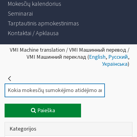
Mokesčių kalendorius
Seminarai
Tarptautinis apmokestinimas
Kontaktai / Apklausa
VMI Machine translation / VMI Машинный перевод /
VMI Машинний переклад (
English
,
Русский
,
Українська
)
Paieška
Kategorijos