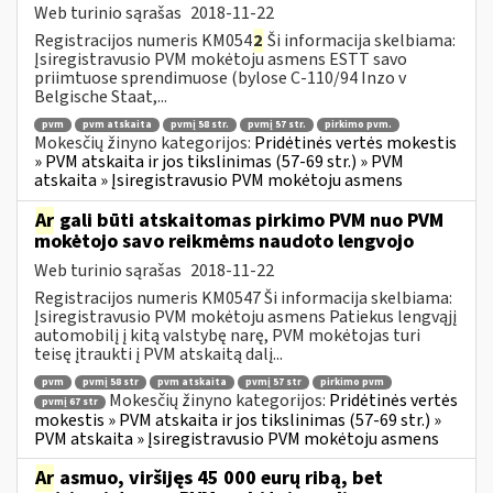
Web turinio sąrašas
2018-11-22
Registracijos numeris KM054
2
Ši informacija skelbiama:
Įsiregistravusio PVM mokėtoju asmens ESTT savo
priimtuose sprendimuose (bylose C-110/94 Inzo v
Belgische Staat,...
pvm
pvm atskaita
pvmį 58 str.
pvmį 57 str.
pirkimo pvm.
Mokesčių žinyno kategorijos:
Pridėtinės vertės mokestis
» PVM atskaita ir jos tikslinimas (57-69 str.) » PVM
atskaita » Įsiregistravusio PVM mokėtoju asmens
Ar
gali būti atskaitomas pirkimo PVM nuo PVM
mokėtojo savo reikmėms naudoto lengvojo
Web turinio sąrašas
2018-11-22
Registracijos numeris KM0547 Ši informacija skelbiama:
Įsiregistravusio PVM mokėtoju asmens Patiekus lengvąjį
automobilį į kitą valstybę narę, PVM mokėtojas turi
teisę įtraukti į PVM atskaitą dalį...
pvm
pvmį 58 str
pvm atskaita
pvmį 57 str
pirkimo pvm
Mokesčių žinyno kategorijos:
Pridėtinės vertės
pvmį 67 str
mokestis » PVM atskaita ir jos tikslinimas (57-69 str.) »
PVM atskaita » Įsiregistravusio PVM mokėtoju asmens
Ar
asmuo, viršijęs 45 000 eurų ribą, bet