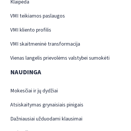
Klaipėda
VMI teikiamos paslaugos
VMI kliento profilis
VMI skaitmeninė transformacija
Vienas langelis prievolėms valstybei sumokėti
NAUDINGA
Mokesčiai ir jų dydžiai
Atsiskaitymas grynaisiais pinigais
Dažniausiai užduodami klausimai