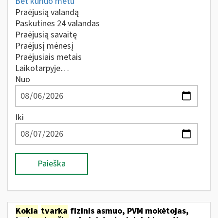
Bet kuriuo metu
Praėjusią valandą
Paskutines 24 valandas
Praėjusią savaitę
Praėjusį mėnesį
Praėjusiais metais
Laikotarpyje…
Nuo
Iki
Paieška
Kokia
tvarka
fizinis asmuo, PVM mokėtojas,