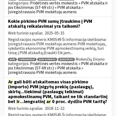
kategorijos:
Pridėtinės vertės mokestis » PVM atskaita ir
jos tikslinimas (57-69 str.) » PVM atskaita »
Įsiregistravusio PVM mokėtoju asmens
Kokie pirkimo PVM sumų įtraukimo į PVM
atskaitą reikalavimai yra taikomi?
Web turinio sąrašas
2025-05-15
Registracijos numeris KM0549 Ši informacija skelbiama:
Įsiregistravusio PVM mokėtoju asmens PVM mokėtojas,
vykdantis ekonominę PVM apmokestinamą veiklą, turi
teisę į PVM atskaitą įtraukti tik jam...
Mokesčių žinyno
pvm
reikalavimai
pvm atskaita
pvmį 64 str
kategorijos:
Pridėtinės vertės mokestis » PVM atskaita ir
jos tikslinimas (57-69 str.) » PVM atskaita »
Įsiregistravusio PVM mokėtoju asmens
Ar
gali būti atskaitomas visas pirkimo
(importo) PVM įsigytų prekių (paslaugų),
skirtų...tiekimui (paslaugų teikimui)
apmokestinamų PVM, taikant ne tik standartinį
bet
ir
...lengvatinį
ar
0 proc. dydžio PVM tarifą?
Web turinio sąrašas
2018-11-22
Registracijos numeris KM0545 Ši informacija skelbiama: