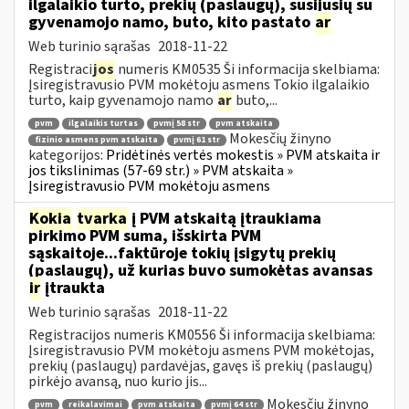
ilgalaikio turto, prekių (paslaugų), susijusių su
gyvenamojo namo, buto, kito pastato
ar
Web turinio sąrašas
2018-11-22
Registraci
jos
numeris KM0535 Ši informacija skelbiama:
Įsiregistravusio PVM mokėtoju asmens Tokio ilgalaikio
turto, kaip gyvenamojo namo
ar
buto,...
pvm
ilgalaikis turtas
pvmį 58 str
pvm atskaita
Mokesčių žinyno
fizinio asmens pvm atskaita
pvmį 61 str
kategorijos:
Pridėtinės vertės mokestis » PVM atskaita ir
jos tikslinimas (57-69 str.) » PVM atskaita »
Įsiregistravusio PVM mokėtoju asmens
Kokia
tvarka
į PVM atskaitą įtraukiama
pirkimo PVM suma, išskirta PVM
sąskaitoje...faktūroje tokių įsigytų prekių
(paslaugų), už kurias buvo sumokėtas avansas
ir
įtraukta
Web turinio sąrašas
2018-11-22
Registracijos numeris KM0556 Ši informacija skelbiama:
Įsiregistravusio PVM mokėtoju asmens PVM mokėtojas,
prekių (paslaugų) pardavėjas, gavęs iš prekių (paslaugų)
pirkėjo avansą, nuo kurio jis...
Mokesčių žinyno
pvm
reikalavimai
pvm atskaita
pvmį 64 str