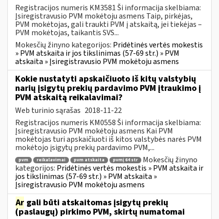
Registracijos numeris KM3581 Ši informacija skelbiama:
Įsiregistravusio PVM mokėtoju asmens Taip, pirkėjas,
PVM mokėtojas, gali traukti PVM į atskaitą, jei tiekėjas –
PVM mokėtojas, taikantis SVS...
Mokesčių žinyno kategorijos:
Pridėtinės vertės mokestis
» PVM atskaita ir jos tikslinimas (57-69 str.) » PVM
atskaita » Įsiregistravusio PVM mokėtoju asmens
Kokie nustatyti apskaičiuoto iš kitų valstybių
narių įsigytų prekių pardavimo PVM įtraukimo į
PVM atskaitą reikalavimai?
Web turinio sąrašas
2018-11-22
Registracijos numeris KM0558 Ši informacija skelbiama:
Įsiregistravusio PVM mokėtoju asmens Kai PVM
mokėtojas turi apskaičiuoti iš kitos valstybės narės PVM
mokėtojo įsigytų prekių pardavimo PVM,...
Mokesčių žinyno
pvm
reikalavimai
pvm atskaita
pvmį 64 str
kategorijos:
Pridėtinės vertės mokestis » PVM atskaita ir
jos tikslinimas (57-69 str.) » PVM atskaita »
Įsiregistravusio PVM mokėtoju asmens
Ar
gali būti atskaitomas įsigytų prekių
(paslaugų) pirkimo PVM, skirtų numatomai