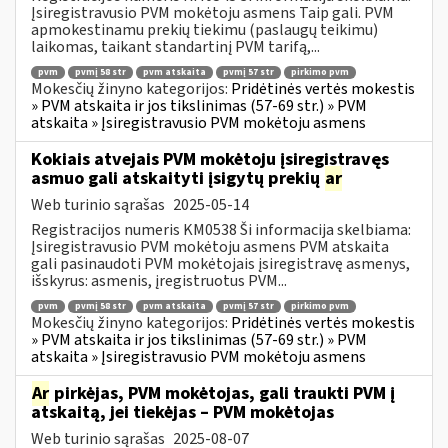
Įsiregistravusio PVM mokėtoju asmens Taip gali. PVM
apmokestinamu prekių tiekimu (paslaugų teikimu)
laikomas, taikant standartinį PVM tarifą,...
pvm
pvmį 58 str
pvm atskaita
pvmį 57 str
pirkimo pvm
Mokesčių žinyno kategorijos:
Pridėtinės vertės mokestis
» PVM atskaita ir jos tikslinimas (57-69 str.) » PVM
atskaita » Įsiregistravusio PVM mokėtoju asmens
Kokiais atvejais PVM mokėtoju įsiregistravęs
asmuo gali atskaityti įsigytų prekių
ar
Web turinio sąrašas
2025-05-14
Registracijos numeris KM0538 Ši informacija skelbiama:
Įsiregistravusio PVM mokėtoju asmens PVM atskaita
gali pasinaudoti PVM mokėtojais įsiregistravę asmenys,
išskyrus: asmenis, įregistruotus PVM...
pvm
pvmį 58 str
pvm atskaita
pvmį 57 str
pirkimo pvm
Mokesčių žinyno kategorijos:
Pridėtinės vertės mokestis
» PVM atskaita ir jos tikslinimas (57-69 str.) » PVM
atskaita » Įsiregistravusio PVM mokėtoju asmens
Ar
pirkėjas, PVM mokėtojas, gali traukti PVM į
atskaitą, jei tiekėjas – PVM mokėtojas
Web turinio sąrašas
2025-08-07