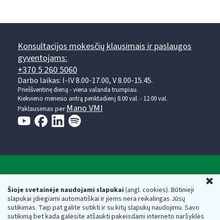
Konsultacijos mokesčių klausimais ir paslaugos
gyventojams:
+370 5 260 5060
Darbo laikas: I-IV 8.00-17.00, V 8.00-15.45.
Prieššventinę dieną - viena valanda trumpiau.
Kiekvieno mėnesio antrą penktadienį 8.00 val. - 12.00 val.
Mano VMI
Paklausimas per
Valstybinė mokesčių inspekcija prie Lietuvos
U
Respublikos finansų ministerijos
Šioje svetainėje naudojami slapukai
(angl. cookies). Būtinieji
slapukai įdiegiami automatiškai ir jiems nėra reikalingas Jūsų
Biudžetinė įstaiga. Juridinio asmens kodas — 188659752,
sutikimas. Taip pat galite sutikti ir su kitų slapukų naudojimu. Savo
adresas: Vasario 16-osios g. 14, 01107 Vilnius, Lietuva, el.paštas:
sutikimą bet kada galėsite atšaukti pakeisdami interneto naršyklės