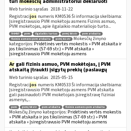
turi
mokesčių
administratoriui deklaruoti
Web turinio sąrašas
2018-11-22
Registraci
jos
numeris KM0536 Ši informacija skelbiama:
Įsiregistravusio PVM mokėtoju asmens Fizinis asmuo,
PVM mokėtojas, apie ilgalaikio materialiojo turto...
fr0457
pvm
ilgalaikis turtas
pvmį 58 str
pvm atskaita
Mokesčių žinyno
fizinio asmens pvm atskaita
pvmį 61 str
kategorijos:
Pridėtinės vertės mokestis » PVM atskaita ir
jos tikslinimas (57-69 str.) » PVM atskaita »
Įsiregistravusio PVM mokėtoju asmens
Ar
gali fizinis asmuo, PVM mokėtojas, į PVM
atskaitą įtraukti įsigytų prekių (paslaugų
Web turinio sąrašas
2025-05-15
Registraci
jos
numeris KM0533 Ši informacija skelbiama:
Įsiregistravusio PVM mokėtoju asmens PVM atskaita
gali pasinaudoti PVM mokėtojais įsiregistravę fiziniai
asmenys,...
pvm
pvmį 58 str
pvm atskaita
fizinio asmens pvm atskaita
Mokesčių žinyno kategorijos:
Pridėtinės vertės mokestis
» PVM atskaita ir jos tikslinimas (57-69 str.) » PVM
atskaita » Įsiregistravusio PVM mokėtoju asmens