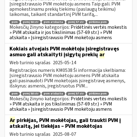
Įsiregistravusio PVM mokėtoju asmens Taip gali. PVM
apmokestinamu prekių tiekimu (paslaugų teikimu)
laikomas, taikant standartinį PVM tarifą,...
pvm
pvmį 58 str
pvm atskaita
pvmį 57 str
pirkimo pvm
Mokesčių žinyno kategorijos:
Pridėtinės vertės mokestis
» PVM atskaita ir jos tikslinimas (57-69 str.) » PVM
atskaita » Įsiregistravusio PVM mokėtoju asmens
Kokiais atvejais PVM mokėtoju įsiregistravęs
asmuo gali atskaityti įsigytų prekių
ar
Web turinio sąrašas
2025-05-14
Registracijos numeris KM0538 Ši informacija skelbiama:
Įsiregistravusio PVM mokėtoju asmens PVM atskaita
gali pasinaudoti PVM mokėtojais įsiregistravę asmenys,
išskyrus: asmenis, įregistruotus PVM...
pvm
pvmį 58 str
pvm atskaita
pvmį 57 str
pirkimo pvm
Mokesčių žinyno kategorijos:
Pridėtinės vertės mokestis
» PVM atskaita ir jos tikslinimas (57-69 str.) » PVM
atskaita » Įsiregistravusio PVM mokėtoju asmens
Ar
pirkėjas, PVM mokėtojas, gali traukti PVM į
atskaitą, jei tiekėjas – PVM mokėtojas
Web turinio sąrašas
2025-08-07