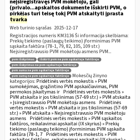
neįsiregistravęs PVM mokėtoju, gali
(privalo...apskaitos dokumente išskirti PVM, o
pirkėjas turi teisę tokį PVM atskaityti įprasta
tvarka
Web turinio sąrašas
2025-12-17
Registracijos numeris KM3136 Ši informacija skelbiama:
Prekių tiekimo (paslaugų teikimo) įforminimas PVM
sąskaita faktūra (78-1, 79, 82, 105, 109 str.)
Neįsiregistravusio PVM mokėtoju asmens PVM...
pvm išskyrimas
išskirti pvm ne pvm sąskaitoje faktūroje
pvm išskyrimas ne pvm sąskaitoje faktūroje
pvm suma ne pvm sąskaitoje faktūroje
Mokesčių žinyno
pvm sumą ne pvm sąskaitoje faktūroje
kategorijos:
Pridėtinės vertės mokestis » PVM
sumokėjimas, grąžintino PVM apskaičiavimas, PVM
permokos įskaitymas ir
Pridėtinės vertės mokestis »
PVM atskaita ir jos tikslinimas (57-69 str.) » PVM atskaita
» Įsiregistravusio PVM mokėtoju asmens
Pridėtinės
vertės mokestis » PVM atskaita ir jos tikslinimas (57-69
str.) » PVM atskaita » Neįsiregistravusio PVM mokėtoju
asmens
Pridėtinės vertės mokestis » PVM sąskaitos
faktūros, reikalavimai apskaitai (IX skyrius) » Prekių
tiekimo (paslaugų teikimo) įforminimas PVM sąskaita
faktūra (78-1, 7
Pridėtinės vertės mokestis » PVM
sąskaitos faktūros, reikalavimai apskaitai (IX skyrius) »