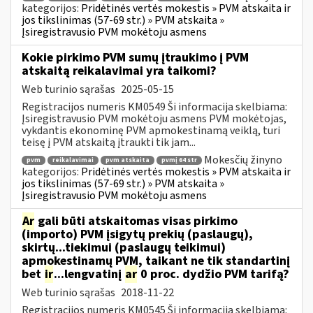
kategorijos:
Pridėtinės vertės mokestis » PVM atskaita ir
jos tikslinimas (57-69 str.) » PVM atskaita »
Įsiregistravusio PVM mokėtoju asmens
Kokie pirkimo PVM sumų įtraukimo į PVM
atskaitą reikalavimai yra taikomi?
Web turinio sąrašas
2025-05-15
Registracijos numeris KM0549 Ši informacija skelbiama:
Įsiregistravusio PVM mokėtoju asmens PVM mokėtojas,
vykdantis ekonominę PVM apmokestinamą veiklą, turi
teisę į PVM atskaitą įtraukti tik jam...
Mokesčių žinyno
pvm
reikalavimai
pvm atskaita
pvmį 64 str
kategorijos:
Pridėtinės vertės mokestis » PVM atskaita ir
jos tikslinimas (57-69 str.) » PVM atskaita »
Įsiregistravusio PVM mokėtoju asmens
Ar
gali būti atskaitomas visas pirkimo
(importo) PVM įsigytų prekių (paslaugų),
skirtų...tiekimui (paslaugų teikimui)
apmokestinamų PVM, taikant ne tik standartinį
bet
ir
...lengvatinį
ar
0 proc. dydžio PVM tarifą?
Web turinio sąrašas
2018-11-22
Registracijos numeris KM0545 Ši informacija skelbiama: