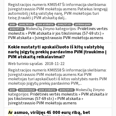
Registracijos numeris KM0547 Ši informacija skelbiama:
Įsiregistravusio PVM mokėtoju asmens Patiekus lengvąjį
automobilį į kitą valstybę narę, PVM mokėtojas turi
teisę įtraukti į PVM atskaitą dalį...
pvm
pvmį 58 str
pvm atskaita
pvmį 57 str
pirkimo pvm
Mokesčių žinyno kategorijos:
Pridėtinės vertės
pvmį 67 str
mokestis » PVM atskaita ir jos tikslinimas (57-69 str.) »
PVM atskaita » Įsiregistravusio PVM mokėtoju asmens
Kokie nustatyti apskaičiuoto iš kitų valstybių
narių įsigytų prekių pardavimo PVM įtraukimo į
PVM atskaitą reikalavimai?
Web turinio sąrašas
2018-11-22
Registracijos numeris KM0558 Ši informacija skelbiama:
Įsiregistravusio PVM mokėtoju asmens Kai PVM
mokėtojas turi apskaičiuoti iš kitos valstybės narės PVM
mokėtojo įsigytų prekių pardavimo PVM,...
Mokesčių žinyno
pvm
reikalavimai
pvm atskaita
pvmį 64 str
kategorijos:
Pridėtinės vertės mokestis » PVM atskaita ir
jos tikslinimas (57-69 str.) » PVM atskaita »
Įsiregistravusio PVM mokėtoju asmens
Ar
asmuo, viršijęs 45 000 eurų ribą, bet