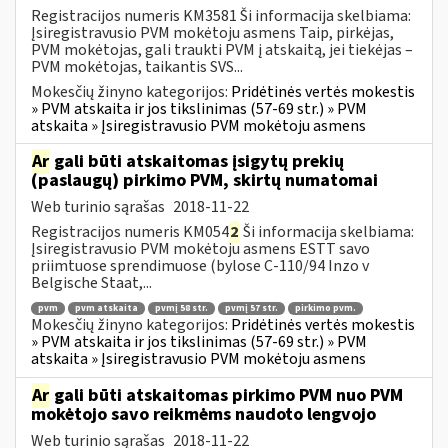
Registracijos numeris KM3581 Ši informacija skelbiama:
Įsiregistravusio PVM mokėtoju asmens Taip, pirkėjas,
PVM mokėtojas, gali traukti PVM į atskaitą, jei tiekėjas –
PVM mokėtojas, taikantis SVS...
Mokesčių žinyno kategorijos:
Pridėtinės vertės mokestis
» PVM atskaita ir jos tikslinimas (57-69 str.) » PVM
atskaita » Įsiregistravusio PVM mokėtoju asmens
Ar
gali būti atskaitomas įsigytų prekių
(paslaugų) pirkimo PVM, skirtų numatomai
Web turinio sąrašas
2018-11-22
Registracijos numeris KM054
2
Ši informacija skelbiama:
Įsiregistravusio PVM mokėtoju asmens ESTT savo
priimtuose sprendimuose (bylose C-110/94 Inzo v
Belgische Staat,...
pvm
pvm atskaita
pvmį 58 str.
pvmį 57 str.
pirkimo pvm.
Mokesčių žinyno kategorijos:
Pridėtinės vertės mokestis
» PVM atskaita ir jos tikslinimas (57-69 str.) » PVM
atskaita » Įsiregistravusio PVM mokėtoju asmens
Ar
gali būti atskaitomas pirkimo PVM nuo PVM
mokėtojo savo reikmėms naudoto lengvojo
Web turinio sąrašas
2018-11-22