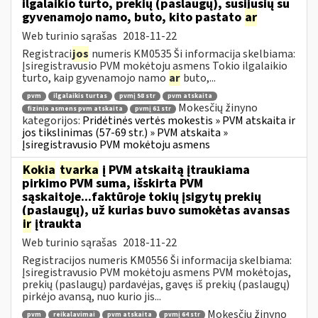
ilgalaikio turto, prekių (paslaugų), susijusių su
gyvenamojo namo, buto, kito pastato
ar
Web turinio sąrašas
2018-11-22
Registraci
jos
numeris KM0535 Ši informacija skelbiama:
Įsiregistravusio PVM mokėtoju asmens Tokio ilgalaikio
turto, kaip gyvenamojo namo
ar
buto,...
pvm
ilgalaikis turtas
pvmį 58 str
pvm atskaita
Mokesčių žinyno
fizinio asmens pvm atskaita
pvmį 61 str
kategorijos:
Pridėtinės vertės mokestis » PVM atskaita ir
jos tikslinimas (57-69 str.) » PVM atskaita »
Įsiregistravusio PVM mokėtoju asmens
Kokia
tvarka
į PVM atskaitą įtraukiama
pirkimo PVM suma, išskirta PVM
sąskaitoje...faktūroje tokių įsigytų prekių
(paslaugų), už kurias buvo sumokėtas avansas
ir
įtraukta
Web turinio sąrašas
2018-11-22
Registracijos numeris KM0556 Ši informacija skelbiama:
Įsiregistravusio PVM mokėtoju asmens PVM mokėtojas,
prekių (paslaugų) pardavėjas, gavęs iš prekių (paslaugų)
pirkėjo avansą, nuo kurio jis...
Mokesčių žinyno
pvm
reikalavimai
pvm atskaita
pvmį 64 str