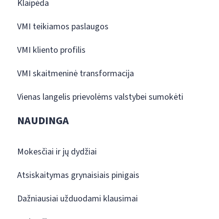
Klaipėda
VMI teikiamos paslaugos
VMI kliento profilis
VMI skaitmeninė transformacija
Vienas langelis prievolėms valstybei sumokėti
NAUDINGA
Mokesčiai ir jų dydžiai
Atsiskaitymas grynaisiais pinigais
Dažniausiai užduodami klausimai