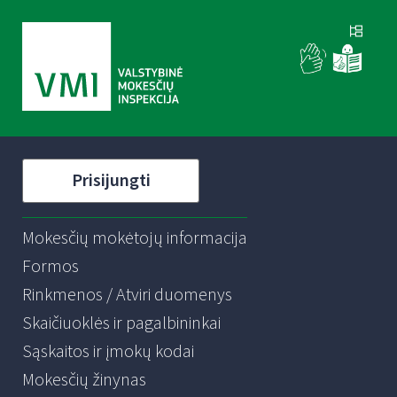
Prisijungti
Mokesčių mokėtojų informacija
Formos
Rinkmenos / Atviri duomenys
Skaičiuoklės ir pagalbininkai
Sąskaitos ir įmokų kodai
Mokesčių žinynas