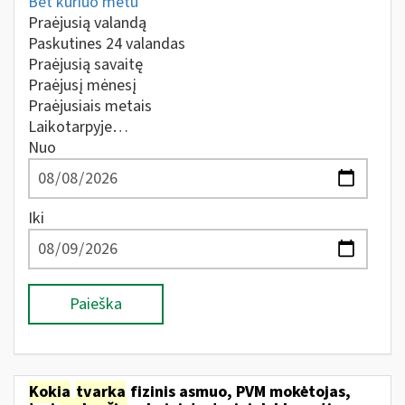
Bet kuriuo metu
Praėjusią valandą
Paskutines 24 valandas
Praėjusią savaitę
Praėjusį mėnesį
Praėjusiais metais
Laikotarpyje…
Nuo
Iki
Paieška
Kokia
tvarka
fizinis asmuo, PVM mokėtojas,