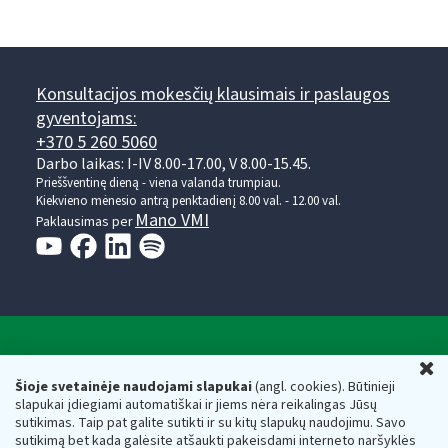
Konsultacijos mokesčių klausimais ir paslaugos
gyventojams:
+370 5 260 5060
Darbo laikas: I-IV 8.00-17.00, V 8.00-15.45.
Prieššventinę dieną - viena valanda trumpiau.
Kiekvieno mėnesio antrą penktadienį 8.00 val. - 12.00 val.
Mano VMI
Paklausimas per
Valstybinė mokesčių inspekcija prie Lietuvos
U
Respublikos finansų ministerijos
Šioje svetainėje naudojami slapukai
(angl. cookies). Būtinieji
slapukai įdiegiami automatiškai ir jiems nėra reikalingas Jūsų
Biudžetinė įstaiga. Juridinio asmens kodas — 188659752,
sutikimas. Taip pat galite sutikti ir su kitų slapukų naudojimu. Savo
adresas: Vasario 16-osios g. 14, 01107 Vilnius, Lietuva, el.paštas:
sutikimą bet kada galėsite atšaukti pakeisdami interneto naršyklės