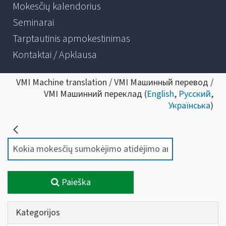
Mokesčių kalendorius
Seminarai
Tarptautinis apmokestinimas
Kontaktai / Apklausa
VMI Machine translation / VMI Машинный перевод /
VMI Машинний переклад (
English
,
Русский
,
Українська
)
Paieška
Kategorijos