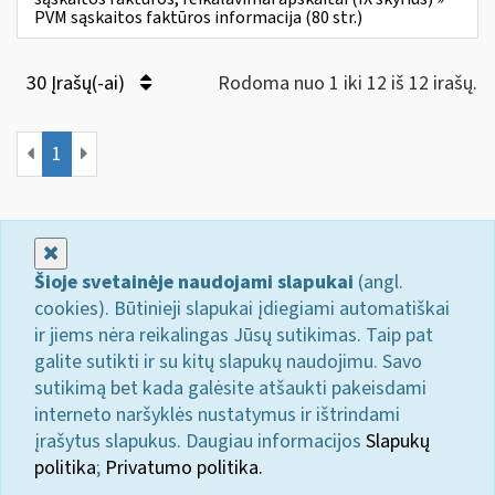
PVM sąskaitos faktūros informacija (80 str.)
30 Įrašų(-ai)
Rodoma nuo 1 iki 12 iš 12 irašų.
1
Uždaryti
Šioje svetainėje naudojami slapukai
(angl.
cookies). Būtinieji slapukai įdiegiami automatiškai
ir jiems nėra reikalingas Jūsų sutikimas. Taip pat
galite sutikti ir su kitų slapukų naudojimu. Savo
sutikimą bet kada galėsite atšaukti pakeisdami
interneto naršyklės nustatymus ir ištrindami
įrašytus slapukus. Daugiau informacijos
Slapukų
politika
;
Privatumo politika.