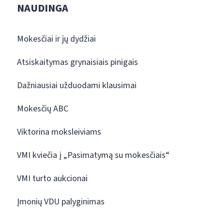
NAUDINGA
Mokesčiai ir jų dydžiai
Atsiskaitymas grynaisiais pinigais
Dažniausiai užduodami klausimai
Mokesčių ABC
Viktorina moksleiviams
VMI kviečia į „Pasimatymą su mokesčiais“
VMI turto aukcionai
Įmonių VDU palyginimas