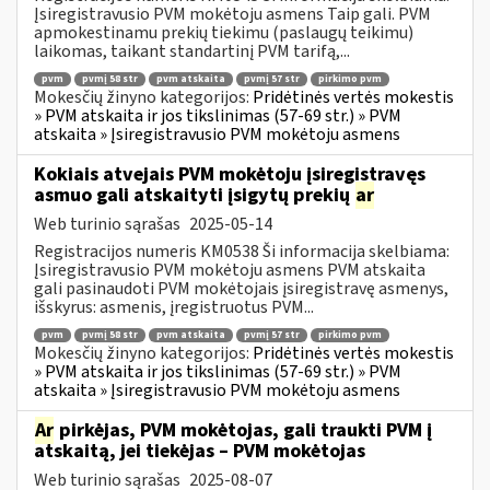
Įsiregistravusio PVM mokėtoju asmens Taip gali. PVM
apmokestinamu prekių tiekimu (paslaugų teikimu)
laikomas, taikant standartinį PVM tarifą,...
pvm
pvmį 58 str
pvm atskaita
pvmį 57 str
pirkimo pvm
Mokesčių žinyno kategorijos:
Pridėtinės vertės mokestis
» PVM atskaita ir jos tikslinimas (57-69 str.) » PVM
atskaita » Įsiregistravusio PVM mokėtoju asmens
Kokiais atvejais PVM mokėtoju įsiregistravęs
asmuo gali atskaityti įsigytų prekių
ar
Web turinio sąrašas
2025-05-14
Registracijos numeris KM0538 Ši informacija skelbiama:
Įsiregistravusio PVM mokėtoju asmens PVM atskaita
gali pasinaudoti PVM mokėtojais įsiregistravę asmenys,
išskyrus: asmenis, įregistruotus PVM...
pvm
pvmį 58 str
pvm atskaita
pvmį 57 str
pirkimo pvm
Mokesčių žinyno kategorijos:
Pridėtinės vertės mokestis
» PVM atskaita ir jos tikslinimas (57-69 str.) » PVM
atskaita » Įsiregistravusio PVM mokėtoju asmens
Ar
pirkėjas, PVM mokėtojas, gali traukti PVM į
atskaitą, jei tiekėjas – PVM mokėtojas
Web turinio sąrašas
2025-08-07