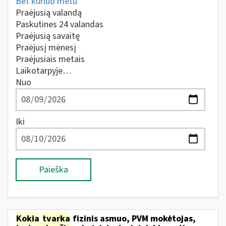
Bet kuriuo metu
Praėjusią valandą
Paskutines 24 valandas
Praėjusią savaitę
Praėjusį mėnesį
Praėjusiais metais
Laikotarpyje…
Nuo
Iki
Paieška
Kokia
tvarka
fizinis asmuo, PVM mokėtojas,