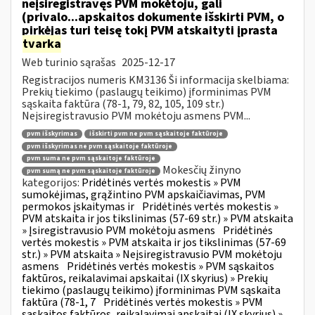
neįsiregistravęs PVM mokėtoju, gali
(privalo...apskaitos dokumente išskirti PVM, o
pirkėjas turi teisę tokį PVM atskaityti įprasta
tvarka
Web turinio sąrašas
2025-12-17
Registracijos numeris KM3136 Ši informacija skelbiama:
Prekių tiekimo (paslaugų teikimo) įforminimas PVM
sąskaita faktūra (78-1, 79, 82, 105, 109 str.)
Neįsiregistravusio PVM mokėtoju asmens PVM...
pvm išskyrimas
išskirti pvm ne pvm sąskaitoje faktūroje
pvm išskyrimas ne pvm sąskaitoje faktūroje
pvm suma ne pvm sąskaitoje faktūroje
Mokesčių žinyno
pvm sumą ne pvm sąskaitoje faktūroje
kategorijos:
Pridėtinės vertės mokestis » PVM
sumokėjimas, grąžintino PVM apskaičiavimas, PVM
permokos įskaitymas ir
Pridėtinės vertės mokestis »
PVM atskaita ir jos tikslinimas (57-69 str.) » PVM atskaita
» Įsiregistravusio PVM mokėtoju asmens
Pridėtinės
vertės mokestis » PVM atskaita ir jos tikslinimas (57-69
str.) » PVM atskaita » Neįsiregistravusio PVM mokėtoju
asmens
Pridėtinės vertės mokestis » PVM sąskaitos
faktūros, reikalavimai apskaitai (IX skyrius) » Prekių
tiekimo (paslaugų teikimo) įforminimas PVM sąskaita
faktūra (78-1, 7
Pridėtinės vertės mokestis » PVM
sąskaitos faktūros, reikalavimai apskaitai (IX skyrius) »