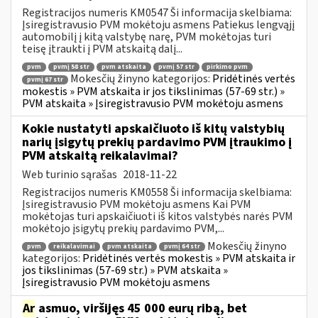
Registracijos numeris KM0547 Ši informacija skelbiama:
Įsiregistravusio PVM mokėtoju asmens Patiekus lengvąjį
automobilį į kitą valstybę narę, PVM mokėtojas turi
teisę įtraukti į PVM atskaitą dalį...
pvm
pvmį 58 str
pvm atskaita
pvmį 57 str
pirkimo pvm
Mokesčių žinyno kategorijos:
Pridėtinės vertės
pvmį 67 str
mokestis » PVM atskaita ir jos tikslinimas (57-69 str.) »
PVM atskaita » Įsiregistravusio PVM mokėtoju asmens
Kokie nustatyti apskaičiuoto iš kitų valstybių
narių įsigytų prekių pardavimo PVM įtraukimo į
PVM atskaitą reikalavimai?
Web turinio sąrašas
2018-11-22
Registracijos numeris KM0558 Ši informacija skelbiama:
Įsiregistravusio PVM mokėtoju asmens Kai PVM
mokėtojas turi apskaičiuoti iš kitos valstybės narės PVM
mokėtojo įsigytų prekių pardavimo PVM,...
Mokesčių žinyno
pvm
reikalavimai
pvm atskaita
pvmį 64 str
kategorijos:
Pridėtinės vertės mokestis » PVM atskaita ir
jos tikslinimas (57-69 str.) » PVM atskaita »
Įsiregistravusio PVM mokėtoju asmens
Ar
asmuo, viršijęs 45 000 eurų ribą, bet