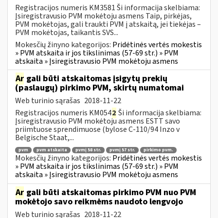
Registracijos numeris KM3581 Ši informacija skelbiama:
Įsiregistravusio PVM mokėtoju asmens Taip, pirkėjas,
PVM mokėtojas, gali traukti PVM į atskaitą, jei tiekėjas –
PVM mokėtojas, taikantis SVS...
Mokesčių žinyno kategorijos:
Pridėtinės vertės mokestis
» PVM atskaita ir jos tikslinimas (57-69 str.) » PVM
atskaita » Įsiregistravusio PVM mokėtoju asmens
Ar
gali būti atskaitomas įsigytų prekių
(paslaugų) pirkimo PVM, skirtų numatomai
Web turinio sąrašas
2018-11-22
Registracijos numeris KM054
2
Ši informacija skelbiama:
Įsiregistravusio PVM mokėtoju asmens ESTT savo
priimtuose sprendimuose (bylose C-110/94 Inzo v
Belgische Staat,...
pvm
pvm atskaita
pvmį 58 str.
pvmį 57 str.
pirkimo pvm.
Mokesčių žinyno kategorijos:
Pridėtinės vertės mokestis
» PVM atskaita ir jos tikslinimas (57-69 str.) » PVM
atskaita » Įsiregistravusio PVM mokėtoju asmens
Ar
gali būti atskaitomas pirkimo PVM nuo PVM
mokėtojo savo reikmėms naudoto lengvojo
Web turinio sąrašas
2018-11-22