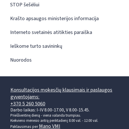
STOP šešėliui
Krašto apsaugos ministerijos informacija
Interneto svetainės atitikties paraiška
Ieškome turto savininkų
Nuorodos
Konsultacijos mokesčių klausimais ir paslaugos
gyventojams:
+370 5 260 5060
Darbo laikas: I-IV 8.00-17.00, V 8.00-15.45.
Prieššventinę dieną - viena valanda trumpiau.
Kiekvieno mėnesio antrą penktadienį 8.00 val. - 12.00 val.
Mano VMI
Paklausimas per