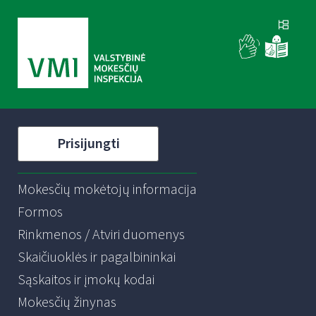
Prisijungti
Mokesčių mokėtojų informacija
Formos
Rinkmenos / Atviri duomenys
Skaičiuoklės ir pagalbininkai
Sąskaitos ir įmokų kodai
Mokesčių žinynas