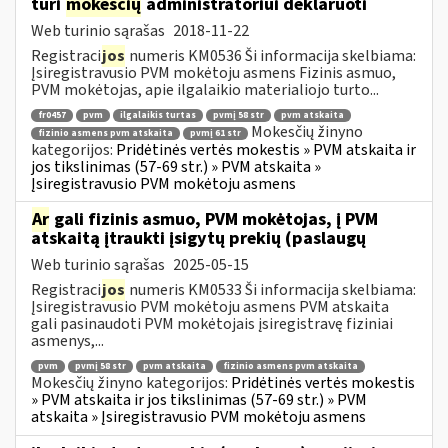
turi
mokesčių
administratoriui deklaruoti
Web turinio sąrašas
2018-11-22
Registraci
jos
numeris KM0536 Ši informacija skelbiama:
Įsiregistravusio PVM mokėtoju asmens Fizinis asmuo,
PVM mokėtojas, apie ilgalaikio materialiojo turto...
fr0457
pvm
ilgalaikis turtas
pvmį 58 str
pvm atskaita
Mokesčių žinyno
fizinio asmens pvm atskaita
pvmį 61 str
kategorijos:
Pridėtinės vertės mokestis » PVM atskaita ir
jos tikslinimas (57-69 str.) » PVM atskaita »
Įsiregistravusio PVM mokėtoju asmens
Ar
gali fizinis asmuo, PVM mokėtojas, į PVM
atskaitą įtraukti įsigytų prekių (paslaugų
Web turinio sąrašas
2025-05-15
Registraci
jos
numeris KM0533 Ši informacija skelbiama:
Įsiregistravusio PVM mokėtoju asmens PVM atskaita
gali pasinaudoti PVM mokėtojais įsiregistravę fiziniai
asmenys,...
pvm
pvmį 58 str
pvm atskaita
fizinio asmens pvm atskaita
Mokesčių žinyno kategorijos:
Pridėtinės vertės mokestis
» PVM atskaita ir jos tikslinimas (57-69 str.) » PVM
atskaita » Įsiregistravusio PVM mokėtoju asmens