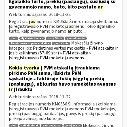
ilgalaikio turto, prekių (paslaugų), susijusių su
gyvenamojo namo, buto, kito pastato
ar
Web turinio sąrašas
2018-11-22
Registraci
jos
numeris KM0535 Ši informacija skelbiama:
Įsiregistravusio PVM mokėtoju asmens Tokio ilgalaikio
turto, kaip gyvenamojo namo
ar
buto,...
pvm
ilgalaikis turtas
pvmį 58 str
pvm atskaita
Mokesčių žinyno
fizinio asmens pvm atskaita
pvmį 61 str
kategorijos:
Pridėtinės vertės mokestis » PVM atskaita ir
jos tikslinimas (57-69 str.) » PVM atskaita »
Įsiregistravusio PVM mokėtoju asmens
Kokia
tvarka
į PVM atskaitą įtraukiama
pirkimo PVM suma, išskirta PVM
sąskaitoje...faktūroje tokių įsigytų prekių
(paslaugų), už kurias buvo sumokėtas avansas
ir
įtraukta
Web turinio sąrašas
2018-11-22
Registracijos numeris KM0556 Ši informacija skelbiama:
Įsiregistravusio PVM mokėtoju asmens PVM mokėtojas,
prekių (paslaugų) pardavėjas, gavęs iš prekių (paslaugų)
pirkėjo avansą, nuo kurio jis...
Mokesčių žinyno
pvm
reikalavimai
pvm atskaita
pvmį 64 str