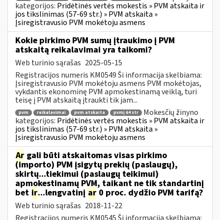
kategorijos:
Pridėtinės vertės mokestis » PVM atskaita ir
jos tikslinimas (57-69 str.) » PVM atskaita »
Įsiregistravusio PVM mokėtoju asmens
Kokie pirkimo PVM sumų įtraukimo į PVM
atskaitą reikalavimai yra taikomi?
Web turinio sąrašas
2025-05-15
Registracijos numeris KM0549 Ši informacija skelbiama:
Įsiregistravusio PVM mokėtoju asmens PVM mokėtojas,
vykdantis ekonominę PVM apmokestinamą veiklą, turi
teisę į PVM atskaitą įtraukti tik jam...
Mokesčių žinyno
pvm
reikalavimai
pvm atskaita
pvmį 64 str
kategorijos:
Pridėtinės vertės mokestis » PVM atskaita ir
jos tikslinimas (57-69 str.) » PVM atskaita »
Įsiregistravusio PVM mokėtoju asmens
Ar
gali būti atskaitomas visas pirkimo
(importo) PVM įsigytų prekių (paslaugų),
skirtų...tiekimui (paslaugų teikimui)
apmokestinamų PVM, taikant ne tik standartinį
bet
ir
...lengvatinį
ar
0 proc. dydžio PVM tarifą?
Web turinio sąrašas
2018-11-22
Registracijos numeris KM0545 Ši informacija skelbiama: