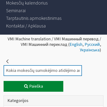
Mokesčių kalendorius
Seminarai
Tarptautinis apmokestinimas
Kontaktai / Apklausa
VMI Machine translation / VMI Машинный перевод /
VMI Машинний переклад (
English
,
Русский
,
Українська
)
Paieška
Kategorijos