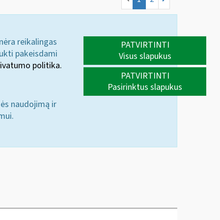
 nėra reikalingas
PATVIRTINTI
aukti pakeisdami
Visus slapukus
ivatumo politika.
PATVIRTINTI
Pasirinktus slapukus
nės naudojimą ir
mui.