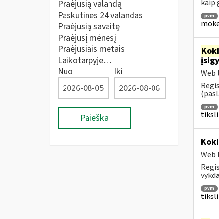
kaip
Praėjusią valandą
Paskutines 24 valandas
pvm
mokes
Praėjusią savaitę
Praėjusį mėnesį
Praėjusiais metais
Kok
Laikotarpyje…
įsig
Nuo
Iki
Web t
Regis
(pasl
pvm
tiksl
Paieška
Koki
Web t
Regis
vykda
pvm
tiksl