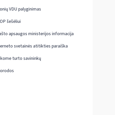
onių VDU palyginimas
OP šešėliui
ašto apsaugos ministerijos informacija
terneto svetainės atitikties paraiška
škome turto savininkų
orodos