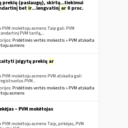
 prekių (paslaugų), skirtų...tiekimui
ndartinį bet
ir
...lengvatinį
ar
0 proc.
sio PVM mokėtoju asmens Taip gali. PVM
ndartinį PVM tarifą,...
rijos:
Pridėtinės vertės mokestis » PVM atskaita
kėtoju asmens
aityti įsigytų prekių
ar
sio PVM mokėtoju asmens PVM atskaita gali
registruotus PVM...
rijos:
Pridėtinės vertės mokestis » PVM atskaita
kėtoju asmens
tiekėjas – PVM mokėtojas
io PVM mokėtoju asmens Taip, pirkėjas, PVM