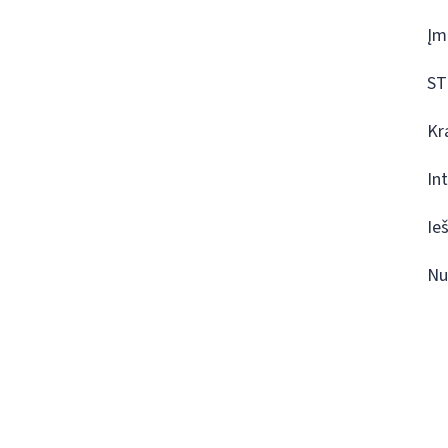
Įm
ST
Kr
In
Ie
Nu