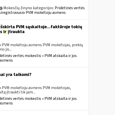
Mokesčių žinyno kategorijos:
Pridėtinės vertės
r
» Įsiregistravusio PVM mokėtoju asmens
šskirta PVM sąskaitoje...faktūroje tokių
as
ir
įtraukta
usio PVM mokėtoju asmens PVM mokėtojas, prekių
 jis...
dėtinės vertės mokestis » PVM atskaita ir jos
u asmens
ai yra taikomi?
usio PVM mokėtoju asmens PVM mokėtojas,
 įtraukti tik jam...
dėtinės vertės mokestis » PVM atskaita ir jos
u asmens