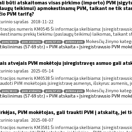
li būti atskaitomas visas pirkimo (importo) PVM įsigytų
laugų teikimui) apmokestinamų PVM, taikant ne tik sta
io PVM tarifą?
urinio sąrašas
2018-11-22
tracijos numeris KM0545 Ši informacija skelbiama: Įsiregistravu
estinamu prekių tiekimu (paslaugų teikimu) laikomas, taikant sta
Mokesčių žinyno katego
pvmį 58 str
pvm atskaita
pvmį 57 str
pirkimo pvm
s tikslinimas (57-69 str.) » PVM atskaita » Įsiregistravusio PVM mo
ais atvejais PVM mokėtoju įsiregistravęs asmuo gali atsk
urinio sąrašas
2025-05-14
tracijos numeris KM0538 Ši informacija skelbiama: Įsiregistravu
audoti PVM mokėtojais įsiregistravę asmenys, išskyrus: asmenis, į
Mokesčių žinyno katego
pvmį 58 str
pvm atskaita
pvmį 57 str
pirkimo pvm
s tikslinimas (57-69 str.) » PVM atskaita » Įsiregistravusio PVM mo
rkėjas, PVM mokėtojas, gali traukti PVM į atskaitą, jei 
urinio sąrašas
2025-08-07
tracijos numeris KM3581 Ši informacija skelbiama: Įsiregistravus