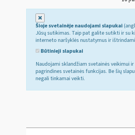
Uždaryti
Šioje svetainėje naudojami slapukai
(angl
Jūsų sutikimas. Taip pat galite sutikti ir s
interneto naršyklės nustatymus ir ištrindam
Būtinieji slapukai
Naudojami sklandžiam svetainės veikimui ir 
pagrindines svetainės funkcijas. Be šių slap
negali tinkamai veikti.