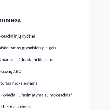
AUDINGA
kesčiai ir jų dydžiai
siskaitymas grynaisiais pinigais
žniausiai užduodami klausimai
kesčių ABC
ktorina moksleiviams
I kviečia į „Pasimatymą su mokesčiais“
I turto aukcionai