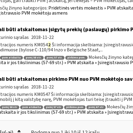
ojas, gali traukti PVM į atskaitą, jei tiekėjas – PVM mokėtojas, taik
čių žinyno kategorijos:
Pridėtinės vertės mokestis » PVM atskaita i
gistravusio PVM mokėtoju asmens
li būti atskaitomas įsigytų prekių (paslaugų) pirkimo
urinio sąrašas
2018-11-22
tracijos numeris KM054
2
Ši informacija skelbiama: Įsiregistrav
dimuose (bylose C-110/94 Inzo v Belgische Staat,...
Mokesčių žinyno kateg
pvm atskaita
pvmį 58 str.
pvmį 57 str.
pirkimo pvm.
ita ir jos tikslinimas (57-69 str.) » PVM atskaita » Įsiregistravus
li būti atskaitomas pirkimo PVM nuo PVM mokėtojo sa
urinio sąrašas
2018-11-22
tracijos numeris KM0547 Ši informacija skelbiama: Įsiregistravu
obilį į kitą valstybę narę, PVM mokėtojas turi teisę įtraukti į PVM a
Mokesčių žin
pvmį 58 str
pvm atskaita
pvmį 57 str
pirkimo pvm
pvmį 67 str
tskaita ir jos tikslinimas (57-69 str.) » PVM atskaita » Įsiregist
šų(-ai)
Rodoma nuo 1 iki 10 iš 12 irašų.