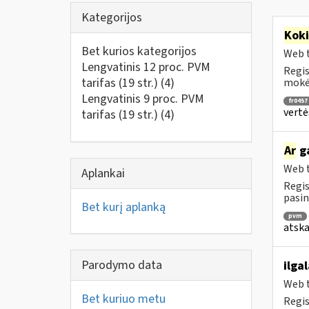
Kategorijos
Kok
Bet kurios kategorijos
Web t
Lengvatinis 12 proc. PVM
Regis
tarifas (19 str.)
(4)
mokėt
Lengvatinis 9 proc. PVM
fr0457
vertė
tarifas (19 str.)
(4)
Ar
ga
Web t
Aplankai
Regis
pasin
Bet kurį aplanką
pvm
atska
Parodymo data
ilga
Web t
Bet kuriuo metu
Regis