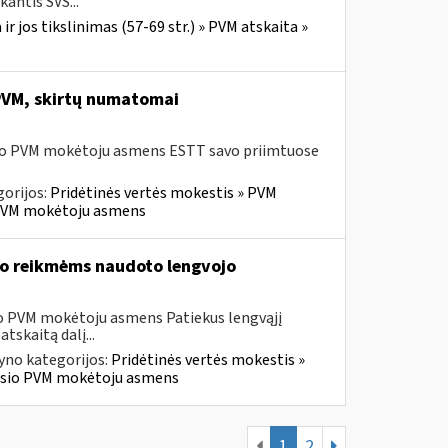
antis SVS...
r jos tikslinimas (57-69 str.) » PVM atskaita »
 PVM, skirtų numatomai
usio PVM mokėtoju asmens ESTT savo priimtuose
orijos:
Pridėtinės vertės mokestis » PVM
io PVM mokėtoju asmens
vo reikmėms naudoto lengvojo
sio PVM mokėtoju asmens Patiekus lengvąjį
tskaitą dalį...
yno kategorijos:
Pridėtinės vertės mokestis »
ravusio PVM mokėtoju asmens
1
2