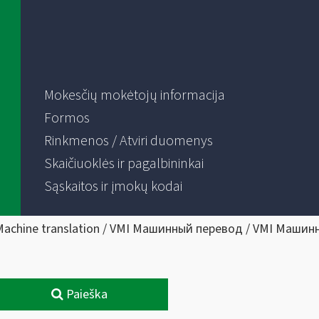
Mokesčių mokėtojų informacija
Formos
Rinkmenos / Atviri duomenys
Skaičiuoklės ir pagalbininkai
Sąskaitos ir įmokų kodai
Machine translation / VMI Машинный перевод / VMI Машин
Paieška