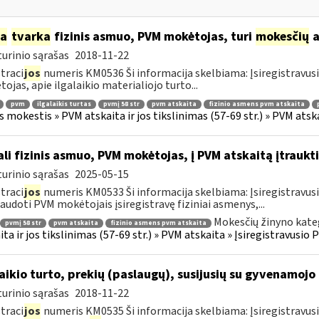
ia
tvarka
fizinis asmuo, PVM mokėtojas, turi
mokesčių
a
urinio sąrašas
2018-11-22
traci
jos
numeris KM0536 Ši informacija skelbiama: Įsiregistravu
ojas, apie ilgalaikio materialiojo turto...
pvm
ilgalaikis turtas
pvmį 58 str
pvm atskaita
fizinio asmens pvm atskaita
s mokestis » PVM atskaita ir jos tikslinimas (57-69 str.) » PVM at
li fizinis asmuo, PVM mokėtojas, į PVM atskaitą įtraukti
urinio sąrašas
2025-05-15
traci
jos
numeris KM0533 Ši informacija skelbiama: Įsiregistravu
audoti PVM mokėtojais įsiregistravę fiziniai asmenys,...
Mokesčių žinyno kate
pvmį 58 str
pvm atskaita
fizinio asmens pvm atskaita
ita ir jos tikslinimas (57-69 str.) » PVM atskaita » Įsiregistravus
laikio turto, prekių (paslaugų), susijusių su gyvenamoj
urinio sąrašas
2018-11-22
traci
jos
numeris KM0535 Ši informacija skelbiama: Įsiregistravus