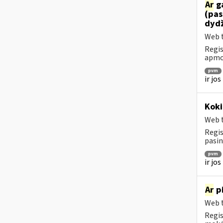
Ar
ga
(pas
dydž
Web t
Regis
apmok
pvm
ir jo
Koki
Web t
Regis
pasin
pvm
ir jo
Ar
pi
Web t
Regis