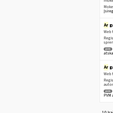
mokėt
Mokes
Įsire
Ar
ga
Web t
Regis
spren
pvm
atska
Ar
ga
Web t
Regis
autom
pvm
PVM a
10 Įra