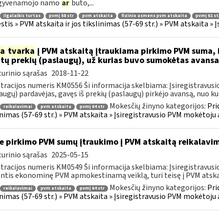
 gyvenamojo namo
ar
buto,...
ilgalaikis turtas
pvmį 58 str
pvm atskaita
fizinio asmens pvm atskaita
pvmį 61 st
tis » PVM atskaita ir jos tikslinimas (57-69 str.) » PVM atskaita 
ia
tvarka
į PVM atskaitą įtraukiama pirkimo PVM suma, i
ytų prekių (paslaugų), už kurias buvo sumokėtas avans
urinio sąrašas
2018-11-22
tracijos numeris KM0556 Ši informacija skelbiama: Įsiregistrav
augų) pardavėjas, gavęs iš prekių (paslaugų) pirkėjo avansą, nuo kurio
Mokesčių žinyno kategorijos:
Pri
reikalavimai
pvm atskaita
pvmį 64 str
inimas (57-69 str.) » PVM atskaita » Įsiregistravusio PVM mokėtoj
e pirkimo PVM sumų įtraukimo į PVM atskaitą reikalavim
urinio sąrašas
2025-05-15
tracijos numeris KM0549 Ši informacija skelbiama: Įsiregistrav
ntis ekonominę PVM apmokestinamą veiklą, turi teisę į PVM atskaitą
Mokesčių žinyno kategorijos:
Pri
reikalavimai
pvm atskaita
pvmį 64 str
inimas (57-69 str.) » PVM atskaita » Įsiregistravusio PVM mokėtoj