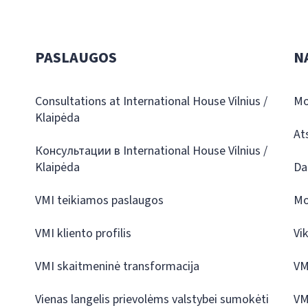
PASLAUGOS
N
Consultations at International House Vilnius /
Mo
Klaipėda
At
Консультации в International House Vilnius /
Klaipėda
Da
VMI teikiamos paslaugos
Mo
VMI kliento profilis
Vi
VMI skaitmeninė transformacija
VM
Vienas langelis prievolėms valstybei sumokėti
VM