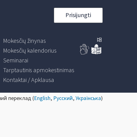
Prisijungti
Mokesčių žinynas
Mokesčių kalendorius
Seminarai
Tarptautinis apmokestinimas
Kontaktai / Apklausa
ний переклад (
English
,
Русский
,
Українська
)