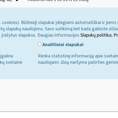
. cookies). Būtinieji slapukai įdiegiami automatiškai ir jiems
u kitų slapukų naudojimu. Savo sutikimą bet kada galėsite atš
i įrašytus slapukus. Daugiau informacijos
Slapukų politika
;
Pr
Analitiniai slapukai
įgalina
Renka statistinę informaciją apie svetai
ukų svetainė
naudojami Jūsų naršymo patirties gerini