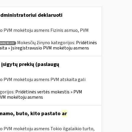
dministratoriui deklaruoti
sio PVM mokėtoju asmens Fizinis asmuo, PVM
Mokesčių žinyno kategorijos:
Pridėtinės
pvmį 61 str
skaita » Įsiregistravusio PVM mokėtoju asmens
 įsigytų prekių (paslaugų
sio PVM mokėtoju asmens PVM atskaita gali
gorijos:
Pridėtinės vertės mokestis » PVM
io PVM mokėtoju asmens
o namo, buto, kito pastato
ar
io PVM mokėtoju asmens Tokio ilgalaikio turto,