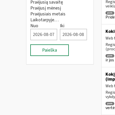
Praėjusią savaitę
Regis
veikl
Praėjusį mėnesį
Praėjusiais metais
pvm
Pridė
Laikotarpyje…
Nuo
Iki
Koki
Web t
Regis
(proc
Paieška
pvm
ir jo
Kokį
(imp
Web t
Regis
vykdy
pvm
vertė