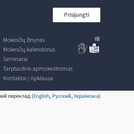
Prisijungti
Mokesčių žinynas
Mokesčių kalendorius
Seminarai
Tarptautinis apmokestinimas
Kontaktai / Apklausa
ний переклад (
English
,
Русский
,
Українська
)