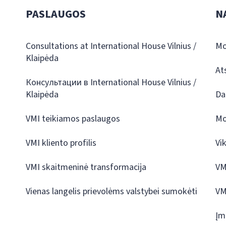
PASLAUGOS
N
Consultations at International House Vilnius /
Mo
Klaipėda
At
Консультации в International House Vilnius /
Klaipėda
Da
VMI teikiamos paslaugos
Mo
VMI kliento profilis
Vi
VMI skaitmeninė transformacija
VM
Vienas langelis prievolėms valstybei sumokėti
VM
Įm