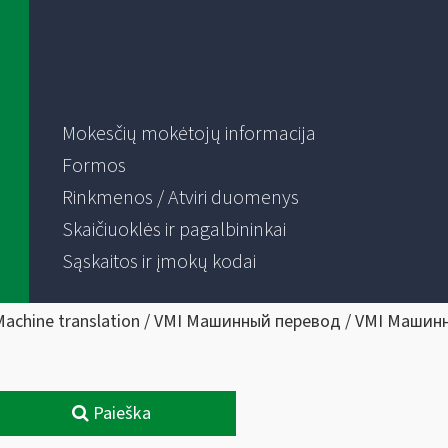
Mokesčių mokėtojų informacija
Formos
Rinkmenos / Atviri duomenys
Skaičiuoklės ir pagalbininkai
Sąskaitos ir įmokų kodai
Machine translation / VMI Машинный перевод / VMI Машин
Paieška