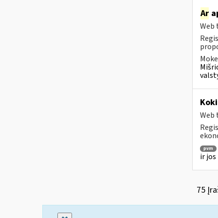
Ar
ap
Web t
Regis
propo
Mokes
Mišri
valst
Koki
Web t
Regis
ekono
pvm
ir jo
75 Įra