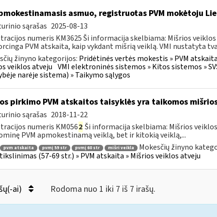
mokestinamasis asmuo, registruotas PVM mokėtoju Li
urinio sąrašas
2025-08-13
tracijos numeris KM3625 Ši informacija skelbiama: Mišrios veiklos
rcinga PVM atskaita, kaip vykdant mišrią veiklą. VMI nustatyta tv
čių žinyno kategorijos:
Pridėtinės vertės mokestis » PVM atskaita i
os veiklos atveju
VMI elektroninės sistemos » Kitos sistemos » S
ybėje narėje sistema) » Taikymo sąlygos
os pirkimo PVM atskaitos taisyklės yra taikomos mišrios
urinio sąrašas
2018-11-22
tracijos numeris KM056
2
Ši informacija skelbiama: Mišrios veiklo
minę PVM apmokestinamą veiklą, bet ir kitokią veiklą,...
Mokesčių žinyno katego
pvm atskaita
pvmį 59 str
pvmį 60 str
mišri veikla
s tikslinimas (57-69 str.) » PVM atskaita » Mišrios veiklos atveju
šų(-ai)
Rodoma nuo 1 iki 7 iš 7 irašų.