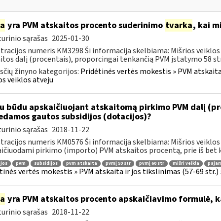
ia
yra PVM atskaitos procento suderinimo
tvarka
, kai m
urinio sąrašas
2025-01-30
tracijos numeris KM3298 Ši informacija skelbiama: Mišrios veiklo
itos dalį (procentais), proporcingai tenkančią PVM įstatymo 58 str. 
čių žinyno kategorijos:
Pridėtinės vertės mokestis » PVM atskaita i
os veiklos atveju
u būdu apskaičiuojant atskaitomą pirkimo PVM dalį (pro
edamos gautos subsidijos (dotacijos)?
urinio sąrašas
2018-11-22
tracijos numeris KM0576 Ši informacija skelbiama: Mišrios veiklos
ičiuodami pirkimo (importo) PVM atskaitos procentą, prie iš bet k
jos
pvm
subsidijos
pvm atskaita
pvmį 59 str
pvmį 60 str
mišri veikla
pajam
tinės vertės mokestis » PVM atskaita ir jos tikslinimas (57-69 str.) 
ia
yra PVM atskaitos procento apskaičiavimo formulė, kai
urinio sąrašas
2018-11-22