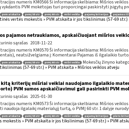
tracijos numeris KM0566 Ši informacija skelbiama: Mišrios veiklos a
ą vykdantis PVM mokėtojas turi proporcingai paskirstyti įsigytų pre
pvm atskaita
pvmį 59 str
pvmį 60 str
mišri veikla
pajamų kriterijus
pajamos iš 
tinės vertės mokestis » PVM atskaita ir jos tikslinimas (57-69 str.) 
os pajamos netraukiamos, apskaičiuojant mišrios veiklos
urinio sąrašas
2018-11-22
tracijos numeris KM0570 Ši informacija skelbiama: Mišrios veiklos
entais), neatsižvelgiama į: Komentarai Pajamas iš ilgalaikio turto
Mokesčių žinyno katego
pvm atskaita
pvmį 59 str
pvmį 60 str
mišri veikla
s tikslinimas (57-69 str.) » PVM atskaita » Mišrios veiklos atveju
 kitą kriterijų mišriai veiklai naudojamo ilgalaikio mat
orto) PVM sumos apskaičiavimui gali pasirinkti PVM mo
urinio sąrašas
2025-01-30
tracijos numeris KM0573 Ši informacija skelbiama: Mišrios veiklos 
ti naudoja ilgalaikį materialųjį turtą, o PVMĮ 60 str. 1 dalyje nurodyt
pvm atskaita
pvmį 59 str
pvmį 60 str
mišri veikla
pajamų kriterijus
ploto kriter
s mokestis » PVM atskaita ir jos tikslinimas (57-69 str.) » PVM atska