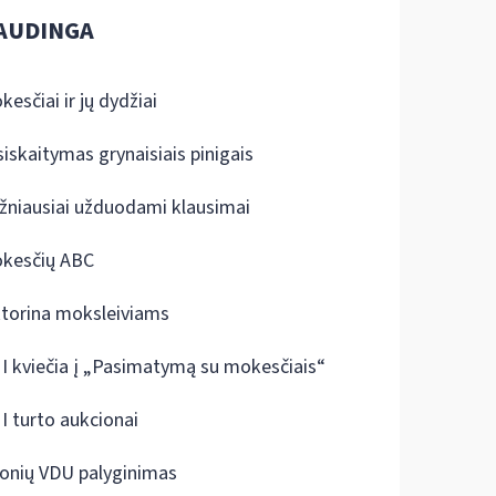
AUDINGA
kesčiai ir jų dydžiai
siskaitymas grynaisiais pinigais
žniausiai užduodami klausimai
kesčių ABC
ktorina moksleiviams
I kviečia į „Pasimatymą su mokesčiais“
I turto aukcionai
onių VDU palyginimas