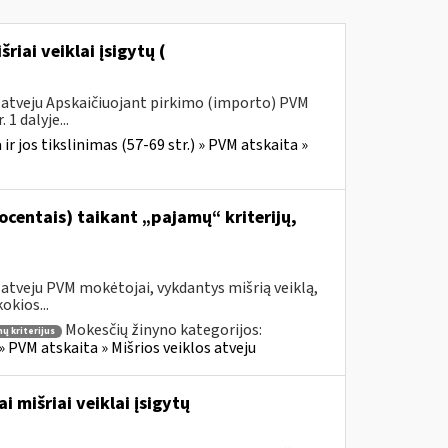
išriai veiklai įsigytų (
s atveju Apskaičiuojant pirkimo (importo) PVM
1 dalyje...
r jos tikslinimas (57-69 str.) » PVM atskaita »
centais) taikant „pajamų“ kriterijų,
 atveju PVM mokėtojai, vykdantys mišrią veiklą,
okios...
Mokesčių žinyno kategorijos:
ų kriterijus
» PVM atskaita » Mišrios veiklos atveju
 mišriai veiklai įsigytų