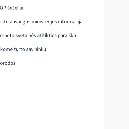
OP šešėliui
ašto apsaugos ministerijos informacija
terneto svetainės atitikties paraiška
škome turto savininkų
orodos