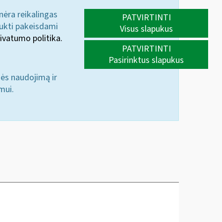
 nėra reikalingas
PATVIRTINTI
aukti pakeisdami
Visus slapukus
ivatumo politika.
PATVIRTINTI
Pasirinktus slapukus
nės naudojimą ir
mui.