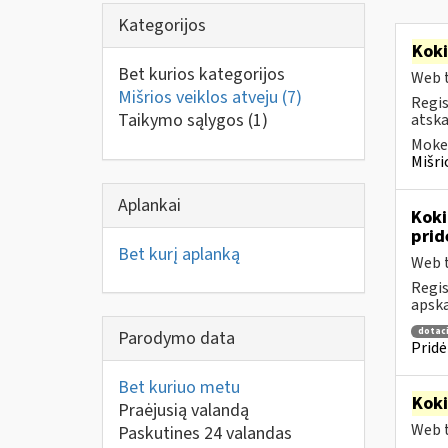
Kategorijos
Kok
Bet kurios kategorijos
Web t
Mišrios veiklos atveju
(7)
Regis
Taikymo sąlygos
(1)
atska
Mokes
Mišri
Aplankai
Koki
prid
Bet kurį aplanką
Web t
Regis
apska
dotaci
Parodymo data
Pridė
Bet kuriuo metu
Kok
Praėjusią valandą
Web t
Paskutines 24 valandas