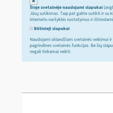
Uždaryti
Šioje svetainėje naudojami slapukai
(angl
Jūsų sutikimas. Taip pat galite sutikti ir s
interneto naršyklės nustatymus ir ištrindam
Būtinieji slapukai
Naudojami sklandžiam svetainės veikimui ir 
pagrindines svetainės funkcijas. Be šių slap
negali tinkamai veikti.