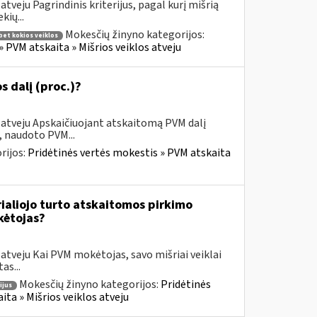
tveju Pagrindinis kriterijus, pagal kurį mišrią
kių...
Mokesčių žinyno kategorijos:
bet kokios veiklos
» PVM atskaita » Mišrios veiklos atveju
 dalį (proc.)?
 atveju Apskaičiuojant atskaitomą PVM dalį
, naudoto PVM...
rijos:
Pridėtinės vertės mokestis » PVM atskaita
erialiojo turto atskaitomos pirkimo
kėtojas?
atveju Kai PVM mokėtojas, savo mišriai veiklai
as...
Mokesčių žinyno kategorijos:
Pridėtinės
ijus
ita » Mišrios veiklos atveju