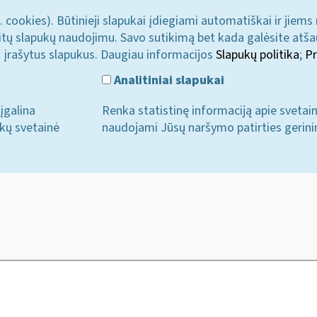
. cookies). Būtinieji slapukai įdiegiami automatiškai ir jiems
u kitų slapukų naudojimu. Savo sutikimą bet kada galėsite atš
i įrašytus slapukus. Daugiau informacijos
Slapukų politika
;
Pr
Analitiniai slapukai
įgalina
Renka statistinę informaciją apie svetai
ukų svetainė
naudojami Jūsų naršymo patirties gerini