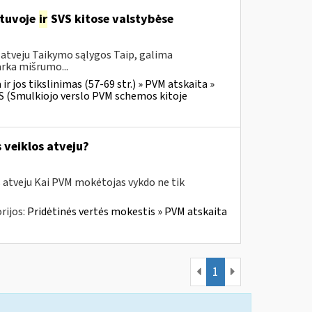
etuvoje
ir
SVS kitose valstybėse
 atveju Taikymo sąlygos Taip, galima
arka mišrumo...
r jos tikslinimas (57-69 str.) » PVM atskaita »
VS (Smulkiojo verslo PVM schemos kitoje
 veiklos atveju?
s atveju Kai PVM mokėtojas vykdo ne tik
rijos:
Pridėtinės vertės mokestis » PVM atskaita
1