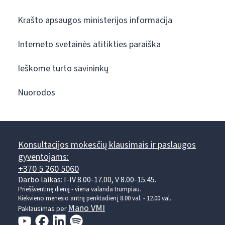
Krašto apsaugos ministerijos informacija
Interneto svetainės atitikties paraiška
Ieškome turto savininkų
Nuorodos
Konsultacijos mokesčių klausimais ir paslaugos
gyventojams:
+370 5 260 5060
Darbo laikas: I-IV 8.00-17.00, V 8.00-15.45.
Prieššventinę dieną - viena valanda trumpiau.
Kiekvieno mėnesio antrą penktadienį 8.00 val. - 12.00 val.
Mano VMI
Paklausimas per