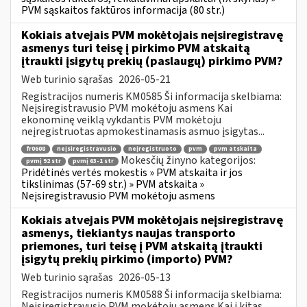
PVM sąskaitos faktūros informacija (80 str.)
Kokiais atvejais PVM mokėtojais neįsiregistravę
asmenys turi teisę į pirkimo PVM atskaitą
įtraukti įsigytų prekių (paslaugų) pirkimo PVM?
Web turinio sąrašas
2026-05-21
Registracijos numeris KM0585 Ši informacija skelbiama:
Neįsiregistravusio PVM mokėtoju asmens Kai
ekonominę veiklą vykdantis PVM mokėtoju
neįregistruotas apmokestinamasis asmuo įsigytas...
fr0608
neįsiregistravusio
neįregistruoto
pvm
pvm atskaita
Mokesčių žinyno kategorijos:
pvmį 92 str
pvmį 63-1 str
Pridėtinės vertės mokestis » PVM atskaita ir jos
tikslinimas (57-69 str.) » PVM atskaita »
Neįsiregistravusio PVM mokėtoju asmens
Kokiais atvejais PVM mokėtojais neįsiregistravę
asmenys, tiekiantys naujas transporto
priemones, turi teisę į PVM atskaitą įtraukti
įsigytų prekių pirkimo (importo) PVM?
Web turinio sąrašas
2026-05-13
Registracijos numeris KM0588 Ši informacija skelbiama:
Neįsiregistravusio PVM mokėtoju asmens Kai į kitas