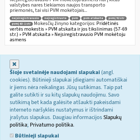
valstybes nares tiekiamos naujos transporto
priemonės, tai visi PVM mokėtojais...
neįsiregistravusio
neįregistruoto
pvm
pvm atskaita
pvmį 92 str
Mokesčių žinyno kategorijos:
Pridėtinės
pvmį 63-1 str
vertės mokestis » PVM atskaita ir jos tikslinimas (57-69
str.) » PVM atskaita » Neįsiregistravusio PVM mokėtoju
asmens
Uždaryti
Šioje svetainėje naudojami slapukai
(angl.
cookies). Būtinieji slapukai įdiegiami automatiškai
ir jiems nėra reikalingas Jūsų sutikimas. Taip pat
galite sutikti ir su kitų slapukų naudojimu. Savo
sutikimą bet kada galėsite atšaukti pakeisdami
interneto naršyklės nustatymus ir ištrindami
įrašytus slapukus. Daugiau informacijos
Slapukų
politika
;
Privatumo politika.
Būtinieji slapukai