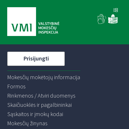
Prisijungti
Mokesčių mokėtojų informacija
Formos
Rinkmenos / Atviri duomenys
Skaičiuoklės ir pagalbininkai
Sąskaitos ir įmokų kodai
Mokesčių žinynas