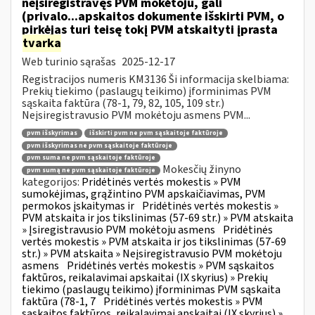
neįsiregistravęs PVM mokėtoju, gali
(privalo...apskaitos dokumente išskirti PVM, o
pirkėjas turi teisę tokį PVM atskaityti įprasta
tvarka
Web turinio sąrašas
2025-12-17
Registracijos numeris KM3136 Ši informacija skelbiama:
Prekių tiekimo (paslaugų teikimo) įforminimas PVM
sąskaita faktūra (78-1, 79, 82, 105, 109 str.)
Neįsiregistravusio PVM mokėtoju asmens PVM...
pvm išskyrimas
išskirti pvm ne pvm sąskaitoje faktūroje
pvm išskyrimas ne pvm sąskaitoje faktūroje
pvm suma ne pvm sąskaitoje faktūroje
Mokesčių žinyno
pvm sumą ne pvm sąskaitoje faktūroje
kategorijos:
Pridėtinės vertės mokestis » PVM
sumokėjimas, grąžintino PVM apskaičiavimas, PVM
permokos įskaitymas ir
Pridėtinės vertės mokestis »
PVM atskaita ir jos tikslinimas (57-69 str.) » PVM atskaita
» Įsiregistravusio PVM mokėtoju asmens
Pridėtinės
vertės mokestis » PVM atskaita ir jos tikslinimas (57-69
str.) » PVM atskaita » Neįsiregistravusio PVM mokėtoju
asmens
Pridėtinės vertės mokestis » PVM sąskaitos
faktūros, reikalavimai apskaitai (IX skyrius) » Prekių
tiekimo (paslaugų teikimo) įforminimas PVM sąskaita
faktūra (78-1, 7
Pridėtinės vertės mokestis » PVM
sąskaitos faktūros, reikalavimai apskaitai (IX skyrius) »