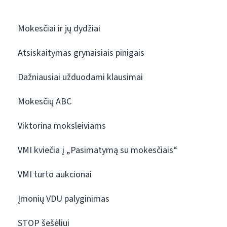
Mokesčiai ir jų dydžiai
Atsiskaitymas grynaisiais pinigais
Dažniausiai užduodami klausimai
Mokesčių ABC
Viktorina moksleiviams
VMI kviečia į „Pasimatymą su mokesčiais“
VMI turto aukcionai
Įmonių VDU palyginimas
STOP šešėliui