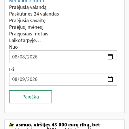
Bet kuriuo metu
Praėjusią valandą
Paskutines 24 valandas
Praėjusią savaitę
Praėjusį mėnesį
Praėjusiais metais
Laikotarpyje…
Nuo
Iki
Paieška
Ar
asmuo, viršijęs 45 000 eurų ribą, bet