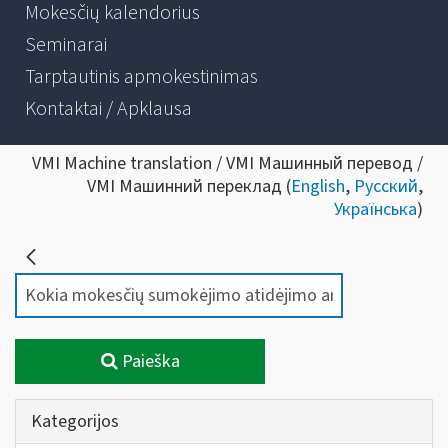
Mokesčių kalendorius
Seminarai
Tarptautinis apmokestinimas
Kontaktai / Apklausa
VMI Machine translation / VMI Машинный перевод /
VMI Машинний переклад (
English
,
Русский
,
Українська
)
Paieška
Kategorijos