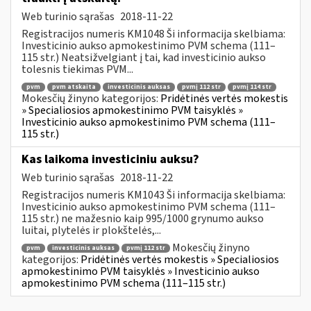
Web turinio sąrašas
2018-11-22
Registracijos numeris KM1048 Ši informacija skelbiama:
Investicinio aukso apmokestinimo PVM schema (111–
115 str.) Neatsižvelgiant į tai, kad investicinio aukso
tolesnis tiekimas PVM...
pvm
pvm atskaita
investicinis auksas
pvmį 112 str
pvmį 114 str
Mokesčių žinyno kategorijos:
Pridėtinės vertės mokestis
» Specialiosios apmokestinimo PVM taisyklės »
Investicinio aukso apmokestinimo PVM schema (111–
115 str.)
Kas laikoma investiciniu auksu?
Web turinio sąrašas
2018-11-22
Registracijos numeris KM1043 Ši informacija skelbiama:
Investicinio aukso apmokestinimo PVM schema (111–
115 str.) ne mažesnio kaip 995/1000 grynumo aukso
luitai, plytelės ir plokštelės,...
Mokesčių žinyno
pvm
investicinis auksas
pvmį 112 str
kategorijos:
Pridėtinės vertės mokestis » Specialiosios
apmokestinimo PVM taisyklės » Investicinio aukso
apmokestinimo PVM schema (111–115 str.)