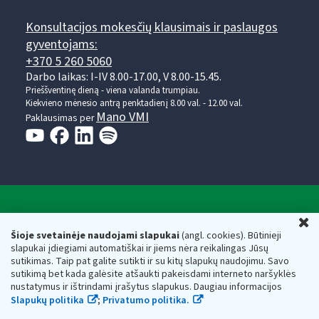
Konsultacijos mokesčių klausimais ir paslaugos
gyventojams:
+370 5 260 5060
Darbo laikas: I-IV 8.00-17.00, V 8.00-15.45.
Prieššventinę dieną - viena valanda trumpiau.
Kiekvieno mėnesio antrą penktadienį 8.00 val. - 12.00 val.
Mano VMI
Paklausimas per
Valstybinė mokesčių inspekcija prie Lietuvos
U
Respublikos finansų ministerijos
Šioje svetainėje naudojami slapukai
(angl. cookies). Būtinieji
slapukai įdiegiami automatiškai ir jiems nėra reikalingas Jūsų
Biudžetinė įstaiga. Juridinio asmens kodas — 188659752,
sutikimas. Taip pat galite sutikti ir su kitų slapukų naudojimu. Savo
adresas: Vasario 16-osios g. 14, 01107 Vilnius, Lietuva, el.paštas:
sutikimą bet kada galėsite atšaukti pakeisdami interneto naršyklės
vmi@vmi.lt
, E. pristatymo dėžutės adresas 188659752
nustatymus ir ištrindami įrašytus slapukus. Daugiau informacijos
Duomenys apie Valstybinę mokesčių inspekciją prie Lietuvos
Slapukų politika
;
Privatumo politika.
Respublikos finansų ministerijos kaupiami ir saugomi Juridinių
asmenų registre