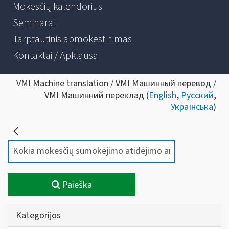
Mokesčių kalendorius
Seminarai
Tarptautinis apmokestinimas
Kontaktai / Apklausa
VMI Machine translation / VMI Машинный перевод /
VMI Машинний переклад (
English
,
Русский
,
Українська
)
Paieška
Kategorijos