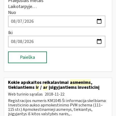
Praėjusiais metais
Laikotarpyje…
Nuo
Iki
Paieška
Kokie apskaitos reikalavimai
asmenims
,
tiekiantiems
ir
/
ar
įsigyjantiems investicinį
Web turinio sąrašas
2018-11-22
Registracijos numeris KM1045 Ši informacija skelbiama:
Investicinio aukso apmokestinimo PVM schema (111–
115 str.) Apmokestinamieji asmenys, tiekiantys,
įsigyjantys iš kitos valstybės narės,...