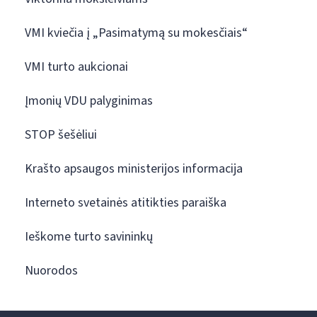
VMI kviečia į „Pasimatymą su mokesčiais“
VMI turto aukcionai
Įmonių VDU palyginimas
STOP šešėliui
Krašto apsaugos ministerijos informacija
Interneto svetainės atitikties paraiška
Ieškome turto savininkų
Nuorodos