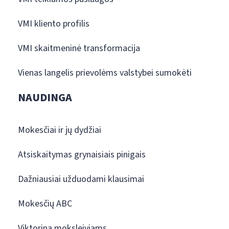
VMI kliento profilis
VMI skaitmeninė transformacija
Vienas langelis prievolėms valstybei sumokėti
NAUDINGA
Mokesčiai ir jų dydžiai
Atsiskaitymas grynaisiais pinigais
Dažniausiai užduodami klausimai
Mokesčių ABC
Viktorina moksleiviams