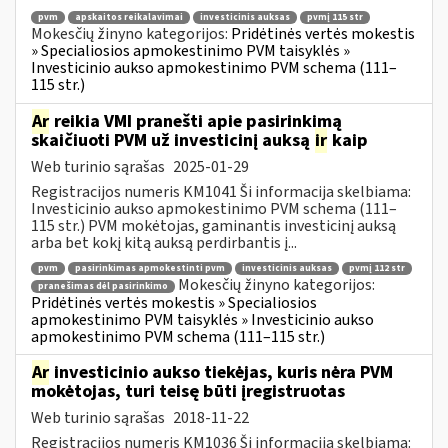
pvm
apskaitos reikalavimai
investicinis auksas
pvmį 115 str
Mokesčių žinyno kategorijos:
Pridėtinės vertės mokestis
» Specialiosios apmokestinimo PVM taisyklės »
Investicinio aukso apmokestinimo PVM schema (111–
115 str.)
Ar
reikia VMI pranešti apie pasirinkimą
skaičiuoti PVM už investicinį auksą
ir
kaip
Web turinio sąrašas
2025-01-29
Registracijos numeris KM1041 Ši informacija skelbiama:
Investicinio aukso apmokestinimo PVM schema (111–
115 str.) PVM mokėtojas, gaminantis investicinį auksą
arba bet kokį kitą auksą perdirbantis į...
pvm
pasirinkimas apmokestinti pvm
investicinis auksas
pvmį 112 str
Mokesčių žinyno kategorijos:
pranešimas dėl pasirinkimo
Pridėtinės vertės mokestis » Specialiosios
apmokestinimo PVM taisyklės » Investicinio aukso
apmokestinimo PVM schema (111–115 str.)
Ar
investicinio aukso tiekėjas, kuris nėra PVM
mokėtojas, turi teisę būti įregistruotas
Web turinio sąrašas
2018-11-22
Registracijos numeris KM1036 Ši informacija skelbiama: