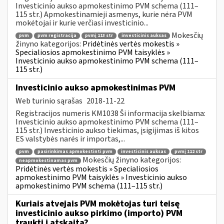
Investicinio aukso apmokestinimo PVM schema (111–
115 str.) Apmokestinamieji asmenys, kurie nėra PVM
mokėtojai ir kurie verčiasi investicinio...
Mokesčių
pvm
pvm registracija
pvmį 113 str
investicinis auksas
žinyno kategorijos:
Pridėtinės vertės mokestis »
Specialiosios apmokestinimo PVM taisyklės »
Investicinio aukso apmokestinimo PVM schema (111–
115 str.)
Investicinio aukso apmokestinimas PVM
Web turinio sąrašas
2018-11-22
Registracijos numeris KM1038 Ši informacija skelbiama:
Investicinio aukso apmokestinimo PVM schema (111–
115 str.) Investicinio aukso tiekimas, įsigijimas iš kitos
ES valstybės narės ir importas,...
pvm
pasirinkimas apmokestinti pvm
investicinis auksas
pvmį 112 str
Mokesčių žinyno kategorijos:
neapmokestinamas pvm
Pridėtinės vertės mokestis » Specialiosios
apmokestinimo PVM taisyklės » Investicinio aukso
apmokestinimo PVM schema (111–115 str.)
Kuriais atvejais PVM mokėtojas turi teisę
investicinio aukso pirkimo (importo) PVM
traukti į atskaitą?