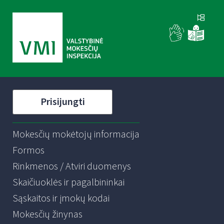
Prisijungti
Mokesčių mokėtojų informacija
Formos
Rinkmenos / Atviri duomenys
Skaičiuoklės ir pagalbininkai
Sąskaitos ir įmokų kodai
Mokesčių žinynas