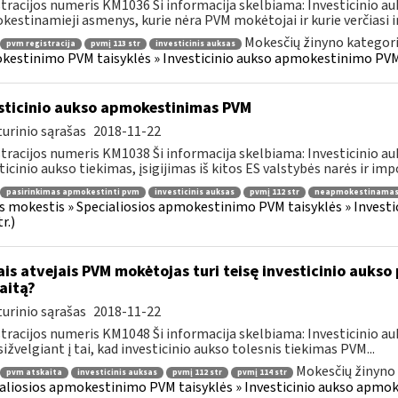
tracijos numeris KM1036 Ši informacija skelbiama: Investicinio 
estinamieji asmenys, kurie nėra PVM mokėtojai ir kurie verčiasi inv
Mokesčių žinyno kategori
pvm registracija
pvmį 113 str
investicinis auksas
estinimo PVM taisyklės » Investicinio aukso apmokestinimo PVM
sticinio aukso apmokestinimas PVM
urinio sąrašas
2018-11-22
tracijos numeris KM1038 Ši informacija skelbiama: Investicinio 
ticinio aukso tiekimas, įsigijimas iš kitos ES valstybės narės ir impo
pasirinkimas apmokestinti pvm
investicinis auksas
pvmį 112 str
neapmokestinamas
s mokestis » Specialiosios apmokestinimo PVM taisyklės » Inves
r.)
ais atvejais PVM mokėtojas turi teisę investicinio aukso
aitą?
urinio sąrašas
2018-11-22
tracijos numeris KM1048 Ši informacija skelbiama: Investicinio 
ižvelgiant į tai, kad investicinio aukso tolesnis tiekimas PVM...
Mokesčių žinyno 
pvm atskaita
investicinis auksas
pvmį 112 str
pvmį 114 str
aliosios apmokestinimo PVM taisyklės » Investicinio aukso apmo