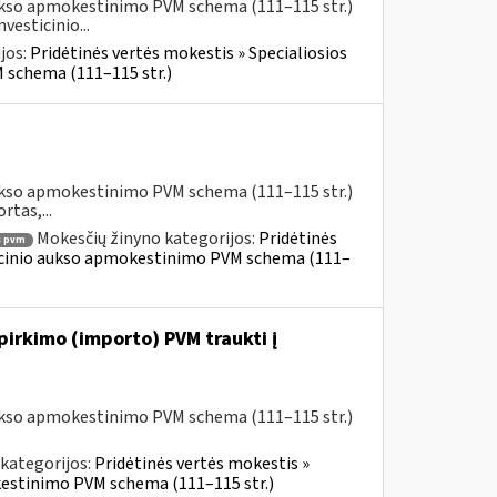
aukso apmokestinimo PVM schema (111–115 str.)
esticinio...
jos:
Pridėtinės vertės mokestis » Specialiosios
 schema (111–115 str.)
aukso apmokestinimo PVM schema (111–115 str.)
rtas,...
Mokesčių žinyno kategorijos:
Pridėtinės
 pvm
ticinio aukso apmokestinimo PVM schema (111–
 pirkimo (importo) PVM traukti į
aukso apmokestinimo PVM schema (111–115 str.)
kategorijos:
Pridėtinės vertės mokestis »
kestinimo PVM schema (111–115 str.)