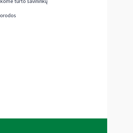
škome turto savininkų
orodos