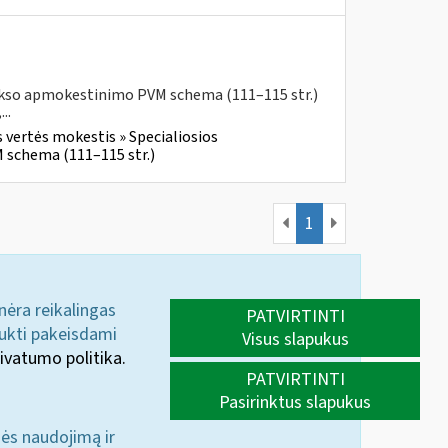
aukso apmokestinimo PVM schema (111–115 str.)
..
 vertės mokestis » Specialiosios
 schema (111–115 str.)
1
 nėra reikalingas
PATVIRTINTI
aukti pakeisdami
Visus slapukus
ivatumo politika.
PATVIRTINTI
Pasirinktus slapukus
nės naudojimą ir