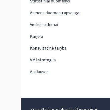
Statistiniai duomenys
Asmens duomenų apsauga
Viešieji pirkimai
Karjera
Konsultacinė taryba
VMI strategija
Apklausos
Konsultacijos mokesčių klausimais ir