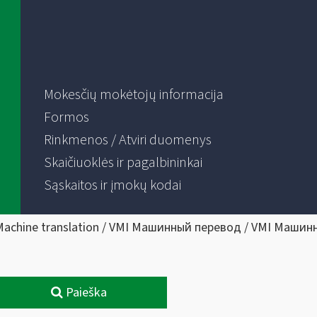
Mokesčių mokėtojų informacija
Formos
Rinkmenos / Atviri duomenys
Skaičiuoklės ir pagalbininkai
Sąskaitos ir įmokų kodai
Machine translation / VMI Машинный перевод / VMI Машин
Paieška