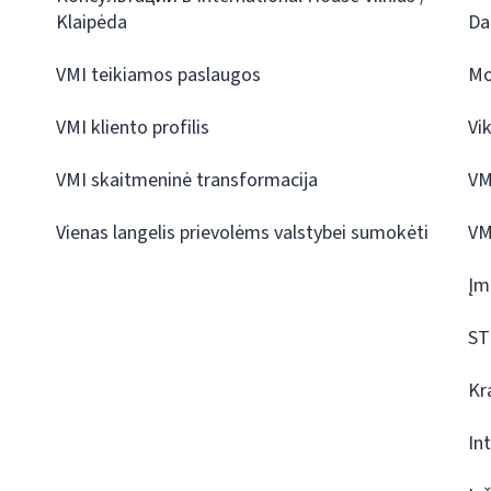
Klaipėda
Da
VMI teikiamos paslaugos
Mo
VMI kliento profilis
Vi
VMI skaitmeninė transformacija
VM
Vienas langelis prievolėms valstybei sumokėti
VM
Įm
ST
Kr
In