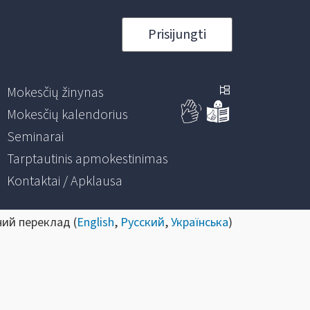
Prisijungti
Mokesčių žinynas
Mokesčių kalendorius
Seminarai
Tarptautinis apmokestinimas
Kontaktai / Apklausa
ний переклад (
English
,
Русский
,
Українська
)