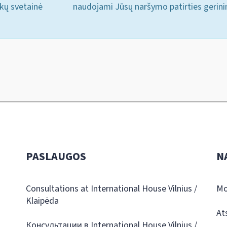
ukų svetainė
naudojami Jūsų naršymo patirties gerini
PASLAUGOS
N
Consultations at International House Vilnius /
Mo
Klaipėda
At
Консультации в International House Vilnius /