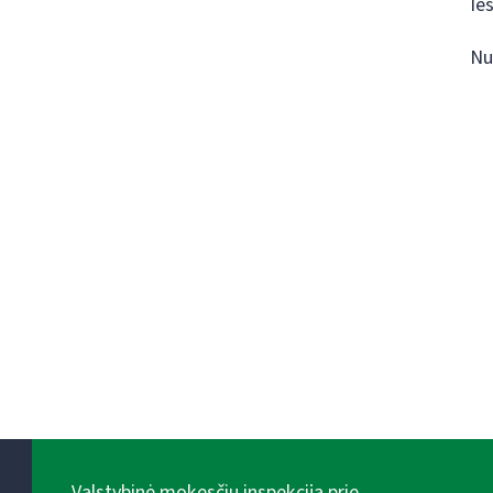
Ie
Nu
Valstybinė mokesčių inspekcija prie