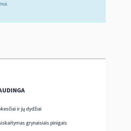
mui.
AUDINGA
kesčiai ir jų dydžiai
siskaitymas grynaisiais pinigais