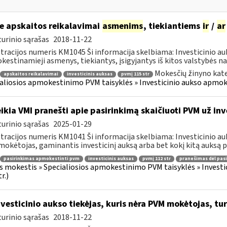
e apskaitos reikalavimai
asmenims
, tiekiantiems
ir
/
ar
urinio sąrašas
2018-11-22
tracijos numeris KM1045 Ši informacija skelbiama: Investicinio 
estinamieji asmenys, tiekiantys, įsigyjantys iš kitos valstybės nar
Mokesčių žinyno kate
apskaitos reikalavimai
investicinis auksas
pvmį 115 str
aliosios apmokestinimo PVM taisyklės » Investicinio aukso apmo
ikia VMI pranešti apie pasirinkimą skaičiuoti PVM už inv
urinio sąrašas
2025-01-29
tracijos numeris KM1041 Ši informacija skelbiama: Investicinio 
okėtojas, gaminantis investicinį auksą arba bet kokį kitą auksą per
pasirinkimas apmokestinti pvm
investicinis auksas
pvmį 112 str
pranešimas dėl pas
s mokestis » Specialiosios apmokestinimo PVM taisyklės » Inves
r.)
vesticinio aukso tiekėjas, kuris nėra PVM mokėtojas, turi
urinio sąrašas
2018-11-22