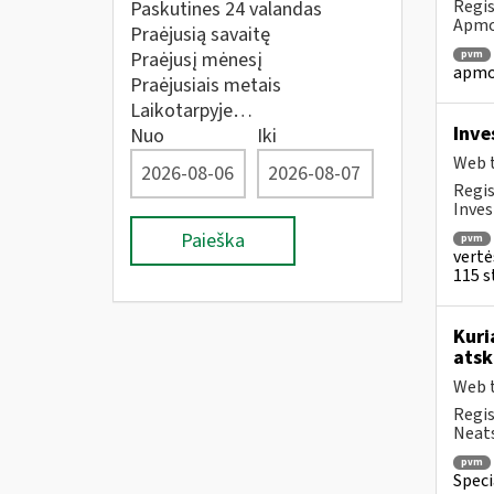
Regis
Paskutines 24 valandas
Apmok
Praėjusią savaitę
Praėjusį mėnesį
pvm
apmok
Praėjusiais metais
Laikotarpyje…
Inve
Nuo
Iki
Web t
Regis
Inves
Paieška
pvm
vertė
115 st
Kuri
atsk
Web t
Regis
Neats
pvm
Speci