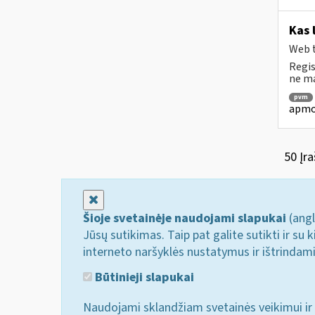
Kas 
Web t
Regis
ne ma
pvm
apmok
50 Įra
Uždaryti
Šioje svetainėje naudojami slapukai
(angl
Jūsų sutikimas. Taip pat galite sutikti ir s
interneto naršyklės nustatymus ir ištrindam
Būtinieji slapukai
Naudojami sklandžiam svetainės veikimui ir 