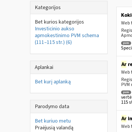
Kategorijos
Koki
Bet kurios kategorijos
Web t
Investicinio aukso
Regis
apmokestinimo PVM schema
Apmok
(111–115 str.)
(6)
pvm
Speci
Ar
re
Aplankai
Web t
Regis
Bet kurį aplanką
PVM m
pvm
vertė
115 st
Parodymo data
Ar
in
Bet kuriuo metu
Web t
Praėjusią valandą