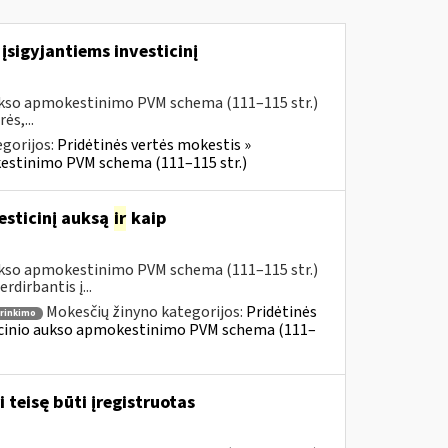
įsigyjantiems investicinį
aukso apmokestinimo PVM schema (111–115 str.)
ės,...
gorijos:
Pridėtinės vertės mokestis »
kestinimo PVM schema (111–115 str.)
esticinį auksą
ir
kaip
aukso apmokestinimo PVM schema (111–115 str.)
dirbantis į...
Mokesčių žinyno kategorijos:
Pridėtinės
irinkimo
ticinio aukso apmokestinimo PVM schema (111–
 teisę būti įregistruotas