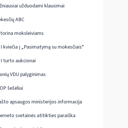
žniausiai užduodami klausimai
kesčių ABC
ktorina moksleiviams
I kviečia į „Pasimatymą su mokesčiais“
I turto aukcionai
onių VDU palyginimas
OP šešėliui
ašto apsaugos ministerijos informacija
terneto svetainės atitikties paraiška