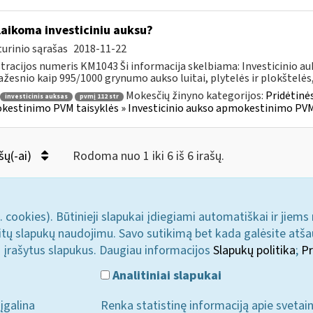
laikoma investiciniu auksu?
urinio sąrašas
2018-11-22
tracijos numeris KM1043 Ši informacija skelbiama: Investicinio 
žesnio kaip 995/1000 grynumo aukso luitai, plytelės ir plokštelės,.
Mokesčių žinyno kategorijos:
Pridėtinės
investicinis auksas
pvmį 112 str
estinimo PVM taisyklės » Investicinio aukso apmokestinimo PVM
šų(-ai)
Rodoma nuo 1 iki 6 iš 6 irašų.
. cookies). Būtinieji slapukai įdiegiami automatiškai ir jiems
u kitų slapukų naudojimu. Savo sutikimą bet kada galėsite atš
i įrašytus slapukus. Daugiau informacijos
Slapukų politika
;
Pr
Analitiniai slapukai
įgalina
Renka statistinę informaciją apie svetai