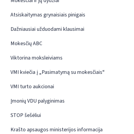
Mokesčiai ir jų dydžiai
Atsiskaitymas grynaisiais pinigais
Dažniausiai užduodami klausimai
Mokesčių ABC
Viktorina moksleiviams
VMI kviečia į „Pasimatymą su mokesčiais“
VMI turto aukcionai
Įmonių VDU palyginimas
STOP šešėliui
Krašto apsaugos ministerijos informacija