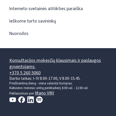
Interneto svetainės atitikties paraiška
Ieškome turto savininkų
Nuorodos
Konsultacijos mokesčių klausimais ir paslaugos
gyventojams:
+370 5 260 5060
Darbo laikas: I-IV 8.00-17.00, V 8.00-15.45.
Prieššventinę dieną - viena valanda trumpiau.
Kiekvieno mėnesio antrą penktadienį 8.00 val. - 12.00 val.
Mano VMI
Paklausimas per