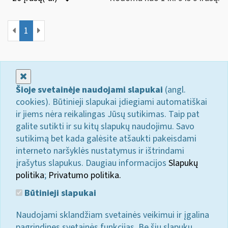
1
Uždaryti
Šioje svetainėje naudojami slapukai
(angl.
cookies). Būtinieji slapukai įdiegiami automatiškai
ir jiems nėra reikalingas Jūsų sutikimas. Taip pat
galite sutikti ir su kitų slapukų naudojimu. Savo
sutikimą bet kada galėsite atšaukti pakeisdami
interneto naršyklės nustatymus ir ištrindami
įrašytus slapukus. Daugiau informacijos
Slapukų
politika
;
Privatumo politika.
Būtinieji slapukai
Naudojami sklandžiam svetainės veikimui ir įgalina
pagrindines svetainės funkcijas. Be šių slapukų