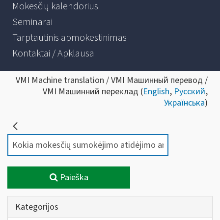
Mokesčių kalendorius
Seminarai
Tarptautinis apmokestinimas
Kontaktai / Apklausa
VMI Machine translation / VMI Машинный перевод /
VMI Машинний переклад (
English
,
Русский
,
Українська
)
Paieška
Kategorijos