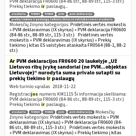
PVM deklaracija FR0600 (84-86 str., 88-89 str., 115-3 str.)
Prekių tiekimo
ir
paslaugų...
ataskaita
fr0564
fr0600
pvm
pvm deklaracija
prekių tiekimo ir paslaugų teikimo į kitas es valstybes nares ataskaita
Mokesčių žinyno kategorijos:
Pridėtinės vertės mokestis
» PVM deklaravimas (IX skyrius) » PVM deklaracija FR0600
(84-86 str., 88-89 str., 115-3 str.)
Pridėtinės vertės
mokestis » PVM deklaravimas (IX skyrius) » Prekių
tiekimo į kitas ES valstybes ataskaita FR0564 (88-1, 88-2
str.)
Ar
PVM deklaracijos FR0600 20 laukelyje „Už
Lietuvos ribų įvykę sandoriai (ne PVM...objektas
Lietuvoje)“ nurodyta suma privalo sutapti su
prekių tiekimo
ir
paslaugų
Web turinio sąrašas
2018-11-22
Registraci
jos
numeris KM1115 Ši informacija skelbiama:
PVM deklaracija FR0600 (84-86 str., 88-89 str., 115-3 str.)
Prekių tiekimo
ir
paslaugų...
Mokesčių
ataskaita
fr0564
fr0600
pvm
pvm deklaracija
žinyno kategorijos:
Pridėtinės vertės mokestis » PVM
deklaravimas (IX skyrius) » PVM deklaracija FR0600 (84-
86 str., 88-89 str., 115-3 str.)
Pridėtinės vertės mokestis
» PVM deklaravimas (IX skyrius) » Prekių tiekimo į kitas