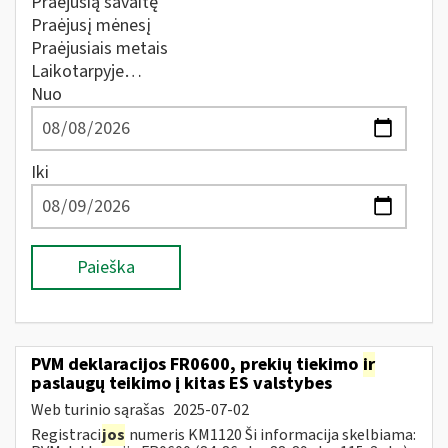
Praėjusią savaitę
Praėjusį mėnesį
Praėjusiais metais
Laikotarpyje…
Nuo
Iki
Paieška
PVM deklaracijos FR0600, prekių tiekimo
ir
paslaugų teikimo į kitas ES valstybes
Web turinio sąrašas
2025-07-02
Registraci
jos
numeris KM1120 Ši informacija skelbiama: