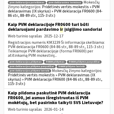
Mokesčių
pvm deklaracijos pateikimas
pvm deklaravimo terminas
žinyno kategorijos:
Pridėtinės vertės mokestis » PVM
deklaravimas (IX skyrius) » PVM deklaracija FR0600 (84-
86 str., 88-89 str., 115-3 str.)
Kaip PVM deklaracijoje FR0600 turi būti
deklaruojami pardavimo
ir
įsigijimo sandoriai
Web turinio sąrašas
2025-12-17
Registracijos numeris KM3239 Ši informacija skelbiama:
PVM deklaracija FR0600 (84-86 str., 88-89 str., 115-3 str.)
Teikiamoje PVM deklaracijoje (forma FR0600) per
atitinkamą PVM mokestinį...
pvm deklaracijos pildymas
fr0600 pildymas
fr0600 pildymo pavyzdžiai
pvm deklaracijos pildymo pavyzdžiai
fr0600 pildymo lentelė
Mokesčių žinyno kategorijos:
pvm deklaracijos pildymo lentelė
Pridėtinės vertės mokestis » PVM deklaravimas (IX
skyrius) » PVM deklaracija FR0600 (84-86 str., 88-89 str.,
115-3 str.)
Kaip pildoma paskutinė PVM deklaracija
FR0600, jei asmuo išregistruotas iš PVM
mokėtojų, bet pasirinko taikyti SVS Lietuvoje?
Web turinio sąrašas
2026-01-14