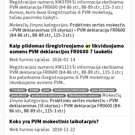
Registracijos numeris KM3709 Ši informacija skelbiama:
PVM deklaracija FR0600 (84-86 str., 88-89 str., 115-3 str.)
Asmuo, kuris buvo išregistruotas iš PVM mokėtojų,
tačiau pasirinko taikyti...
Mokesčių žinyno kategorijos:
Pridėtinės vertės mokestis
» PVM deklaravimas (IX skyrius) » PVM deklaracija FR0600
(84-86 str., 88-89 str., 115-3 str.)
Kaip pildomas išregistruojamo
ar
likviduojamo
asmens PVM deklaracijos FR0600 7 laukelis
Web turinio sąrašas
2026-01-14
Registracijos numeris KM1113 Ši informacija skelbiama:
PVM deklaracija FR0600 (84-86 str., 88-89 str., 115-3 str.)
Kai pateikiama išregistruojamo iš PVM mokėtojų ar
likviduojamo asmens PVM...
7 laukelis
fr0600
pvm
mokestinis laikotarpis
pvm deklaracija
Mokesčių
pvmį 86 str
paskutinio laikotarpio
likviduojamo asmens
žinyno kategorijos:
Pridėtinės vertės mokestis » PVM
deklaravimas (IX skyrius) » PVM deklaracija FR0600 (84-
86 str., 88-89 str., 115-3 str.)
Koks yra PVM mokestinis laikotarpis?
Web turinio sąrašas
2018-11-22