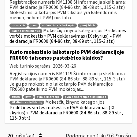
Registracijos numeris KM1108 Ši informacija skelbiama:
PVM deklaracija FR0600 (84-86 str., 88-89 str., 115-3 str.)
Mokestinis laikotarpis PVM tikslais yra kalendorinis
mėnuo, nebent PVMĮ nustato...
pusmetis
pvm
mokestinis laikotarpis
pvmį 84 str
Mokesčių žinyno kategorijos:
Pridėtinės
kalendorinis mėnuo
vertės mokestis » PVM deklaravimas (IX skyrius) » PVM
deklaracija FR0600 (84-86 str., 88-89 str., 115-3 str.)
Kurio mokestinio laikotarpio PVM deklaracijoje
FR0600 taisomos pastebėtos klaidos?
Web turinio sąrašas
2026-03-26
Registracijos numeris KM1119 Ši informacija skelbiama:
PVM deklaracija FR0600 (84-86 str., 88-89 str., 115-3 str.)
Jeigu po mokestinio laikotarpio PVM deklaracijos
FR0600 pateikimo PVM mokėtojas...
fr0600
pvm
pvm deklaracija
pvm deklaracijos tikslinimas
Mokesčių žinyno kategorijos:
tikslinimas dėl klaidų
Pridėtinės vertės mokestis » PVM deklaravimas (IX
skyrius) » PVM deklaracija FR0600 (84-86 str., 88-89 str.,
115-3 str.)
20 Įrašų(-ai)
Rodoma nuo 1 iki 9 iš 9 irašų.