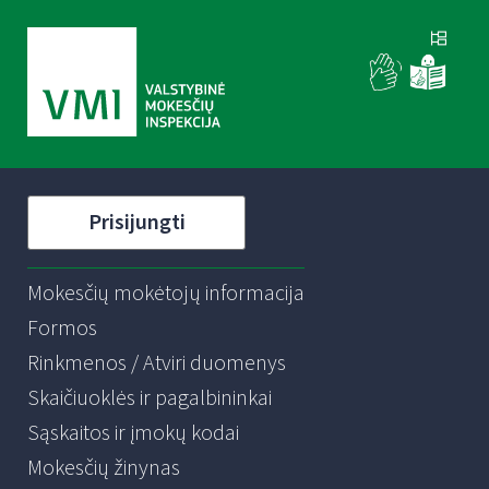
Prisijungti
Mokesčių mokėtojų informacija
Formos
Rinkmenos / Atviri duomenys
Skaičiuoklės ir pagalbininkai
Sąskaitos ir įmokų kodai
Mokesčių žinynas