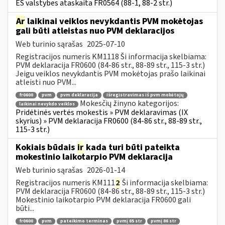
ES valstybes ataskaita FR0564 (88-1, 88-2 str.)
Ar
laikinai veiklos nevykdantis PVM mokėtojas
gali būti atleistas nuo PVM deklaracijos
Web turinio sąrašas
2025-07-10
Registracijos numeris KM1118 Ši informacija skelbiama:
PVM deklaracija FR0600 (84-86 str., 88-89 str., 115-3 str.)
Jeigu veiklos nevykdantis PVM mokėtojas prašo laikinai
atleisti nuo PVM...
fr0600
pvm
pvm deklaracija
išregistravimas iš pvm mokėtojų
Mokesčių žinyno kategorijos:
laikinai nevykdo veiklos
Pridėtinės vertės mokestis » PVM deklaravimas (IX
skyrius) » PVM deklaracija FR0600 (84-86 str., 88-89 str.,
115-3 str.)
Kokiais būdais
ir
kada turi būti pateikta
mokestinio laikotarpio PVM deklaracija
Web turinio sąrašas
2026-01-14
Registracijos numeris KM111
2
Ši informacija skelbiama:
PVM deklaracija FR0600 (84-86 str., 88-89 str., 115-3 str.)
Mokestinio laikotarpio PVM deklaracija FR0600 gali
būti...
fr0600
pvm
pateikimo terminas
pvmį 85 str
pvmį 86 str