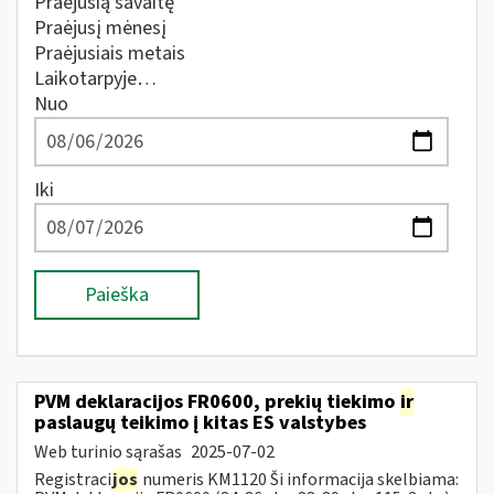
Praėjusią savaitę
Praėjusį mėnesį
Praėjusiais metais
Laikotarpyje…
Nuo
Iki
Paieška
PVM deklaracijos FR0600, prekių tiekimo
ir
paslaugų teikimo į kitas ES valstybes
Web turinio sąrašas
2025-07-02
Registraci
jos
numeris KM1120 Ši informacija skelbiama: