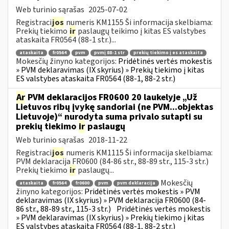
Web turinio sąrašas
2025-07-02
Registraci
jos
numeris KM1155 Ši informacija skelbiama:
Prekių tiekimo
ir
paslaugų teikimo į kitas ES valstybes
ataskaita FR0564 (88-1 str.)...
ataskaita
fr0564
pvm
pvmį 88-1 str
prekių tiekimo į es ataskaita
Mokesčių žinyno kategorijos:
Pridėtinės vertės mokestis
» PVM deklaravimas (IX skyrius) » Prekių tiekimo į kitas
ES valstybes ataskaita FR0564 (88-1, 88-2 str.)
Ar
PVM deklaracijos FR0600 20 laukelyje „Už
Lietuvos ribų įvykę sandoriai (ne PVM...objektas
Lietuvoje)“ nurodyta suma privalo sutapti su
prekių tiekimo
ir
paslaugų
Web turinio sąrašas
2018-11-22
Registraci
jos
numeris KM1115 Ši informacija skelbiama:
PVM deklaracija FR0600 (84-86 str., 88-89 str., 115-3 str.)
Prekių tiekimo
ir
paslaugų...
Mokesčių
ataskaita
fr0564
fr0600
pvm
pvm deklaracija
žinyno kategorijos:
Pridėtinės vertės mokestis » PVM
deklaravimas (IX skyrius) » PVM deklaracija FR0600 (84-
86 str., 88-89 str., 115-3 str.)
Pridėtinės vertės mokestis
» PVM deklaravimas (IX skyrius) » Prekių tiekimo į kitas
ES valstybes ataskaita FR0564 (88-1, 88-2 str.)