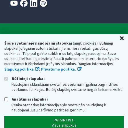
Valstybinė mokesčių inspekcija prie Lietuvos
U
Respublikos finansų ministerijos
Šioje svetainėje naudojami slapukai
(angl. cookies). Būtinieji
slapukai įdiegiami automatiškai ir jiems nėra reikalingas Jūsų
Biudžetinė įstaiga. Juridinio asmens kodas — 188659752,
sutikimas. Taip pat galite sutikti ir su kitų slapukų naudojimu. Savo
adresas: Vasario 16-osios g. 14, 01107 Vilnius, Lietuva, el.paštas:
sutikimą bet kada galėsite atšaukti pakeisdami interneto naršyklės
vmi@vmi.lt
, E. pristatymo dėžutės adresas 188659752
nustatymus ir ištrindami įrašytus slapukus. Daugiau informacijos
Duomenys apie Valstybinę mokesčių inspekciją prie Lietuvos
Slapukų politika
;
Privatumo politika.
Respublikos finansų ministerijos kaupiami ir saugomi Juridinių
asmenų registre
Būtinieji slapukai
Naudojami sklandžiam svetainės veikimui ir įgalina pagrindines
svetainės funkcijas. Be šių slapukų svetainė negali tinkamai veikti.
Analitiniai slapukai
Renka statistinę informaciją apie svetainės naudojimą ir
naudojami Jūsų naršymo patirties gerinimui.
PATVIRTINTI
Visus slapukus