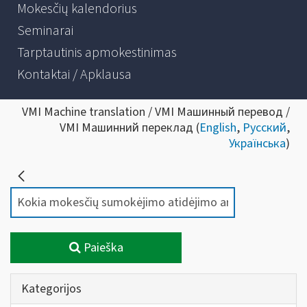
Mokesčių kalendorius
Seminarai
Tarptautinis apmokestinimas
Kontaktai / Apklausa
VMI Machine translation / VMI Машинный перевод /
VMI Машинний переклад (
English
,
Русский
,
Українська
)
Paieška
Kategorijos