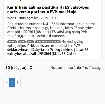
Kur
ir
kaip galima pasitikrinti ES valstybės
narės verslo partnerio PVM mokėtojo
Web turinio sąrašas
2025-07-15
Registracijos numeris KM1156 Ši informacija skelbiama:
Prekių tiekimo ir paslaugų teikimo į kitas ES valstybes
ataskaita FR0564 (88-1 str.) ES valstybių narių PVM
mokėtojų identifikacinius duomenis...
Mokesčių žinyno
fr0564
pvm
vies
pvm kodo tikrinimas
kategorijos:
Pridėtinės vertės mokestis » PVM
deklaravimas (IX skyrius) » Prekių tiekimo į kitas ES
valstybes ataskaita FR0564 (88-1, 88-2 str.)
10 Įrašų(-ai)
Rodoma nuo 1 iki 7 iš 7 irašų.
1