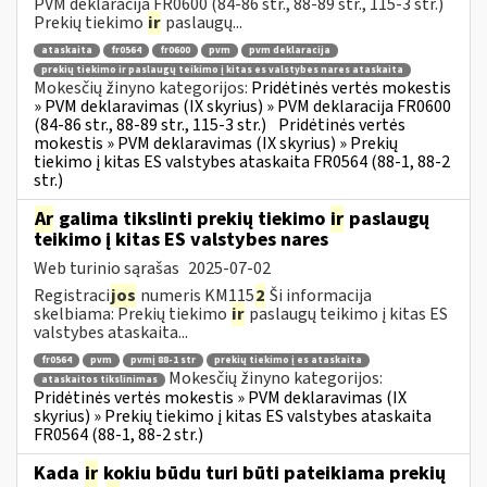
PVM deklaracija FR0600 (84-86 str., 88-89 str., 115-3 str.)
Prekių tiekimo
ir
paslaugų...
ataskaita
fr0564
fr0600
pvm
pvm deklaracija
prekių tiekimo ir paslaugų teikimo į kitas es valstybes nares ataskaita
Mokesčių žinyno kategorijos:
Pridėtinės vertės mokestis
» PVM deklaravimas (IX skyrius) » PVM deklaracija FR0600
(84-86 str., 88-89 str., 115-3 str.)
Pridėtinės vertės
mokestis » PVM deklaravimas (IX skyrius) » Prekių
tiekimo į kitas ES valstybes ataskaita FR0564 (88-1, 88-2
str.)
Ar
galima tikslinti prekių tiekimo
ir
paslaugų
teikimo į kitas ES valstybes nares
Web turinio sąrašas
2025-07-02
Registraci
jos
numeris KM115
2
Ši informacija
skelbiama: Prekių tiekimo
ir
paslaugų teikimo į kitas ES
valstybes ataskaita...
fr0564
pvm
pvmį 88-1 str
prekių tiekimo į es ataskaita
Mokesčių žinyno kategorijos:
ataskaitos tikslinimas
Pridėtinės vertės mokestis » PVM deklaravimas (IX
skyrius) » Prekių tiekimo į kitas ES valstybes ataskaita
FR0564 (88-1, 88-2 str.)
Kada
ir
kokiu būdu turi būti pateikiama prekių