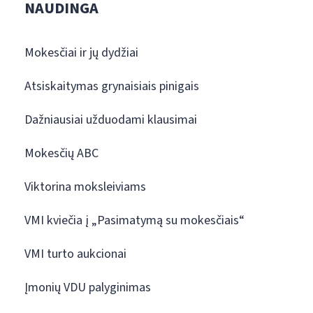
NAUDINGA
Mokesčiai ir jų dydžiai
Atsiskaitymas grynaisiais pinigais
Dažniausiai užduodami klausimai
Mokesčių ABC
Viktorina moksleiviams
VMI kviečia į „Pasimatymą su mokesčiais“
VMI turto aukcionai
Įmonių VDU palyginimas