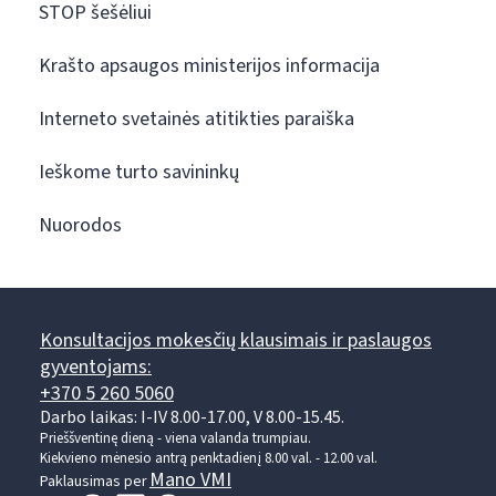
STOP šešėliui
Krašto apsaugos ministerijos informacija
Interneto svetainės atitikties paraiška
Ieškome turto savininkų
Nuorodos
Konsultacijos mokesčių klausimais ir paslaugos
gyventojams:
+370 5 260 5060
Darbo laikas: I-IV 8.00-17.00, V 8.00-15.45.
Prieššventinę dieną - viena valanda trumpiau.
Kiekvieno mėnesio antrą penktadienį 8.00 val. - 12.00 val.
Mano VMI
Paklausimas per