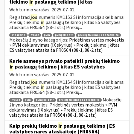
tiekimo
ir
paslaugų teikimo į kitas
Web turinio sąrašas
2025-07-02
Registraci
jos
numeris KM1153 Ši informacija skelbiama:
Prekių tiekimo
ir
paslaugų teikimo į kitas ES valstybes
ataskaita FR0564 (88-1 str.) Prekių...
ataskaita
fr0564
pvm
pvmį 88-1 str
prekių tiekimo į es ataskaita
Mokesčių žinyno kategorijos:
Pridėtinės vertės mokestis
» PVM deklaravimas (IX skyrius) » Prekių tiekimo į kitas
ES valstybes ataskaita FR0564 (88-1, 88-2 str.)
Kurie asmenys privalo pateikti prekių tiekimo
ir
paslaugų teikimo į kitas ES valstybes
Web turinio sąrašas
2025-07-02
Registraci
jos
numeris KM1154 Ši informacija skelbiama:
Prekių tiekimo
ir
paslaugų teikimo į kitas ES valstybes
ataskaita FR0564 (88-1 str.) Prekių...
Mokesčių
fr0564
pvm
pvmį 88-1 str
prekių tiekimo į es ataskaita
žinyno kategorijos:
Pridėtinės vertės mokestis » PVM
deklaravimas (IX skyrius) » Prekių tiekimo į kitas ES
valstybes ataskaita FR0564 (88-1, 88-2 str.)
Kaip prekių tiekimo
ir
paslaugų teikimo į ES
valstybes nares ataskaitoje (FR0564)