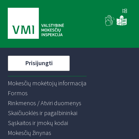
Prisijungti
Mokesčių mokėtojų informacija
Formos
Rinkmenos / Atviri duomenys
Skaičiuoklės ir pagalbininkai
Sąskaitos ir įmokų kodai
Mokesčių žinynas