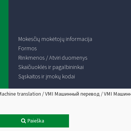
Mokesčių mokėtojų informacija
Formos
Rinkmenos / Atviri duomenys
Skaičiuoklės ir pagalbininkai
Sąskaitos ir įmokų kodai
Machine translation / VMI Машинный перевод / VMI Машин
Paieška