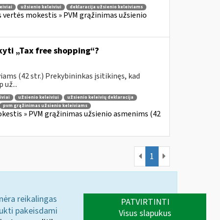
eiviai
užsienio keleiviui
deklaracija užsienio keleiviams
s vertės mokestis » PVM grąžinimas užsienio
ikyti „Tax free shopping“?
ams (42 str.) Prekybininkas įsitikinęs, kad
 už...
iviai
užsienio keleiviui
užsienio keleivių deklaracija
pvm grąžinimas užsienio keleiviams
okestis » PVM grąžinimas užsienio asmenims (42
1
 nėra reikalingas
PATVIRTINTI
aukti pakeisdami
Visus slapukus