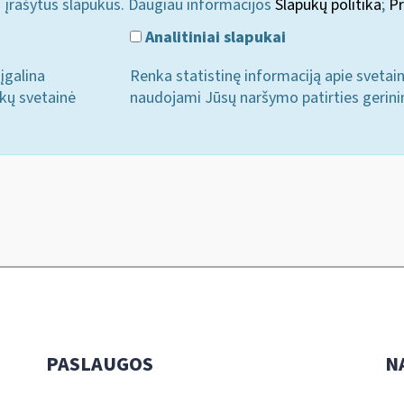
i įrašytus slapukus. Daugiau informacijos
Slapukų politika
;
Pr
Analitiniai slapukai
įgalina
Renka statistinę informaciją apie svetai
ukų svetainė
naudojami Jūsų naršymo patirties gerini
PASLAUGOS
N