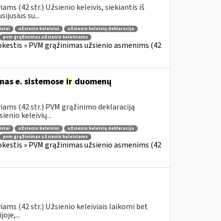
s (42 str.) Užsienio keleivis, siekiantis iš
jusius su...
iviai
užsienio keleiviui
užsienio keleivių deklaracija
pvm grąžinimas užsienio keleiviams
okestis » PVM grąžinimas užsienio asmenims (42
mas e. sistemose
ir
duomenų
iams (42 str.) PVM grąžinimo deklaraciją
enio keleivių...
iviai
užsienio keleiviui
užsienio keleivių deklaracija
pvm grąžinimas užsienio keleiviams
okestis » PVM grąžinimas užsienio asmenims (42
ams (42 str.) Užsienio keleiviais laikomi bet
oje,...