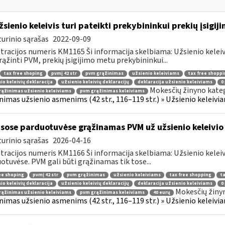
žsienio keleivis turi pateikti prekybininkui prekių įsigij
urinio sąrašas
2022-09-09
tracijos numeris KM1165 Ši informacija skelbiama: Užsienio kelei
rąžinti PVM, prekių įsigijimo metu prekybininkui...
tax free shoping
pvmį 42 str
pvm grąžinimas
užsienio keleiviams
tax free shoppi
io keleivių deklaracija
užsienio keleivių deklaracijų
deklaracija užsienio keleiviams
0
Mokesčių žinyno kateg
ąžinimas užsienio keleiviams
pvm grąžinimas keleiviams
nimas užsienio asmenims (42 str., 116–119 str.) » Užsienio keleiviam
sose parduotuvėse grąžinamas PVM už užsienio keleivio 
urinio sąrašas
2026-04-16
tracijos numeris KM1166 Ši informacija skelbiama: Užsienio kelei
otuvėse. PVM gali būti grąžinamas tik tose...
ee shoping
pvmį 42 str
pvm grąžinimas
užsienio keleiviams
tax free shopping
ta
io keleivių deklaracija
užsienio keleivių deklaracijų
deklaracija užsienio keleiviams
0
Mokesčių žiny
ąžinimas užsienio keleiviams
pvm grąžinimas keleiviams
40 eurų
nimas užsienio asmenims (42 str., 116–119 str.) » Užsienio keleiviam