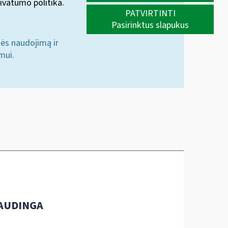
ivatumo politika.
PATVIRTINTI
Pasirinktus slapukus
nės naudojimą ir
mui.
AUDINGA