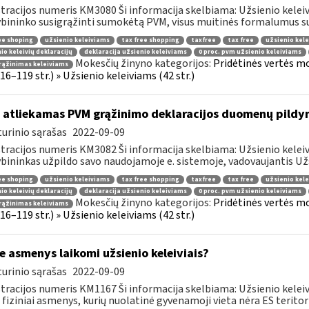
tracijos numeris KM3080 Ši informacija skelbiama: Užsienio keleiviam
bininko susigrąžinti sumokėtą PVM, visus muitinės formalumus susi
ee shoping
užsienio keleiviams
tax free shopping
taxfree
tax free
užsienio kele
io keleivių deklaracijų
deklaracija užsienio keleiviams
0 proc. pvm užsienio keleiviams
Mokesčių žinyno kategorijos:
Pridėtinės vertės m
rąžinimas keleiviams
 116–119 str.) » Užsienio keleiviams (42 str.)
 atliekamas PVM grąžinimo deklaracijos duomenų pildy
urinio sąrašas
2022-09-09
tracijos numeris KM3082 Ši informacija skelbiama: Užsienio keleiv
bininkas užpildo savo naudojamoje e. sistemoje, vadovaujantis Užsi
ee shoping
užsienio keleiviams
tax free shopping
taxfree
tax free
užsienio kele
io keleivių deklaracijų
deklaracija užsienio keleiviams
0 proc. pvm užsienio keleiviams
Mokesčių žinyno kategorijos:
Pridėtinės vertės m
rąžinimas keleiviams
 116–119 str.) » Užsienio keleiviams (42 str.)
e asmenys laikomi užsienio keleiviais?
urinio sąrašas
2022-09-09
tracijos numeris KM1167 Ši informacija skelbiama: Užsienio keleivi
 fiziniai asmenys, kurių nuolatinė gyvenamoji vieta nėra ES teritorij