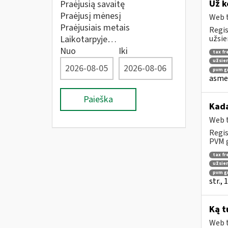
Už k
Praėjusią savaitę
Praėjusį mėnesį
Web t
Praėjusiais metais
Regis
Laikotarpyje…
užsie
Nuo
Iki
tax fr
užsien
pvm gr
asmen
Paieška
Kad
Web t
Regis
PVM g
tax fr
užsien
pvm g
str.,
Ką t
Web t