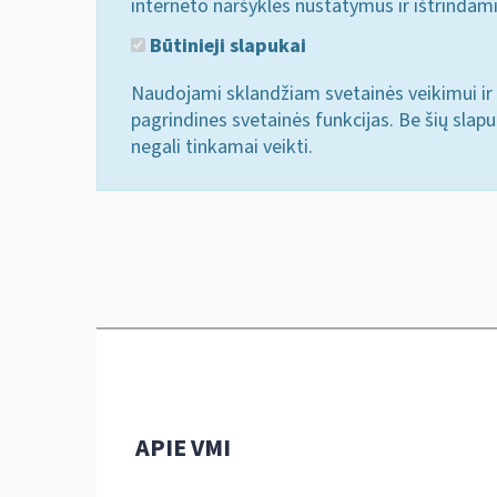
interneto naršyklės nustatymus ir ištrindam
Būtinieji slapukai
Naudojami sklandžiam svetainės veikimui ir 
pagrindines svetainės funkcijas. Be šių slap
negali tinkamai veikti.
APIE VMI