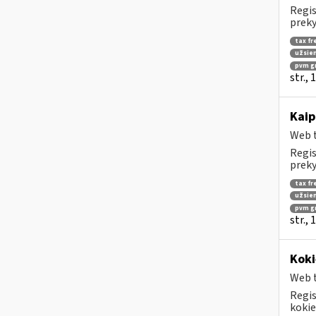
Regis
preky
tax fr
užsien
pvm g
str.,
Kaip
Web t
Regis
preky
tax fr
užsien
pvm g
str.,
Koki
Web t
Regis
kokie