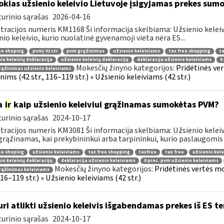
okias užsienio keleivio Lietuvoje įsigyjamas prekes sum
urinio sąrašas
2026-04-16
tracijos numeris KM1168 Ši informacija skelbiama: Užsienio kelei
nio keleivio, kurio nuolatinė gyvenamoji vieta nėra ES...
ee shoping
pvmį 42 str
pvm grąžinimas
užsienio keleiviams
tax free shopping
ta
io keleivių deklaracija
užsienio keleivių deklaracijų
deklaracija užsienio keleiviams
0
Mokesčių žinyno kategorijos:
Pridėtinės ve
ąžinimas užsienio keleiviams
ims (42 str., 116–119 str.) » Užsienio keleiviams (42 str.)
a
ir
kaip užsienio keleiviui grąžinamas sumokėtas PVM?
urinio sąrašas
2024-10-17
tracijos numeris KM3081 Ši informacija skelbiama: Užsienio keleivi
rąžinamas, kai prekybininkui arba tarpininkui, kurio paslaugomis n
ee shoping
užsienio keleiviams
tax free shopping
taxfree
tax free
užsienio kele
io keleivių deklaracijų
deklaracija užsienio keleiviams
0 proc. pvm užsienio keleiviams
Mokesčių žinyno kategorijos:
Pridėtinės vertės m
rąžinimas keleiviams
 116–119 str.) » Užsienio keleiviams (42 str.)
uri atlikti užsienio keleivis išgabendamas prekes iš ES te
urinio sąrašas
2024-10-17