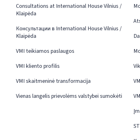
Consultations at International House Vilnius /
Mo
Klaipėda
At
Консультации в International House Vilnius /
Klaipėda
Da
VMI teikiamos paslaugos
Mo
VMI kliento profilis
Vi
VMI skaitmeninė transformacija
VM
Vienas langelis prievolėms valstybei sumokėti
VM
Įm
ST