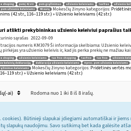
ee shoping
pvmį 42 str
pvm grąžinimas
užsienio keleiviams
taxfree
užsienio kel
Mokesčių žinyno kategorijos:
Pridėtinė
. pvm užsienio keleiviams
40 eurų
ims (42 str., 116–119 str.) » Užsienio keleiviams (42 str.)
uri atlikti prekybininkas užsienio keleiviui paprašius ta
urinio sąrašas
2022-09-09
tracijos numeris KM3079 Ši informacija skelbiama: Užsienio keleivi
ų pirkėjas yra užsienio keleivis ir, kad jis perka prekių ne mažiau kaip
ee shoping
užsienio keleiviams
tax free shopping
taxfree
tax free
užsienio kele
io keleivių deklaracijų
deklaracija užsienio keleiviams
0 proc. pvm užsienio keleiviams
Mokesčių žinyno kategorijos:
Pridėtinės vertės m
rąžinimas keleiviams
 116–119 str.) » Užsienio keleiviams (42 str.)
šų(-ai)
Rodoma nuo 1 iki 8 iš 8 irašų.
. cookies). Būtinieji slapukai įdiegiami automatiškai ir jiems
u kitų slapukų naudojimu. Savo sutikimą bet kada galėsite atš