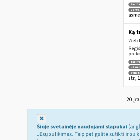
tax fr
0 proc
asmen
Ką t
Web t
Regis
preki
tax fr
užsien
pvm g
str.,
20 Įra
Uždaryti
Šioje svetainėje naudojami slapukai
(angl
Jūsų sutikimas. Taip pat galite sutikti ir s