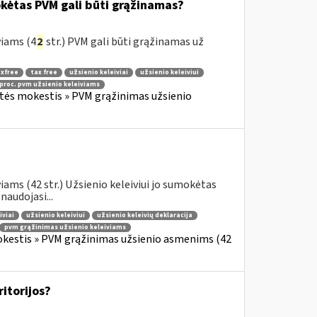
okėtas PVM gali būti grąžinamas?
viams (4
2
str.) PVM gali būti grąžinamas už
xfree
tax free
užsienio keleiviai
užsienio keleiviui
 proc. pvm užsienio keleiviams
rtės mokestis » PVM grąžinimas užsienio
ams (42 str.) Užsienio keleiviui jo sumokėtas
audojasi...
iviai
užsienio keleiviui
užsienio keleivių deklaracija
pvm grąžinimas užsienio keleiviams
okestis » PVM grąžinimas užsienio asmenims (42
ritorijos?