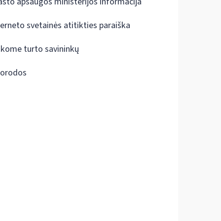
ašto apsaugos ministerijos informacija
terneto svetainės atitikties paraiška
škome turto savininkų
orodos