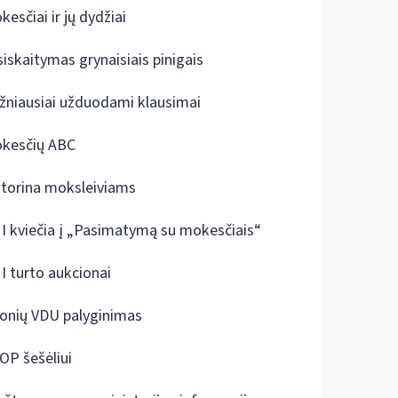
kesčiai ir jų dydžiai
siskaitymas grynaisiais pinigais
žniausiai užduodami klausimai
kesčių ABC
ktorina moksleiviams
I kviečia į „Pasimatymą su mokesčiais“
I turto aukcionai
onių VDU palyginimas
OP šešėliui