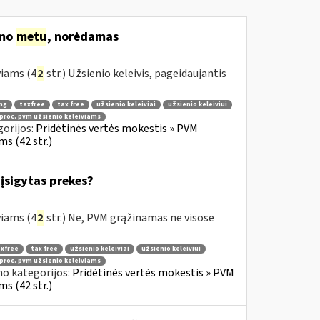
imo
metu
, norėdamas
viams (4
2
str.) Užsienio keleivis, pageidaujantis
ng
taxfree
tax free
užsienio keleiviai
užsienio keleiviui
 proc. pvm užsienio keleiviams
orijos:
Pridėtinės vertės mokestis » PVM
s (42 str.)
įsigytas prekes?
viams (4
2
str.) Ne, PVM grąžinamas ne visose
xfree
tax free
užsienio keleiviai
užsienio keleiviui
 proc. pvm užsienio keleiviams
no kategorijos:
Pridėtinės vertės mokestis » PVM
s (42 str.)