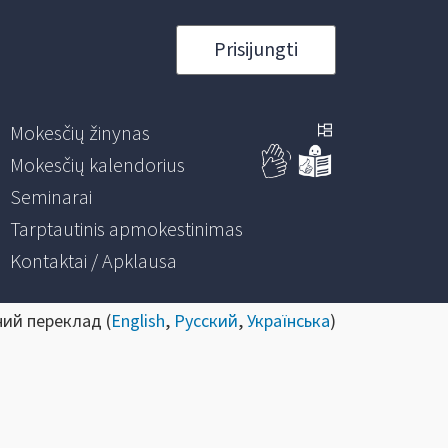
Prisijungti
Mokesčių žinynas
Mokesčių kalendorius
Seminarai
Tarptautinis apmokestinimas
Kontaktai / Apklausa
ний переклад (
English
,
Русский
,
Українська
)