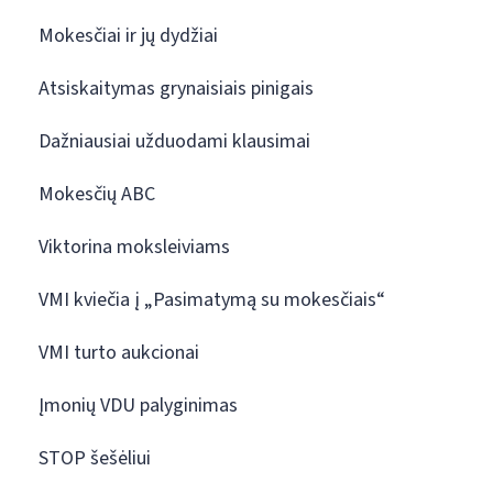
Mokesčiai ir jų dydžiai
Atsiskaitymas grynaisiais pinigais
Dažniausiai užduodami klausimai
Mokesčių ABC
Viktorina moksleiviams
VMI kviečia į „Pasimatymą su mokesčiais“
VMI turto aukcionai
Įmonių VDU palyginimas
STOP šešėliui