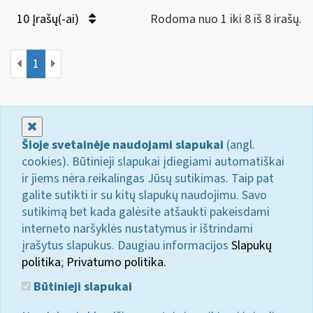
10 Įrašų(-ai)
Rodoma nuo 1 iki 8 iš 8 irašų.
1
Uždaryti
Šioje svetainėje naudojami slapukai
(angl.
cookies). Būtinieji slapukai įdiegiami automatiškai
ir jiems nėra reikalingas Jūsų sutikimas. Taip pat
galite sutikti ir su kitų slapukų naudojimu. Savo
sutikimą bet kada galėsite atšaukti pakeisdami
interneto naršyklės nustatymus ir ištrindami
įrašytus slapukus. Daugiau informacijos
Slapukų
politika
;
Privatumo politika.
Būtinieji slapukai