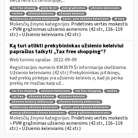
vieta nėra ES teritorijoje,...
tax free shoping
pvmį 42 str
pvm grąžinimas
užsienio keleiviams
taxfree
užsienio keleiviai
užsienio keleiviui
deklaracija užsienio keleiviams
0 proc. pvm užsienio keleiviams
40 eurų
Mokesčių žinyno kategorijos:
Pridėtinės vertės mokestis
» PVM grąžinimas užsienio asmenims (42 str., 116–119
str.) » Užsienio keleiviams (42 str.)
Ką turi atlikti prekybininkas užsienio keleiviui
paprašius taikyti „Tax free shopping“?
Web turinio sąrašas
2022-09-09
Registracijos numeris KM3079 Ši informacija skelbiama:
Užsienio keleiviams (42 str.) Prekybininkas įsitikinęs,
kad prekių pirkėjas yra užsienio keleivis ir, kad jis perka
prekių ne mažiau kaip už...
tax free shoping
užsienio keleiviams
tax free shopping
taxfree
tax free
užsienio keleiviai
užsienio keleiviui
užsienio keleivių deklaracija
užsienio keleivių deklaracijų
deklaracija užsienio keleiviams
0 proc. pvm užsienio keleiviams
pvm grąžinimas užsienio keleiviams
pvm grąžinimas keleiviams
Mokesčių žinyno kategorijos:
Pridėtinės vertės mokestis
» PVM grąžinimas užsienio asmenims (42 str., 116–119
str.) » Užsienio keleiviams (42 str.)