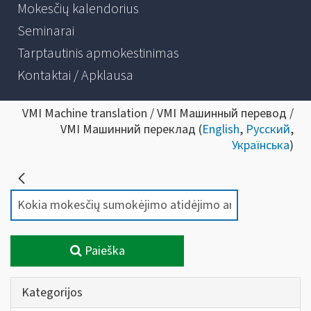
Mokesčių kalendorius
Seminarai
Tarptautinis apmokestinimas
Kontaktai / Apklausa
VMI Machine translation / VMI Машинный перевод /
VMI Машинний переклад (
English
,
Русский
,
Українська
)
Paieška
Kategorijos