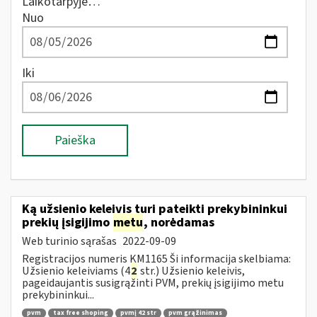
Laikotarpyje…
Nuo
Iki
Paieška
Ką užsienio keleivis turi pateikti prekybininkui
prekių įsigijimo
metu
, norėdamas
Web turinio sąrašas
2022-09-09
Registracijos numeris KM1165 Ši informacija skelbiama:
Užsienio keleiviams (4
2
str.) Užsienio keleivis,
pageidaujantis susigrąžinti PVM, prekių įsigijimo metu
prekybininkui...
pvm
tax free shoping
pvmį 42 str
pvm grąžinimas