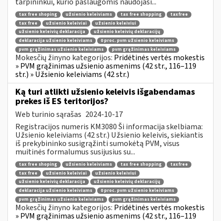
tarpininkui, kurio paslaugomis naudojasi...
tax free shoping
užsienio keleiviams
tax free shopping
taxfree
tax free
užsienio keleiviai
užsienio keleiviui
užsienio keleivių deklaracija
užsienio keleivių deklaracijų
deklaracija užsienio keleiviams
0 proc. pvm užsienio keleiviams
pvm grąžinimas užsienio keleiviams
pvm grąžinimas keleiviams
Mokesčių žinyno kategorijos:
Pridėtinės vertės mokestis
» PVM grąžinimas užsienio asmenims (42 str., 116–119
str.) » Užsienio keleiviams (42 str.)
Ką turi atlikti užsienio keleivis išgabendamas
prekes iš ES teritorijos?
Web turinio sąrašas
2024-10-17
Registracijos numeris KM3080 Ši informacija skelbiama:
Užsienio keleiviams (42 str.) Užsienio keleivis, siekiantis
iš prekybininko susigrąžinti sumokėtą PVM, visus
muitinės formalumus susijusius su...
tax free shoping
užsienio keleiviams
tax free shopping
taxfree
tax free
užsienio keleiviai
užsienio keleiviui
užsienio keleivių deklaracija
užsienio keleivių deklaracijų
deklaracija užsienio keleiviams
0 proc. pvm užsienio keleiviams
pvm grąžinimas užsienio keleiviams
pvm grąžinimas keleiviams
Mokesčių žinyno kategorijos:
Pridėtinės vertės mokestis
» PVM grąžinimas užsienio asmenims (42 str., 116–119