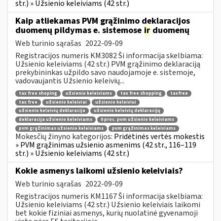
str.) » Užsienio keleiviams (42 str.)
Kaip atliekamas PVM grąžinimo deklaracijos
duomenų pildymas e. sistemose
ir
duomenų
Web turinio sąrašas
2022-09-09
Registracijos numeris KM3082 Ši informacija skelbiama:
Užsienio keleiviams (42 str.) PVM grąžinimo deklaraciją
prekybininkas užpildo savo naudojamoje e. sistemoje,
vadovaujantis Užsienio keleivių...
tax free shoping
užsienio keleiviams
tax free shopping
taxfree
tax free
užsienio keleiviai
užsienio keleiviui
užsienio keleivių deklaracija
užsienio keleivių deklaracijų
deklaracija užsienio keleiviams
0 proc. pvm užsienio keleiviams
pvm grąžinimas užsienio keleiviams
pvm grąžinimas keleiviams
Mokesčių žinyno kategorijos:
Pridėtinės vertės mokestis
» PVM grąžinimas užsienio asmenims (42 str., 116–119
str.) » Užsienio keleiviams (42 str.)
Kokie asmenys laikomi užsienio keleiviais?
Web turinio sąrašas
2022-09-09
Registracijos numeris KM1167 Ši informacija skelbiama:
Užsienio keleiviams (42 str.) Užsienio keleiviais laikomi
bet kokie fiziniai asmenys, kurių nuolatinė gyvenamoji