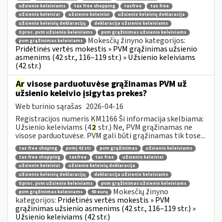
užsienio keleiviams
tax free shopping
taxfree
tax free
užsienio keleiviai
užsienio keleiviui
užsienio keleivių deklaracija
užsienio keleivių deklaracijų
deklaracija užsienio keleiviams
0 proc. pvm užsienio keleiviams
pvm grąžinimas užsienio keleiviams
Mokesčių žinyno kategorijos:
pvm grąžinimas keleiviams
Pridėtinės vertės mokestis » PVM grąžinimas užsienio
asmenims (42 str., 116–119 str.) » Užsienio keleiviams
(42 str.)
Ar
visose parduotuvėse grąžinamas PVM už
užsienio keleivio įsigytas prekes?
Web turinio sąrašas
2026-04-16
Registracijos numeris KM1166 Ši informacija skelbiama:
Užsienio keleiviams (4
2
str.) Ne, PVM grąžinamas ne
visose parduotuvėse. PVM gali būti grąžinamas tik tose...
tax free shoping
pvmį 42 str
pvm grąžinimas
užsienio keleiviams
tax free shopping
taxfree
tax free
užsienio keleiviai
užsienio keleiviui
užsienio keleivių deklaracija
užsienio keleivių deklaracijų
deklaracija užsienio keleiviams
0 proc. pvm užsienio keleiviams
pvm grąžinimas užsienio keleiviams
Mokesčių žinyno
pvm grąžinimas keleiviams
40 eurų
kategorijos:
Pridėtinės vertės mokestis » PVM
grąžinimas užsienio asmenims (42 str., 116–119 str.) »
Užsienio keleiviams (42 str.)