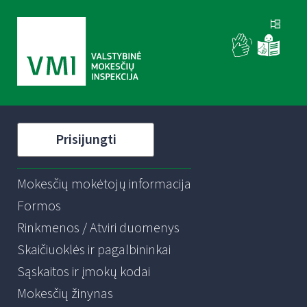
Prisijungti
Mokesčių mokėtojų informacija
Formos
Rinkmenos / Atviri duomenys
Skaičiuoklės ir pagalbininkai
Sąskaitos ir įmokų kodai
Mokesčių žinynas