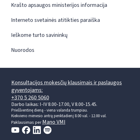
Krašto apsaugos ministerijos informacija
Interneto svetainės atitikties paraiška
Ieškome turto savininkų
Nuorodos
Konsultacijos mokesčių klausimais ir paslaugos
gyventojams:
+370 5 260 5060
Darbo laikas: I-IV 8.00-17.00, V 8.00-15.45.
Prieššventinę dieną - viena valanda trumpiau.
Kiekvieno mėnesio antrą penktadienį 8.00 val. - 12.00 val.
Mano VMI
Paklausimas per