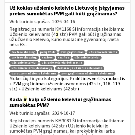
Už kokias užsienio keleivio Lietuvoje įsigyjamas
prekes sumokėtas PVM gali būti grąžinamas?
Web turinio sąrašas
2026-04-16
Registracijos numeris KM1168 Ši informacija skelbiama:
Užsienio keleiviams (4
2
str.) PVM gali būti grąžinamas
už užsienio keleivio, kurio nuolatinė gyvenamoji vieta
nėra ES...
tax free shoping
pvmį 42 str
pvm grąžinimas
užsienio keleiviams
tax free shopping
taxfree
tax free
užsienio keleiviai
užsienio keleiviui
užsienio keleivių deklaracija
užsienio keleivių deklaracijų
deklaracija užsienio keleiviams
0 proc. pvm užsienio keleiviams
pvm grąžinimas užsienio keleiviams
Mokesčių žinyno kategorijos:
Pridėtinės vertės mokestis
» PVM grąžinimas užsienio asmenims (42 str., 116–119
str.) » Užsienio keleiviams (42 str.)
Kada
ir
kaip užsienio keleiviui grąžinamas
sumokėtas PVM?
Web turinio sąrašas
2024-10-17
Registracijos numeris KM3081 Ši informacija skelbiama:
Užsienio keleiviams (42 str.) Užsienio keleiviui jo
sumokėtas PVM grąžinamas, kai prekybininkui arba