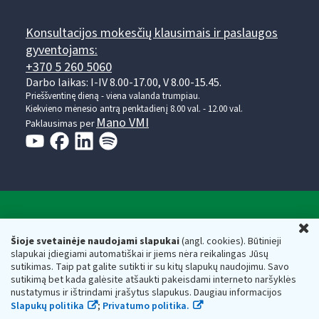
Konsultacijos mokesčių klausimais ir paslaugos
gyventojams:
+370 5 260 5060
Darbo laikas: I-IV 8.00-17.00, V 8.00-15.45.
Prieššventinę dieną - viena valanda trumpiau.
Kiekvieno mėnesio antrą penktadienį 8.00 val. - 12.00 val.
Mano VMI
Paklausimas per
Valstybinė mokesčių inspekcija prie Lietuvos
U
Respublikos finansų ministerijos
Šioje svetainėje naudojami slapukai
(angl. cookies). Būtinieji
slapukai įdiegiami automatiškai ir jiems nėra reikalingas Jūsų
Biudžetinė įstaiga. Juridinio asmens kodas — 188659752,
sutikimas. Taip pat galite sutikti ir su kitų slapukų naudojimu. Savo
adresas: Vasario 16-osios g. 14, 01107 Vilnius, Lietuva, el.paštas:
sutikimą bet kada galėsite atšaukti pakeisdami interneto naršyklės
vmi@vmi.lt
, E. pristatymo dėžutės adresas 188659752
nustatymus ir ištrindami įrašytus slapukus. Daugiau informacijos
Duomenys apie Valstybinę mokesčių inspekciją prie Lietuvos
Slapukų politika
;
Privatumo politika.
Respublikos finansų ministerijos kaupiami ir saugomi Juridinių