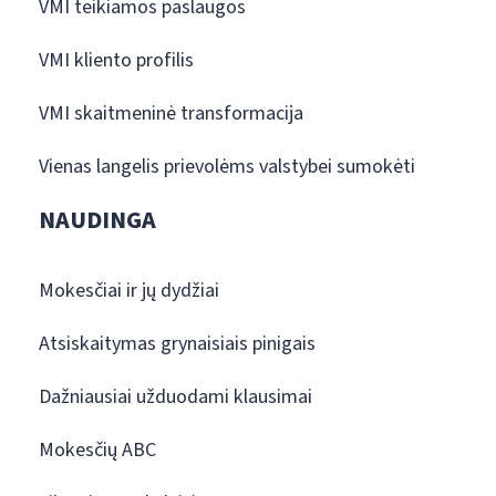
VMI teikiamos paslaugos
VMI kliento profilis
VMI skaitmeninė transformacija
Vienas langelis prievolėms valstybei sumokėti
NAUDINGA
Mokesčiai ir jų dydžiai
Atsiskaitymas grynaisiais pinigais
Dažniausiai užduodami klausimai
Mokesčių ABC