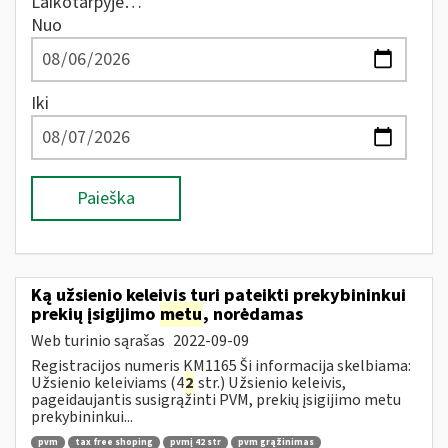
Laikotarpyje…
Nuo
Iki
Paieška
Ką užsienio keleivis turi pateikti prekybininkui
prekių įsigijimo
metu
, norėdamas
Web turinio sąrašas
2022-09-09
Registracijos numeris KM1165 Ši informacija skelbiama:
Užsienio keleiviams (4
2
str.) Užsienio keleivis,
pageidaujantis susigrąžinti PVM, prekių įsigijimo metu
prekybininkui...
pvm
tax free shoping
pvmį 42 str
pvm grąžinimas