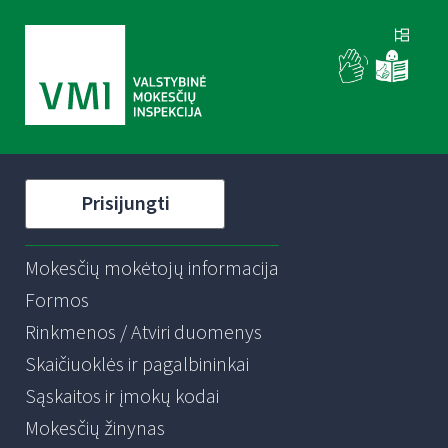
Prisijungti
Mokesčių mokėtojų informacija
Formos
Rinkmenos / Atviri duomenys
Skaičiuoklės ir pagalbininkai
Sąskaitos ir įmokų kodai
Mokesčių žinynas