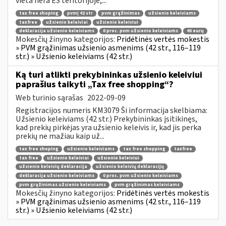
vieta nėra ES teritorijoje,...
tax free shoping
pvmį 42 str
pvm grąžinimas
užsienio keleiviams
taxfree
užsienio keleiviai
užsienio keleiviui
deklaracija užsienio keleiviams
0 proc. pvm užsienio keleiviams
40 eurų
Mokesčių žinyno kategorijos:
Pridėtinės vertės mokestis
» PVM grąžinimas užsienio asmenims (42 str., 116–119
str.) » Užsienio keleiviams (42 str.)
Ką turi atlikti prekybininkas užsienio keleiviui
paprašius taikyti „Tax free shopping“?
Web turinio sąrašas
2022-09-09
Registracijos numeris KM3079 Ši informacija skelbiama:
Užsienio keleiviams (42 str.) Prekybininkas įsitikinęs,
kad prekių pirkėjas yra užsienio keleivis ir, kad jis perka
prekių ne mažiau kaip už...
tax free shoping
užsienio keleiviams
tax free shopping
taxfree
tax free
užsienio keleiviai
užsienio keleiviui
užsienio keleivių deklaracija
užsienio keleivių deklaracijų
deklaracija užsienio keleiviams
0 proc. pvm užsienio keleiviams
pvm grąžinimas užsienio keleiviams
pvm grąžinimas keleiviams
Mokesčių žinyno kategorijos:
Pridėtinės vertės mokestis
» PVM grąžinimas užsienio asmenims (42 str., 116–119
str.) » Užsienio keleiviams (42 str.)