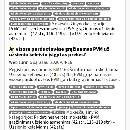
užsienio keleiviams
tax free shopping
taxfree
tax free
užsienio keleiviai
užsienio keleiviui
užsienio keleivių deklaracija
užsienio keleivių deklaracijų
deklaracija užsienio keleiviams
0 proc. pvm užsienio keleiviams
pvm grąžinimas užsienio keleiviams
Mokesčių žinyno kategorijos:
pvm grąžinimas keleiviams
Pridėtinės vertės mokestis » PVM grąžinimas užsienio
asmenims (42 str., 116–119 str.) » Užsienio keleiviams
(42 str.)
Ar
visose parduotuvėse grąžinamas PVM už
užsienio keleivio įsigytas prekes?
Web turinio sąrašas
2026-04-16
Registracijos numeris KM1166 Ši informacija skelbiama:
Užsienio keleiviams (4
2
str.) Ne, PVM grąžinamas ne
visose parduotuvėse. PVM gali būti grąžinamas tik tose...
tax free shoping
pvmį 42 str
pvm grąžinimas
užsienio keleiviams
tax free shopping
taxfree
tax free
užsienio keleiviai
užsienio keleiviui
užsienio keleivių deklaracija
užsienio keleivių deklaracijų
deklaracija užsienio keleiviams
0 proc. pvm užsienio keleiviams
pvm grąžinimas užsienio keleiviams
Mokesčių žinyno
pvm grąžinimas keleiviams
40 eurų
kategorijos:
Pridėtinės vertės mokestis » PVM
grąžinimas užsienio asmenims (42 str., 116–119 str.) »
Užsienio keleiviams (42 str.)