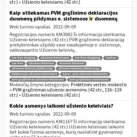
str.) » Užsienio keleiviams (42 str.)
Kaip atliekamas PVM grąžinimo deklaracijos
duomenų pildymas e. sistemose
ir
duomenų
Web turinio sąrašas
2022-09-09
Registracijos numeris KM3082 Ši informacija skelbiama:
Užsienio keleiviams (42 str.) PVM grąžinimo deklaraciją
prekybininkas užpildo savo naudojamoje e. sistemoje,
vadovaujantis Užsienio keleivių...
tax free shoping
užsienio keleiviams
tax free shopping
taxfree
tax free
užsienio keleiviai
užsienio keleiviui
užsienio keleivių deklaracija
užsienio keleivių deklaracijų
deklaracija užsienio keleiviams
0 proc. pvm užsienio keleiviams
pvm grąžinimas užsienio keleiviams
pvm grąžinimas keleiviams
Mokesčių žinyno kategorijos:
Pridėtinės vertės mokestis
» PVM grąžinimas užsienio asmenims (42 str., 116–119
str.) » Užsienio keleiviams (42 str.)
Kokie asmenys laikomi užsienio keleiviais?
Web turinio sąrašas
2022-09-09
Registracijos numeris KM1167 Ši informacija skelbiama:
Užsienio keleiviams (42 str.) Užsienio keleiviais laikomi
bet kokie fiziniai asmenys, kurių nuolatinė gyvenamoji