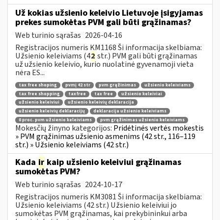
Už kokias užsienio keleivio Lietuvoje įsigyjamas
prekes sumokėtas PVM gali būti grąžinamas?
Web turinio sąrašas
2026-04-16
Registracijos numeris KM1168 Ši informacija skelbiama:
Užsienio keleiviams (4
2
str.) PVM gali būti grąžinamas
už užsienio keleivio, kurio nuolatinė gyvenamoji vieta
nėra ES...
tax free shoping
pvmį 42 str
pvm grąžinimas
užsienio keleiviams
tax free shopping
taxfree
tax free
užsienio keleiviai
užsienio keleiviui
užsienio keleivių deklaracija
užsienio keleivių deklaracijų
deklaracija užsienio keleiviams
0 proc. pvm užsienio keleiviams
pvm grąžinimas užsienio keleiviams
Mokesčių žinyno kategorijos:
Pridėtinės vertės mokestis
» PVM grąžinimas užsienio asmenims (42 str., 116–119
str.) » Užsienio keleiviams (42 str.)
Kada
ir
kaip užsienio keleiviui grąžinamas
sumokėtas PVM?
Web turinio sąrašas
2024-10-17
Registracijos numeris KM3081 Ši informacija skelbiama:
Užsienio keleiviams (42 str.) Užsienio keleiviui jo
sumokėtas PVM grąžinamas, kai prekybininkui arba