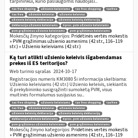
tarpininkui, kurio paslaugomis naudojasi...
tax free shoping
užsienio keleiviams
tax free shopping
taxfree
tax free
užsienio keleiviai
užsienio keleiviui
užsienio keleivių deklaracija
užsienio keleivių deklaracijų
deklaracija užsienio keleiviams
0 proc. pvm užsienio keleiviams
pvm grąžinimas užsienio keleiviams
pvm grąžinimas keleiviams
Mokesčių žinyno kategorijos:
Pridėtinės vertės mokestis
» PVM grąžinimas užsienio asmenims (42 str., 116–119
str.) » Užsienio keleiviams (42 str.)
Ką turi atlikti užsienio keleivis išgabendamas
prekes iš ES teritorijos?
Web turinio sąrašas
2024-10-17
Registracijos numeris KM3080 Ši informacija skelbiama:
Užsienio keleiviams (42 str.) Užsienio keleivis, siekiantis
iš prekybininko susigrąžinti sumokėtą PVM, visus
muitinės formalumus susijusius su...
tax free shoping
užsienio keleiviams
tax free shopping
taxfree
tax free
užsienio keleiviai
užsienio keleiviui
užsienio keleivių deklaracija
užsienio keleivių deklaracijų
deklaracija užsienio keleiviams
0 proc. pvm užsienio keleiviams
pvm grąžinimas užsienio keleiviams
pvm grąžinimas keleiviams
Mokesčių žinyno kategorijos:
Pridėtinės vertės mokestis
» PVM grąžinimas užsienio asmenims (42 str., 116–119