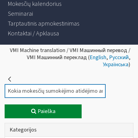
Mokesčių kalendorius
Seminarai
Tarptautinis apmokestinimas
Kontaktai / Apklausa
VMI Machine translation / VMI Машинный перевод /
VMI Машинний переклад (
English
,
Русский
,
Українська
)
Paieška
Kategorijos