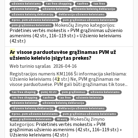
užsienio keleiviams
tax free shopping
taxfree
tax free
užsienio keleiviai
užsienio keleiviui
užsienio keleivių deklaracija
užsienio keleivių deklaracijų
deklaracija užsienio keleiviams
0 proc. pvm užsienio keleiviams
pvm grąžinimas užsienio keleiviams
Mokesčių žinyno kategorijos:
pvm grąžinimas keleiviams
Pridėtinės vertės mokestis » PVM grąžinimas užsienio
asmenims (42 str., 116–119 str.) » Užsienio keleiviams
(42 str.)
Ar
visose parduotuvėse grąžinamas PVM už
užsienio keleivio įsigytas prekes?
Web turinio sąrašas
2026-04-16
Registracijos numeris KM1166 Ši informacija skelbiama:
Užsienio keleiviams (4
2
str.) Ne, PVM grąžinamas ne
visose parduotuvėse. PVM gali būti grąžinamas tik tose...
tax free shoping
pvmį 42 str
pvm grąžinimas
užsienio keleiviams
tax free shopping
taxfree
tax free
užsienio keleiviai
užsienio keleiviui
užsienio keleivių deklaracija
užsienio keleivių deklaracijų
deklaracija užsienio keleiviams
0 proc. pvm užsienio keleiviams
pvm grąžinimas užsienio keleiviams
Mokesčių žinyno
pvm grąžinimas keleiviams
40 eurų
kategorijos:
Pridėtinės vertės mokestis » PVM
grąžinimas užsienio asmenims (42 str., 116–119 str.) »
Užsienio keleiviams (42 str.)