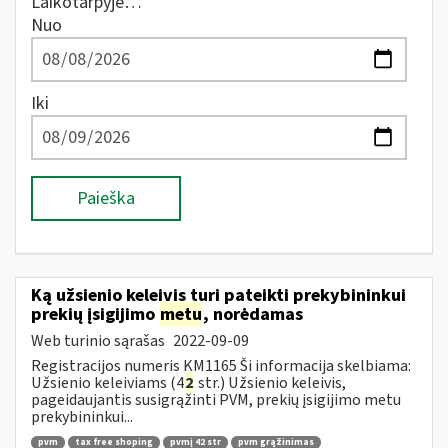
Laikotarpyje…
Nuo
Iki
Paieška
Ką užsienio keleivis turi pateikti prekybininkui
prekių įsigijimo
metu
, norėdamas
Web turinio sąrašas
2022-09-09
Registracijos numeris KM1165 Ši informacija skelbiama:
Užsienio keleiviams (4
2
str.) Užsienio keleivis,
pageidaujantis susigrąžinti PVM, prekių įsigijimo metu
prekybininkui...
pvm
tax free shoping
pvmį 42 str
pvm grąžinimas