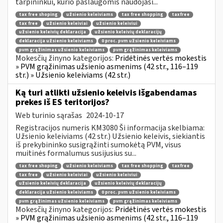
tarpininkui, kurio paslaugomis naudojasi...
tax free shoping
užsienio keleiviams
tax free shopping
taxfree
tax free
užsienio keleiviai
užsienio keleiviui
užsienio keleivių deklaracija
užsienio keleivių deklaracijų
deklaracija užsienio keleiviams
0 proc. pvm užsienio keleiviams
pvm grąžinimas užsienio keleiviams
pvm grąžinimas keleiviams
Mokesčių žinyno kategorijos:
Pridėtinės vertės mokestis
» PVM grąžinimas užsienio asmenims (42 str., 116–119
str.) » Užsienio keleiviams (42 str.)
Ką turi atlikti užsienio keleivis išgabendamas
prekes iš ES teritorijos?
Web turinio sąrašas
2024-10-17
Registracijos numeris KM3080 Ši informacija skelbiama:
Užsienio keleiviams (42 str.) Užsienio keleivis, siekiantis
iš prekybininko susigrąžinti sumokėtą PVM, visus
muitinės formalumus susijusius su...
tax free shoping
užsienio keleiviams
tax free shopping
taxfree
tax free
užsienio keleiviai
užsienio keleiviui
užsienio keleivių deklaracija
užsienio keleivių deklaracijų
deklaracija užsienio keleiviams
0 proc. pvm užsienio keleiviams
pvm grąžinimas užsienio keleiviams
pvm grąžinimas keleiviams
Mokesčių žinyno kategorijos:
Pridėtinės vertės mokestis
» PVM grąžinimas užsienio asmenims (42 str., 116–119