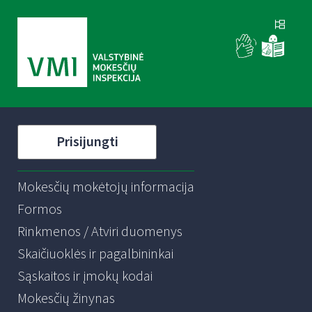
Prisijungti
Mokesčių mokėtojų informacija
Formos
Rinkmenos / Atviri duomenys
Skaičiuoklės ir pagalbininkai
Sąskaitos ir įmokų kodai
Mokesčių žinynas