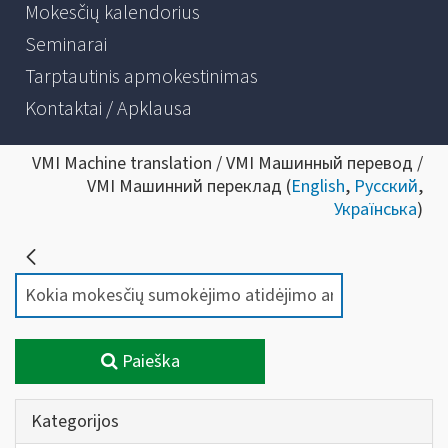
Mokesčių kalendorius
Seminarai
Tarptautinis apmokestinimas
Kontaktai / Apklausa
VMI Machine translation / VMI Машинный перевод /
VMI Машинний переклад (
English
,
Русский
,
Українська
)
Paieška
Kategorijos