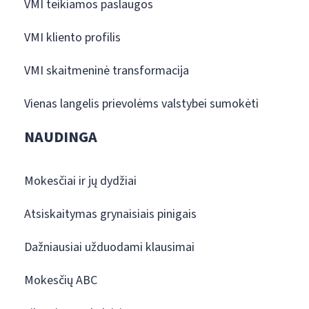
VMI teikiamos paslaugos
VMI kliento profilis
VMI skaitmeninė transformacija
Vienas langelis prievolėms valstybei sumokėti
NAUDINGA
Mokesčiai ir jų dydžiai
Atsiskaitymas grynaisiais pinigais
Dažniausiai užduodami klausimai
Mokesčių ABC