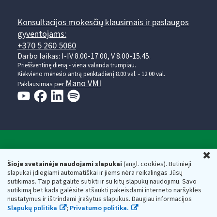
Konsultacijos mokesčių klausimais ir paslaugos
gyventojams:
+370 5 260 5060
Darbo laikas: I-IV 8.00-17.00, V 8.00-15.45.
Prieššventinę dieną - viena valanda trumpiau.
Kiekvieno mėnesio antrą penktadienį 8.00 val. - 12.00 val.
Mano VMI
Paklausimas per
Valstybinė mokesčių inspekcija prie Lietuvos
U
Respublikos finansų ministerijos
Šioje svetainėje naudojami slapukai
(angl. cookies). Būtinieji
slapukai įdiegiami automatiškai ir jiems nėra reikalingas Jūsų
Biudžetinė įstaiga. Juridinio asmens kodas — 188659752,
sutikimas. Taip pat galite sutikti ir su kitų slapukų naudojimu. Savo
adresas: Vasario 16-osios g. 14, 01107 Vilnius, Lietuva, el.paštas:
sutikimą bet kada galėsite atšaukti pakeisdami interneto naršyklės
vmi@vmi.lt
, E. pristatymo dėžutės adresas 188659752
nustatymus ir ištrindami įrašytus slapukus. Daugiau informacijos
Duomenys apie Valstybinę mokesčių inspekciją prie Lietuvos
Slapukų politika
;
Privatumo politika.
Respublikos finansų ministerijos kaupiami ir saugomi Juridinių