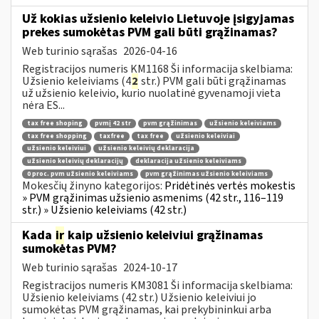
Už kokias užsienio keleivio Lietuvoje įsigyjamas
prekes sumokėtas PVM gali būti grąžinamas?
Web turinio sąrašas
2026-04-16
Registracijos numeris KM1168 Ši informacija skelbiama:
Užsienio keleiviams (4
2
str.) PVM gali būti grąžinamas
už užsienio keleivio, kurio nuolatinė gyvenamoji vieta
nėra ES...
tax free shoping
pvmį 42 str
pvm grąžinimas
užsienio keleiviams
tax free shopping
taxfree
tax free
užsienio keleiviai
užsienio keleiviui
užsienio keleivių deklaracija
užsienio keleivių deklaracijų
deklaracija užsienio keleiviams
0 proc. pvm užsienio keleiviams
pvm grąžinimas užsienio keleiviams
Mokesčių žinyno kategorijos:
Pridėtinės vertės mokestis
» PVM grąžinimas užsienio asmenims (42 str., 116–119
str.) » Užsienio keleiviams (42 str.)
Kada
ir
kaip užsienio keleiviui grąžinamas
sumokėtas PVM?
Web turinio sąrašas
2024-10-17
Registracijos numeris KM3081 Ši informacija skelbiama:
Užsienio keleiviams (42 str.) Užsienio keleiviui jo
sumokėtas PVM grąžinamas, kai prekybininkui arba