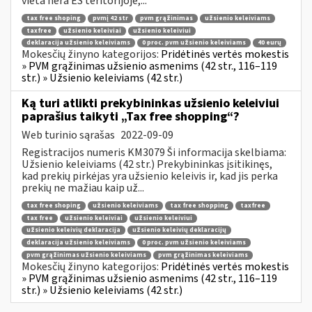
vieta nėra ES teritorijoje,...
tax free shoping
pvmį 42 str
pvm grąžinimas
užsienio keleiviams
taxfree
užsienio keleiviai
užsienio keleiviui
deklaracija užsienio keleiviams
0 proc. pvm užsienio keleiviams
40 eurų
Mokesčių žinyno kategorijos:
Pridėtinės vertės mokestis
» PVM grąžinimas užsienio asmenims (42 str., 116–119
str.) » Užsienio keleiviams (42 str.)
Ką turi atlikti prekybininkas užsienio keleiviui
paprašius taikyti „Tax free shopping“?
Web turinio sąrašas
2022-09-09
Registracijos numeris KM3079 Ši informacija skelbiama:
Užsienio keleiviams (42 str.) Prekybininkas įsitikinęs,
kad prekių pirkėjas yra užsienio keleivis ir, kad jis perka
prekių ne mažiau kaip už...
tax free shoping
užsienio keleiviams
tax free shopping
taxfree
tax free
užsienio keleiviai
užsienio keleiviui
užsienio keleivių deklaracija
užsienio keleivių deklaracijų
deklaracija užsienio keleiviams
0 proc. pvm užsienio keleiviams
pvm grąžinimas užsienio keleiviams
pvm grąžinimas keleiviams
Mokesčių žinyno kategorijos:
Pridėtinės vertės mokestis
» PVM grąžinimas užsienio asmenims (42 str., 116–119
str.) » Užsienio keleiviams (42 str.)