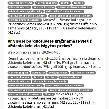
užsienio keleiviams
tax free shopping
taxfree
tax free
užsienio keleiviai
užsienio keleiviui
užsienio keleivių deklaracija
užsienio keleivių deklaracijų
deklaracija užsienio keleiviams
0 proc. pvm užsienio keleiviams
pvm grąžinimas užsienio keleiviams
Mokesčių žinyno kategorijos:
pvm grąžinimas keleiviams
Pridėtinės vertės mokestis » PVM grąžinimas užsienio
asmenims (42 str., 116–119 str.) » Užsienio keleiviams
(42 str.)
Ar
visose parduotuvėse grąžinamas PVM už
užsienio keleivio įsigytas prekes?
Web turinio sąrašas
2026-04-16
Registracijos numeris KM1166 Ši informacija skelbiama:
Užsienio keleiviams (4
2
str.) Ne, PVM grąžinamas ne
visose parduotuvėse. PVM gali būti grąžinamas tik tose...
tax free shoping
pvmį 42 str
pvm grąžinimas
užsienio keleiviams
tax free shopping
taxfree
tax free
užsienio keleiviai
užsienio keleiviui
užsienio keleivių deklaracija
užsienio keleivių deklaracijų
deklaracija užsienio keleiviams
0 proc. pvm užsienio keleiviams
pvm grąžinimas užsienio keleiviams
Mokesčių žinyno
pvm grąžinimas keleiviams
40 eurų
kategorijos:
Pridėtinės vertės mokestis » PVM
grąžinimas užsienio asmenims (42 str., 116–119 str.) »
Užsienio keleiviams (42 str.)