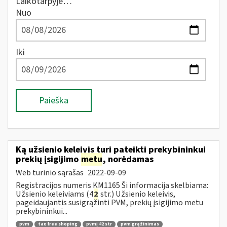
Laikotarpyje…
Nuo
Iki
Paieška
Ką užsienio keleivis turi pateikti prekybininkui
prekių įsigijimo
metu
, norėdamas
Web turinio sąrašas
2022-09-09
Registracijos numeris KM1165 Ši informacija skelbiama:
Užsienio keleiviams (4
2
str.) Užsienio keleivis,
pageidaujantis susigrąžinti PVM, prekių įsigijimo metu
prekybininkui...
pvm
tax free shoping
pvmį 42 str
pvm grąžinimas