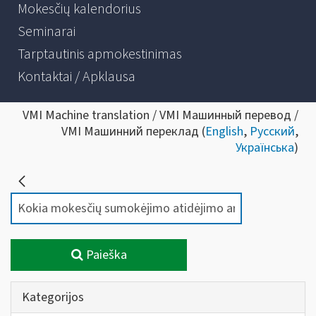
Mokesčių kalendorius
Seminarai
Tarptautinis apmokestinimas
Kontaktai / Apklausa
VMI Machine translation / VMI Машинный перевод /
VMI Машинний переклад (
English
,
Русский
,
Українська
)
Paieška
Kategorijos