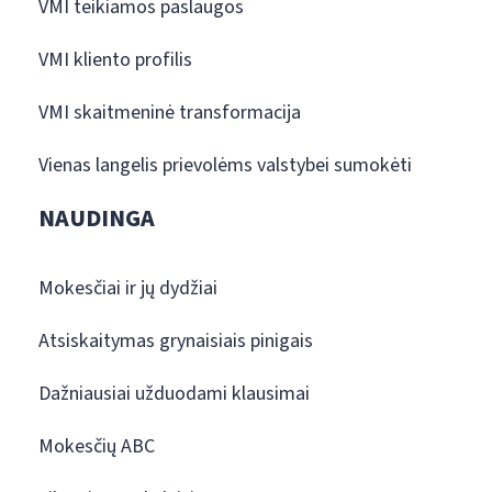
VMI teikiamos paslaugos
VMI kliento profilis
VMI skaitmeninė transformacija
Vienas langelis prievolėms valstybei sumokėti
NAUDINGA
Mokesčiai ir jų dydžiai
Atsiskaitymas grynaisiais pinigais
Dažniausiai užduodami klausimai
Mokesčių ABC