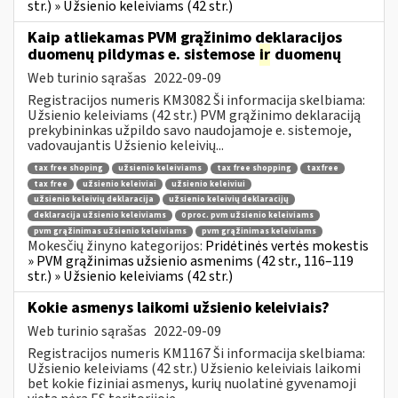
str.) » Užsienio keleiviams (42 str.)
Kaip atliekamas PVM grąžinimo deklaracijos
duomenų pildymas e. sistemose
ir
duomenų
Web turinio sąrašas
2022-09-09
Registracijos numeris KM3082 Ši informacija skelbiama:
Užsienio keleiviams (42 str.) PVM grąžinimo deklaraciją
prekybininkas užpildo savo naudojamoje e. sistemoje,
vadovaujantis Užsienio keleivių...
tax free shoping
užsienio keleiviams
tax free shopping
taxfree
tax free
užsienio keleiviai
užsienio keleiviui
užsienio keleivių deklaracija
užsienio keleivių deklaracijų
deklaracija užsienio keleiviams
0 proc. pvm užsienio keleiviams
pvm grąžinimas užsienio keleiviams
pvm grąžinimas keleiviams
Mokesčių žinyno kategorijos:
Pridėtinės vertės mokestis
» PVM grąžinimas užsienio asmenims (42 str., 116–119
str.) » Užsienio keleiviams (42 str.)
Kokie asmenys laikomi užsienio keleiviais?
Web turinio sąrašas
2022-09-09
Registracijos numeris KM1167 Ši informacija skelbiama:
Užsienio keleiviams (42 str.) Užsienio keleiviais laikomi
bet kokie fiziniai asmenys, kurių nuolatinė gyvenamoji