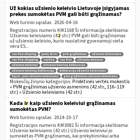
Už kokias užsienio keleivio Lietuvoje įsigyjamas
prekes sumokėtas PVM gali būti grąžinamas?
Web turinio sąrašas
2026-04-16
Registracijos numeris KM1168 Ši informacija skelbiama:
Užsienio keleiviams (4
2
str.) PVM gali būti grąžinamas
už užsienio keleivio, kurio nuolatinė gyvenamoji vieta
nėra ES...
tax free shoping
pvmį 42 str
pvm grąžinimas
užsienio keleiviams
tax free shopping
taxfree
tax free
užsienio keleiviai
užsienio keleiviui
užsienio keleivių deklaracija
užsienio keleivių deklaracijų
deklaracija užsienio keleiviams
0 proc. pvm užsienio keleiviams
pvm grąžinimas užsienio keleiviams
Mokesčių žinyno kategorijos:
Pridėtinės vertės mokestis
» PVM grąžinimas užsienio asmenims (42 str., 116–119
str.) » Užsienio keleiviams (42 str.)
Kada
ir
kaip užsienio keleiviui grąžinamas
sumokėtas PVM?
Web turinio sąrašas
2024-10-17
Registracijos numeris KM3081 Ši informacija skelbiama:
Užsienio keleiviams (42 str.) Užsienio keleiviui jo
sumokėtas PVM grąžinamas, kai prekybininkui arba