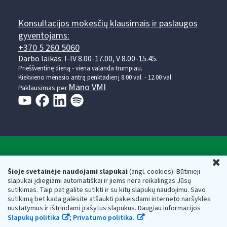
Konsultacijos mokesčių klausimais ir paslaugos
gyventojams:
+370 5 260 5060
Darbo laikas: I-IV 8.00-17.00, V 8.00-15.45.
Prieššventinę dieną - viena valanda trumpiau.
Kiekvieno mėnesio antrą penktadienį 8.00 val. - 12.00 val.
Mano VMI
Paklausimas per
Valstybinė mokesčių inspekcija prie Lietuvos
U
Respublikos finansų ministerijos
Šioje svetainėje naudojami slapukai
(angl. cookies). Būtinieji
slapukai įdiegiami automatiškai ir jiems nėra reikalingas Jūsų
Biudžetinė įstaiga. Juridinio asmens kodas — 188659752,
sutikimas. Taip pat galite sutikti ir su kitų slapukų naudojimu. Savo
adresas: Vasario 16-osios g. 14, 01107 Vilnius, Lietuva, el.paštas:
sutikimą bet kada galėsite atšaukti pakeisdami interneto naršyklės
vmi@vmi.lt
, E. pristatymo dėžutės adresas 188659752
nustatymus ir ištrindami įrašytus slapukus. Daugiau informacijos
Duomenys apie Valstybinę mokesčių inspekciją prie Lietuvos
Slapukų politika
;
Privatumo politika.
Respublikos finansų ministerijos kaupiami ir saugomi Juridinių