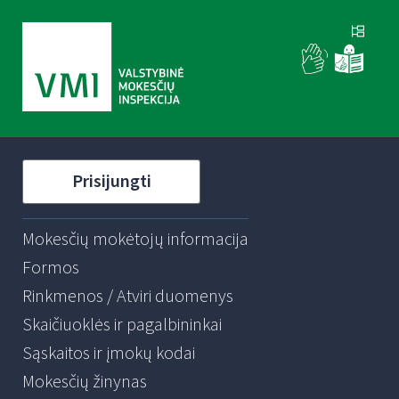
Prisijungti
Mokesčių mokėtojų informacija
Formos
Rinkmenos / Atviri duomenys
Skaičiuoklės ir pagalbininkai
Sąskaitos ir įmokų kodai
Mokesčių žinynas