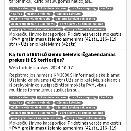
tarpininkui, kurio paslaugomis naudojasi...
tax free shoping
užsienio keleiviams
tax free shopping
taxfree
tax free
užsienio keleiviai
užsienio keleiviui
užsienio keleivių deklaracija
užsienio keleivių deklaracijų
deklaracija užsienio keleiviams
0 proc. pvm užsienio keleiviams
pvm grąžinimas užsienio keleiviams
pvm grąžinimas keleiviams
Mokesčių žinyno kategorijos:
Pridėtinės vertės mokestis
» PVM grąžinimas užsienio asmenims (42 str., 116–119
str.) » Užsienio keleiviams (42 str.)
Ką turi atlikti užsienio keleivis išgabendamas
prekes iš ES teritorijos?
Web turinio sąrašas
2024-10-17
Registracijos numeris KM3080 Ši informacija skelbiama:
Užsienio keleiviams (42 str.) Užsienio keleivis, siekiantis
iš prekybininko susigrąžinti sumokėtą PVM, visus
muitinės formalumus susijusius su...
tax free shoping
užsienio keleiviams
tax free shopping
taxfree
tax free
užsienio keleiviai
užsienio keleiviui
užsienio keleivių deklaracija
užsienio keleivių deklaracijų
deklaracija užsienio keleiviams
0 proc. pvm užsienio keleiviams
pvm grąžinimas užsienio keleiviams
pvm grąžinimas keleiviams
Mokesčių žinyno kategorijos:
Pridėtinės vertės mokestis
» PVM grąžinimas užsienio asmenims (42 str., 116–119