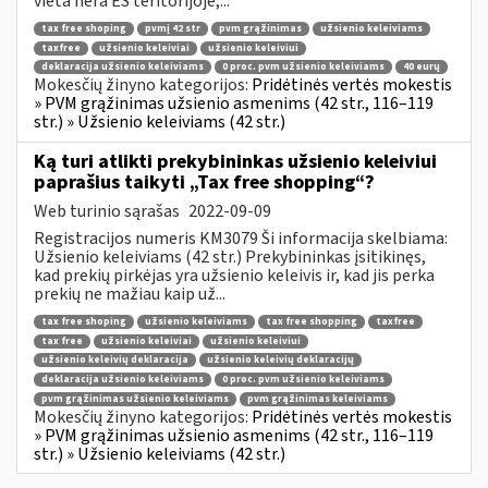
vieta nėra ES teritorijoje,...
tax free shoping
pvmį 42 str
pvm grąžinimas
užsienio keleiviams
taxfree
užsienio keleiviai
užsienio keleiviui
deklaracija užsienio keleiviams
0 proc. pvm užsienio keleiviams
40 eurų
Mokesčių žinyno kategorijos:
Pridėtinės vertės mokestis
» PVM grąžinimas užsienio asmenims (42 str., 116–119
str.) » Užsienio keleiviams (42 str.)
Ką turi atlikti prekybininkas užsienio keleiviui
paprašius taikyti „Tax free shopping“?
Web turinio sąrašas
2022-09-09
Registracijos numeris KM3079 Ši informacija skelbiama:
Užsienio keleiviams (42 str.) Prekybininkas įsitikinęs,
kad prekių pirkėjas yra užsienio keleivis ir, kad jis perka
prekių ne mažiau kaip už...
tax free shoping
užsienio keleiviams
tax free shopping
taxfree
tax free
užsienio keleiviai
užsienio keleiviui
užsienio keleivių deklaracija
užsienio keleivių deklaracijų
deklaracija užsienio keleiviams
0 proc. pvm užsienio keleiviams
pvm grąžinimas užsienio keleiviams
pvm grąžinimas keleiviams
Mokesčių žinyno kategorijos:
Pridėtinės vertės mokestis
» PVM grąžinimas užsienio asmenims (42 str., 116–119
str.) » Užsienio keleiviams (42 str.)