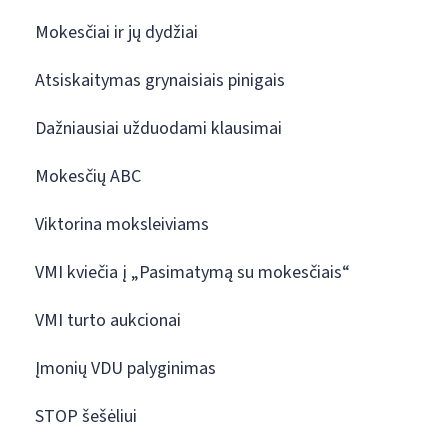
Mokesčiai ir jų dydžiai
Atsiskaitymas grynaisiais pinigais
Dažniausiai užduodami klausimai
Mokesčių ABC
Viktorina moksleiviams
VMI kviečia į „Pasimatymą su mokesčiais“
VMI turto aukcionai
Įmonių VDU palyginimas
STOP šešėliui