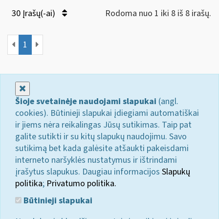
30 Įrašų(-ai)
Rodoma nuo 1 iki 8 iš 8 irašų.
1
Uždaryti
Šioje svetainėje naudojami slapukai
(angl.
cookies). Būtinieji slapukai įdiegiami automatiškai
ir jiems nėra reikalingas Jūsų sutikimas. Taip pat
galite sutikti ir su kitų slapukų naudojimu. Savo
sutikimą bet kada galėsite atšaukti pakeisdami
interneto naršyklės nustatymus ir ištrindami
įrašytus slapukus. Daugiau informacijos
Slapukų
politika
;
Privatumo politika.
Būtinieji slapukai