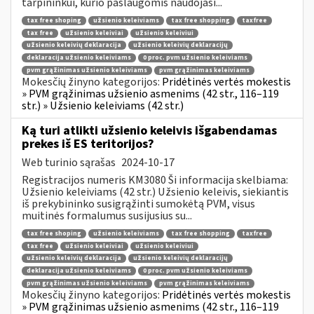
tarpininkui, kurio paslaugomis naudojasi...
tax free shoping
užsienio keleiviams
tax free shopping
taxfree
tax free
užsienio keleiviai
užsienio keleiviui
užsienio keleivių deklaracija
užsienio keleivių deklaracijų
deklaracija užsienio keleiviams
0 proc. pvm užsienio keleiviams
pvm grąžinimas užsienio keleiviams
pvm grąžinimas keleiviams
Mokesčių žinyno kategorijos:
Pridėtinės vertės mokestis
» PVM grąžinimas užsienio asmenims (42 str., 116–119
str.) » Užsienio keleiviams (42 str.)
Ką turi atlikti užsienio keleivis išgabendamas
prekes iš ES teritorijos?
Web turinio sąrašas
2024-10-17
Registracijos numeris KM3080 Ši informacija skelbiama:
Užsienio keleiviams (42 str.) Užsienio keleivis, siekiantis
iš prekybininko susigrąžinti sumokėtą PVM, visus
muitinės formalumus susijusius su...
tax free shoping
užsienio keleiviams
tax free shopping
taxfree
tax free
užsienio keleiviai
užsienio keleiviui
užsienio keleivių deklaracija
užsienio keleivių deklaracijų
deklaracija užsienio keleiviams
0 proc. pvm užsienio keleiviams
pvm grąžinimas užsienio keleiviams
pvm grąžinimas keleiviams
Mokesčių žinyno kategorijos:
Pridėtinės vertės mokestis
» PVM grąžinimas užsienio asmenims (42 str., 116–119