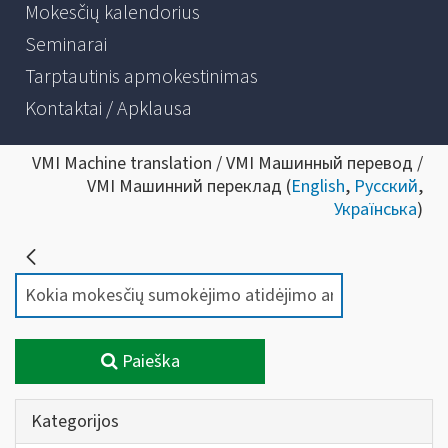
Mokesčių kalendorius
Seminarai
Tarptautinis apmokestinimas
Kontaktai / Apklausa
VMI Machine translation / VMI Машинный перевод /
VMI Машинний переклад (
English
,
Русский
,
Українська
)
Paieška
Kategorijos