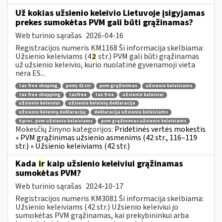
Už kokias užsienio keleivio Lietuvoje įsigyjamas
prekes sumokėtas PVM gali būti grąžinamas?
Web turinio sąrašas
2026-04-16
Registracijos numeris KM1168 Ši informacija skelbiama:
Užsienio keleiviams (4
2
str.) PVM gali būti grąžinamas
už užsienio keleivio, kurio nuolatinė gyvenamoji vieta
nėra ES...
tax free shoping
pvmį 42 str
pvm grąžinimas
užsienio keleiviams
tax free shopping
taxfree
tax free
užsienio keleiviai
užsienio keleiviui
užsienio keleivių deklaracija
užsienio keleivių deklaracijų
deklaracija užsienio keleiviams
0 proc. pvm užsienio keleiviams
pvm grąžinimas užsienio keleiviams
Mokesčių žinyno kategorijos:
Pridėtinės vertės mokestis
» PVM grąžinimas užsienio asmenims (42 str., 116–119
str.) » Užsienio keleiviams (42 str.)
Kada
ir
kaip užsienio keleiviui grąžinamas
sumokėtas PVM?
Web turinio sąrašas
2024-10-17
Registracijos numeris KM3081 Ši informacija skelbiama:
Užsienio keleiviams (42 str.) Užsienio keleiviui jo
sumokėtas PVM grąžinamas, kai prekybininkui arba