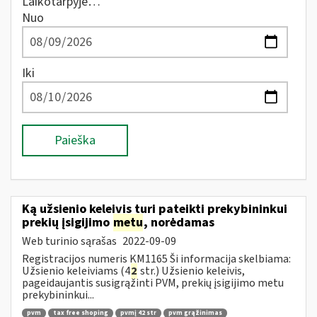
Laikotarpyje…
Nuo
Iki
Paieška
Ką užsienio keleivis turi pateikti prekybininkui
prekių įsigijimo
metu
, norėdamas
Web turinio sąrašas
2022-09-09
Registracijos numeris KM1165 Ši informacija skelbiama:
Užsienio keleiviams (4
2
str.) Užsienio keleivis,
pageidaujantis susigrąžinti PVM, prekių įsigijimo metu
prekybininkui...
pvm
tax free shoping
pvmį 42 str
pvm grąžinimas