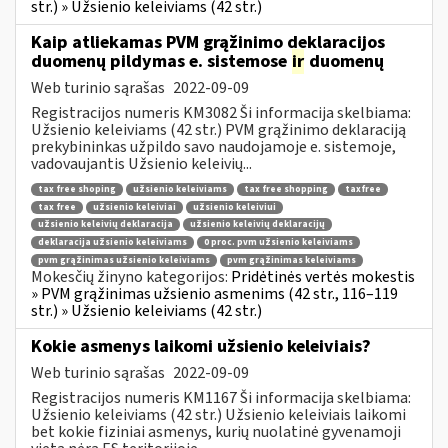
str.) » Užsienio keleiviams (42 str.)
Kaip atliekamas PVM grąžinimo deklaracijos
duomenų pildymas e. sistemose
ir
duomenų
Web turinio sąrašas
2022-09-09
Registracijos numeris KM3082 Ši informacija skelbiama:
Užsienio keleiviams (42 str.) PVM grąžinimo deklaraciją
prekybininkas užpildo savo naudojamoje e. sistemoje,
vadovaujantis Užsienio keleivių...
tax free shoping
užsienio keleiviams
tax free shopping
taxfree
tax free
užsienio keleiviai
užsienio keleiviui
užsienio keleivių deklaracija
užsienio keleivių deklaracijų
deklaracija užsienio keleiviams
0 proc. pvm užsienio keleiviams
pvm grąžinimas užsienio keleiviams
pvm grąžinimas keleiviams
Mokesčių žinyno kategorijos:
Pridėtinės vertės mokestis
» PVM grąžinimas užsienio asmenims (42 str., 116–119
str.) » Užsienio keleiviams (42 str.)
Kokie asmenys laikomi užsienio keleiviais?
Web turinio sąrašas
2022-09-09
Registracijos numeris KM1167 Ši informacija skelbiama:
Užsienio keleiviams (42 str.) Užsienio keleiviais laikomi
bet kokie fiziniai asmenys, kurių nuolatinė gyvenamoji