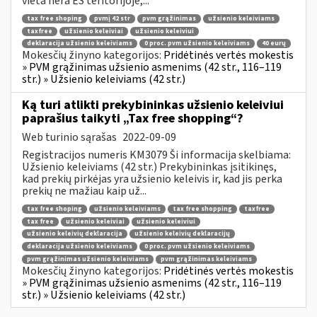
vieta nėra ES teritorijoje,...
tax free shoping
pvmį 42 str
pvm grąžinimas
užsienio keleiviams
taxfree
užsienio keleiviai
užsienio keleiviui
deklaracija užsienio keleiviams
0 proc. pvm užsienio keleiviams
40 eurų
Mokesčių žinyno kategorijos:
Pridėtinės vertės mokestis
» PVM grąžinimas užsienio asmenims (42 str., 116–119
str.) » Užsienio keleiviams (42 str.)
Ką turi atlikti prekybininkas užsienio keleiviui
paprašius taikyti „Tax free shopping“?
Web turinio sąrašas
2022-09-09
Registracijos numeris KM3079 Ši informacija skelbiama:
Užsienio keleiviams (42 str.) Prekybininkas įsitikinęs,
kad prekių pirkėjas yra užsienio keleivis ir, kad jis perka
prekių ne mažiau kaip už...
tax free shoping
užsienio keleiviams
tax free shopping
taxfree
tax free
užsienio keleiviai
užsienio keleiviui
užsienio keleivių deklaracija
užsienio keleivių deklaracijų
deklaracija užsienio keleiviams
0 proc. pvm užsienio keleiviams
pvm grąžinimas užsienio keleiviams
pvm grąžinimas keleiviams
Mokesčių žinyno kategorijos:
Pridėtinės vertės mokestis
» PVM grąžinimas užsienio asmenims (42 str., 116–119
str.) » Užsienio keleiviams (42 str.)