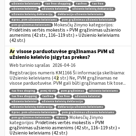
užsienio keleiviams
tax free shopping
taxfree
tax free
užsienio keleiviai
užsienio keleiviui
užsienio keleivių deklaracija
užsienio keleivių deklaracijų
deklaracija užsienio keleiviams
0 proc. pvm užsienio keleiviams
pvm grąžinimas užsienio keleiviams
Mokesčių žinyno kategorijos:
pvm grąžinimas keleiviams
Pridėtinės vertės mokestis » PVM grąžinimas užsienio
asmenims (42 str., 116–119 str.) » Užsienio keleiviams
(42 str.)
Ar
visose parduotuvėse grąžinamas PVM už
užsienio keleivio įsigytas prekes?
Web turinio sąrašas
2026-04-16
Registracijos numeris KM1166 Ši informacija skelbiama:
Užsienio keleiviams (4
2
str.) Ne, PVM grąžinamas ne
visose parduotuvėse. PVM gali būti grąžinamas tik tose...
tax free shoping
pvmį 42 str
pvm grąžinimas
užsienio keleiviams
tax free shopping
taxfree
tax free
užsienio keleiviai
užsienio keleiviui
užsienio keleivių deklaracija
užsienio keleivių deklaracijų
deklaracija užsienio keleiviams
0 proc. pvm užsienio keleiviams
pvm grąžinimas užsienio keleiviams
Mokesčių žinyno
pvm grąžinimas keleiviams
40 eurų
kategorijos:
Pridėtinės vertės mokestis » PVM
grąžinimas užsienio asmenims (42 str., 116–119 str.) »
Užsienio keleiviams (42 str.)