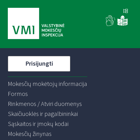
Prisijungti
Mokesčių mokėtojų informacija
Formos
Rinkmenos / Atviri duomenys
Skaičiuoklės ir pagalbininkai
Sąskaitos ir įmokų kodai
Mokesčių žinynas