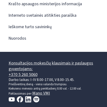
Krašto apsaugos ministerijos informacija
Interneto svetainės atitikties paraiška
Ieškome turto savininkų
Nuorodos
Konsultacijos mokesčių klausimais ir paslaugos
gyventojams:
+370 5 260 5060
Darbo laikas: I-IV 8.00-17.00, V 8.00-15.45.
Prieššventinę dieną - viena valanda trumpiau.
Kiekvieno mėnesio antrą penktadienį 8.00 val. - 12.00 val.
Mano VMI
Paklausimas per