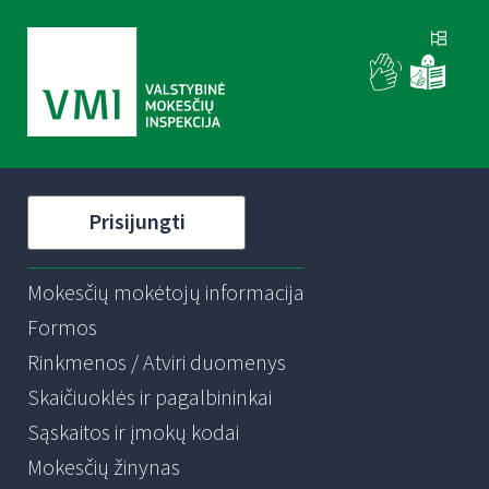
Prisijungti
Mokesčių mokėtojų informacija
Formos
Rinkmenos / Atviri duomenys
Skaičiuoklės ir pagalbininkai
Sąskaitos ir įmokų kodai
Mokesčių žinynas