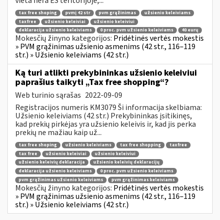
vieta nėra ES teritorijoje,...
tax free shoping
pvmį 42 str
pvm grąžinimas
užsienio keleiviams
taxfree
užsienio keleiviai
užsienio keleiviui
deklaracija užsienio keleiviams
0 proc. pvm užsienio keleiviams
40 eurų
Mokesčių žinyno kategorijos:
Pridėtinės vertės mokestis
» PVM grąžinimas užsienio asmenims (42 str., 116–119
str.) » Užsienio keleiviams (42 str.)
Ką turi atlikti prekybininkas užsienio keleiviui
paprašius taikyti „Tax free shopping“?
Web turinio sąrašas
2022-09-09
Registracijos numeris KM3079 Ši informacija skelbiama:
Užsienio keleiviams (42 str.) Prekybininkas įsitikinęs,
kad prekių pirkėjas yra užsienio keleivis ir, kad jis perka
prekių ne mažiau kaip už...
tax free shoping
užsienio keleiviams
tax free shopping
taxfree
tax free
užsienio keleiviai
užsienio keleiviui
užsienio keleivių deklaracija
užsienio keleivių deklaracijų
deklaracija užsienio keleiviams
0 proc. pvm užsienio keleiviams
pvm grąžinimas užsienio keleiviams
pvm grąžinimas keleiviams
Mokesčių žinyno kategorijos:
Pridėtinės vertės mokestis
» PVM grąžinimas užsienio asmenims (42 str., 116–119
str.) » Užsienio keleiviams (42 str.)