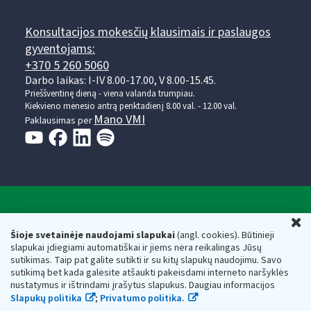
Konsultacijos mokesčių klausimais ir paslaugos
gyventojams:
+370 5 260 5060
Darbo laikas: I-IV 8.00-17.00, V 8.00-15.45.
Prieššventinę dieną - viena valanda trumpiau.
Kiekvieno mėnesio antrą penktadienį 8.00 val. - 12.00 val.
Mano VMI
Paklausimas per
Valstybinė mokesčių inspekcija prie Lietuvos
U
Respublikos finansų ministerijos
Šioje svetainėje naudojami slapukai
(angl. cookies). Būtinieji
slapukai įdiegiami automatiškai ir jiems nėra reikalingas Jūsų
Biudžetinė įstaiga. Juridinio asmens kodas — 188659752,
sutikimas. Taip pat galite sutikti ir su kitų slapukų naudojimu. Savo
adresas: Vasario 16-osios g. 14, 01107 Vilnius, Lietuva, el.paštas:
sutikimą bet kada galėsite atšaukti pakeisdami interneto naršyklės
vmi@vmi.lt
, E. pristatymo dėžutės adresas 188659752
nustatymus ir ištrindami įrašytus slapukus. Daugiau informacijos
Duomenys apie Valstybinę mokesčių inspekciją prie Lietuvos
Slapukų politika
;
Privatumo politika.
Respublikos finansų ministerijos kaupiami ir saugomi Juridinių