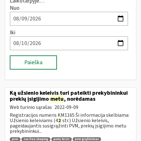
Laikotarpyje…
Nuo
Iki
Paieška
Ką užsienio keleivis turi pateikti prekybininkui
prekių įsigijimo
metu
, norėdamas
Web turinio sąrašas
2022-09-09
Registracijos numeris KM1165 Ši informacija skelbiama:
Užsienio keleiviams (4
2
str.) Užsienio keleivis,
pageidaujantis susigrąžinti PVM, prekių įsigijimo metu
prekybininkui...
pvm
tax free shoping
pvmį 42 str
pvm grąžinimas