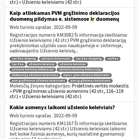
str.) » Užsienio keleiviams (42 str.)
Kaip atliekamas PVM grąžinimo deklaracijos
duomenų pildymas e. sistemose
ir
duomenų
Web turinio sąrašas
2022-09-09
Registracijos numeris KM3082 Ši informacija skelbiama:
Užsienio keleiviams (42 str.) PVM grąžinimo deklaraciją
prekybininkas užpildo savo naudojamoje e. sistemoje,
vadovaujantis Užsienio keleivių...
tax free shoping
užsienio keleiviams
tax free shopping
taxfree
tax free
užsienio keleiviai
užsienio keleiviui
užsienio keleivių deklaracija
užsienio keleivių deklaracijų
deklaracija užsienio keleiviams
0 proc. pvm užsienio keleiviams
pvm grąžinimas užsienio keleiviams
pvm grąžinimas keleiviams
Mokesčių žinyno kategorijos:
Pridėtinės vertės mokestis
» PVM grąžinimas užsienio asmenims (42 str., 116–119
str.) » Užsienio keleiviams (42 str.)
Kokie asmenys laikomi užsienio keleiviais?
Web turinio sąrašas
2022-09-09
Registracijos numeris KM1167 Ši informacija skelbiama:
Užsienio keleiviams (42 str.) Užsienio keleiviais laikomi
bet kokie fiziniai asmenys, kurių nuolatinė gyvenamoji