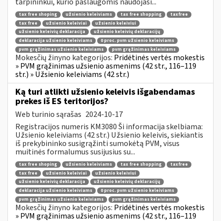
tarpininkui, kurio paslaugomis naudojasi...
tax free shoping
užsienio keleiviams
tax free shopping
taxfree
tax free
užsienio keleiviai
užsienio keleiviui
užsienio keleivių deklaracija
užsienio keleivių deklaracijų
deklaracija užsienio keleiviams
0 proc. pvm užsienio keleiviams
pvm grąžinimas užsienio keleiviams
pvm grąžinimas keleiviams
Mokesčių žinyno kategorijos:
Pridėtinės vertės mokestis
» PVM grąžinimas užsienio asmenims (42 str., 116–119
str.) » Užsienio keleiviams (42 str.)
Ką turi atlikti užsienio keleivis išgabendamas
prekes iš ES teritorijos?
Web turinio sąrašas
2024-10-17
Registracijos numeris KM3080 Ši informacija skelbiama:
Užsienio keleiviams (42 str.) Užsienio keleivis, siekiantis
iš prekybininko susigrąžinti sumokėtą PVM, visus
muitinės formalumus susijusius su...
tax free shoping
užsienio keleiviams
tax free shopping
taxfree
tax free
užsienio keleiviai
užsienio keleiviui
užsienio keleivių deklaracija
užsienio keleivių deklaracijų
deklaracija užsienio keleiviams
0 proc. pvm užsienio keleiviams
pvm grąžinimas užsienio keleiviams
pvm grąžinimas keleiviams
Mokesčių žinyno kategorijos:
Pridėtinės vertės mokestis
» PVM grąžinimas užsienio asmenims (42 str., 116–119