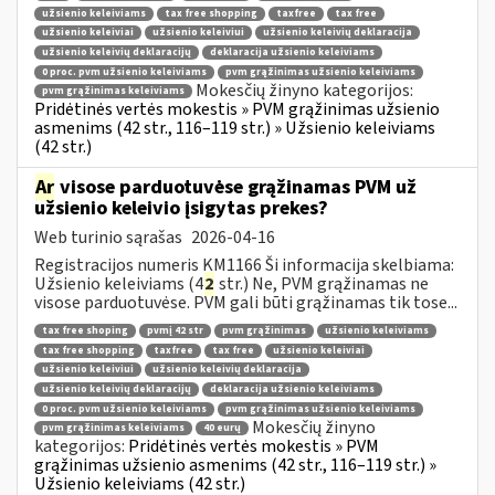
užsienio keleiviams
tax free shopping
taxfree
tax free
užsienio keleiviai
užsienio keleiviui
užsienio keleivių deklaracija
užsienio keleivių deklaracijų
deklaracija užsienio keleiviams
0 proc. pvm užsienio keleiviams
pvm grąžinimas užsienio keleiviams
Mokesčių žinyno kategorijos:
pvm grąžinimas keleiviams
Pridėtinės vertės mokestis » PVM grąžinimas užsienio
asmenims (42 str., 116–119 str.) » Užsienio keleiviams
(42 str.)
Ar
visose parduotuvėse grąžinamas PVM už
užsienio keleivio įsigytas prekes?
Web turinio sąrašas
2026-04-16
Registracijos numeris KM1166 Ši informacija skelbiama:
Užsienio keleiviams (4
2
str.) Ne, PVM grąžinamas ne
visose parduotuvėse. PVM gali būti grąžinamas tik tose...
tax free shoping
pvmį 42 str
pvm grąžinimas
užsienio keleiviams
tax free shopping
taxfree
tax free
užsienio keleiviai
užsienio keleiviui
užsienio keleivių deklaracija
užsienio keleivių deklaracijų
deklaracija užsienio keleiviams
0 proc. pvm užsienio keleiviams
pvm grąžinimas užsienio keleiviams
Mokesčių žinyno
pvm grąžinimas keleiviams
40 eurų
kategorijos:
Pridėtinės vertės mokestis » PVM
grąžinimas užsienio asmenims (42 str., 116–119 str.) »
Užsienio keleiviams (42 str.)