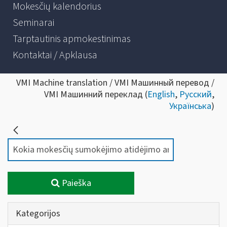
Mokesčių kalendorius
Seminarai
Tarptautinis apmokestinimas
Kontaktai / Apklausa
VMI Machine translation / VMI Машинный перевод /
VMI Машинний переклад (
English
,
Русский
,
Українська
)
Paieška
Kategorijos