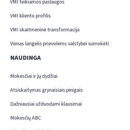
VMI teikiamos paslaugos
VMI kliento profilis
VMI skaitmeninė transformacija
Vienas langelis prievolėms valstybei sumokėti
NAUDINGA
Mokesčiai ir jų dydžiai
Atsiskaitymas grynaisiais pinigais
Dažniausiai užduodami klausimai
Mokesčių ABC