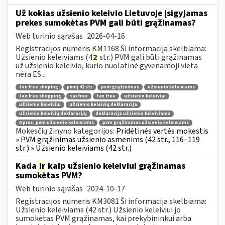
Už kokias užsienio keleivio Lietuvoje įsigyjamas
prekes sumokėtas PVM gali būti grąžinamas?
Web turinio sąrašas
2026-04-16
Registracijos numeris KM1168 Ši informacija skelbiama:
Užsienio keleiviams (4
2
str.) PVM gali būti grąžinamas
už užsienio keleivio, kurio nuolatinė gyvenamoji vieta
nėra ES...
tax free shoping
pvmį 42 str
pvm grąžinimas
užsienio keleiviams
tax free shopping
taxfree
tax free
užsienio keleiviai
užsienio keleiviui
užsienio keleivių deklaracija
užsienio keleivių deklaracijų
deklaracija užsienio keleiviams
0 proc. pvm užsienio keleiviams
pvm grąžinimas užsienio keleiviams
Mokesčių žinyno kategorijos:
Pridėtinės vertės mokestis
» PVM grąžinimas užsienio asmenims (42 str., 116–119
str.) » Užsienio keleiviams (42 str.)
Kada
ir
kaip užsienio keleiviui grąžinamas
sumokėtas PVM?
Web turinio sąrašas
2024-10-17
Registracijos numeris KM3081 Ši informacija skelbiama:
Užsienio keleiviams (42 str.) Užsienio keleiviui jo
sumokėtas PVM grąžinamas, kai prekybininkui arba