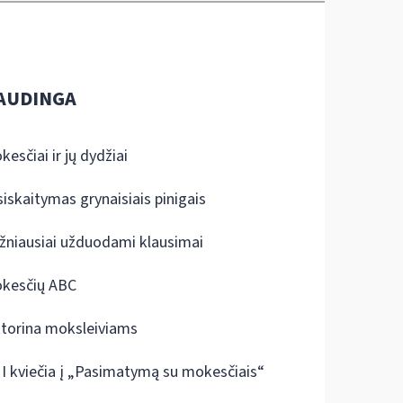
AUDINGA
kesčiai ir jų dydžiai
siskaitymas grynaisiais pinigais
žniausiai užduodami klausimai
kesčių ABC
ktorina moksleiviams
I kviečia į „Pasimatymą su mokesčiais“