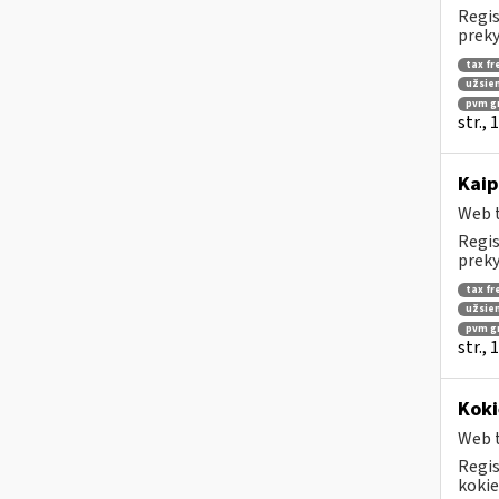
Regis
preky
tax fr
užsien
pvm g
str.,
Kaip
Web t
Regis
preky
tax fr
užsien
pvm g
str.,
Koki
Web t
Regis
kokie