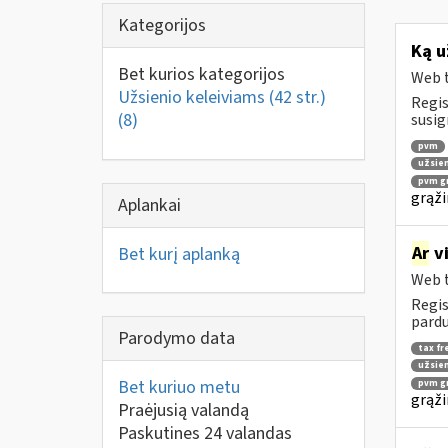
Kategorijos
Ką u
Bet kurios kategorijos
Web t
Užsienio keleiviams (42 str.)
Regis
(8)
susig
pvm
užsien
pvm gr
grąži
Aplankai
Ar
vi
Bet kurį aplanką
Web t
Regis
pardu
Parodymo data
tax fr
užsien
Bet kuriuo metu
pvm gr
grąži
Praėjusią valandą
Paskutines 24 valandas