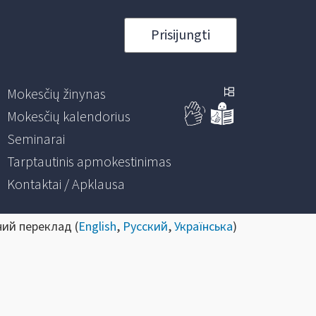
Prisijungti
Mokesčių žinynas
Mokesčių kalendorius
Seminarai
Tarptautinis apmokestinimas
Kontaktai / Apklausa
ний переклад (
English
,
Русский
,
Українська
)