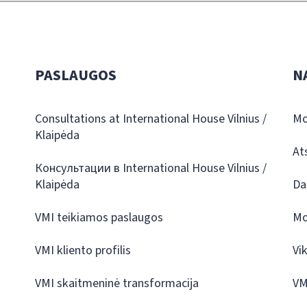
PASLAUGOS
N
Consultations at International House Vilnius /
Mo
Klaipėda
At
Консультации в International House Vilnius /
Klaipėda
Da
VMI teikiamos paslaugos
Mo
VMI kliento profilis
Vi
VMI skaitmeninė transformacija
VM