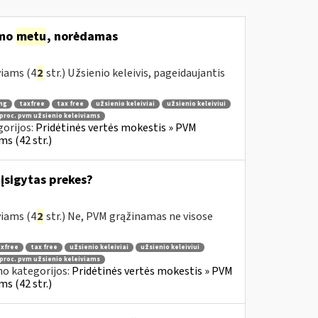
imo
metu
, norėdamas
viams (4
2
str.) Užsienio keleivis, pageidaujantis
ng
taxfree
tax free
užsienio keleiviai
užsienio keleiviui
 proc. pvm užsienio keleiviams
orijos:
Pridėtinės vertės mokestis » PVM
s (42 str.)
įsigytas prekes?
viams (4
2
str.) Ne, PVM grąžinamas ne visose
xfree
tax free
užsienio keleiviai
užsienio keleiviui
 proc. pvm užsienio keleiviams
no kategorijos:
Pridėtinės vertės mokestis » PVM
s (42 str.)