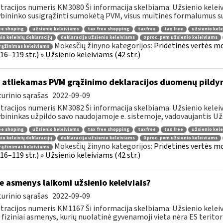
tracijos numeris KM3080 Ši informacija skelbiama: Užsienio keleiviam
bininko susigrąžinti sumokėtą PVM, visus muitinės formalumus susi
ee shoping
užsienio keleiviams
tax free shopping
taxfree
tax free
užsienio kele
io keleivių deklaracijų
deklaracija užsienio keleiviams
0 proc. pvm užsienio keleiviams
Mokesčių žinyno kategorijos:
Pridėtinės vertės m
rąžinimas keleiviams
 116–119 str.) » Užsienio keleiviams (42 str.)
 atliekamas PVM grąžinimo deklaracijos duomenų pildy
urinio sąrašas
2022-09-09
tracijos numeris KM3082 Ši informacija skelbiama: Užsienio keleiv
bininkas užpildo savo naudojamoje e. sistemoje, vadovaujantis Užsi
ee shoping
užsienio keleiviams
tax free shopping
taxfree
tax free
užsienio kele
io keleivių deklaracijų
deklaracija užsienio keleiviams
0 proc. pvm užsienio keleiviams
Mokesčių žinyno kategorijos:
Pridėtinės vertės m
rąžinimas keleiviams
 116–119 str.) » Užsienio keleiviams (42 str.)
e asmenys laikomi užsienio keleiviais?
urinio sąrašas
2022-09-09
tracijos numeris KM1167 Ši informacija skelbiama: Užsienio keleivi
 fiziniai asmenys, kurių nuolatinė gyvenamoji vieta nėra ES teritorij