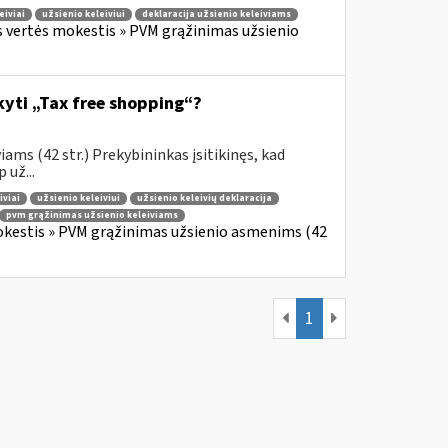
eiviai
užsienio keleiviui
deklaracija užsienio keleiviams
s vertės mokestis » PVM grąžinimas užsienio
ikyti „Tax free shopping“?
ams (42 str.) Prekybininkas įsitikinęs, kad
 už...
iviai
užsienio keleiviui
užsienio keleivių deklaracija
pvm grąžinimas užsienio keleiviams
okestis » PVM grąžinimas užsienio asmenims (42
1