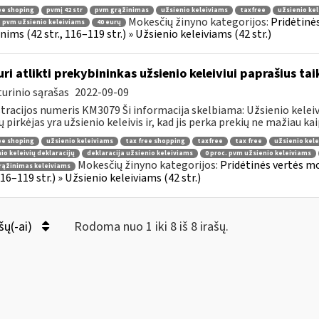
ee shoping
pvmį 42 str
pvm grąžinimas
užsienio keleiviams
taxfree
užsienio kel
Mokesčių žinyno kategorijos:
Pridėtinė
. pvm užsienio keleiviams
40 eurų
ims (42 str., 116–119 str.) » Užsienio keleiviams (42 str.)
uri atlikti prekybininkas užsienio keleiviui paprašius ta
urinio sąrašas
2022-09-09
tracijos numeris KM3079 Ši informacija skelbiama: Užsienio keleivi
ų pirkėjas yra užsienio keleivis ir, kad jis perka prekių ne mažiau kaip
ee shoping
užsienio keleiviams
tax free shopping
taxfree
tax free
užsienio kele
io keleivių deklaracijų
deklaracija užsienio keleiviams
0 proc. pvm užsienio keleiviams
Mokesčių žinyno kategorijos:
Pridėtinės vertės m
rąžinimas keleiviams
 116–119 str.) » Užsienio keleiviams (42 str.)
šų(-ai)
Rodoma nuo 1 iki 8 iš 8 irašų.