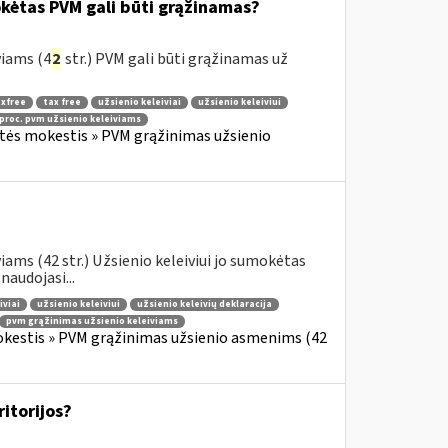
okėtas PVM gali būti grąžinamas?
viams (4
2
str.) PVM gali būti grąžinamas už
xfree
tax free
užsienio keleiviai
užsienio keleiviui
 proc. pvm užsienio keleiviams
rtės mokestis » PVM grąžinimas užsienio
ams (42 str.) Užsienio keleiviui jo sumokėtas
audojasi...
iviai
užsienio keleiviui
užsienio keleivių deklaracija
pvm grąžinimas užsienio keleiviams
okestis » PVM grąžinimas užsienio asmenims (42
ritorijos?