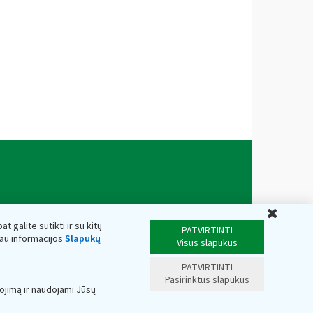
Uždar
t galite sutikti ir su kitų
PATVIRTINTI
iau informacijos
Slapukų
Visus slapukus
PATVIRTINTI
Pasirinktus slapukus
ojimą ir naudojami Jūsų