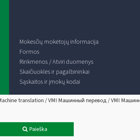
Mokesčių mokėtojų informacija
Formos
Rinkmenos / Atviri duomenys
Skaičiuoklės ir pagalbininkai
Sąskaitos ir įmokų kodai
Machine translation / VMI Машинный перевод / VMI Машин
Paieška