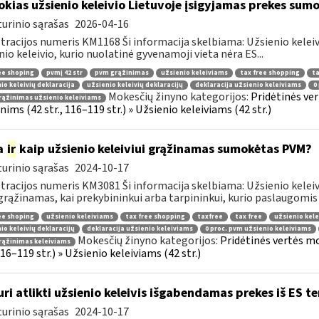
okias užsienio keleivio Lietuvoje įsigyjamas prekes sum
urinio sąrašas
2026-04-16
tracijos numeris KM1168 Ši informacija skelbiama: Užsienio kelei
nio keleivio, kurio nuolatinė gyvenamoji vieta nėra ES...
ee shoping
pvmį 42 str
pvm grąžinimas
užsienio keleiviams
tax free shopping
ta
io keleivių deklaracija
užsienio keleivių deklaracijų
deklaracija užsienio keleiviams
0
Mokesčių žinyno kategorijos:
Pridėtinės ve
ąžinimas užsienio keleiviams
ims (42 str., 116–119 str.) » Užsienio keleiviams (42 str.)
a
ir
kaip užsienio keleiviui grąžinamas sumokėtas PVM?
urinio sąrašas
2024-10-17
tracijos numeris KM3081 Ši informacija skelbiama: Užsienio keleivi
rąžinamas, kai prekybininkui arba tarpininkui, kurio paslaugomis n
ee shoping
užsienio keleiviams
tax free shopping
taxfree
tax free
užsienio kele
io keleivių deklaracijų
deklaracija užsienio keleiviams
0 proc. pvm užsienio keleiviams
Mokesčių žinyno kategorijos:
Pridėtinės vertės m
rąžinimas keleiviams
 116–119 str.) » Užsienio keleiviams (42 str.)
uri atlikti užsienio keleivis išgabendamas prekes iš ES te
urinio sąrašas
2024-10-17