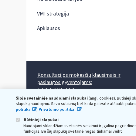
VMI strategija
Apklausos
Konsultacijos mokesčių klausimais ir
paslaugos gyventojams:
+370 5 260 5060
Darbo laikas: I-IV 8.00-17.00, V 8.00-15.45.
Šioje svetainėje naudojami slapukai
(angl. cookies). Būtinieji s
Prieššventinę dieną - viena valanda trumpiau.
slapukų naudojimu. Savo sutikimą bet kada galėsite atšaukti pakei
Kiekvieno mėnesio antrą penktadienį 8.00 val. - 12.00 val.
politika
;
Privatumo politika.
Mano VMI
Paklausimas per
Būtinieji slapukai
Naudojami sklandžiam svetainės veikimui ir įgalina pagrindine
funkcijas. Be šių slapukų svetainė negali tinkamai veikti.