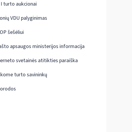
I turto aukcionai
onių VDU palyginimas
OP šešėliui
ašto apsaugos ministerijos informacija
terneto svetainės atitikties paraiška
škome turto savininkų
orodos