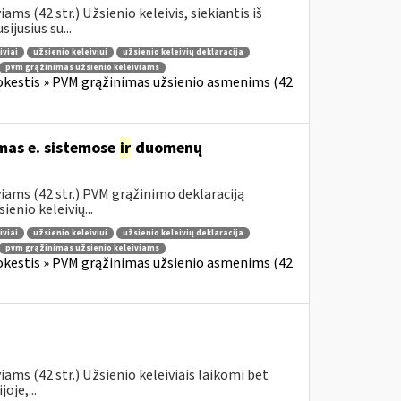
s (42 str.) Užsienio keleivis, siekiantis iš
jusius su...
iviai
užsienio keleiviui
užsienio keleivių deklaracija
pvm grąžinimas užsienio keleiviams
okestis » PVM grąžinimas užsienio asmenims (42
mas e. sistemose
ir
duomenų
iams (42 str.) PVM grąžinimo deklaraciją
enio keleivių...
iviai
užsienio keleiviui
užsienio keleivių deklaracija
pvm grąžinimas užsienio keleiviams
okestis » PVM grąžinimas užsienio asmenims (42
ams (42 str.) Užsienio keleiviais laikomi bet
oje,...