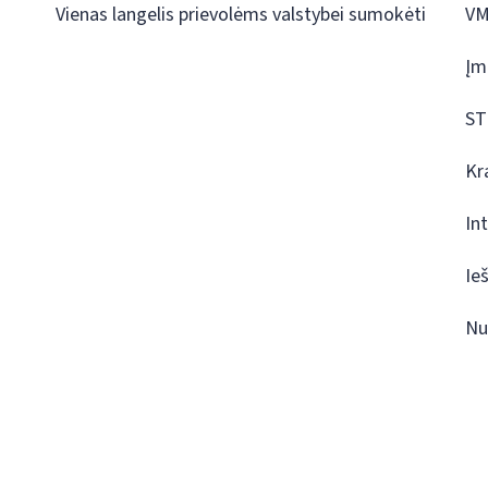
Vienas langelis prievolėms valstybei sumokėti
VM
Įm
ST
Kr
In
Ie
Nu