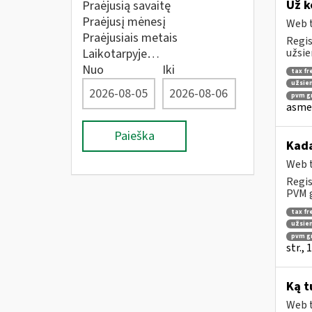
Už k
Praėjusią savaitę
Praėjusį mėnesį
Web t
Praėjusiais metais
Regis
Laikotarpyje…
užsie
Nuo
Iki
tax fr
užsien
pvm gr
asmen
Paieška
Kad
Web t
Regis
PVM g
tax fr
užsien
pvm g
str.,
Ką t
Web t