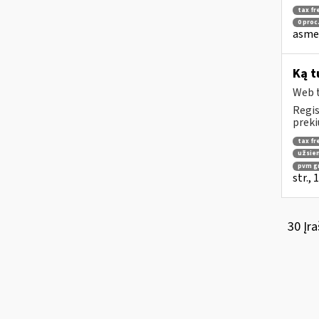
tax fr
0 proc
asmen
Ką t
Web t
Regis
preki
tax fr
užsien
pvm g
str.,
30 Įra