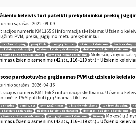
žsienio keleivis turi pateikti prekybininkui prekių įsigij
urinio sąrašas
2022-09-09
tracijos numeris KM1165 Ši informacija skelbiama: Užsienio kelei
rąžinti PVM, prekių įsigijimo metu prekybininkui...
tax free shoping
pvmį 42 str
pvm grąžinimas
užsienio keleiviams
tax free shoppi
io keleivių deklaracija
užsienio keleivių deklaracijų
deklaracija užsienio keleiviams
0
Mokesčių žinyno kateg
ąžinimas užsienio keleiviams
pvm grąžinimas keleiviams
nimas užsienio asmenims (42 str., 116–119 str.) » Užsienio keleiviam
sose parduotuvėse grąžinamas PVM už užsienio keleivio 
urinio sąrašas
2026-04-16
tracijos numeris KM1166 Ši informacija skelbiama: Užsienio kelei
otuvėse. PVM gali būti grąžinamas tik tose...
ee shoping
pvmį 42 str
pvm grąžinimas
užsienio keleiviams
tax free shopping
ta
io keleivių deklaracija
užsienio keleivių deklaracijų
deklaracija užsienio keleiviams
0
Mokesčių žiny
ąžinimas užsienio keleiviams
pvm grąžinimas keleiviams
40 eurų
nimas užsienio asmenims (42 str., 116–119 str.) » Užsienio keleiviam