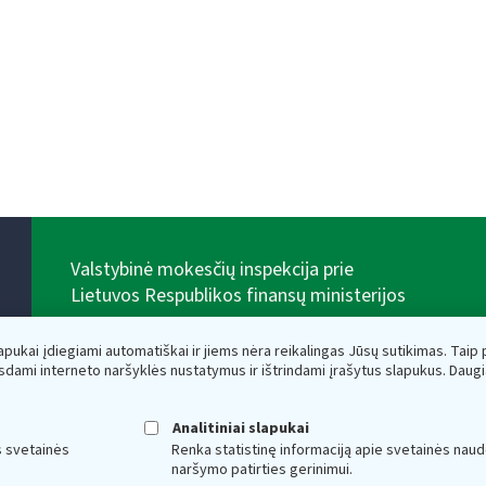
Valstybinė mokesčių inspekcija prie
Lietuvos Respublikos finansų ministerijos
Biudžetinė įstaiga. Juridinio asmens kodas — 188659752,
adresas: Vasario 16-osios g. 14, 01107 Vilnius, Lietuva,
lapukai įdiegiami automatiškai ir jiems nėra reikalingas Jūsų sutikimas. Taip pa
el.paštas:
vmi@vmi.lt
, E. pristatymo dėžutės adresas
sdami interneto naršyklės nustatymus ir ištrindami įrašytus slapukus. Daug
188659752
Duomenys apie Valstybinę mokesčių inspekciją prie
Lietuvos Respublikos finansų ministerijos kaupiami ir
Analitiniai slapukai
saugomi Juridinių asmenų registre
s svetainės
Renka statistinę informaciją apie svetainės naud
naršymo patirties gerinimui.