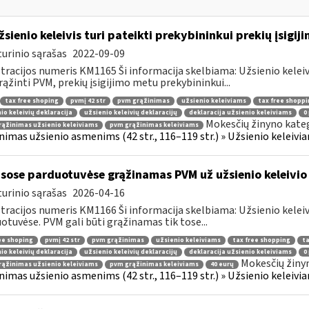
žsienio keleivis turi pateikti prekybininkui prekių įsigij
urinio sąrašas
2022-09-09
tracijos numeris KM1165 Ši informacija skelbiama: Užsienio kelei
rąžinti PVM, prekių įsigijimo metu prekybininkui...
tax free shoping
pvmį 42 str
pvm grąžinimas
užsienio keleiviams
tax free shoppi
io keleivių deklaracija
užsienio keleivių deklaracijų
deklaracija užsienio keleiviams
0
Mokesčių žinyno kateg
ąžinimas užsienio keleiviams
pvm grąžinimas keleiviams
nimas užsienio asmenims (42 str., 116–119 str.) » Užsienio keleiviam
sose parduotuvėse grąžinamas PVM už užsienio keleivio 
urinio sąrašas
2026-04-16
tracijos numeris KM1166 Ši informacija skelbiama: Užsienio kelei
otuvėse. PVM gali būti grąžinamas tik tose...
ee shoping
pvmį 42 str
pvm grąžinimas
užsienio keleiviams
tax free shopping
ta
io keleivių deklaracija
užsienio keleivių deklaracijų
deklaracija užsienio keleiviams
0
Mokesčių žiny
ąžinimas užsienio keleiviams
pvm grąžinimas keleiviams
40 eurų
nimas užsienio asmenims (42 str., 116–119 str.) » Užsienio keleiviam