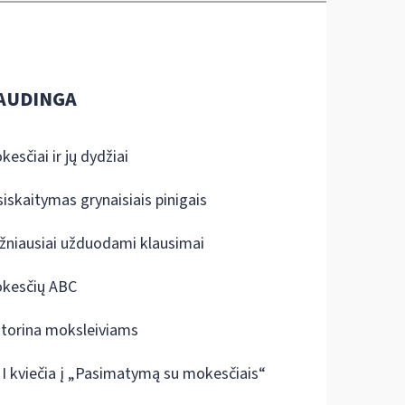
AUDINGA
kesčiai ir jų dydžiai
siskaitymas grynaisiais pinigais
žniausiai užduodami klausimai
kesčių ABC
ktorina moksleiviams
I kviečia į „Pasimatymą su mokesčiais“