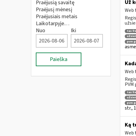
Už k
Praėjusią savaitę
Praėjusį mėnesį
Web t
Praėjusiais metais
Regis
Laikotarpyje…
užsie
Nuo
Iki
tax fr
užsien
pvm gr
asmen
Paieška
Kad
Web t
Regis
PVM g
tax fr
užsien
pvm g
str.,
Ką t
Web t