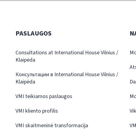
PASLAUGOS
N
Consultations at International House Vilnius /
Mo
Klaipėda
At
Консультации в International House Vilnius /
Klaipėda
Da
VMI teikiamos paslaugos
Mo
VMI kliento profilis
Vi
VMI skaitmeninė transformacija
VM