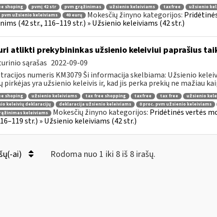
ee shoping
pvmį 42 str
pvm grąžinimas
užsienio keleiviams
taxfree
užsienio kel
Mokesčių žinyno kategorijos:
Pridėtinė
. pvm užsienio keleiviams
40 eurų
ims (42 str., 116–119 str.) » Užsienio keleiviams (42 str.)
uri atlikti prekybininkas užsienio keleiviui paprašius ta
urinio sąrašas
2022-09-09
tracijos numeris KM3079 Ši informacija skelbiama: Užsienio keleivi
ų pirkėjas yra užsienio keleivis ir, kad jis perka prekių ne mažiau kaip
ee shoping
užsienio keleiviams
tax free shopping
taxfree
tax free
užsienio kele
io keleivių deklaracijų
deklaracija užsienio keleiviams
0 proc. pvm užsienio keleiviams
Mokesčių žinyno kategorijos:
Pridėtinės vertės m
rąžinimas keleiviams
 116–119 str.) » Užsienio keleiviams (42 str.)
šų(-ai)
Rodoma nuo 1 iki 8 iš 8 irašų.