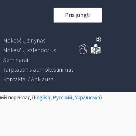
Prisijungti
Mokesčių žinynas
Mokesčių kalendorius
Seminarai
Tarptautinis apmokestinimas
Kontaktai / Apklausa
ний переклад (
English
,
Русский
,
Українська
)