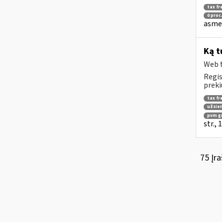
tax fr
0 proc
asmen
Ką t
Web t
Regis
preki
tax fr
užsien
pvm g
str.,
75 Įra