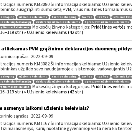
tracijos numeris KM3080 Ši informacija skelbiama: Užsienio keleiviam
bininko susigrąžinti sumokėtą PVM, visus muitinės formalumus susi
ee shoping
užsienio keleiviams
tax free shopping
taxfree
tax free
užsienio kele
io keleivių deklaracijų
deklaracija užsienio keleiviams
0 proc. pvm užsienio keleiviams
Mokesčių žinyno kategorijos:
Pridėtinės vertės m
rąžinimas keleiviams
 116–119 str.) » Užsienio keleiviams (42 str.)
 atliekamas PVM grąžinimo deklaracijos duomenų pildy
urinio sąrašas
2022-09-09
tracijos numeris KM3082 Ši informacija skelbiama: Užsienio keleiv
bininkas užpildo savo naudojamoje e. sistemoje, vadovaujantis Užsi
ee shoping
užsienio keleiviams
tax free shopping
taxfree
tax free
užsienio kele
io keleivių deklaracijų
deklaracija užsienio keleiviams
0 proc. pvm užsienio keleiviams
Mokesčių žinyno kategorijos:
Pridėtinės vertės m
rąžinimas keleiviams
 116–119 str.) » Užsienio keleiviams (42 str.)
e asmenys laikomi užsienio keleiviais?
urinio sąrašas
2022-09-09
tracijos numeris KM1167 Ši informacija skelbiama: Užsienio keleivi
 fiziniai asmenys, kurių nuolatinė gyvenamoji vieta nėra ES teritorij