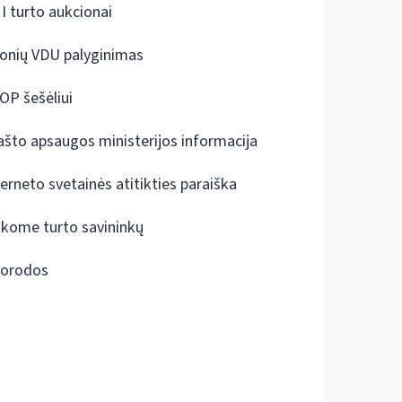
I turto aukcionai
onių VDU palyginimas
OP šešėliui
ašto apsaugos ministerijos informacija
terneto svetainės atitikties paraiška
škome turto savininkų
orodos