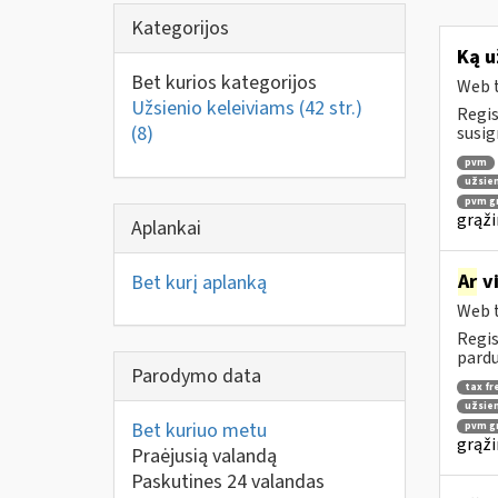
Kategorijos
Ką u
Bet kurios kategorijos
Web t
Užsienio keleiviams (42 str.)
Regis
(8)
susig
pvm
užsien
pvm gr
grąži
Aplankai
Ar
vi
Bet kurį aplanką
Web t
Regis
pardu
Parodymo data
tax fr
užsien
Bet kuriuo metu
pvm gr
grąži
Praėjusią valandą
Paskutines 24 valandas