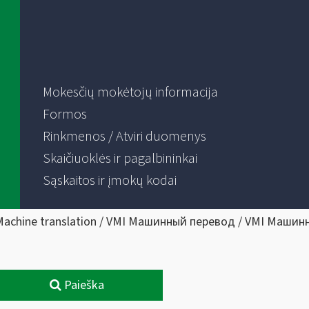
Mokesčių mokėtojų informacija
Formos
Rinkmenos / Atviri duomenys
Skaičiuoklės ir pagalbininkai
Sąskaitos ir įmokų kodai
Machine translation / VMI Машинный перевод / VMI Машин
Paieška