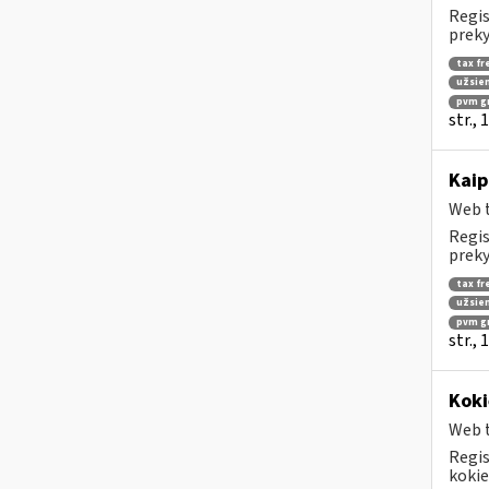
Regis
preky
tax fr
užsien
pvm g
str.,
Kaip
Web t
Regis
preky
tax fr
užsien
pvm g
str.,
Koki
Web t
Regis
kokie