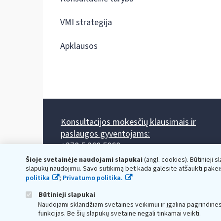
VMI strategija
Apklausos
Konsultacijos mokesčių klausimais ir
paslaugos gyventojams:
+370 5 260 5060
Darbo laikas: I-IV 8.00-17.00, V 8.00-15.45.
Šioje svetainėje naudojami slapukai
(angl. cookies). Būtinieji s
Prieššventinę dieną - viena valanda trumpiau.
slapukų naudojimu. Savo sutikimą bet kada galėsite atšaukti pakei
Kiekvieno mėnesio antrą penktadienį 8.00 val. - 12.00 val.
politika
;
Privatumo politika.
Mano VMI
Paklausimas per
Būtinieji slapukai
Naudojami sklandžiam svetainės veikimui ir įgalina pagrindine
funkcijas. Be šių slapukų svetainė negali tinkamai veikti.