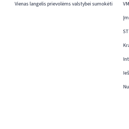
Vienas langelis prievolėms valstybei sumokėti
VM
Įm
ST
Kr
In
Ie
Nu