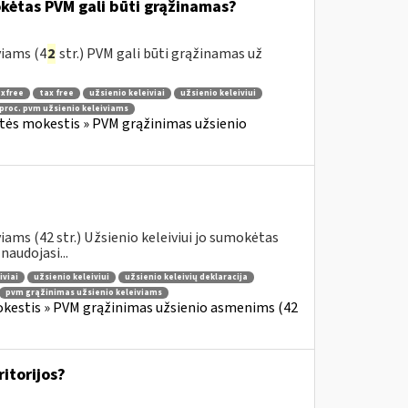
okėtas PVM gali būti grąžinamas?
viams (4
2
str.) PVM gali būti grąžinamas už
xfree
tax free
užsienio keleiviai
užsienio keleiviui
 proc. pvm užsienio keleiviams
rtės mokestis » PVM grąžinimas užsienio
ams (42 str.) Užsienio keleiviui jo sumokėtas
audojasi...
iviai
užsienio keleiviui
užsienio keleivių deklaracija
pvm grąžinimas užsienio keleiviams
okestis » PVM grąžinimas užsienio asmenims (42
ritorijos?