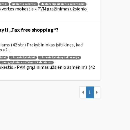
eiviai
užsienio keleiviui
deklaracija užsienio keleiviams
s vertės mokestis » PVM grąžinimas užsienio
ikyti „Tax free shopping“?
ams (42 str.) Prekybininkas įsitikinęs, kad
 už...
iviai
užsienio keleiviui
užsienio keleivių deklaracija
pvm grąžinimas užsienio keleiviams
okestis » PVM grąžinimas užsienio asmenims (42
1