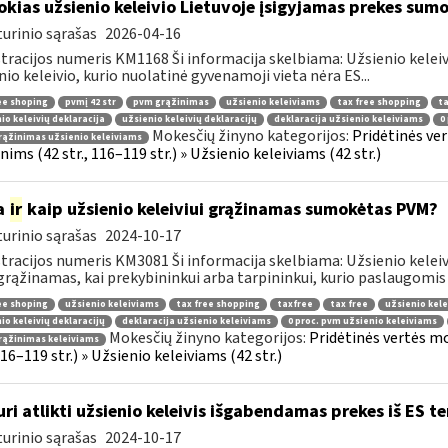
okias užsienio keleivio Lietuvoje įsigyjamas prekes sum
urinio sąrašas
2026-04-16
tracijos numeris KM1168 Ši informacija skelbiama: Užsienio kelei
nio keleivio, kurio nuolatinė gyvenamoji vieta nėra ES...
ee shoping
pvmį 42 str
pvm grąžinimas
užsienio keleiviams
tax free shopping
ta
io keleivių deklaracija
užsienio keleivių deklaracijų
deklaracija užsienio keleiviams
0
Mokesčių žinyno kategorijos:
Pridėtinės ve
ąžinimas užsienio keleiviams
ims (42 str., 116–119 str.) » Užsienio keleiviams (42 str.)
a
ir
kaip užsienio keleiviui grąžinamas sumokėtas PVM?
urinio sąrašas
2024-10-17
tracijos numeris KM3081 Ši informacija skelbiama: Užsienio keleivi
rąžinamas, kai prekybininkui arba tarpininkui, kurio paslaugomis n
ee shoping
užsienio keleiviams
tax free shopping
taxfree
tax free
užsienio kele
io keleivių deklaracijų
deklaracija užsienio keleiviams
0 proc. pvm užsienio keleiviams
Mokesčių žinyno kategorijos:
Pridėtinės vertės m
rąžinimas keleiviams
 116–119 str.) » Užsienio keleiviams (42 str.)
uri atlikti užsienio keleivis išgabendamas prekes iš ES te
urinio sąrašas
2024-10-17