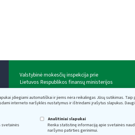
Valstybinė mokesčių inspekcija prie
Lietuvos Respublikos finansų ministerijos
Biudžetinė įstaiga. Juridinio asmens kodas — 188659752,
adresas: Vasario 16-osios g. 14, 01107 Vilnius, Lietuva,
lapukai įdiegiami automatiškai ir jiems nėra reikalingas Jūsų sutikimas. Taip pa
el.paštas:
vmi@vmi.lt
, E. pristatymo dėžutės adresas
sdami interneto naršyklės nustatymus ir ištrindami įrašytus slapukus. Daug
188659752
Duomenys apie Valstybinę mokesčių inspekciją prie
Lietuvos Respublikos finansų ministerijos kaupiami ir
Analitiniai slapukai
saugomi Juridinių asmenų registre
s svetainės
Renka statistinę informaciją apie svetainės naud
naršymo patirties gerinimui.