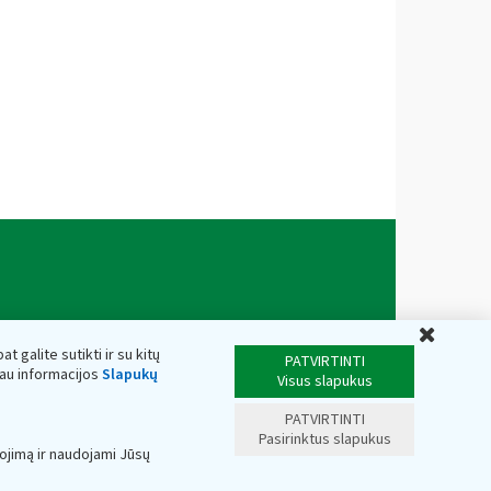
Uždar
t galite sutikti ir su kitų
PATVIRTINTI
iau informacijos
Slapukų
Visus slapukus
PATVIRTINTI
Pasirinktus slapukus
ojimą ir naudojami Jūsų