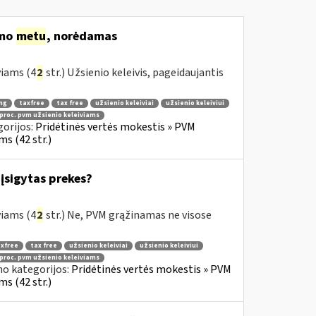
imo
metu
, norėdamas
viams (4
2
str.) Užsienio keleivis, pageidaujantis
ng
taxfree
tax free
užsienio keleiviai
užsienio keleiviui
 proc. pvm užsienio keleiviams
orijos:
Pridėtinės vertės mokestis » PVM
s (42 str.)
įsigytas prekes?
viams (4
2
str.) Ne, PVM grąžinamas ne visose
xfree
tax free
užsienio keleiviai
užsienio keleiviui
 proc. pvm užsienio keleiviams
no kategorijos:
Pridėtinės vertės mokestis » PVM
s (42 str.)