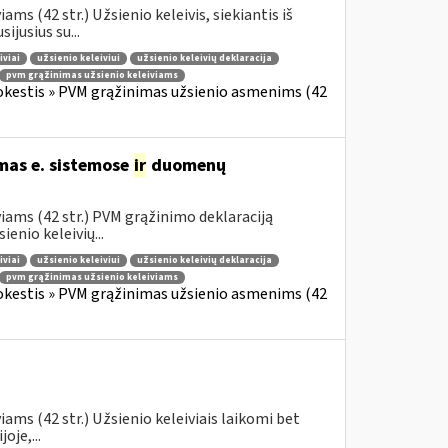
s (42 str.) Užsienio keleivis, siekiantis iš
jusius su...
iviai
užsienio keleiviui
užsienio keleivių deklaracija
pvm grąžinimas užsienio keleiviams
okestis » PVM grąžinimas užsienio asmenims (42
mas e. sistemose
ir
duomenų
iams (42 str.) PVM grąžinimo deklaraciją
enio keleivių...
iviai
užsienio keleiviui
užsienio keleivių deklaracija
pvm grąžinimas užsienio keleiviams
okestis » PVM grąžinimas užsienio asmenims (42
ams (42 str.) Užsienio keleiviais laikomi bet
oje,...