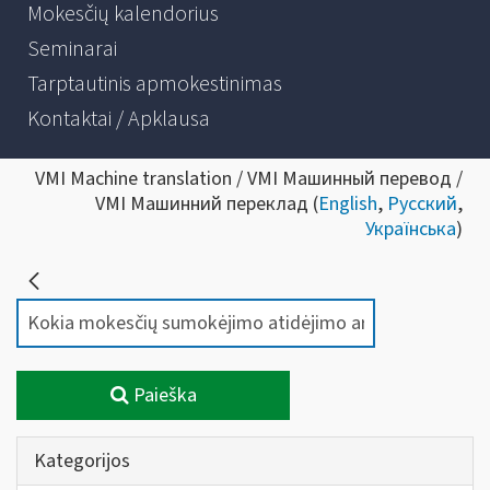
Mokesčių kalendorius
Seminarai
Tarptautinis apmokestinimas
Kontaktai / Apklausa
VMI Machine translation / VMI Машинный перевод /
VMI Машинний переклад (
English
,
Русский
,
Українська
)
Paieška
Kategorijos