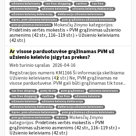
užsienio keleiviams
tax free shopping
taxfree
tax free
užsienio keleiviai
užsienio keleiviui
užsienio keleivių deklaracija
užsienio keleivių deklaracijų
deklaracija užsienio keleiviams
0 proc. pvm užsienio keleiviams
pvm grąžinimas užsienio keleiviams
Mokesčių žinyno kategorijos:
pvm grąžinimas keleiviams
Pridėtinės vertės mokestis » PVM grąžinimas užsienio
asmenims (42 str., 116–119 str.) » Užsienio keleiviams
(42 str.)
Ar
visose parduotuvėse grąžinamas PVM už
užsienio keleivio įsigytas prekes?
Web turinio sąrašas
2026-04-16
Registracijos numeris KM1166 Ši informacija skelbiama:
Užsienio keleiviams (4
2
str.) Ne, PVM grąžinamas ne
visose parduotuvėse. PVM gali būti grąžinamas tik tose...
tax free shoping
pvmį 42 str
pvm grąžinimas
užsienio keleiviams
tax free shopping
taxfree
tax free
užsienio keleiviai
užsienio keleiviui
užsienio keleivių deklaracija
užsienio keleivių deklaracijų
deklaracija užsienio keleiviams
0 proc. pvm užsienio keleiviams
pvm grąžinimas užsienio keleiviams
Mokesčių žinyno
pvm grąžinimas keleiviams
40 eurų
kategorijos:
Pridėtinės vertės mokestis » PVM
grąžinimas užsienio asmenims (42 str., 116–119 str.) »
Užsienio keleiviams (42 str.)