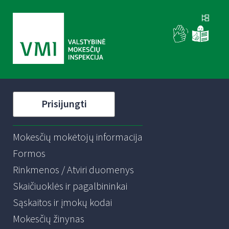
Prisijungti
Mokesčių mokėtojų informacija
Formos
Rinkmenos / Atviri duomenys
Skaičiuoklės ir pagalbininkai
Sąskaitos ir įmokų kodai
Mokesčių žinynas