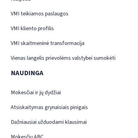
VMI teikiamos paslaugos
VMI kliento profilis
VMI skaitmeninė transformacija
Vienas langelis prievolėms valstybei sumokėti
NAUDINGA
Mokesčiai ir jų dydžiai
Atsiskaitymas grynaisiais pinigais
Dažniausiai užduodami klausimai
Mokesčių ABC