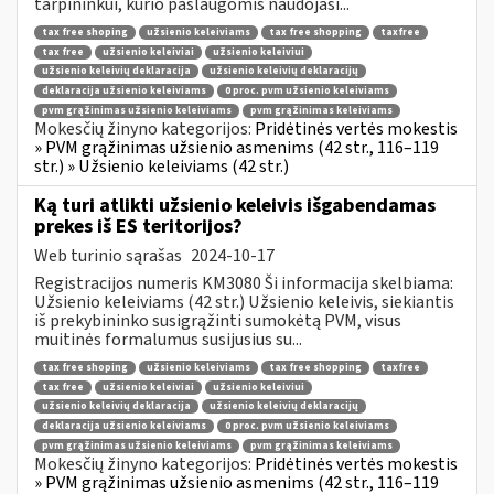
tarpininkui, kurio paslaugomis naudojasi...
tax free shoping
užsienio keleiviams
tax free shopping
taxfree
tax free
užsienio keleiviai
užsienio keleiviui
užsienio keleivių deklaracija
užsienio keleivių deklaracijų
deklaracija užsienio keleiviams
0 proc. pvm užsienio keleiviams
pvm grąžinimas užsienio keleiviams
pvm grąžinimas keleiviams
Mokesčių žinyno kategorijos:
Pridėtinės vertės mokestis
» PVM grąžinimas užsienio asmenims (42 str., 116–119
str.) » Užsienio keleiviams (42 str.)
Ką turi atlikti užsienio keleivis išgabendamas
prekes iš ES teritorijos?
Web turinio sąrašas
2024-10-17
Registracijos numeris KM3080 Ši informacija skelbiama:
Užsienio keleiviams (42 str.) Užsienio keleivis, siekiantis
iš prekybininko susigrąžinti sumokėtą PVM, visus
muitinės formalumus susijusius su...
tax free shoping
užsienio keleiviams
tax free shopping
taxfree
tax free
užsienio keleiviai
užsienio keleiviui
užsienio keleivių deklaracija
užsienio keleivių deklaracijų
deklaracija užsienio keleiviams
0 proc. pvm užsienio keleiviams
pvm grąžinimas užsienio keleiviams
pvm grąžinimas keleiviams
Mokesčių žinyno kategorijos:
Pridėtinės vertės mokestis
» PVM grąžinimas užsienio asmenims (42 str., 116–119