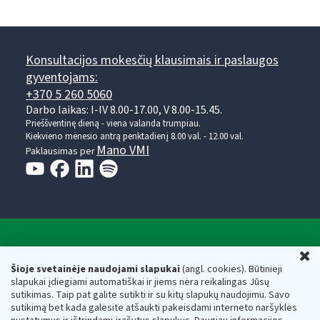
Konsultacijos mokesčių klausimais ir paslaugos
gyventojams:
+370 5 260 5060
Darbo laikas: I-IV 8.00-17.00, V 8.00-15.45.
Prieššventinę dieną - viena valanda trumpiau.
Kiekvieno mėnesio antrą penktadienį 8.00 val. - 12.00 val.
Mano VMI
Paklausimas per
Valstybinė mokesčių inspekcija prie Lietuvos
U
Respublikos finansų ministerijos
Šioje svetainėje naudojami slapukai
(angl. cookies). Būtinieji
slapukai įdiegiami automatiškai ir jiems nėra reikalingas Jūsų
Biudžetinė įstaiga. Juridinio asmens kodas — 188659752,
sutikimas. Taip pat galite sutikti ir su kitų slapukų naudojimu. Savo
adresas: Vasario 16-osios g. 14, 01107 Vilnius, Lietuva, el.paštas:
sutikimą bet kada galėsite atšaukti pakeisdami interneto naršyklės
vmi@vmi.lt
, E. pristatymo dėžutės adresas 188659752