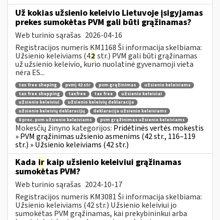
Už kokias užsienio keleivio Lietuvoje įsigyjamas
prekes sumokėtas PVM gali būti grąžinamas?
Web turinio sąrašas
2026-04-16
Registracijos numeris KM1168 Ši informacija skelbiama:
Užsienio keleiviams (4
2
str.) PVM gali būti grąžinamas
už užsienio keleivio, kurio nuolatinė gyvenamoji vieta
nėra ES...
tax free shoping
pvmį 42 str
pvm grąžinimas
užsienio keleiviams
tax free shopping
taxfree
tax free
užsienio keleiviai
užsienio keleiviui
užsienio keleivių deklaracija
užsienio keleivių deklaracijų
deklaracija užsienio keleiviams
0 proc. pvm užsienio keleiviams
pvm grąžinimas užsienio keleiviams
Mokesčių žinyno kategorijos:
Pridėtinės vertės mokestis
» PVM grąžinimas užsienio asmenims (42 str., 116–119
str.) » Užsienio keleiviams (42 str.)
Kada
ir
kaip užsienio keleiviui grąžinamas
sumokėtas PVM?
Web turinio sąrašas
2024-10-17
Registracijos numeris KM3081 Ši informacija skelbiama:
Užsienio keleiviams (42 str.) Užsienio keleiviui jo
sumokėtas PVM grąžinamas, kai prekybininkui arba