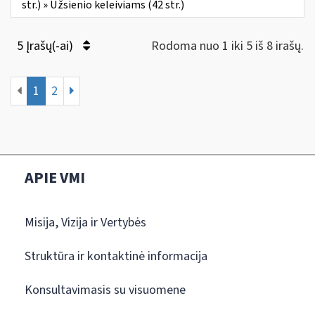
str.) » Užsienio keleiviams (42 str.)
5 Įrašų(-ai)
Rodoma nuo 1 iki 5 iš 8 irašų.
1
2
APIE VMI
Misija, Vizija ir Vertybės
Struktūra ir kontaktinė informacija
Konsultavimasis su visuomene