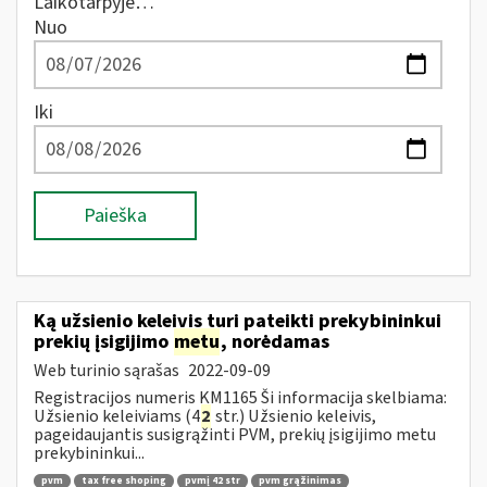
Laikotarpyje…
Nuo
Iki
Paieška
Ką užsienio keleivis turi pateikti prekybininkui
prekių įsigijimo
metu
, norėdamas
Web turinio sąrašas
2022-09-09
Registracijos numeris KM1165 Ši informacija skelbiama:
Užsienio keleiviams (4
2
str.) Užsienio keleivis,
pageidaujantis susigrąžinti PVM, prekių įsigijimo metu
prekybininkui...
pvm
tax free shoping
pvmį 42 str
pvm grąžinimas