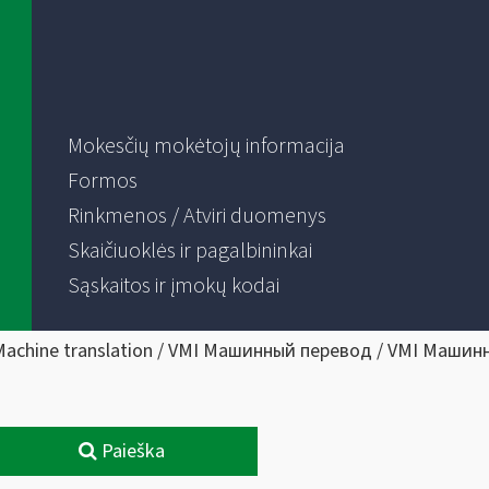
Mokesčių mokėtojų informacija
Formos
Rinkmenos / Atviri duomenys
Skaičiuoklės ir pagalbininkai
Sąskaitos ir įmokų kodai
Machine translation / VMI Машинный перевод / VMI Машин
Paieška