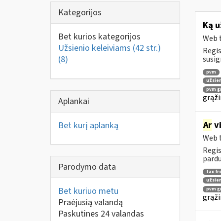
Kategorijos
Ką u
Bet kurios kategorijos
Web t
Užsienio keleiviams (42 str.)
Regis
(8)
susig
pvm
užsien
pvm gr
grąži
Aplankai
Ar
vi
Bet kurį aplanką
Web t
Regis
pardu
Parodymo data
tax fr
užsien
Bet kuriuo metu
pvm gr
grąži
Praėjusią valandą
Paskutines 24 valandas