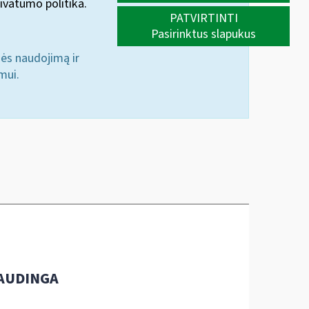
ivatumo politika.
PATVIRTINTI
Pasirinktus slapukus
nės naudojimą ir
mui.
AUDINGA