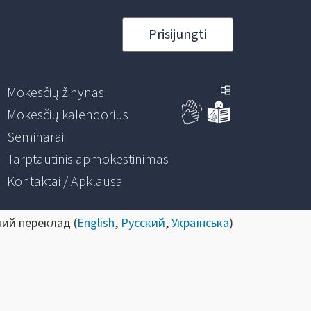
Prisijungti
Mokesčių žinynas
Mokesčių kalendorius
Seminarai
Tarptautinis apmokestinimas
Kontaktai / Apklausa
ний переклад (
English
,
Русский
,
Українська
)