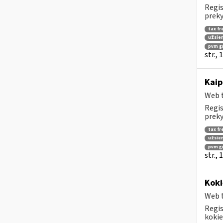
Regis
preky
tax fr
užsien
pvm g
str.,
Kaip
Web t
Regis
preky
tax fr
užsien
pvm g
str.,
Koki
Web t
Regis
kokie