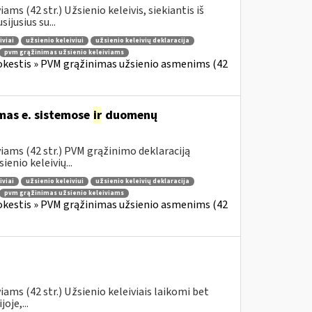
s (42 str.) Užsienio keleivis, siekiantis iš
jusius su...
iviai
užsienio keleiviui
užsienio keleivių deklaracija
pvm grąžinimas užsienio keleiviams
okestis » PVM grąžinimas užsienio asmenims (42
mas e. sistemose
ir
duomenų
iams (42 str.) PVM grąžinimo deklaraciją
enio keleivių...
iviai
užsienio keleiviui
užsienio keleivių deklaracija
pvm grąžinimas užsienio keleiviams
okestis » PVM grąžinimas užsienio asmenims (42
ams (42 str.) Užsienio keleiviais laikomi bet
oje,...