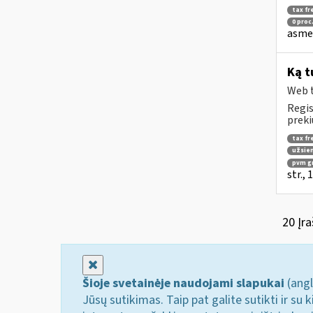
tax fr
0 proc
asmen
Ką t
Web t
Regis
preki
tax fr
užsien
pvm g
str.,
20 Įra
Uždaryti
Šioje svetainėje naudojami slapukai
(angl
Jūsų sutikimas. Taip pat galite sutikti ir s