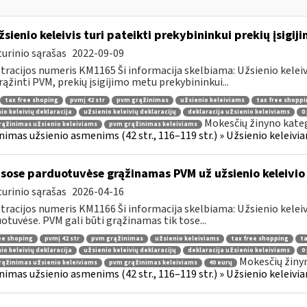
žsienio keleivis turi pateikti prekybininkui prekių įsigij
urinio sąrašas
2022-09-09
tracijos numeris KM1165 Ši informacija skelbiama: Užsienio kelei
rąžinti PVM, prekių įsigijimo metu prekybininkui...
tax free shoping
pvmį 42 str
pvm grąžinimas
užsienio keleiviams
tax free shoppi
io keleivių deklaracija
užsienio keleivių deklaracijų
deklaracija užsienio keleiviams
0
Mokesčių žinyno kateg
ąžinimas užsienio keleiviams
pvm grąžinimas keleiviams
nimas užsienio asmenims (42 str., 116–119 str.) » Užsienio keleiviam
sose parduotuvėse grąžinamas PVM už užsienio keleivio 
urinio sąrašas
2026-04-16
tracijos numeris KM1166 Ši informacija skelbiama: Užsienio kelei
otuvėse. PVM gali būti grąžinamas tik tose...
ee shoping
pvmį 42 str
pvm grąžinimas
užsienio keleiviams
tax free shopping
ta
io keleivių deklaracija
užsienio keleivių deklaracijų
deklaracija užsienio keleiviams
0
Mokesčių žiny
ąžinimas užsienio keleiviams
pvm grąžinimas keleiviams
40 eurų
nimas užsienio asmenims (42 str., 116–119 str.) » Užsienio keleiviam