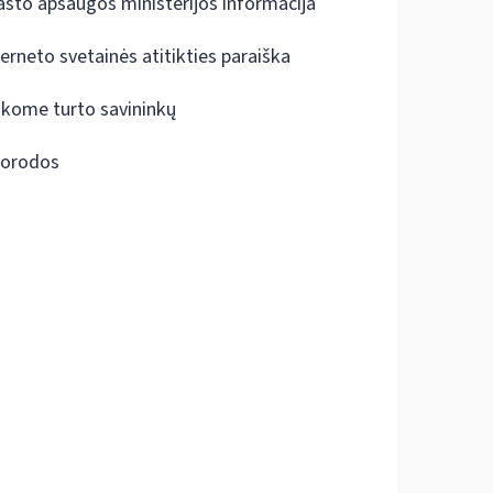
ašto apsaugos ministerijos informacija
terneto svetainės atitikties paraiška
škome turto savininkų
orodos