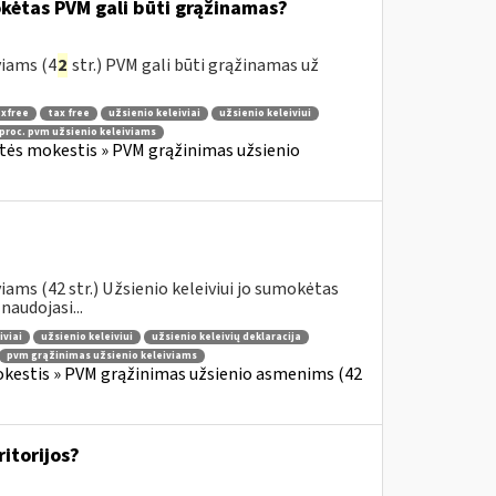
okėtas PVM gali būti grąžinamas?
viams (4
2
str.) PVM gali būti grąžinamas už
xfree
tax free
užsienio keleiviai
užsienio keleiviui
 proc. pvm užsienio keleiviams
rtės mokestis » PVM grąžinimas užsienio
ams (42 str.) Užsienio keleiviui jo sumokėtas
audojasi...
iviai
užsienio keleiviui
užsienio keleivių deklaracija
pvm grąžinimas užsienio keleiviams
okestis » PVM grąžinimas užsienio asmenims (42
ritorijos?