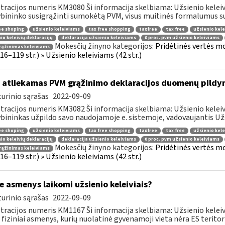
tracijos numeris KM3080 Ši informacija skelbiama: Užsienio keleiviam
bininko susigrąžinti sumokėtą PVM, visus muitinės formalumus susi
ee shoping
užsienio keleiviams
tax free shopping
taxfree
tax free
užsienio kele
io keleivių deklaracijų
deklaracija užsienio keleiviams
0 proc. pvm užsienio keleiviams
Mokesčių žinyno kategorijos:
Pridėtinės vertės m
rąžinimas keleiviams
 116–119 str.) » Užsienio keleiviams (42 str.)
 atliekamas PVM grąžinimo deklaracijos duomenų pildy
urinio sąrašas
2022-09-09
tracijos numeris KM3082 Ši informacija skelbiama: Užsienio keleiv
bininkas užpildo savo naudojamoje e. sistemoje, vadovaujantis Užsi
ee shoping
užsienio keleiviams
tax free shopping
taxfree
tax free
užsienio kele
io keleivių deklaracijų
deklaracija užsienio keleiviams
0 proc. pvm užsienio keleiviams
Mokesčių žinyno kategorijos:
Pridėtinės vertės m
rąžinimas keleiviams
 116–119 str.) » Užsienio keleiviams (42 str.)
e asmenys laikomi užsienio keleiviais?
urinio sąrašas
2022-09-09
tracijos numeris KM1167 Ši informacija skelbiama: Užsienio keleivi
 fiziniai asmenys, kurių nuolatinė gyvenamoji vieta nėra ES teritorij