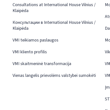
Consultations at International House Vilnius /
Mo
Klaipėda
At
Консультации в International House Vilnius /
Klaipėda
Da
VMI teikiamos paslaugos
Mo
VMI kliento profilis
Vi
VMI skaitmeninė transformacija
VM
Vienas langelis prievolėms valstybei sumokėti
VM
Įm
ST