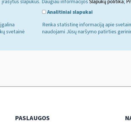
i įrašytus slapukus. Daugiau informacijos
Slapukų politika
;
Pr
Analitiniai slapukai
įgalina
Renka statistinę informaciją apie svetai
ukų svetainė
naudojami Jūsų naršymo patirties gerini
PASLAUGOS
N