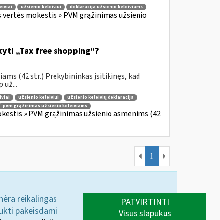
eiviai
užsienio keleiviui
deklaracija užsienio keleiviams
s vertės mokestis » PVM grąžinimas užsienio
ikyti „Tax free shopping“?
ams (42 str.) Prekybininkas įsitikinęs, kad
 už...
iviai
užsienio keleiviui
užsienio keleivių deklaracija
pvm grąžinimas užsienio keleiviams
okestis » PVM grąžinimas užsienio asmenims (42
1
 nėra reikalingas
PATVIRTINTI
aukti pakeisdami
Visus slapukus