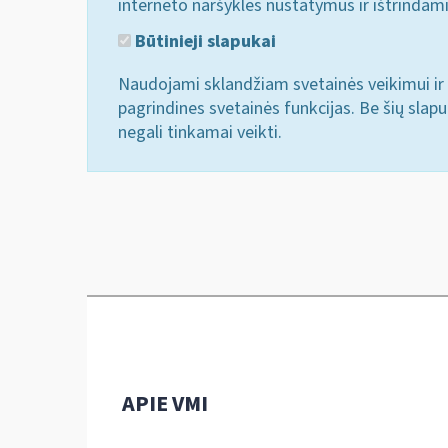
interneto naršyklės nustatymus ir ištrindam
Būtinieji slapukai
Naudojami sklandžiam svetainės veikimui ir 
pagrindines svetainės funkcijas. Be šių slap
negali tinkamai veikti.
APIE VMI