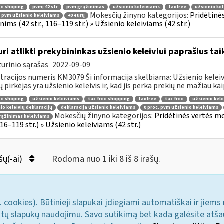
ee shoping
pvmį 42 str
pvm grąžinimas
užsienio keleiviams
taxfree
užsienio kel
Mokesčių žinyno kategorijos:
Pridėtinė
. pvm užsienio keleiviams
40 eurų
ims (42 str., 116–119 str.) » Užsienio keleiviams (42 str.)
uri atlikti prekybininkas užsienio keleiviui paprašius ta
urinio sąrašas
2022-09-09
tracijos numeris KM3079 Ši informacija skelbiama: Užsienio keleivi
ų pirkėjas yra užsienio keleivis ir, kad jis perka prekių ne mažiau kaip
ee shoping
užsienio keleiviams
tax free shopping
taxfree
tax free
užsienio kele
io keleivių deklaracijų
deklaracija užsienio keleiviams
0 proc. pvm užsienio keleiviams
Mokesčių žinyno kategorijos:
Pridėtinės vertės m
rąžinimas keleiviams
 116–119 str.) » Užsienio keleiviams (42 str.)
šų(-ai)
Rodoma nuo 1 iki 8 iš 8 irašų.
. cookies). Būtinieji slapukai įdiegiami automatiškai ir jiems
u kitų slapukų naudojimu. Savo sutikimą bet kada galėsite atš