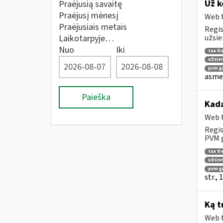
Už k
Praėjusią savaitę
Praėjusį mėnesį
Web t
Praėjusiais metais
Regis
Laikotarpyje…
užsie
Nuo
Iki
tax fr
užsien
pvm gr
asmen
Paieška
Kad
Web t
Regis
PVM g
tax fr
užsien
pvm g
str.,
Ką t
Web t