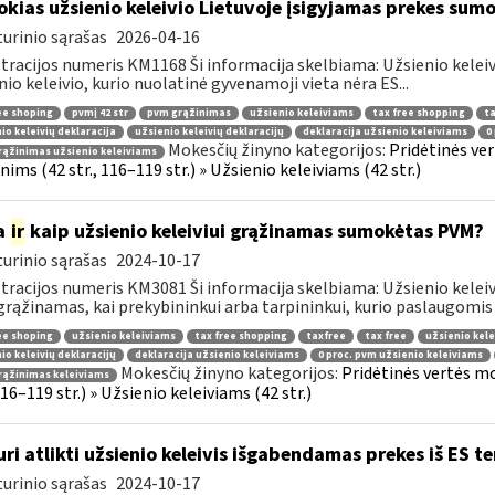
okias užsienio keleivio Lietuvoje įsigyjamas prekes sum
urinio sąrašas
2026-04-16
tracijos numeris KM1168 Ši informacija skelbiama: Užsienio kelei
nio keleivio, kurio nuolatinė gyvenamoji vieta nėra ES...
ee shoping
pvmį 42 str
pvm grąžinimas
užsienio keleiviams
tax free shopping
ta
io keleivių deklaracija
užsienio keleivių deklaracijų
deklaracija užsienio keleiviams
0
Mokesčių žinyno kategorijos:
Pridėtinės ve
ąžinimas užsienio keleiviams
ims (42 str., 116–119 str.) » Užsienio keleiviams (42 str.)
a
ir
kaip užsienio keleiviui grąžinamas sumokėtas PVM?
urinio sąrašas
2024-10-17
tracijos numeris KM3081 Ši informacija skelbiama: Užsienio keleivi
rąžinamas, kai prekybininkui arba tarpininkui, kurio paslaugomis n
ee shoping
užsienio keleiviams
tax free shopping
taxfree
tax free
užsienio kele
io keleivių deklaracijų
deklaracija užsienio keleiviams
0 proc. pvm užsienio keleiviams
Mokesčių žinyno kategorijos:
Pridėtinės vertės m
rąžinimas keleiviams
 116–119 str.) » Užsienio keleiviams (42 str.)
uri atlikti užsienio keleivis išgabendamas prekes iš ES te
urinio sąrašas
2024-10-17