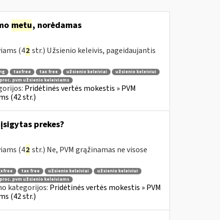
imo
metu
, norėdamas
viams (4
2
str.) Užsienio keleivis, pageidaujantis
ng
taxfree
tax free
užsienio keleiviai
užsienio keleiviui
 proc. pvm užsienio keleiviams
orijos:
Pridėtinės vertės mokestis » PVM
s (42 str.)
įsigytas prekes?
viams (4
2
str.) Ne, PVM grąžinamas ne visose
xfree
tax free
užsienio keleiviai
užsienio keleiviui
 proc. pvm užsienio keleiviams
no kategorijos:
Pridėtinės vertės mokestis » PVM
s (42 str.)