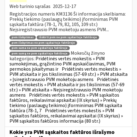
Web turinio sąrašas
2025-12-17
Registracijos numeris KM3136 Ši informacija skelbiama:
Prekių tiekimo (paslaugų teikimo) įforminimas PVM
sąskaita faktūra (78-1, 79, 82, 105, 109 str.)
Neįsiregistravusio PVM mokėtoju asmens PVM...
pvm išskyrimas
išskirti pvm ne pvm sąskaitoje faktūroje
pvm išskyrimas ne pvm sąskaitoje faktūroje
pvm suma ne pvm sąskaitoje faktūroje
Mokesčių žinyno
pvm sumą ne pvm sąskaitoje faktūroje
kategorijos:
Pridėtinės vertės mokestis » PVM
sumokėjimas, grąžintino PVM apskaičiavimas, PVM
permokos įskaitymas ir
Pridėtinės vertės mokestis »
PVM atskaita ir jos tikslinimas (57-69 str.) » PVM atskaita
» Įsiregistravusio PVM mokėtoju asmens
Pridėtinės
vertės mokestis » PVM atskaita ir jos tikslinimas (57-69
str.) » PVM atskaita » Neįsiregistravusio PVM mokėtoju
asmens
Pridėtinės vertės mokestis » PVM sąskaitos
faktūros, reikalavimai apskaitai (IX skyrius) » Prekių
tiekimo (paslaugų teikimo) įforminimas PVM sąskaita
faktūra (78-1, 7
Pridėtinės vertės mokestis » PVM
sąskaitos faktūros, reikalavimai apskaitai (IX skyrius) »
PVM sąskaitos faktūros informacija (80 str.)
Kokie yra PVM sąskaitos faktūros išrašymo