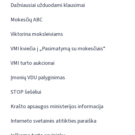
Dažniausiai užduodami klausimai
Mokesčių ABC
Viktorina moksleiviams
VMI kviečia į „Pasimatymą su mokesčiais“
VMI turto aukcionai
Įmonių VDU palyginimas
STOP šešėliui
Krašto apsaugos ministerijos informacija
Interneto svetainės atitikties paraiška