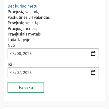
Bet kuriuo metu
Praėjusią valandą
Paskutines 24 valandas
Praėjusią savaitę
Praėjusį mėnesį
Praėjusiais metais
Laikotarpyje…
Nuo
Iki
Paieška