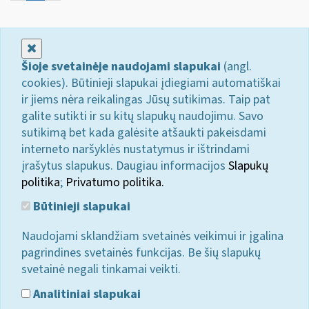
Uždaryti
Šioje svetainėje naudojami slapukai
(angl.
cookies). Būtinieji slapukai įdiegiami automatiškai
ir jiems nėra reikalingas Jūsų sutikimas. Taip pat
galite sutikti ir su kitų slapukų naudojimu. Savo
sutikimą bet kada galėsite atšaukti pakeisdami
interneto naršyklės nustatymus ir ištrindami
įrašytus slapukus. Daugiau informacijos
Slapukų
politika
;
Privatumo politika.
Būtinieji slapukai
Naudojami sklandžiam svetainės veikimui ir įgalina
pagrindines svetainės funkcijas. Be šių slapukų
svetainė negali tinkamai veikti.
Analitiniai slapukai