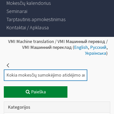
Mokesčių kalendorius
Seminarai
Tarptautinis apmokestinimas
Kontaktai / Apklausa
VMI Machine translation / VMI Машинный перевод /
VMI Машинний переклад (
English
,
Русский
,
Українська
)
Paieška
Kategorijos