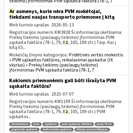
teikimo) įforminimas PVM sąskaita faktūra (78-1, 7
Ar
asmenys, kurie nėra PVM mokėtojai,
tiekdami naujas transporto priemones į kitą
Web turinio sąrašas
2026-05-13
Registracijos numeris KM3828 Ši informacija skelbiama:
Prekių tiekimo (paslaugų teikimo) įforminimas PVM
sąskaita faktūra (78-1, 79, 8
2
, 105, 109 str.) Taip. Kai į
kitą ES...
Mokesčių žinyno kategorijos:
Pridėtinės vertės mokestis
» PVM sąskaitos faktūros, reikalavimai apskaitai (IX
skyrius) » Prekių tiekimo (paslaugų teikimo)
įforminimas PVM sąskaita faktūra (78-1, 7
Kokiomis priemonėmis gali būti išrašyta PVM
sąskaita faktūra?
Web turinio sąrašas
2025-07-07
Registracijos numeris KM1199 Ši informacija skelbiama:
Prekių tiekimo (paslaugų teikimo) įforminimas PVM
sąskaita faktūra (78-1, 79, 8
2
, 105, 109 str.) PVM
sąskaitos...
įforminimas
pvm
sąskaita
pvm sąskaita faktūra
pvmį 79 str
popierinė sąskaita
elektroninė sąskaita
kilmės autentiškumas