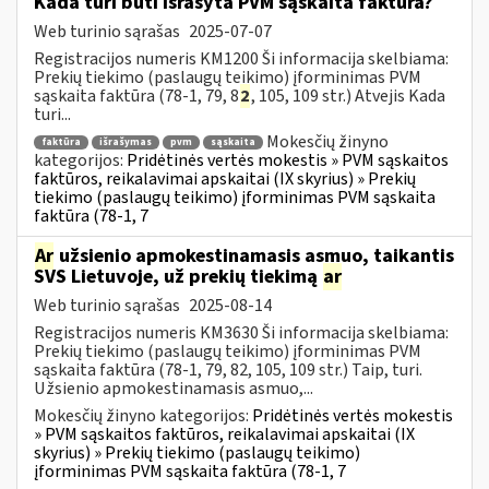
Kada turi būti išrašyta PVM sąskaita faktūra?
Web turinio sąrašas
2025-07-07
Registracijos numeris KM1200 Ši informacija skelbiama:
Prekių tiekimo (paslaugų teikimo) įforminimas PVM
sąskaita faktūra (78-1, 79, 8
2
, 105, 109 str.) Atvejis Kada
turi...
Mokesčių žinyno
faktūra
išrašymas
pvm
sąskaita
kategorijos:
Pridėtinės vertės mokestis » PVM sąskaitos
faktūros, reikalavimai apskaitai (IX skyrius) » Prekių
tiekimo (paslaugų teikimo) įforminimas PVM sąskaita
faktūra (78-1, 7
Ar
užsienio apmokestinamasis asmuo, taikantis
SVS Lietuvoje, už prekių tiekimą
ar
Web turinio sąrašas
2025-08-14
Registracijos numeris KM3630 Ši informacija skelbiama:
Prekių tiekimo (paslaugų teikimo) įforminimas PVM
sąskaita faktūra (78-1, 79, 82, 105, 109 str.) Taip, turi.
Užsienio apmokestinamasis asmuo,...
Mokesčių žinyno kategorijos:
Pridėtinės vertės mokestis
» PVM sąskaitos faktūros, reikalavimai apskaitai (IX
skyrius) » Prekių tiekimo (paslaugų teikimo)
įforminimas PVM sąskaita faktūra (78-1, 7