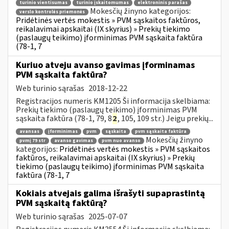
turinio vientisumas
turinio įskaitomumas
elektroninis parašas
Mokesčių žinyno kategorijos:
verslo kontrolės priemonės
Pridėtinės vertės mokestis » PVM sąskaitos faktūros,
reikalavimai apskaitai (IX skyrius) » Prekių tiekimo
(paslaugų teikimo) įforminimas PVM sąskaita faktūra
(78-1, 7
Kuriuo atveju avanso gavimas įforminamas
PVM sąskaita faktūra?
Web turinio sąrašas
2018-12-22
Registracijos numeris KM1205 Ši informacija skelbiama:
Prekių tiekimo (paslaugų teikimo) įforminimas PVM
sąskaita faktūra (78-1, 79, 8
2
, 105, 109 str.) Jeigu prekių...
avansas
įforminimas
pvm
sąskaita
pvm sąskaita faktūra
Mokesčių žinyno
pvmį 79 str
avanso gavimas
pvm nuo avanso
kategorijos:
Pridėtinės vertės mokestis » PVM sąskaitos
faktūros, reikalavimai apskaitai (IX skyrius) » Prekių
tiekimo (paslaugų teikimo) įforminimas PVM sąskaita
faktūra (78-1, 7
Kokiais atvejais galima išrašyti supaprastintą
PVM sąskaitą faktūrą?
Web turinio sąrašas
2025-07-07