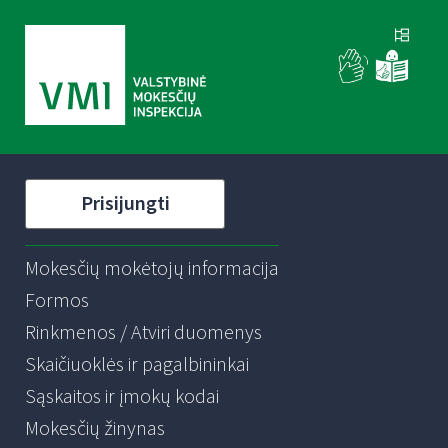
Prisijungti
Mokesčių mokėtojų informacija
Formos
Rinkmenos / Atviri duomenys
Skaičiuoklės ir pagalbininkai
Sąskaitos ir įmokų kodai
Mokesčių žinynas