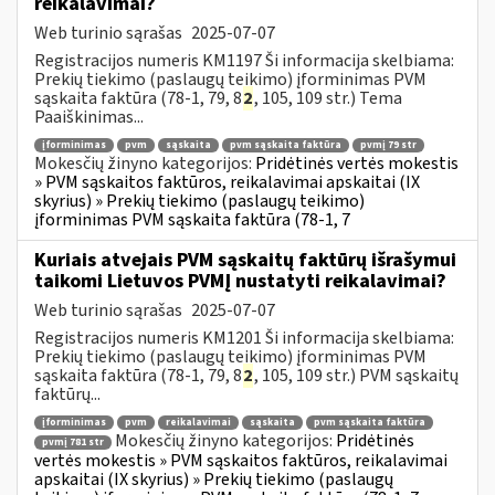
reikalavimai?
Web turinio sąrašas
2025-07-07
Registracijos numeris KM1197 Ši informacija skelbiama:
Prekių tiekimo (paslaugų teikimo) įforminimas PVM
sąskaita faktūra (78-1, 79, 8
2
, 105, 109 str.) Tema
Paaiškinimas...
įforminimas
pvm
sąskaita
pvm sąskaita faktūra
pvmį 79 str
Mokesčių žinyno kategorijos:
Pridėtinės vertės mokestis
» PVM sąskaitos faktūros, reikalavimai apskaitai (IX
skyrius) » Prekių tiekimo (paslaugų teikimo)
įforminimas PVM sąskaita faktūra (78-1, 7
Kuriais atvejais PVM sąskaitų faktūrų išrašymui
taikomi Lietuvos PVMĮ nustatyti reikalavimai?
Web turinio sąrašas
2025-07-07
Registracijos numeris KM1201 Ši informacija skelbiama:
Prekių tiekimo (paslaugų teikimo) įforminimas PVM
sąskaita faktūra (78-1, 79, 8
2
, 105, 109 str.) PVM sąskaitų
faktūrų...
įforminimas
pvm
reikalavimai
sąskaita
pvm sąskaita faktūra
Mokesčių žinyno kategorijos:
Pridėtinės
pvmį 781 str
vertės mokestis » PVM sąskaitos faktūros, reikalavimai
apskaitai (IX skyrius) » Prekių tiekimo (paslaugų