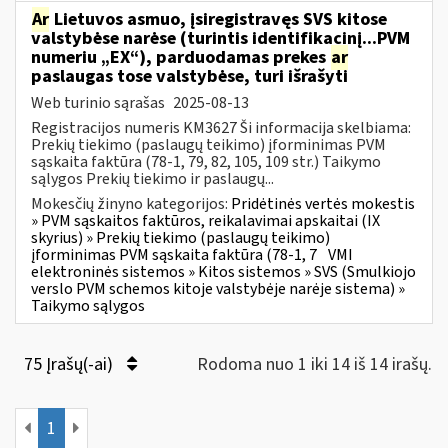
Ar
Lietuvos asmuo, įsiregistravęs SVS kitose
valstybėse narėse (turintis identifikacinį...PVM
numeriu „EX“), parduodamas prekes
ar
paslaugas tose valstybėse, turi išrašyti
Web turinio sąrašas
2025-08-13
Registracijos numeris KM3627 Ši informacija skelbiama:
Prekių tiekimo (paslaugų teikimo) įforminimas PVM
sąskaita faktūra (78-1, 79, 82, 105, 109 str.) Taikymo
sąlygos Prekių tiekimo ir paslaugų...
Mokesčių žinyno kategorijos:
Pridėtinės vertės mokestis
» PVM sąskaitos faktūros, reikalavimai apskaitai (IX
skyrius) » Prekių tiekimo (paslaugų teikimo)
įforminimas PVM sąskaita faktūra (78-1, 7
VMI
elektroninės sistemos » Kitos sistemos » SVS (Smulkiojo
verslo PVM schemos kitoje valstybėje narėje sistema) »
Taikymo sąlygos
75 Įrašų(-ai)
Rodoma nuo 1 iki 14 iš 14 irašų.
1