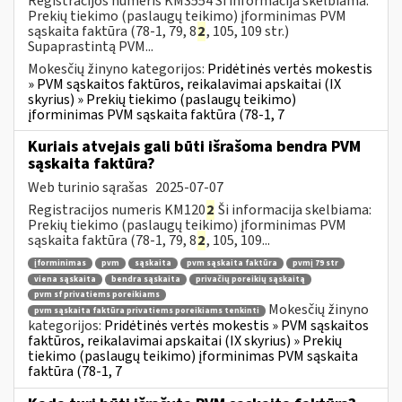
Registracijos numeris KM3554 Ši informacija skelbiama:
Prekių tiekimo (paslaugų teikimo) įforminimas PVM
sąskaita faktūra (78-1, 79, 8
2
, 105, 109 str.)
Supaprastintą PVM...
Mokesčių žinyno kategorijos:
Pridėtinės vertės mokestis
» PVM sąskaitos faktūros, reikalavimai apskaitai (IX
skyrius) » Prekių tiekimo (paslaugų teikimo)
įforminimas PVM sąskaita faktūra (78-1, 7
Kuriais atvejais gali būti išrašoma bendra PVM
sąskaita faktūra?
Web turinio sąrašas
2025-07-07
Registracijos numeris KM120
2
Ši informacija skelbiama:
Prekių tiekimo (paslaugų teikimo) įforminimas PVM
sąskaita faktūra (78-1, 79, 8
2
, 105, 109...
įforminimas
pvm
sąskaita
pvm sąskaita faktūra
pvmį 79 str
viena sąskaita
bendra sąskaita
privačių poreikių sąskaitą
pvm sf privatiems poreikiams
Mokesčių žinyno
pvm sąskaita faktūra privatiems poreikiams tenkinti
kategorijos:
Pridėtinės vertės mokestis » PVM sąskaitos
faktūros, reikalavimai apskaitai (IX skyrius) » Prekių
tiekimo (paslaugų teikimo) įforminimas PVM sąskaita
faktūra (78-1, 7