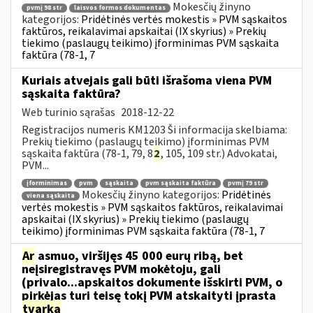
Mokesčių žinyno
pvmį 98 str
laisvos formos dokumentas
kategorijos:
Pridėtinės vertės mokestis » PVM sąskaitos
faktūros, reikalavimai apskaitai (IX skyrius) » Prekių
tiekimo (paslaugų teikimo) įforminimas PVM sąskaita
faktūra (78-1, 7
Kuriais atvejais gali būti išrašoma viena PVM
sąskaita faktūra?
Web turinio sąrašas
2018-12-22
Registracijos numeris KM1203 Ši informacija skelbiama:
Prekių tiekimo (paslaugų teikimo) įforminimas PVM
sąskaita faktūra (78-1, 79, 8
2
, 105, 109 str.) Advokatai,
PVM...
įforminimas
pvm
sąskaita
pvm sąskaita faktūra
pvmį 79 str
Mokesčių žinyno kategorijos:
Pridėtinės
viena sąskaita
vertės mokestis » PVM sąskaitos faktūros, reikalavimai
apskaitai (IX skyrius) » Prekių tiekimo (paslaugų
teikimo) įforminimas PVM sąskaita faktūra (78-1, 7
Ar
asmuo, viršijęs 45 000 eurų ribą, bet
neįsiregistravęs PVM mokėtoju, gali
(privalo...apskaitos dokumente išskirti PVM, o
pirkėjas turi teisę tokį PVM atskaityti įprasta
tvarka