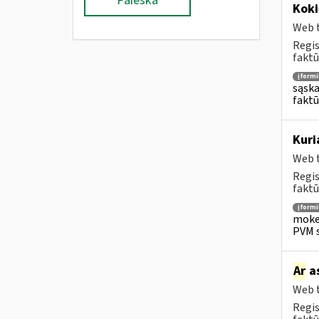
Paieška
Koki
Web t
Regis
faktū
įform
sąska
faktū
Kuri
Web t
Regis
faktū
įform
mokes
PVM s
Ar
as
Web t
Regis