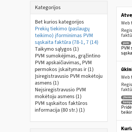
Kategorijos
Atve
Bet kurios kategorijos
Web t
Prekių tiekimo (paslaugų
Regis
teikimo) įforminimas PVM
faktū
sąskaita faktūra (78-1, 7
(14)
pvm
PVM s
Taikymo sąlygos
(1)
sąska
PVM sumokėjimas, grąžintino
PVM apskaičiavimas, PVM
permokos įskaitymas ir
(1)
ūkin
Įsiregistravusio PVM mokėtoju
Web t
asmens
(1)
Regis
Neįsiregistravusio PVM
faktū
mokėtoju asmens
(1)
įform
PVM sąskaitos faktūros
kompe
Pridė
informacija (80 str.)
(1)
teiki
Kuri