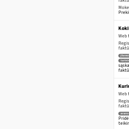
faktū
Mokes
Preki
Koki
Web t
Regis
faktū
įform
turin
sąska
faktū
Kuri
Web t
Regis
faktū
avans
Pridė
teiki