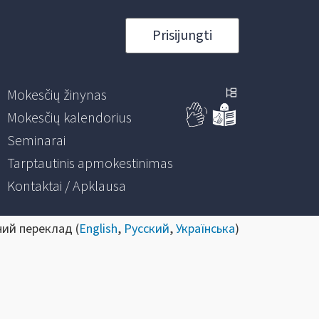
Prisijungti
Mokesčių žinynas
Mokesčių kalendorius
Seminarai
Tarptautinis apmokestinimas
Kontaktai / Apklausa
ний переклад (
English
,
Русский
,
Українська
)