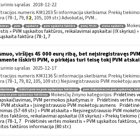
urinio sąrašas
2018-12-22
tracijos numeris KM1203 Ši informacija skelbiama: Prekių tiekim
ra (78-1, 79, 8
2
, 105, 109 str.) Advokatai, PVM...
Mokesč
inimas
pvm
sąskaita
pvm sąskaita faktūra
pvmį 79 str
viena sąskaita
tis » PVM sąskaitos faktūros, reikalavimai apskaitai (IX skyrius) 
ąskaita faktūra (78-1, 7
muo, viršijęs 45 000 eurų ribą, bet neįsiregistravęs PVM
mente išskirti PVM, o pirkėjas turi teisę tokį PVM atskai
urinio sąrašas
2025-12-17
tracijos numeris KM3136 Ši informacija skelbiama: Prekių tiekim
ra (78-1, 79, 82, 105, 109 str.) Neįsiregistravusio PVM mokėtoju as
šskyrimas
išskirti pvm ne pvm sąskaitoje faktūroje
pvm išskyrimas ne pvm sąskaitoje fakt
Mokesčių žinyno kategorijos:
Pridėtinės 
mą ne pvm sąskaitoje faktūroje
pskaičiavimas, PVM permokos įskaitymas ir
Pridėtinės vertės mo
 » PVM atskaita » Įsiregistravusio PVM mokėtoju asmens
Pridėtinė
inimas (57-69 str.) » PVM atskaita » Neįsiregistravusio PVM mokėt
itos faktūros, reikalavimai apskaitai (IX skyrius) » Prekių tiekim
ra (78-1, 7
Pridėtinės vertės mokestis » PVM sąskaitos faktūros, r
itos faktūros informacija (80 str.)