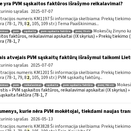
e yra PVM sąskaitos faktūros išrašymo reikalavimai?
urinio sąrašas
2025-07-07
tracijos numeris KM1197 Ši informacija skelbiama: Prekių tiekim
ra (78-1, 79, 8
2
, 105, 109 str.) Tema Paaiškinimas...
Mokesčių žinyno ka
inimas
pvm
sąskaita
pvm sąskaita faktūra
pvmį 79 str
itos faktūros, reikalavimai apskaitai (IX skyrius) » Prekių tiekim
ra (78-1, 7
ais atvejais PVM sąskaitų faktūrų išrašymui taikomi Lie
urinio sąrašas
2025-07-07
tracijos numeris KM1201 Ši informacija skelbiama: Prekių tiekim
ra (78-1, 79, 8
2
, 105, 109 str.) PVM sąskaitų faktūrų...
Mokesč
inimas
pvm
reikalavimai
sąskaita
pvm sąskaita faktūra
pvmį 781 str
tis » PVM sąskaitos faktūros, reikalavimai apskaitai (IX skyrius) 
ąskaita faktūra (78-1, 7
menys, kurie nėra PVM mokėtojai, tiekdami naujas tran
urinio sąrašas
2026-05-13
tracijos numeris KM3828 Ši informacija skelbiama: Prekių tiekim