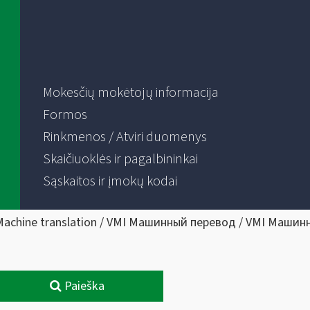
Mokesčių mokėtojų informacija
Formos
Rinkmenos / Atviri duomenys
Skaičiuoklės ir pagalbininkai
Sąskaitos ir įmokų kodai
Machine translation / VMI Машинный перевод / VMI Машин
Paieška