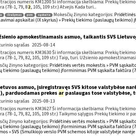
tracijos numeris KM1200 Ši informacija skelbiama: Prekių tiekim
ra (78-1, 79, 8
2
, 105, 109 str.) Atvejis Kada turi...
Mokesčių žinyno kategorijos:
Pridėtinės
ra
išrašymas
pvm
sąskaita
lavimai apskaitai (IX skyrius) » Prekių tiekimo (paslaugų teikimo)
sienio apmokestinamasis asmuo, taikantis SVS Lietuvoj
urinio sąrašas
2025-08-14
tracijos numeris KM3630 Ši informacija skelbiama: Prekių tiekim
ra (78-1, 79, 82, 105, 109 str.) Taip, turi. Užsienio apmokestinamasi
čių žinyno kategorijos:
Pridėtinės vertės mokestis » PVM sąskaitos
ų tiekimo (paslaugų teikimo) įforminimas PVM sąskaita faktūra (7
etuvos asmuo, įsiregistravęs SVS kitose valstybėse narė
), parduodamas prekes
ar
paslaugas tose valstybėse, tu
urinio sąrašas
2025-08-13
tracijos numeris KM3627 Ši informacija skelbiama: Prekių tiekim
ra (78-1, 79, 82, 105, 109 str.) Taikymo sąlygos Prekių tiekimo ir pas
čių žinyno kategorijos:
Pridėtinės vertės mokestis » PVM sąskaitos
ų tiekimo (paslaugų teikimo) įforminimas PVM sąskaita faktūra (7
mos » SVS (Smulkiojo verslo PVM schemos kitoje valstybėje narėje