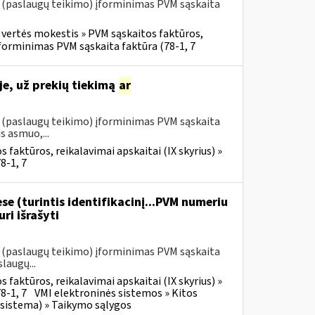
o (paslaugų teikimo) įforminimas PVM sąskaita
 vertės mokestis » PVM sąskaitos faktūros,
 įforminimas PVM sąskaita faktūra (78-1, 7
e, už prekių tiekimą
ar
o (paslaugų teikimo) įforminimas PVM sąskaita
s asmuo,...
 faktūros, reikalavimai apskaitai (IX skyrius) »
8-1, 7
se (turintis identifikacinį...PVM numeriu
ri išrašyti
o (paslaugų teikimo) įforminimas PVM sąskaita
laugų...
 faktūros, reikalavimai apskaitai (IX skyrius) »
8-1, 7
VMI elektroninės sistemos » Kitos
 sistema) » Taikymo sąlygos