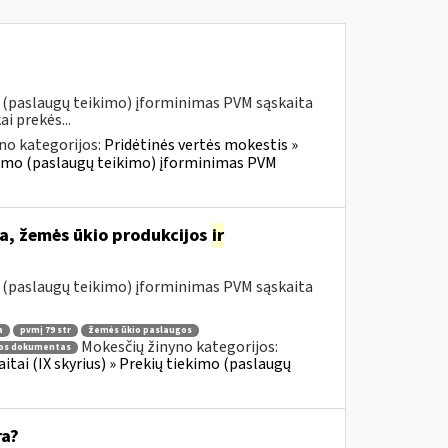
o (paslaugų teikimo) įforminimas PVM sąskaita
i prekės...
no kategorijos:
Pridėtinės vertės mokestis »
iekimo (paslaugų teikimo) įforminimas PVM
a, žemės ūkio produkcijos
ir
o (paslaugų teikimo) įforminimas PVM sąskaita
a
pvmį 79 str
žemės ūkio paslaugos
Mokesčių žinyno kategorijos:
mos dokumentas
itai (IX skyrius) » Prekių tiekimo (paslaugų
ra?