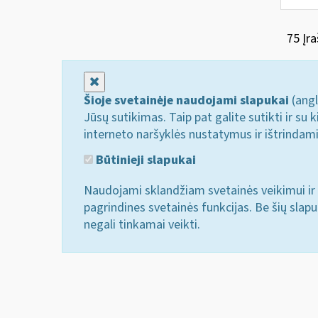
75 Įra
Uždaryti
Šioje svetainėje naudojami slapukai
(angl
Jūsų sutikimas. Taip pat galite sutikti ir s
interneto naršyklės nustatymus ir ištrindam
Būtinieji slapukai
Naudojami sklandžiam svetainės veikimui ir 
pagrindines svetainės funkcijas. Be šių slap
negali tinkamai veikti.