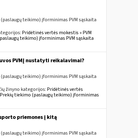
o (paslaugų teikimo) įforminimas PVM sąskaita
tegorijos:
Pridėtinės vertės mokestis » PVM
o (paslaugų teikimo) įforminimas PVM sąskaita
tuvos PVMĮ nustatyti reikalavimai?
o (paslaugų teikimo) įforminimas PVM sąskaita
ių žinyno kategorijos:
Pridėtinės vertės
» Prekių tiekimo (paslaugų teikimo) įforminimas
sporto priemones į kitą
o (paslaugų teikimo) įforminimas PVM sąskaita