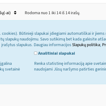
šų(-ai)
Rodoma nuo 1 iki 14 iš 14 irašų.
. cookies). Būtinieji slapukai įdiegiami automatiškai ir jiems
u kitų slapukų naudojimu. Savo sutikimą bet kada galėsite atš
i įrašytus slapukus. Daugiau informacijos
Slapukų politika
;
Pr
Analitiniai slapukai
įgalina
Renka statistinę informaciją apie svetai
ukų svetainė
naudojami Jūsų naršymo patirties gerini