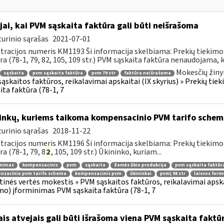
jai, kai PVM sąskaita faktūra gali būti neišrašoma
urinio sąrašas
2021-07-01
tracijos numeris KM1193 Ši informacija skelbiama: Prekių tiekim
ra (78-1, 79, 82, 105, 109 str.) PVM sąskaita faktūra nenaudojama, ka
Mokesčių žiny
sąskaita
pvm sąskaita faktūra
pvm 79 str
faktūra neišrašoma
ąskaitos faktūros, reikalavimai apskaitai (IX skyrius) » Prekių t
ita faktūra (78-1, 7
inkų, kuriems taikoma kompensacinio PVM tarifo schem
urinio sąrašas
2018-11-22
tracijos numeris KM1196 Ši informacija skelbiama: Prekių tiekim
ra (78-1, 79, 8
2
, 105, 109 str.) Ūkininko, kuriam...
inimas
kompensacinis
pvm
sąskaita
žemės ūkio produkcija
pvm sąskaita faktūr
nsacinio pvm tarifo schema
kompensacinis pvm
ūkininkai
pvmį 98 str
laisvos for
tinės vertės mokestis » PVM sąskaitos faktūros, reikalavimai apska
mo) įforminimas PVM sąskaita faktūra (78-1, 7
ais atvejais gali būti išrašoma viena PVM sąskaita faktū