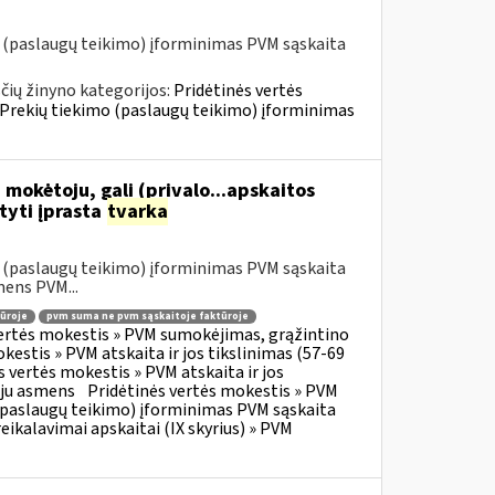
o (paslaugų teikimo) įforminimas PVM sąskaita
ių žinyno kategorijos:
Pridėtinės vertės
» Prekių tiekimo (paslaugų teikimo) įforminimas
 mokėtoju, gali (privalo...apskaitos
tyti įprasta
tvarka
o (paslaugų teikimo) įforminimas PVM sąskaita
mens PVM...
ūroje
pvm suma ne pvm sąskaitoje faktūroje
vertės mokestis » PVM sumokėjimas, grąžintino
kestis » PVM atskaita ir jos tikslinimas (57-69
s vertės mokestis » PVM atskaita ir jos
oju asmens
Pridėtinės vertės mokestis » PVM
o (paslaugų teikimo) įforminimas PVM sąskaita
eikalavimai apskaitai (IX skyrius) » PVM