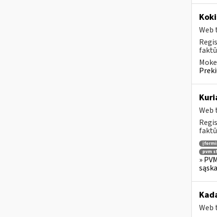
Koki
Web t
Regis
faktū
Mokes
Preki
Kuri
Web t
Regis
faktū
įform
pvm sf
» PVM
sąska
Kada
Web t