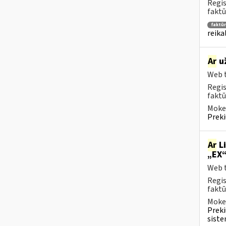
Regis
faktū
faktū
reika
Ar
už
Web t
Regis
faktū
Mokes
Preki
Ar
Li
„EX“
Web t
Regis
faktū
Mokes
Preki
siste