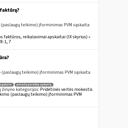
 faktūrą?
o (paslaugų teikimo) įforminimas PVM sąskaita
 faktūros, reikalavimai apskaitai (IX skyrius) »
8-1, 7
ūra?
o (paslaugų teikimo) įforminimas PVM sąskaita
sąskaita
privačių poreikių sąskaitą
 žinyno kategorijos:
Pridėtinės vertės mokestis
tiekimo (paslaugų teikimo) įforminimas PVM