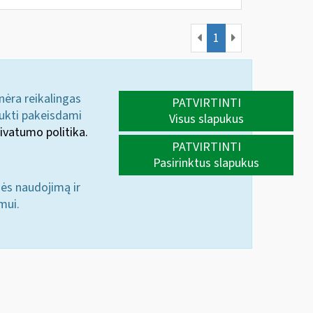
1
 nėra reikalingas
PATVIRTINTI
aukti pakeisdami
Visus slapukus
ivatumo politika.
PATVIRTINTI
Pasirinktus slapukus
nės naudojimą ir
mui.