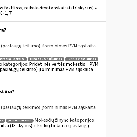
 faktūros, reikalavimai apskaitai (IX skyrius) »
8-1, 7
ra?
o (paslaugų teikimo) įforminimas PVM sąskaita
ktroninė sąskaita
kilmės autentiškumas
turinio vientisumas
o kategorijos:
Pridėtinės vertės mokestis » PVM
o (paslaugų teikimo) įforminimas PVM sąskaita
ktūra?
o (paslaugų teikimo) įforminimas PVM sąskaita
Mokesčių žinyno kategorijos:
as
pvm nuo avanso
itai (IX skyrius) » Prekių tiekimo (paslaugų