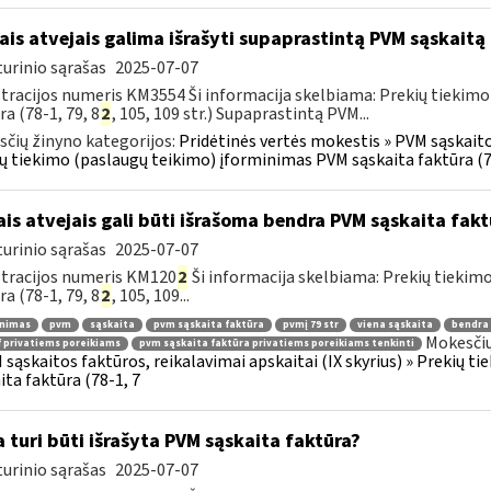
ais atvejais galima išrašyti supaprastintą PVM sąskaitą
urinio sąrašas
2025-07-07
tracijos numeris KM3554 Ši informacija skelbiama: Prekių tiekim
ra (78-1, 79, 8
2
, 105, 109 str.) Supaprastintą PVM...
čių žinyno kategorijos:
Pridėtinės vertės mokestis » PVM sąskaitos
ų tiekimo (paslaugų teikimo) įforminimas PVM sąskaita faktūra (7
ais atvejais gali būti išrašoma bendra PVM sąskaita fakt
urinio sąrašas
2025-07-07
tracijos numeris KM120
2
Ši informacija skelbiama: Prekių tiekim
ra (78-1, 79, 8
2
, 105, 109...
inimas
pvm
sąskaita
pvm sąskaita faktūra
pvmį 79 str
viena sąskaita
bendra 
Mokesčių
 privatiems poreikiams
pvm sąskaita faktūra privatiems poreikiams tenkinti
 sąskaitos faktūros, reikalavimai apskaitai (IX skyrius) » Prekių 
ita faktūra (78-1, 7
 turi būti išrašyta PVM sąskaita faktūra?
urinio sąrašas
2025-07-07