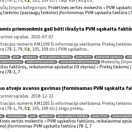
ra (78-1, 79, 8
2
, 105, 109 str.) Taip. Kai į kitą ES...
čių žinyno kategorijos:
Pridėtinės vertės mokestis » PVM sąskaitos
ų tiekimo (paslaugų teikimo) įforminimas PVM sąskaita faktūra (7
omis priemonėmis gali būti išrašyta PVM sąskaita faktū
urinio sąrašas
2025-07-07
tracijos numeris KM1199 Ši informacija skelbiama: Prekių tiekim
ra (78-1, 79, 8
2
, 105, 109 str.) PVM sąskaitos...
inimas
pvm
sąskaita
pvm sąskaita faktūra
pvmį 79 str
popierinė sąskaita
ele
Mokesčių žinyn
io įskaitomumas
elektroninis parašas
verslo kontrolės priemonės
itos faktūros, reikalavimai apskaitai (IX skyrius) » Prekių tiekim
ra (78-1, 7
uo atveju avanso gavimas įforminamas PVM sąskaita fa
urinio sąrašas
2018-12-22
tracijos numeris KM1205 Ši informacija skelbiama: Prekių tiekim
ra (78-1, 79, 8
2
, 105, 109 str.) Jeigu prekių...
as
įforminimas
pvm
sąskaita
pvm sąskaita faktūra
pvmį 79 str
avanso gavim
tinės vertės mokestis » PVM sąskaitos faktūros, reikalavimai apska
mo) įforminimas PVM sąskaita faktūra (78-1, 7