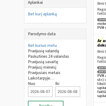
Aplankai
Web t
Regis
faktū
Bet kurį aplanką
įform
mokes
PVM s
Parodymo data
Ar
as
doku
Bet kuriuo metu
Praėjusią valandą
Web t
Paskutines 24 valandas
Regis
Praėjusią savaitę
faktū
Praėjusį mėnesį
pvm i
Praėjusiais metais
pvm su
PVM a
Laikotarpyje…
str.)
Nuo
Iki
tiksl
sąska
faktū
sąska