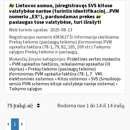
Ar
Lietuvos asmuo, įsiregistravęs SVS kitose
valstybėse narėse (turintis identifikacinį...PVM
numeriu „EX“), parduodamas prekes
ar
paslaugas tose valstybėse, turi išrašyti
Web turinio sąrašas
2025-08-13
Registracijos numeris KM3627 Ši informacija skelbiama:
Prekių tiekimo (paslaugų teikimo) įforminimas PVM
sąskaita faktūra (78-1, 79, 82, 105, 109 str.) Taikymo
sąlygos Prekių tiekimo ir paslaugų...
Mokesčių žinyno kategorijos:
Pridėtinės vertės mokestis
» PVM sąskaitos faktūros, reikalavimai apskaitai (IX
skyrius) » Prekių tiekimo (paslaugų teikimo)
įforminimas PVM sąskaita faktūra (78-1, 7
VMI
elektroninės sistemos » Kitos sistemos » SVS (Smulkiojo
verslo PVM schemos kitoje valstybėje narėje sistema) »
Taikymo sąlygos
75 Įrašų(-ai)
Rodoma nuo 1 iki 14 iš 14 irašų.
1