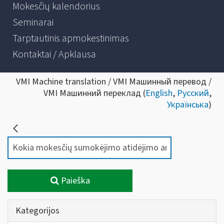
Mokesčių kalendorius
Seminarai
Tarptautinis apmokestinimas
Kontaktai / Apklausa
VMI Machine translation / VMI Машинный перевод /
VMI Машинний переклад (
English
,
Русский
,
Українська
)
Paieška
Kategorijos