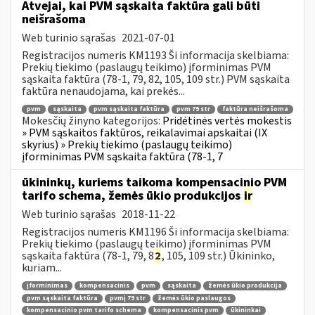
Atvejai, kai PVM sąskaita faktūra gali būti
neišrašoma
Web turinio sąrašas
2021-07-01
Registracijos numeris KM1193 Ši informacija skelbiama:
Prekių tiekimo (paslaugų teikimo) įforminimas PVM
sąskaita faktūra (78-1, 79, 82, 105, 109 str.) PVM sąskaita
faktūra nenaudojama, kai prekės...
pvm
sąskaita
pvm sąskaita faktūra
pvm 79 str
faktūra neišrašoma
Mokesčių žinyno kategorijos:
Pridėtinės vertės mokestis
» PVM sąskaitos faktūros, reikalavimai apskaitai (IX
skyrius) » Prekių tiekimo (paslaugų teikimo)
įforminimas PVM sąskaita faktūra (78-1, 7
ūkininkų, kuriems taikoma kompensacinio PVM
tarifo schema, žemės ūkio produkcijos
ir
Web turinio sąrašas
2018-11-22
Registracijos numeris KM1196 Ši informacija skelbiama:
Prekių tiekimo (paslaugų teikimo) įforminimas PVM
sąskaita faktūra (78-1, 79, 8
2
, 105, 109 str.) Ūkininko,
kuriam...
įforminimas
kompensacinis
pvm
sąskaita
žemės ūkio produkcija
pvm sąskaita faktūra
pvmį 79 str
žemės ūkio paslaugos
kompensacinio pvm tarifo schema
kompensacinis pvm
ūkininkai