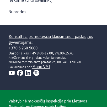
Ieškome turto savininkų
Nuorodos
Konsultacijos mokesčių klausimais ir paslaugos
gyventojams:
+370 5 260 5060
Darbo laikas: I-IV 8.00-17.00, V 8.00-15.45.
Prieššventinę dieną - viena valanda trumpiau.
Kiekvieno mėnesio antrą penktadienį 8.00 val. - 12.00 val.
Mano VMI
Paklausimas per
Valstybinė mokesčių inspekcija prie Lietuvos
Respublikos finansų ministerijos