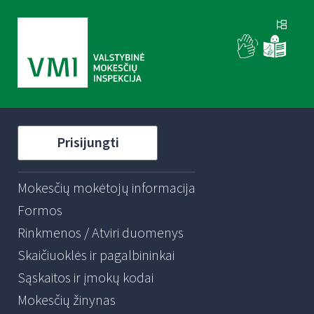
Prisijungti
Mokesčių mokėtojų informacija
Formos
Rinkmenos / Atviri duomenys
Skaičiuoklės ir pagalbininkai
Sąskaitos ir įmokų kodai
Mokesčių žinynas