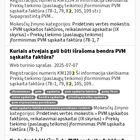
Registracijos numeris KM3554 Ši informacija skelbiama:
Prekių tiekimo (paslaugų teikimo) įforminimas PVM
sąskaita faktūra (78-1, 79, 8
2
, 105, 109 str.)
Supaprastintą PVM...
Mokesčių žinyno kategorijos:
Pridėtinės vertės mokestis
» PVM sąskaitos faktūros, reikalavimai apskaitai (IX
skyrius) » Prekių tiekimo (paslaugų teikimo)
įforminimas PVM sąskaita faktūra (78-1, 7
Kuriais atvejais gali būti išrašoma bendra PVM
sąskaita faktūra?
Web turinio sąrašas
2025-07-07
Registracijos numeris KM120
2
Ši informacija skelbiama:
Prekių tiekimo (paslaugų teikimo) įforminimas PVM
sąskaita faktūra (78-1, 79, 8
2
, 105, 109...
įforminimas
pvm
sąskaita
pvm sąskaita faktūra
pvmį 79 str
viena sąskaita
bendra sąskaita
privačių poreikių sąskaitą
pvm sf privatiems poreikiams
Mokesčių žinyno
pvm sąskaita faktūra privatiems poreikiams tenkinti
kategorijos:
Pridėtinės vertės mokestis » PVM sąskaitos
faktūros, reikalavimai apskaitai (IX skyrius) » Prekių
tiekimo (paslaugų teikimo) įforminimas PVM sąskaita
faktūra (78-1, 7