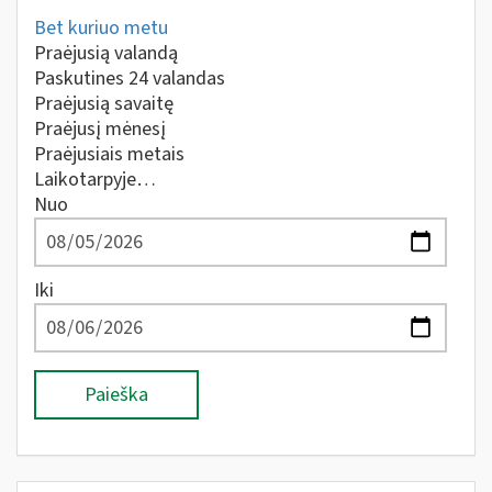
Bet kuriuo metu
Praėjusią valandą
Paskutines 24 valandas
Praėjusią savaitę
Praėjusį mėnesį
Praėjusiais metais
Laikotarpyje…
Nuo
Iki
Paieška