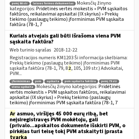
Mokesčių žinyno
pvmį 98 str
laisvos formos dokumentas
kategorijos:
Pridėtinės vertės mokestis » PVM sąskaitos
faktūros, reikalavimai apskaitai (IX skyrius) » Prekių
tiekimo (paslaugų teikimo) įforminimas PVM sąskaita
faktūra (78-1, 7
Kuriais atvejais gali būti išrašoma viena PVM
sąskaita faktūra?
Web turinio sąrašas
2018-12-22
Registracijos numeris KM1203 Ši informacija skelbiama:
Prekių tiekimo (paslaugų teikimo) įforminimas PVM
sąskaita faktūra (78-1, 79, 8
2
, 105, 109 str.) Advokatai,
PVM...
įforminimas
pvm
sąskaita
pvm sąskaita faktūra
pvmį 79 str
Mokesčių žinyno kategorijos:
Pridėtinės
viena sąskaita
vertės mokestis » PVM sąskaitos faktūros, reikalavimai
apskaitai (IX skyrius) » Prekių tiekimo (paslaugų
teikimo) įforminimas PVM sąskaita faktūra (78-1, 7
Ar
asmuo, viršijęs 45 000 eurų ribą, bet
neįsiregistravęs PVM mokėtoju, gali
(privalo...apskaitos dokumente išskirti PVM, o
pirkėjas turi teisę tokį PVM atskaityti įprasta
tvarka