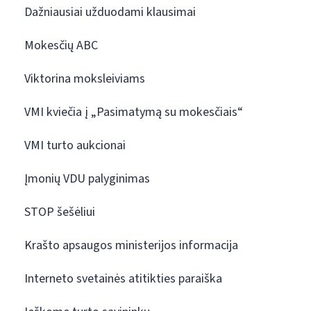
Dažniausiai užduodami klausimai
Mokesčių ABC
Viktorina moksleiviams
VMI kviečia į „Pasimatymą su mokesčiais“
VMI turto aukcionai
Įmonių VDU palyginimas
STOP šešėliui
Krašto apsaugos ministerijos informacija
Interneto svetainės atitikties paraiška