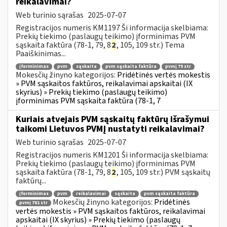
reikalavimai?
Web turinio sąrašas
2025-07-07
Registracijos numeris KM1197 Ši informacija skelbiama:
Prekių tiekimo (paslaugų teikimo) įforminimas PVM
sąskaita faktūra (78-1, 79, 8
2
, 105, 109 str.) Tema
Paaiškinimas...
įforminimas
pvm
sąskaita
pvm sąskaita faktūra
pvmį 79 str
Mokesčių žinyno kategorijos:
Pridėtinės vertės mokestis
» PVM sąskaitos faktūros, reikalavimai apskaitai (IX
skyrius) » Prekių tiekimo (paslaugų teikimo)
įforminimas PVM sąskaita faktūra (78-1, 7
Kuriais atvejais PVM sąskaitų faktūrų išrašymui
taikomi Lietuvos PVMĮ nustatyti reikalavimai?
Web turinio sąrašas
2025-07-07
Registracijos numeris KM1201 Ši informacija skelbiama:
Prekių tiekimo (paslaugų teikimo) įforminimas PVM
sąskaita faktūra (78-1, 79, 8
2
, 105, 109 str.) PVM sąskaitų
faktūrų...
įforminimas
pvm
reikalavimai
sąskaita
pvm sąskaita faktūra
Mokesčių žinyno kategorijos:
Pridėtinės
pvmį 781 str
vertės mokestis » PVM sąskaitos faktūros, reikalavimai
apskaitai (IX skyrius) » Prekių tiekimo (paslaugų