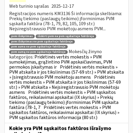
Web turinio sąrašas
2025-12-17
Registracijos numeris KM3136 Ši informacija skelbiama:
Prekių tiekimo (paslaugų teikimo) įforminimas PVM
sąskaita faktūra (78-1, 79, 82, 105, 109 str.)
Neįsiregistravusio PVM mokėtoju asmens PVM...
pvm išskyrimas
išskirti pvm ne pvm sąskaitoje faktūroje
pvm išskyrimas ne pvm sąskaitoje faktūroje
pvm suma ne pvm sąskaitoje faktūroje
Mokesčių žinyno
pvm sumą ne pvm sąskaitoje faktūroje
kategorijos:
Pridėtinės vertės mokestis » PVM
sumokėjimas, grąžintino PVM apskaičiavimas, PVM
permokos įskaitymas ir
Pridėtinės vertės mokestis »
PVM atskaita ir jos tikslinimas (57-69 str.) » PVM atskaita
» Įsiregistravusio PVM mokėtoju asmens
Pridėtinės
vertės mokestis » PVM atskaita ir jos tikslinimas (57-69
str.) » PVM atskaita » Neįsiregistravusio PVM mokėtoju
asmens
Pridėtinės vertės mokestis » PVM sąskaitos
faktūros, reikalavimai apskaitai (IX skyrius) » Prekių
tiekimo (paslaugų teikimo) įforminimas PVM sąskaita
faktūra (78-1, 7
Pridėtinės vertės mokestis » PVM
sąskaitos faktūros, reikalavimai apskaitai (IX skyrius) »
PVM sąskaitos faktūros informacija (80 str.)
Kokie yra PVM sąskaitos faktūros išrašymo