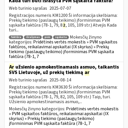
Kada turi būti išrašyta PVM sąskaita faktūra?
Web turinio sąrašas
2025-07-07
Registracijos numeris KM1200 Ši informacija skelbiama:
Prekių tiekimo (paslaugų teikimo) įforminimas PVM
sąskaita faktūra (78-1, 79, 8
2
, 105, 109 str.) Atvejis Kada
turi...
Mokesčių žinyno
faktūra
išrašymas
pvm
sąskaita
kategorijos:
Pridėtinės vertės mokestis » PVM sąskaitos
faktūros, reikalavimai apskaitai (IX skyrius) » Prekių
tiekimo (paslaugų teikimo) įforminimas PVM sąskaita
faktūra (78-1, 7
Ar
užsienio apmokestinamasis asmuo, taikantis
SVS Lietuvoje, už prekių tiekimą
ar
Web turinio sąrašas
2025-08-14
Registracijos numeris KM3630 Ši informacija skelbiama:
Prekių tiekimo (paslaugų teikimo) įforminimas PVM
sąskaita faktūra (78-1, 79, 82, 105, 109 str.) Taip, turi.
Užsienio apmokestinamasis asmuo,...
Mokesčių žinyno kategorijos:
Pridėtinės vertės mokestis
» PVM sąskaitos faktūros, reikalavimai apskaitai (IX
skyrius) » Prekių tiekimo (paslaugų teikimo)
įforminimas PVM sąskaita faktūra (78-1, 7