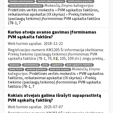
turinio vientisumas
turinio įskaitomumas
elektroninis parašas
Mokesčių žinyno kategorijos:
verslo kontrolės priemonės
Pridėtinės vertės mokestis » PVM sąskaitos faktūros,
reikalavimai apskaitai (IX skyrius) » Prekių tiekimo
(paslaugų teikimo) įforminimas PVM sąskaita faktūra
(78-1, 7
Kuriuo atveju avanso gavimas įforminamas
PVM sąskaita faktūra?
Web turinio sąrašas
2018-12-22
Registracijos numeris KM1205 Ši informacija skelbiama:
Prekių tiekimo (paslaugų teikimo) įforminimas PVM
sąskaita faktūra (78-1, 79, 8
2
, 105, 109 str.) Jeigu prekių...
avansas
įforminimas
pvm
sąskaita
pvm sąskaita faktūra
Mokesčių žinyno
pvmį 79 str
avanso gavimas
pvm nuo avanso
kategorijos:
Pridėtinės vertės mokestis » PVM sąskaitos
faktūros, reikalavimai apskaitai (IX skyrius) » Prekių
tiekimo (paslaugų teikimo) įforminimas PVM sąskaita
faktūra (78-1, 7
Kokiais atvejais galima išrašyti supaprastintą
PVM sąskaitą faktūrą?
Web turinio sąrašas
2025-07-07