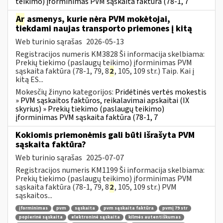
teikimo) įforminimas PVM sąskaita faktūra (78-1, 7
Ar
asmenys, kurie nėra PVM mokėtojai,
tiekdami naujas transporto priemones į kitą
Web turinio sąrašas
2026-05-13
Registracijos numeris KM3828 Ši informacija skelbiama:
Prekių tiekimo (paslaugų teikimo) įforminimas PVM
sąskaita faktūra (78-1, 79, 8
2
, 105, 109 str.) Taip. Kai į
kitą ES...
Mokesčių žinyno kategorijos:
Pridėtinės vertės mokestis
» PVM sąskaitos faktūros, reikalavimai apskaitai (IX
skyrius) » Prekių tiekimo (paslaugų teikimo)
įforminimas PVM sąskaita faktūra (78-1, 7
Kokiomis priemonėmis gali būti išrašyta PVM
sąskaita faktūra?
Web turinio sąrašas
2025-07-07
Registracijos numeris KM1199 Ši informacija skelbiama:
Prekių tiekimo (paslaugų teikimo) įforminimas PVM
sąskaita faktūra (78-1, 79, 8
2
, 105, 109 str.) PVM
sąskaitos...
įforminimas
pvm
sąskaita
pvm sąskaita faktūra
pvmį 79 str
popierinė sąskaita
elektroninė sąskaita
kilmės autentiškumas