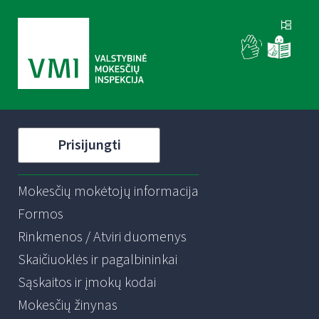
Prisijungti
Mokesčių mokėtojų informacija
Formos
Rinkmenos / Atviri duomenys
Skaičiuoklės ir pagalbininkai
Sąskaitos ir įmokų kodai
Mokesčių žinynas