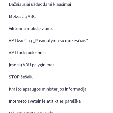
Dažniausiai užduodami klausimai
Mokesčių ABC
Viktorina moksleiviams
VMI kviečia į „Pasimatymą su mokesčiais“
VMI turto aukcionai
Įmonių VDU palyginimas
STOP šešėliui
Krašto apsaugos ministerijos informacija
Interneto svetainės atitikties paraiška