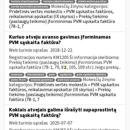
turinio vientisumas
turinio įskaitomumas
elektroninis parašas
Mokesčių žinyno kategorijos:
verslo kontrolės priemonės
Pridėtinės vertės mokestis » PVM sąskaitos faktūros,
reikalavimai apskaitai (IX skyrius) » Prekių tiekimo
(paslaugų teikimo) įforminimas PVM sąskaita faktūra
(78-1, 7
Kuriuo atveju avanso gavimas įforminamas
PVM sąskaita faktūra?
Web turinio sąrašas
2018-12-22
Registracijos numeris KM1205 Ši informacija skelbiama:
Prekių tiekimo (paslaugų teikimo) įforminimas PVM
sąskaita faktūra (78-1, 79, 8
2
, 105, 109 str.) Jeigu prekių...
avansas
įforminimas
pvm
sąskaita
pvm sąskaita faktūra
Mokesčių žinyno
pvmį 79 str
avanso gavimas
pvm nuo avanso
kategorijos:
Pridėtinės vertės mokestis » PVM sąskaitos
faktūros, reikalavimai apskaitai (IX skyrius) » Prekių
tiekimo (paslaugų teikimo) įforminimas PVM sąskaita
faktūra (78-1, 7
Kokiais atvejais galima išrašyti supaprastintą
PVM sąskaitą faktūrą?
Web turinio sąrašas
2025-07-07