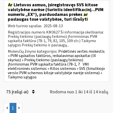
Ar
Lietuvos asmuo, įsiregistravęs SVS kitose
valstybėse narėse (turintis identifikacinį...PVM
numeriu „EX“), parduodamas prekes
ar
paslaugas tose valstybėse, turi išrašyti
Web turinio sąrašas
2025-08-13
Registracijos numeris KM3627 Ši informacija skelbiama:
Prekių tiekimo (paslaugų teikimo) įforminimas PVM
sąskaita faktūra (78-1, 79, 82, 105, 109 str.) Taikymo
sąlygos Prekių tiekimo ir paslaugų...
Mokesčių žinyno kategorijos:
Pridėtinės vertės mokestis
» PVM sąskaitos faktūros, reikalavimai apskaitai (IX
skyrius) » Prekių tiekimo (paslaugų teikimo)
įforminimas PVM sąskaita faktūra (78-1, 7
VMI
elektroninės sistemos » Kitos sistemos » SVS (Smulkiojo
verslo PVM schemos kitoje valstybėje narėje sistema) »
Taikymo sąlygos
75 Įrašų(-ai)
Rodoma nuo 1 iki 14 iš 14 irašų.
1