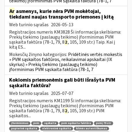
teikimo) įforminimas PVM sąskaita faktūra (78-1, 7
Ar
asmenys, kurie nėra PVM mokėtojai,
tiekdami naujas transporto priemones į kitą
Web turinio sąrašas
2026-05-13
Registracijos numeris KM3828 Ši informacija skelbiama:
Prekių tiekimo (paslaugų teikimo) įforminimas PVM
sąskaita faktūra (78-1, 79, 8
2
, 105, 109 str.) Taip. Kai į
kitą ES...
Mokesčių žinyno kategorijos:
Pridėtinės vertės mokestis
» PVM sąskaitos faktūros, reikalavimai apskaitai (IX
skyrius) » Prekių tiekimo (paslaugų teikimo)
įforminimas PVM sąskaita faktūra (78-1, 7
Kokiomis priemonėmis gali būti išrašyta PVM
sąskaita faktūra?
Web turinio sąrašas
2025-07-07
Registracijos numeris KM1199 Ši informacija skelbiama:
Prekių tiekimo (paslaugų teikimo) įforminimas PVM
sąskaita faktūra (78-1, 79, 8
2
, 105, 109 str.) PVM
sąskaitos...
įforminimas
pvm
sąskaita
pvm sąskaita faktūra
pvmį 79 str
popierinė sąskaita
elektroninė sąskaita
kilmės autentiškumas