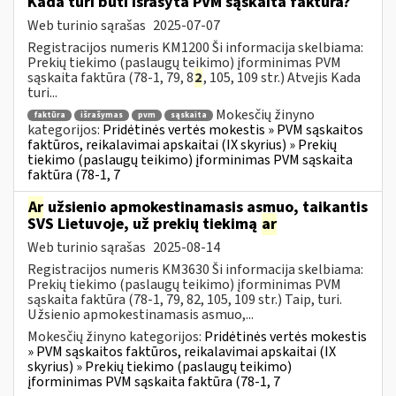
Kada turi būti išrašyta PVM sąskaita faktūra?
Web turinio sąrašas
2025-07-07
Registracijos numeris KM1200 Ši informacija skelbiama:
Prekių tiekimo (paslaugų teikimo) įforminimas PVM
sąskaita faktūra (78-1, 79, 8
2
, 105, 109 str.) Atvejis Kada
turi...
Mokesčių žinyno
faktūra
išrašymas
pvm
sąskaita
kategorijos:
Pridėtinės vertės mokestis » PVM sąskaitos
faktūros, reikalavimai apskaitai (IX skyrius) » Prekių
tiekimo (paslaugų teikimo) įforminimas PVM sąskaita
faktūra (78-1, 7
Ar
užsienio apmokestinamasis asmuo, taikantis
SVS Lietuvoje, už prekių tiekimą
ar
Web turinio sąrašas
2025-08-14
Registracijos numeris KM3630 Ši informacija skelbiama:
Prekių tiekimo (paslaugų teikimo) įforminimas PVM
sąskaita faktūra (78-1, 79, 82, 105, 109 str.) Taip, turi.
Užsienio apmokestinamasis asmuo,...
Mokesčių žinyno kategorijos:
Pridėtinės vertės mokestis
» PVM sąskaitos faktūros, reikalavimai apskaitai (IX
skyrius) » Prekių tiekimo (paslaugų teikimo)
įforminimas PVM sąskaita faktūra (78-1, 7