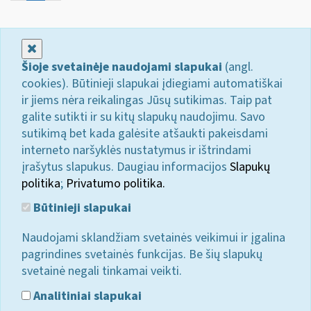
Uždaryti
Šioje svetainėje naudojami slapukai
(angl.
cookies). Būtinieji slapukai įdiegiami automatiškai
ir jiems nėra reikalingas Jūsų sutikimas. Taip pat
galite sutikti ir su kitų slapukų naudojimu. Savo
sutikimą bet kada galėsite atšaukti pakeisdami
interneto naršyklės nustatymus ir ištrindami
įrašytus slapukus. Daugiau informacijos
Slapukų
politika
;
Privatumo politika.
Būtinieji slapukai
Naudojami sklandžiam svetainės veikimui ir įgalina
pagrindines svetainės funkcijas. Be šių slapukų
svetainė negali tinkamai veikti.
Analitiniai slapukai