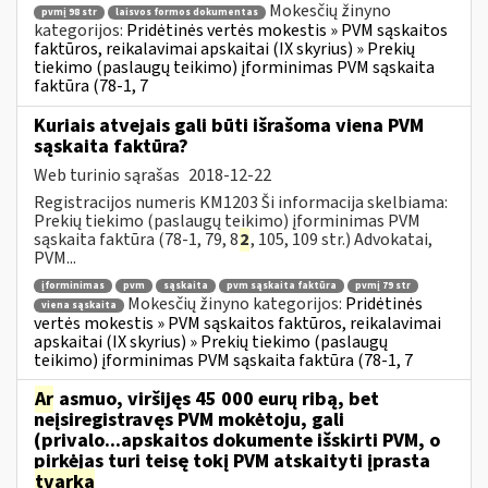
Mokesčių žinyno
pvmį 98 str
laisvos formos dokumentas
kategorijos:
Pridėtinės vertės mokestis » PVM sąskaitos
faktūros, reikalavimai apskaitai (IX skyrius) » Prekių
tiekimo (paslaugų teikimo) įforminimas PVM sąskaita
faktūra (78-1, 7
Kuriais atvejais gali būti išrašoma viena PVM
sąskaita faktūra?
Web turinio sąrašas
2018-12-22
Registracijos numeris KM1203 Ši informacija skelbiama:
Prekių tiekimo (paslaugų teikimo) įforminimas PVM
sąskaita faktūra (78-1, 79, 8
2
, 105, 109 str.) Advokatai,
PVM...
įforminimas
pvm
sąskaita
pvm sąskaita faktūra
pvmį 79 str
Mokesčių žinyno kategorijos:
Pridėtinės
viena sąskaita
vertės mokestis » PVM sąskaitos faktūros, reikalavimai
apskaitai (IX skyrius) » Prekių tiekimo (paslaugų
teikimo) įforminimas PVM sąskaita faktūra (78-1, 7
Ar
asmuo, viršijęs 45 000 eurų ribą, bet
neįsiregistravęs PVM mokėtoju, gali
(privalo...apskaitos dokumente išskirti PVM, o
pirkėjas turi teisę tokį PVM atskaityti įprasta
tvarka