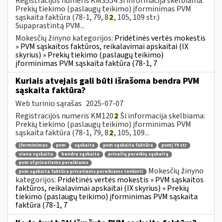
Registracijos numeris KM3554 Ši informacija skelbiama:
Prekių tiekimo (paslaugų teikimo) įforminimas PVM
sąskaita faktūra (78-1, 79, 8
2
, 105, 109 str.)
Supaprastintą PVM...
Mokesčių žinyno kategorijos:
Pridėtinės vertės mokestis
» PVM sąskaitos faktūros, reikalavimai apskaitai (IX
skyrius) » Prekių tiekimo (paslaugų teikimo)
įforminimas PVM sąskaita faktūra (78-1, 7
Kuriais atvejais gali būti išrašoma bendra PVM
sąskaita faktūra?
Web turinio sąrašas
2025-07-07
Registracijos numeris KM120
2
Ši informacija skelbiama:
Prekių tiekimo (paslaugų teikimo) įforminimas PVM
sąskaita faktūra (78-1, 79, 8
2
, 105, 109...
įforminimas
pvm
sąskaita
pvm sąskaita faktūra
pvmį 79 str
viena sąskaita
bendra sąskaita
privačių poreikių sąskaitą
pvm sf privatiems poreikiams
Mokesčių žinyno
pvm sąskaita faktūra privatiems poreikiams tenkinti
kategorijos:
Pridėtinės vertės mokestis » PVM sąskaitos
faktūros, reikalavimai apskaitai (IX skyrius) » Prekių
tiekimo (paslaugų teikimo) įforminimas PVM sąskaita
faktūra (78-1, 7