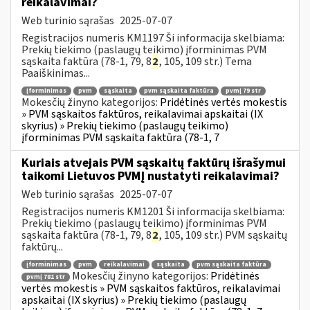
reikalavimai?
Web turinio sąrašas
2025-07-07
Registracijos numeris KM1197 Ši informacija skelbiama:
Prekių tiekimo (paslaugų teikimo) įforminimas PVM
sąskaita faktūra (78-1, 79, 8
2
, 105, 109 str.) Tema
Paaiškinimas...
įforminimas
pvm
sąskaita
pvm sąskaita faktūra
pvmį 79 str
Mokesčių žinyno kategorijos:
Pridėtinės vertės mokestis
» PVM sąskaitos faktūros, reikalavimai apskaitai (IX
skyrius) » Prekių tiekimo (paslaugų teikimo)
įforminimas PVM sąskaita faktūra (78-1, 7
Kuriais atvejais PVM sąskaitų faktūrų išrašymui
taikomi Lietuvos PVMĮ nustatyti reikalavimai?
Web turinio sąrašas
2025-07-07
Registracijos numeris KM1201 Ši informacija skelbiama:
Prekių tiekimo (paslaugų teikimo) įforminimas PVM
sąskaita faktūra (78-1, 79, 8
2
, 105, 109 str.) PVM sąskaitų
faktūrų...
įforminimas
pvm
reikalavimai
sąskaita
pvm sąskaita faktūra
Mokesčių žinyno kategorijos:
Pridėtinės
pvmį 781 str
vertės mokestis » PVM sąskaitos faktūros, reikalavimai
apskaitai (IX skyrius) » Prekių tiekimo (paslaugų