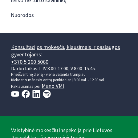
Ieškome turto savininkų
Nuorodos
Konsultacijos mokesčių klausimais ir paslaugos
gyventojams:
+370 5 260 5060
Darbo laikas: I-IV 8.00-17.00, V 8.00-15.45.
Prieššventinę dieną - viena valanda trumpiau.
Kiekvieno mėnesio antrą penktadienį 8.00 val. - 12.00 val.
Mano VMI
Paklausimas per
Valstybinė mokesčių inspekcija prie Lietuvos
Respublikos finansų ministerijos