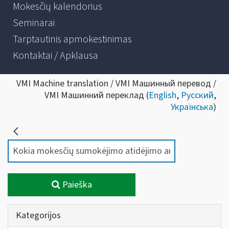
Mokesčių kalendorius
Seminarai
Tarptautinis apmokestinimas
Kontaktai / Apklausa
VMI Machine translation / VMI Машинный перевод /
VMI Машинний переклад (
English
,
Русский
,
Українська
)
Paieška
Kategorijos