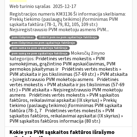
Web turinio sąrašas
2025-12-17
Registracijos numeris KM3136 Ši informacija skelbiama:
Prekių tiekimo (paslaugų teikimo) įforminimas PVM
sąskaita faktūra (78-1, 79, 82, 105, 109 str.)
Neįsiregistravusio PVM mokėtoju asmens PVM...
pvm išskyrimas
išskirti pvm ne pvm sąskaitoje faktūroje
pvm išskyrimas ne pvm sąskaitoje faktūroje
pvm suma ne pvm sąskaitoje faktūroje
Mokesčių žinyno
pvm sumą ne pvm sąskaitoje faktūroje
kategorijos:
Pridėtinės vertės mokestis » PVM
sumokėjimas, grąžintino PVM apskaičiavimas, PVM
permokos įskaitymas ir
Pridėtinės vertės mokestis »
PVM atskaita ir jos tikslinimas (57-69 str.) » PVM atskaita
» Įsiregistravusio PVM mokėtoju asmens
Pridėtinės
vertės mokestis » PVM atskaita ir jos tikslinimas (57-69
str.) » PVM atskaita » Neįsiregistravusio PVM mokėtoju
asmens
Pridėtinės vertės mokestis » PVM sąskaitos
faktūros, reikalavimai apskaitai (IX skyrius) » Prekių
tiekimo (paslaugų teikimo) įforminimas PVM sąskaita
faktūra (78-1, 7
Pridėtinės vertės mokestis » PVM
sąskaitos faktūros, reikalavimai apskaitai (IX skyrius) »
PVM sąskaitos faktūros informacija (80 str.)
Kokie yra PVM sąskaitos faktūros išrašymo