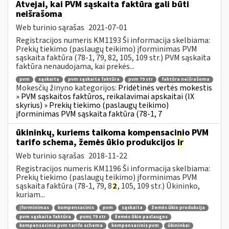
Atvejai, kai PVM sąskaita faktūra gali būti
neišrašoma
Web turinio sąrašas
2021-07-01
Registracijos numeris KM1193 Ši informacija skelbiama:
Prekių tiekimo (paslaugų teikimo) įforminimas PVM
sąskaita faktūra (78-1, 79, 82, 105, 109 str.) PVM sąskaita
faktūra nenaudojama, kai prekės...
pvm
sąskaita
pvm sąskaita faktūra
pvm 79 str
faktūra neišrašoma
Mokesčių žinyno kategorijos:
Pridėtinės vertės mokestis
» PVM sąskaitos faktūros, reikalavimai apskaitai (IX
skyrius) » Prekių tiekimo (paslaugų teikimo)
įforminimas PVM sąskaita faktūra (78-1, 7
ūkininkų, kuriems taikoma kompensacinio PVM
tarifo schema, žemės ūkio produkcijos
ir
Web turinio sąrašas
2018-11-22
Registracijos numeris KM1196 Ši informacija skelbiama:
Prekių tiekimo (paslaugų teikimo) įforminimas PVM
sąskaita faktūra (78-1, 79, 8
2
, 105, 109 str.) Ūkininko,
kuriam...
įforminimas
kompensacinis
pvm
sąskaita
žemės ūkio produkcija
pvm sąskaita faktūra
pvmį 79 str
žemės ūkio paslaugos
kompensacinio pvm tarifo schema
kompensacinis pvm
ūkininkai