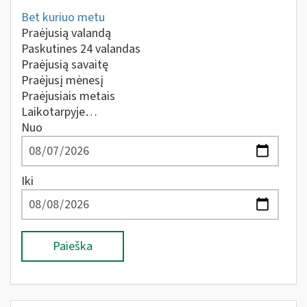
Bet kuriuo metu
Praėjusią valandą
Paskutines 24 valandas
Praėjusią savaitę
Praėjusį mėnesį
Praėjusiais metais
Laikotarpyje…
Nuo
Iki
Paieška