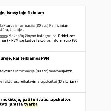
e, išrašytoje fiziniam
ktūros informacija (80 str.) Kai fiziniam
ūra, tokioje...
Mokesčių žinyno kategorijos:
Pridėtinės
iniam
yrius) » PVM sąskaitos faktūros informacija (80
ūroje, kai teikiamos PVM
aktūros informacija (80 str.) Vadovaujantis
 faktūros, reikalavimai apskaitai (IX skyrius) »
 mokėtoju, gali (privalo...apskaitos
tyti įprasta
tvarka