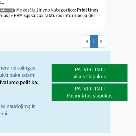
...
Mokesčių žinyno kategorijos:
Pridėtinės
adaliniui
yrius) » PVM sąskaitos faktūros informacija (80
1
 nėra reikalingas
PATVIRTINTI
aukti pakeisdami
Visus slapukus
ivatumo politika.
PATVIRTINTI
Pasirinktus slapukus
nės naudojimą ir
mui.