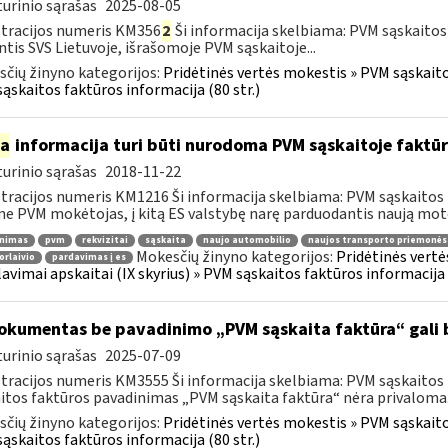
urinio sąrašas
2025-08-05
tracijos numeris KM356
2
Ši informacija skelbiama: PVM sąskaitos
ntis SVS Lietuvoje, išrašomoje PVM sąskaitoje...
čių žinyno kategorijos:
Pridėtinės vertės mokestis » PVM sąskaitos
ąskaitos faktūros informacija (80 str.)
ia
informacija turi būti nurodoma PVM sąskaitoje faktūr
urinio sąrašas
2018-11-22
tracijos numeris KM1216 Ši informacija skelbiama: PVM sąskaitos 
ne PVM mokėtojas, į kitą ES valstybę narę parduodantis naują moto
inimas
pvm
rekvizitai
sąskaita
naujo automobilio
naujos transporto priemonės
Mokesčių žinyno kategorijos:
Pridėtinės vertė
orlaivio
pardavimas į es
lavimai apskaitai (IX skyrius) » PVM sąskaitos faktūros informacija (
kumentas be pavadinimo „PVM sąskaita faktūra“ gali 
urinio sąrašas
2025-07-09
tracijos numeris KM3555 Ši informacija skelbiama: PVM sąskaitos fa
itos faktūros pavadinimas „PVM sąskaita faktūra“ nėra privaloma.
čių žinyno kategorijos:
Pridėtinės vertės mokestis » PVM sąskaitos
ąskaitos faktūros informacija (80 str.)