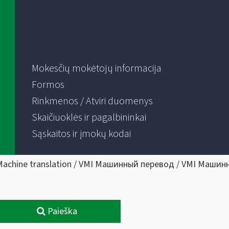
Mokesčių mokėtojų informacija
Formos
Rinkmenos / Atviri duomenys
Skaičiuoklės ir pagalbininkai
Sąskaitos ir įmokų kodai
Machine translation / VMI Машинный перевод / VMI Машин
Paieška