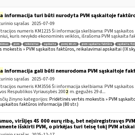
ia
informacija turi būti nurodyta PVM sąskaitoje faktūroj
urinio sąrašas
2025-07-09
tracijos numeris KM1215 Ši informacija skelbiama: PVM sąskaitos fa
iui, kuris nevykdo ekonominės veiklos, išrašoma PVM sąskaita fakt
inimas
pvm
rekvizitai
sąskaita
pvmį 80 str
pvm sąskaita faktūra
sąskaita fiz
s mokestis » PVM sąskaitos faktūros, reikalavimai apskaitai (IX sk
ia
informacija gali būti nenurodoma PVM sąskaitoje fakt
urinio sąrašas
2025-07-09
tracijos numeris KM3556 Ši informacija skelbiama: PVM sąskaitos f
vos Respublikos Vyriausybės 200
2
m. gegužės 29 d....
čių žinyno kategorijos:
Pridėtinės vertės mokestis » PVM sąskaitos
ąskaitos faktūros informacija (80 str.)
muo, viršijęs 45 000 eurų ribą, bet neįsiregistravęs PVM
mente išskirti PVM, o pirkėjas turi teisę tokį PVM atskai
urinio sąrašas
2025-12-17