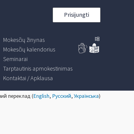
Prisijungti
Mokesčių žinynas
Mokesčių kalendorius
Seminarai
Tarptautinis apmokestinimas
Kontaktai / Apklausa
ний переклад (
English
,
Русский
,
Українська
)