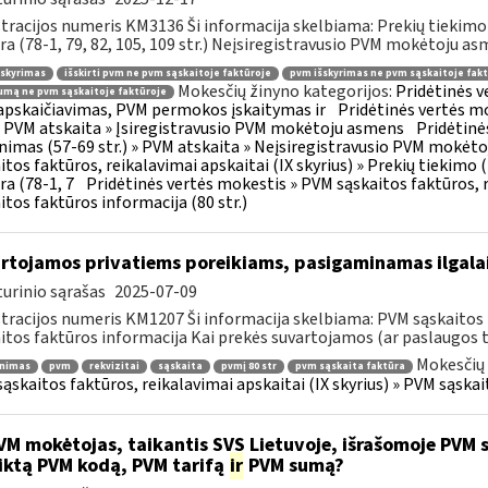
tracijos numeris KM3136 Ši informacija skelbiama: Prekių tiekim
ra (78-1, 79, 82, 105, 109 str.) Neįsiregistravusio PVM mokėtoju as
šskyrimas
išskirti pvm ne pvm sąskaitoje faktūroje
pvm išskyrimas ne pvm sąskaitoje fakt
Mokesčių žinyno kategorijos:
Pridėtinės 
mą ne pvm sąskaitoje faktūroje
pskaičiavimas, PVM permokos įskaitymas ir
Pridėtinės vertės mo
 » PVM atskaita » Įsiregistravusio PVM mokėtoju asmens
Pridėtinė
inimas (57-69 str.) » PVM atskaita » Neįsiregistravusio PVM mokėt
itos faktūros, reikalavimai apskaitai (IX skyrius) » Prekių tiekim
ra (78-1, 7
Pridėtinės vertės mokestis » PVM sąskaitos faktūros, r
itos faktūros informacija (80 str.)
rtojamos privatiems poreikiams, pasigaminamas ilgalai
urinio sąrašas
2025-07-09
tracijos numeris KM1207 Ši informacija skelbiama: PVM sąskaitos f
itos faktūros informacija Kai prekės suvartojamos (ar paslaugos t
Mokesčių 
inimas
pvm
rekvizitai
sąskaita
pvmį 80 str
pvm sąskaita faktūra
ąskaitos faktūros, reikalavimai apskaitai (IX skyrius) » PVM sąskait
M mokėtojas, taikantis SVS Lietuvoje, išrašomoje PVM są
iktą PVM kodą, PVM tarifą
ir
PVM sumą?