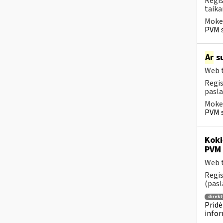
Regis
taika
Mokes
PVM s
Ar
su
Web t
Regis
pasla
Mokes
PVM s
Koki
PVM 
Web t
Regis
(pasl
direkt
Pridė
infor