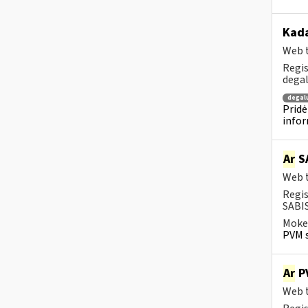
Kada
Web t
Regis
degal
degal
Pridė
infor
Ar
SA
Web t
Regis
SABIS
Mokes
PVM s
Ar
PV
Web t