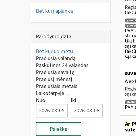
Regis
Bet kurį aplanką
faktū
pvm i
pvm su
PVM a
str.)
Parodymo data
tiksl
sąska
Bet kuriuo metu
faktū
sąska
Praėjusią valandą
Paskutines 24 valandas
Praėjusią savaitę
suva
Praėjusį mėnesį
Web t
Praėjusiais metais
Regis
Laikotarpyje…
sąska
Nuo
Iki
įform
PVM s
Ar
PV
Paieška
sute