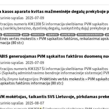
 kasos aparato kvitas mažmeninėje degalų prekyboje p
urinio sąrašas
2025-07-09
tracijos numeris KM1208 Ši informacija skelbiama: PVM sąskaitos 
ų (variklių benzino, dyzelinių degalų, suskystintų dujų) prekyboje 
ų
įforminimas
pvm
rekvizitai
sąskaita
pvmį 80 str
kasos aparato kvitas
pv
tinės vertės mokestis » PVM sąskaitos faktūros, reikalavimai apska
macija (80 str.)
BIS generuojamas PVM sąskaitos faktūros duomenų nuo
urinio sąrašas
2025-07-09
tracijos numeris KM3257 Ši informacija skelbiama: PVM sąskaitos fa
 (Sąskaitų administravimo bendroje informacinėje sistemoje) PVM 
čių žinyno kategorijos:
Pridėtinės vertės mokestis » PVM sąskaitos
ąskaitos faktūros informacija (80 str.)
M mokėtojas, taikantis SVS Lietuvoje, pirkdamas preke
urinio sąrašas
2025-08-07