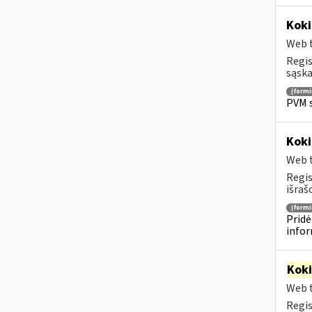
Koki
Web t
Regis
sąska
įform
PVM s
Koki
Web t
Regis
išraš
įform
Pridė
infor
Kok
Web t
Regis