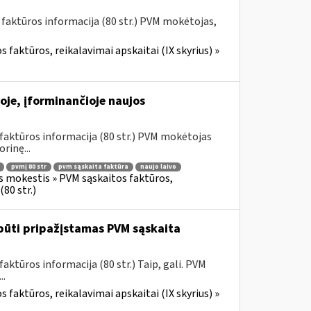
 faktūros informacija (80 str.) PVM mokėtojas,
 faktūros, reikalavimai apskaitai (IX skyrius) »
oje, įforminančioje naujos
faktūros informacija (80 str.) PVM mokėtojas
rinę...
pvmį 80 str
pvm sąskaita faktūra
naujo laivo
s mokestis » PVM sąskaitos faktūros,
80 str.)
būti pripažįstamas PVM sąskaita
ktūros informacija (80 str.) Taip, gali. PVM
..
 faktūros, reikalavimai apskaitai (IX skyrius) »