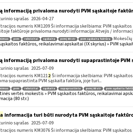
ą informaciją privaloma nurodyti PVM sąskaitoje faktū
urinio sąrašas
2026-04-27
tracijos numeris KM1209 Ši informacija skelbiama: PVM sąskaitos 
itoje faktūroje privaloma nurodyti informacija: Atvejis / informacij
Mokesčių 
inimas
pvm
rekvizitai
sąskaita
pvmį 80 str
pvm sąskaita faktūra
ąskaitos faktūros, reikalavimai apskaitai (IX skyrius) » PVM sąskait
ą informaciją privaloma nurodyti supaprastintoje PVM 
urinio sąrašas
2025-07-09
tracijos numeris KM121
2
Ši informacija skelbiama: PVM sąskaitos f
oma supaprastinta PVM sąskaita faktūra, joje turi...
inimas
pvm
rekvizitai
sąskaita
supaprastinta
pvmį 80 str
pvm sąskaita faktū
tinės vertės mokestis » PVM sąskaitos faktūros, reikalavimai apska
macija (80 str.)
ia
informacija turi būti nurodyta PVM sąskaitoje faktūroj
urinio sąrašas
2025-07-09
tracijos numeris KM3076 Ši informacija skelbiama: PVM sąskaitos f