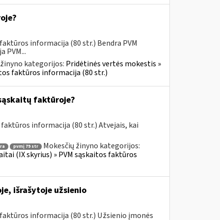
roje?
faktūros informacija (80 str.) Bendra PVM
a PVM...
žinyno kategorijos:
Pridėtinės vertės mokestis »
os faktūros informacija (80 str.)
sąskaitų faktūroje?
aktūros informacija (80 str.) Atvejais, kai
Mokesčių žinyno kategorijos:
ra
pvmį 79 str
itai (IX skyrius) » PVM sąskaitos faktūros
e, išrašytoje užsienio
aktūros informacija (80 str.) Užsienio įmonės