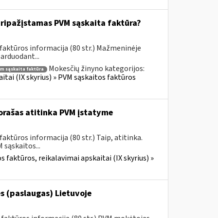
ripažįstamas PVM sąskaita faktūra?
faktūros informacija (80 str.) Mažmeninėje
parduodant...
Mokesčių žinyno kategorijos:
m sąskaita faktūra
itai (IX skyrius) » PVM sąskaitos faktūros
rašas atitinka PVM įstatyme
ktūros informacija (80 str.) Taip, atitinka.
sąskaitos...
 faktūros, reikalavimai apskaitai (IX skyrius) »
s (paslaugas) Lietuvoje