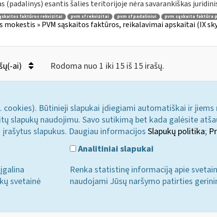
as (padalinys) esantis šalies teritorijoje nėra savarankiškas juridinis
skaitos faktūros rekvizitai
pvm sf rekvizitai
pvm sf padaliniui
pvm sąskaita faktūra p
s mokestis » PVM sąskaitos faktūros, reikalavimai apskaitai (IX sk
šų(-ai)
Rodoma nuo 1 iki 15 iš 15 irašų.
. cookies). Būtinieji slapukai įdiegiami automatiškai ir jiems
u kitų slapukų naudojimu. Savo sutikimą bet kada galėsite atš
i įrašytus slapukus. Daugiau informacijos
Slapukų politika
;
Pr
Analitiniai slapukai
įgalina
Renka statistinę informaciją apie svetai
ukų svetainė
naudojami Jūsų naršymo patirties gerini