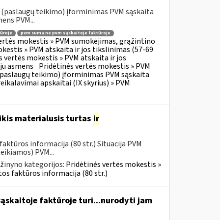
o (paslaugų teikimo) įforminimas PVM sąskaita
mens PVM...
ūroje
pvm suma ne pvm sąskaitoje faktūroje
vertės mokestis » PVM sumokėjimas, grąžintino
kestis » PVM atskaita ir jos tikslinimas (57-69
s vertės mokestis » PVM atskaita ir jos
oju asmens
Pridėtinės vertės mokestis » PVM
o (paslaugų teikimo) įforminimas PVM sąskaita
eikalavimai apskaitai (IX skyrius) » PVM
kis materialusis turtas
ir
aktūros informacija (80 str.) Situacija PVM
eikiamos) PVM...
žinyno kategorijos:
Pridėtinės vertės mokestis »
os faktūros informacija (80 str.)
skaitoje faktūroje turi...nurodyti jam