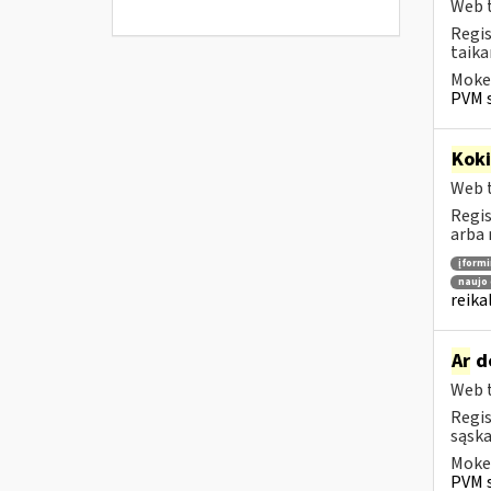
Web t
Regis
taika
Mokes
PVM s
Kok
Web t
Regis
arba 
įform
naujo 
reika
Ar
do
Web t
Regis
sąska
Mokes
PVM s