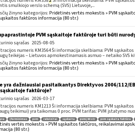
tracijos numeris KM358
2
Ši informacija skelbiama: PVM sąskaitos
ntis smulkiojo verslo schemą (SVS) Lietuvoje,...
čių žinyno kategorijos:
Pridėtinės vertės mokestis » PVM sąskaitos
ąskaitos faktūros informacija (80 str.)
paprastintoje PVM sąskaitoje faktūroje turi būti nurod
urinio sąrašas
2025-08-05
tracijos numeris KM3564 Ši informacija skelbiama: PVM sąskaitos fak
ugų teikėjas – Lietuvos apmokestinamasis asmuo – netaiko SVS kito
čių žinyno kategorijos:
Pridėtinės vertės mokestis » PVM sąskaitos
ąskaitos faktūros informacija (80 str.)
e yra dažniausiai pasitaikantys Direktyvos 2006/112/EB 
sąskaitoje faktūroje?
urinio sąrašas
2026-03-17
tracijos numeris KM1213 Ši informacija skelbiama: PVM sąskaitos fa
augų teikimui) yra taikomas 0 proc. PVM tarifas: PVM įstatymo nuos
yva
įforminimas
pvm
rekvizitai
sąskaita
pvmį 80 str
pvm sąskaita faktūra
tinės vertės mokestis » PVM sąskaitos faktūros, reikalavimai apska
macija (80 str.)