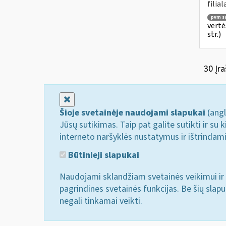
filial
pvm są
vertė
str.)
30 Įra
Uždaryti
Šioje svetainėje naudojami slapukai
(angl
Jūsų sutikimas. Taip pat galite sutikti ir s
interneto naršyklės nustatymus ir ištrindam
Būtinieji slapukai
Naudojami sklandžiam svetainės veikimui ir 
pagrindines svetainės funkcijas. Be šių slap
negali tinkamai veikti.