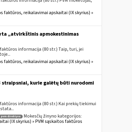
 faktūros informacija (80 str.) PVM mokėtojas,
 faktūros, reikalavimai apskaitai (IX skyrius) »
yta „atvirkštinis apmokestinimas
tūros informacija (80 str.) Taip, turi, jei
je...
 faktūros, reikalavimai apskaitai (IX skyrius) »
straipsniai, kurie galėtų būti nurodomi
ktūros informacija (80 str.) Kai prekių tiekimui
tata...
Mokesčių žinyno kategorijos:
pvm direktyva
itai (IX skyrius) » PVM sąskaitos faktūros