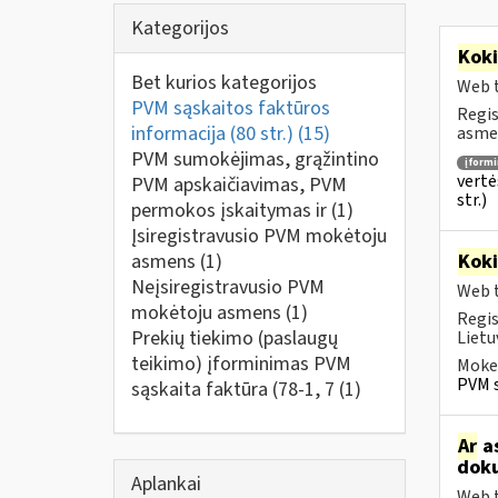
Kategorijos
Kok
Bet kurios kategorijos
Web t
PVM sąskaitos faktūros
Regis
informacija (80 str.)
(15)
asmen
PVM sumokėjimas, grąžintino
įform
vertė
PVM apskaičiavimas, PVM
str.)
permokos įskaitymas ir
(1)
Įsiregistravusio PVM mokėtoju
asmens
(1)
Kok
Neįsiregistravusio PVM
Web t
mokėtoju asmens
(1)
Regis
Prekių tiekimo (paslaugų
Lietu
teikimo) įforminimas PVM
Mokes
PVM s
sąskaita faktūra (78-1, 7
(1)
Ar
as
doku
Aplankai
Web t