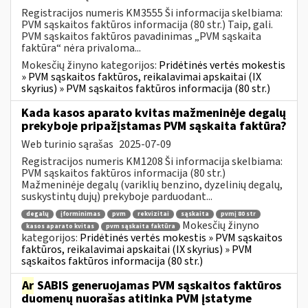
Registracijos numeris KM3555 Ši informacija skelbiama:
PVM sąskaitos faktūros informacija (80 str.) Taip, gali.
PVM sąskaitos faktūros pavadinimas „PVM sąskaita
faktūra“ nėra privaloma...
Mokesčių žinyno kategorijos:
Pridėtinės vertės mokestis
» PVM sąskaitos faktūros, reikalavimai apskaitai (IX
skyrius) » PVM sąskaitos faktūros informacija (80 str.)
Kada kasos aparato kvitas mažmeninėje degalų
prekyboje pripažįstamas PVM sąskaita faktūra?
Web turinio sąrašas
2025-07-09
Registracijos numeris KM1208 Ši informacija skelbiama:
PVM sąskaitos faktūros informacija (80 str.)
Mažmeninėje degalų (variklių benzino, dyzelinių degalų,
suskystintų dujų) prekyboje parduodant...
degalų
įforminimas
pvm
rekvizitai
sąskaita
pvmį 80 str
Mokesčių žinyno
kasos aparato kvitas
pvm sąskaita faktūra
kategorijos:
Pridėtinės vertės mokestis » PVM sąskaitos
faktūros, reikalavimai apskaitai (IX skyrius) » PVM
sąskaitos faktūros informacija (80 str.)
Ar
SABIS generuojamas PVM sąskaitos faktūros
duomenų nuorašas atitinka PVM įstatyme