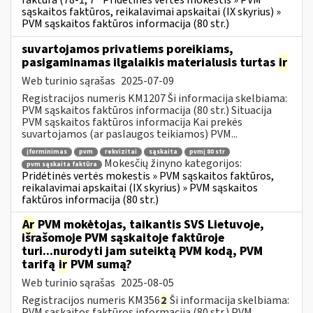
faktūra (78-1, 7
Pridėtinės vertės mokestis » PVM
sąskaitos faktūros, reikalavimai apskaitai (IX skyrius) »
PVM sąskaitos faktūros informacija (80 str.)
suvartojamos privatiems poreikiams,
pasigaminamas ilgalaikis materialusis turtas
ir
Web turinio sąrašas
2025-07-09
Registracijos numeris KM1207 Ši informacija skelbiama:
PVM sąskaitos faktūros informacija (80 str.) Situacija
PVM sąskaitos faktūros informacija Kai prekės
suvartojamos (ar paslaugos teikiamos) PVM...
įforminimas
pvm
rekvizitai
sąskaita
pvmį 80 str
Mokesčių žinyno kategorijos:
pvm sąskaita faktūra
Pridėtinės vertės mokestis » PVM sąskaitos faktūros,
reikalavimai apskaitai (IX skyrius) » PVM sąskaitos
faktūros informacija (80 str.)
Ar
PVM mokėtojas, taikantis SVS Lietuvoje,
išrašomoje PVM sąskaitoje faktūroje
turi...nurodyti jam suteiktą PVM kodą, PVM
tarifą
ir
PVM sumą?
Web turinio sąrašas
2025-08-05
Registracijos numeris KM356
2
Ši informacija skelbiama:
PVM sąskaitos faktūros informacija (80 str.) PVM