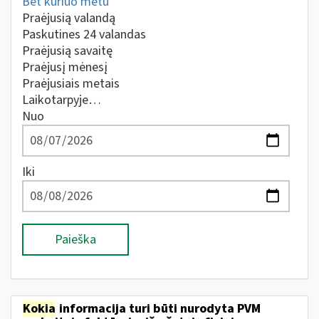
Bet kuriuo metu
Praėjusią valandą
Paskutines 24 valandas
Praėjusią savaitę
Praėjusį mėnesį
Praėjusiais metais
Laikotarpyje…
Nuo
Iki
Paieška
Kokia
informacija turi būti nurodyta PVM