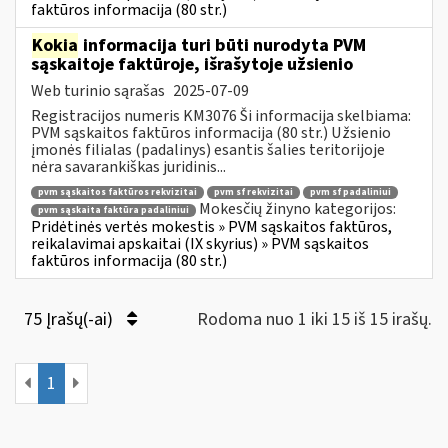
faktūros informacija (80 str.)
Kokia
informacija turi būti nurodyta PVM
sąskaitoje faktūroje, išrašytoje užsienio
Web turinio sąrašas
2025-07-09
Registracijos numeris KM3076 Ši informacija skelbiama:
PVM sąskaitos faktūros informacija (80 str.) Užsienio
įmonės filialas (padalinys) esantis šalies teritorijoje
nėra savarankiškas juridinis...
pvm sąskaitos faktūros rekvizitai
pvm sf rekvizitai
pvm sf padaliniui
Mokesčių žinyno kategorijos:
pvm sąskaita faktūra padaliniui
Pridėtinės vertės mokestis » PVM sąskaitos faktūros,
reikalavimai apskaitai (IX skyrius) » PVM sąskaitos
faktūros informacija (80 str.)
75 Įrašų(-ai)
Rodoma nuo 1 iki 15 iš 15 irašų.
1