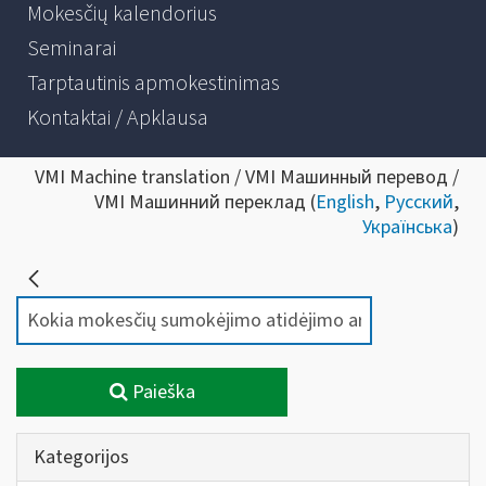
Mokesčių kalendorius
Seminarai
Tarptautinis apmokestinimas
Kontaktai / Apklausa
VMI Machine translation / VMI Машинный перевод /
VMI Машинний переклад (
English
,
Русский
,
Українська
)
Paieška
Kategorijos