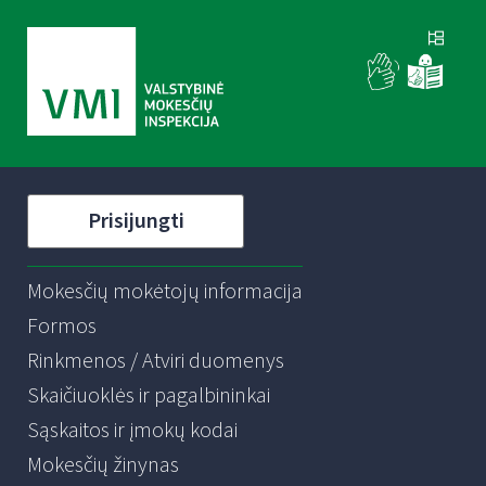
Prisijungti
Mokesčių mokėtojų informacija
Formos
Rinkmenos / Atviri duomenys
Skaičiuoklės ir pagalbininkai
Sąskaitos ir įmokų kodai
Mokesčių žinynas