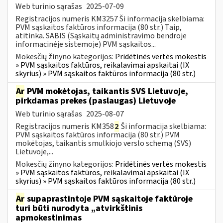
Web turinio sąrašas
2025-07-09
Registracijos numeris KM3257 Ši informacija skelbiama:
PVM sąskaitos faktūros informacija (80 str.) Taip,
atitinka. SABIS (Sąskaitų administravimo bendroje
informacinėje sistemoje) PVM sąskaitos...
Mokesčių žinyno kategorijos:
Pridėtinės vertės mokestis
» PVM sąskaitos faktūros, reikalavimai apskaitai (IX
skyrius) » PVM sąskaitos faktūros informacija (80 str.)
Ar
PVM mokėtojas, taikantis SVS Lietuvoje,
pirkdamas prekes (paslaugas) Lietuvoje
Web turinio sąrašas
2025-08-07
Registracijos numeris KM358
2
Ši informacija skelbiama:
PVM sąskaitos faktūros informacija (80 str.) PVM
mokėtojas, taikantis smulkiojo verslo schemą (SVS)
Lietuvoje,...
Mokesčių žinyno kategorijos:
Pridėtinės vertės mokestis
» PVM sąskaitos faktūros, reikalavimai apskaitai (IX
skyrius) » PVM sąskaitos faktūros informacija (80 str.)
Ar
supaprastintoje PVM sąskaitoje faktūroje
turi būti nurodyta „atvirkštinis
apmokestinimas