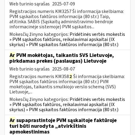
Web turinio sąrašas
2025-07-09
Registracijos numeris KM3257 Ši informacija skelbiama:
PVM sąskaitos faktūros informacija (80 str.) Taip,
atitinka. SABIS (Sąskaitų administravimo bendroje
informacinėje sistemoje) PVM sąskaitos...
Mokesčių žinyno kategorijos:
Pridėtinės vertės mokestis
» PVM sąskaitos faktūros, reikalavimai apskaitai (IX
skyrius) » PVM sąskaitos faktūros informacija (80 str.)
Ar
PVM mokėtojas, taikantis SVS Lietuvoje,
pirkdamas prekes (paslaugas) Lietuvoje
Web turinio sąrašas
2025-08-07
Registracijos numeris KM358
2
Ši informacija skelbiama:
PVM sąskaitos faktūros informacija (80 str.) PVM
mokėtojas, taikantis smulkiojo verslo schemą (SVS)
Lietuvoje,...
Mokesčių žinyno kategorijos:
Pridėtinės vertės mokestis
» PVM sąskaitos faktūros, reikalavimai apskaitai (IX
skyrius) » PVM sąskaitos faktūros informacija (80 str.)
Ar
supaprastintoje PVM sąskaitoje faktūroje
turi būti nurodyta „atvirkštinis
apmokestinimas