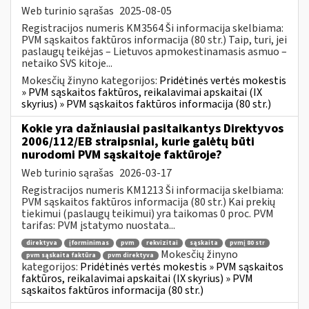
Web turinio sąrašas
2025-08-05
Registracijos numeris KM3564 Ši informacija skelbiama:
PVM sąskaitos faktūros informacija (80 str.) Taip, turi, jei
paslaugų teikėjas – Lietuvos apmokestinamasis asmuo –
netaiko SVS kitoje...
Mokesčių žinyno kategorijos:
Pridėtinės vertės mokestis
» PVM sąskaitos faktūros, reikalavimai apskaitai (IX
skyrius) » PVM sąskaitos faktūros informacija (80 str.)
Kokie yra dažniausiai pasitaikantys Direktyvos
2006/112/EB straipsniai, kurie galėtų būti
nurodomi PVM sąskaitoje faktūroje?
Web turinio sąrašas
2026-03-17
Registracijos numeris KM1213 Ši informacija skelbiama:
PVM sąskaitos faktūros informacija (80 str.) Kai prekių
tiekimui (paslaugų teikimui) yra taikomas 0 proc. PVM
tarifas: PVM įstatymo nuostata...
direktyva
įforminimas
pvm
rekvizitai
sąskaita
pvmį 80 str
Mokesčių žinyno
pvm sąskaita faktūra
pvm direktyva
kategorijos:
Pridėtinės vertės mokestis » PVM sąskaitos
faktūros, reikalavimai apskaitai (IX skyrius) » PVM
sąskaitos faktūros informacija (80 str.)