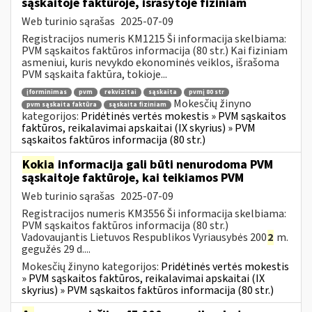
sąskaitoje faktūroje, išrašytoje fiziniam
Web turinio sąrašas
2025-07-09
Registracijos numeris KM1215 Ši informacija skelbiama:
PVM sąskaitos faktūros informacija (80 str.) Kai fiziniam
asmeniui, kuris nevykdo ekonominės veiklos, išrašoma
PVM sąskaita faktūra, tokioje...
įforminimas
pvm
rekvizitai
sąskaita
pvmį 80 str
Mokesčių žinyno
pvm sąskaita faktūra
sąskaita fiziniam
kategorijos:
Pridėtinės vertės mokestis » PVM sąskaitos
faktūros, reikalavimai apskaitai (IX skyrius) » PVM
sąskaitos faktūros informacija (80 str.)
Kokia
informacija gali būti nenurodoma PVM
sąskaitoje faktūroje, kai teikiamos PVM
Web turinio sąrašas
2025-07-09
Registracijos numeris KM3556 Ši informacija skelbiama:
PVM sąskaitos faktūros informacija (80 str.)
Vadovaujantis Lietuvos Respublikos Vyriausybės 200
2
m.
gegužės 29 d....
Mokesčių žinyno kategorijos:
Pridėtinės vertės mokestis
» PVM sąskaitos faktūros, reikalavimai apskaitai (IX
skyrius) » PVM sąskaitos faktūros informacija (80 str.)