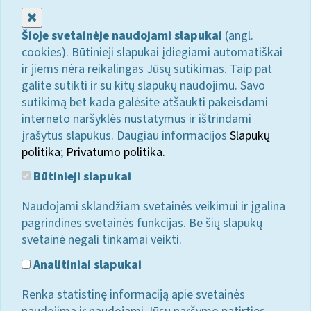
Uždaryti
Šioje svetainėje naudojami slapukai
(angl.
cookies). Būtinieji slapukai įdiegiami automatiškai
ir jiems nėra reikalingas Jūsų sutikimas. Taip pat
galite sutikti ir su kitų slapukų naudojimu. Savo
sutikimą bet kada galėsite atšaukti pakeisdami
interneto naršyklės nustatymus ir ištrindami
įrašytus slapukus. Daugiau informacijos
Slapukų
politika
;
Privatumo politika.
Būtinieji slapukai
Naudojami sklandžiam svetainės veikimui ir įgalina
pagrindines svetainės funkcijas. Be šių slapukų
svetainė negali tinkamai veikti.
Analitiniai slapukai
Renka statistinę informaciją apie svetainės