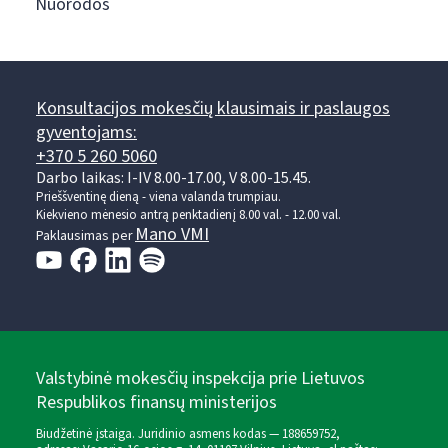
Nuorodos
Konsultacijos mokesčių klausimais ir paslaugos
gyventojams:
+370 5 260 5060
Darbo laikas: I-IV 8.00-17.00, V 8.00-15.45.
Prieššventinę dieną - viena valanda trumpiau.
Kiekvieno mėnesio antrą penktadienį 8.00 val. - 12.00 val.
Mano VMI
Paklausimas per
Valstybinė mokesčių inspekcija prie Lietuvos
Respublikos finansų ministerijos
Biudžetinė įstaiga. Juridinio asmens kodas — 188659752,