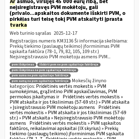
Ar
asmuo, viršijęs 45 000 eurų ribą, bet
neįsiregistravęs PVM mokėtoju, gali
(privalo...apskaitos dokumente išskirti PVM, o
pirkėjas turi teisę tokį PVM atskaityti įprasta
tvarka
Web turinio sąrašas
2025-12-17
Registracijos numeris KM3136 Ši informacija skelbiama:
Prekių tiekimo (paslaugų teikimo) įforminimas PVM
sąskaita faktūra (78-1, 79, 82, 105, 109 str.)
Neįsiregistravusio PVM mokėtoju asmens PVM...
pvm išskyrimas
išskirti pvm ne pvm sąskaitoje faktūroje
pvm išskyrimas ne pvm sąskaitoje faktūroje
pvm suma ne pvm sąskaitoje faktūroje
Mokesčių žinyno
pvm sumą ne pvm sąskaitoje faktūroje
kategorijos:
Pridėtinės vertės mokestis » PVM
sumokėjimas, grąžintino PVM apskaičiavimas, PVM
permokos įskaitymas ir
Pridėtinės vertės mokestis »
PVM atskaita ir jos tikslinimas (57-69 str.) » PVM atskaita
» Įsiregistravusio PVM mokėtoju asmens
Pridėtinės
vertės mokestis » PVM atskaita ir jos tikslinimas (57-69
str.) » PVM atskaita » Neįsiregistravusio PVM mokėtoju
asmens
Pridėtinės vertės mokestis » PVM sąskaitos
faktūros, reikalavimai apskaitai (IX skyrius) » Prekių
tiekimo (paslaugų teikimo) įforminimas PVM sąskaita