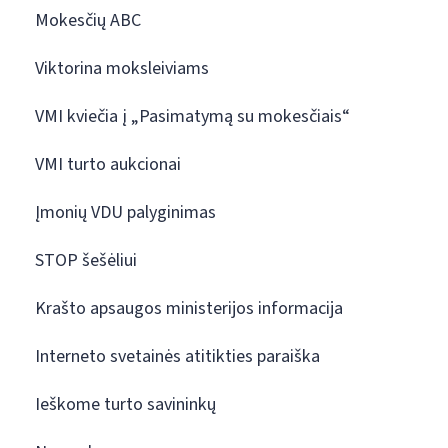
Mokesčių ABC
Viktorina moksleiviams
VMI kviečia į „Pasimatymą su mokesčiais“
VMI turto aukcionai
Įmonių VDU palyginimas
STOP šešėliui
Krašto apsaugos ministerijos informacija
Interneto svetainės atitikties paraiška
Ieškome turto savininkų