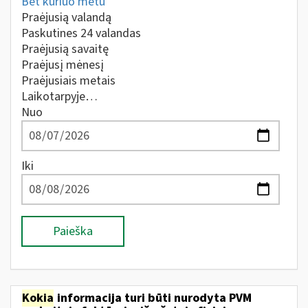
Bet kuriuo metu
Praėjusią valandą
Paskutines 24 valandas
Praėjusią savaitę
Praėjusį mėnesį
Praėjusiais metais
Laikotarpyje…
Nuo
Iki
Paieška
Kokia
informacija turi būti nurodyta PVM