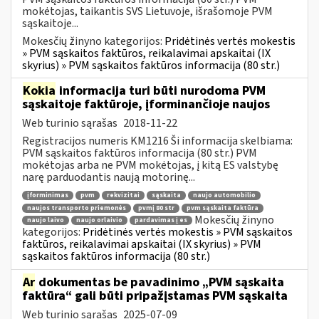
mokėtojas, taikantis SVS Lietuvoje, išrašomoje PVM
sąskaitoje...
Mokesčių žinyno kategorijos:
Pridėtinės vertės mokestis
» PVM sąskaitos faktūros, reikalavimai apskaitai (IX
skyrius) » PVM sąskaitos faktūros informacija (80 str.)
Kokia
informacija turi būti nurodoma PVM
sąskaitoje faktūroje, įforminančioje naujos
Web turinio sąrašas
2018-11-22
Registracijos numeris KM1216 Ši informacija skelbiama:
PVM sąskaitos faktūros informacija (80 str.) PVM
mokėtojas arba ne PVM mokėtojas, į kitą ES valstybę
narę parduodantis naują motorinę...
įforminimas
pvm
rekvizitai
sąskaita
naujo automobilio
naujos transporto priemonės
pvmį 80 str
pvm sąskaita faktūra
Mokesčių žinyno
naujo laivo
naujo orlaivio
pardavimas į es
kategorijos:
Pridėtinės vertės mokestis » PVM sąskaitos
faktūros, reikalavimai apskaitai (IX skyrius) » PVM
sąskaitos faktūros informacija (80 str.)
Ar
dokumentas be pavadinimo „PVM sąskaita
faktūra“ gali būti pripažįstamas PVM sąskaita
Web turinio sąrašas
2025-07-09