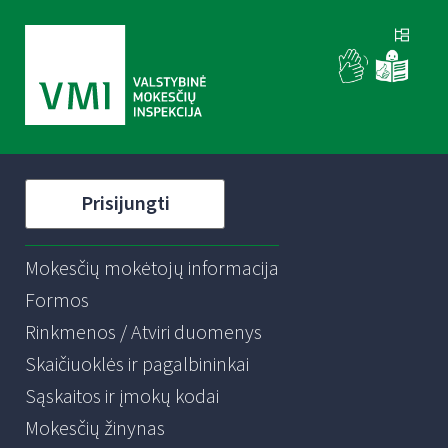
Prisijungti
Mokesčių mokėtojų informacija
Formos
Rinkmenos / Atviri duomenys
Skaičiuoklės ir pagalbininkai
Sąskaitos ir įmokų kodai
Mokesčių žinynas