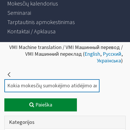
Mokesčių kalendorius
Seminarai
Tarptautinis apmokestinimas
Kontaktai / Apklausa
VMI Machine translation / VMI Машинный перевод /
VMI Машинний переклад (
English
,
Русский
,
Українська
)
Paieška
Kategorijos