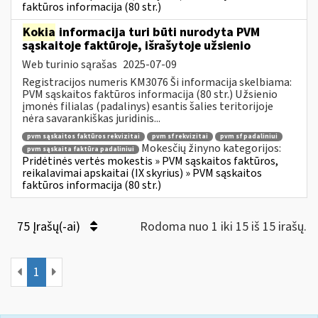
faktūros informacija (80 str.)
Kokia
informacija turi būti nurodyta PVM
sąskaitoje faktūroje, išrašytoje užsienio
Web turinio sąrašas
2025-07-09
Registracijos numeris KM3076 Ši informacija skelbiama:
PVM sąskaitos faktūros informacija (80 str.) Užsienio
įmonės filialas (padalinys) esantis šalies teritorijoje
nėra savarankiškas juridinis...
pvm sąskaitos faktūros rekvizitai
pvm sf rekvizitai
pvm sf padaliniui
Mokesčių žinyno kategorijos:
pvm sąskaita faktūra padaliniui
Pridėtinės vertės mokestis » PVM sąskaitos faktūros,
reikalavimai apskaitai (IX skyrius) » PVM sąskaitos
faktūros informacija (80 str.)
75 Įrašų(-ai)
Rodoma nuo 1 iki 15 iš 15 irašų.
1