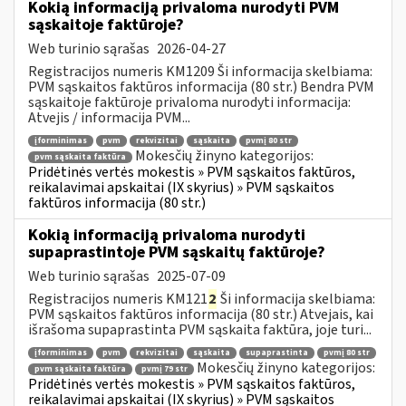
Kokią informaciją privaloma nurodyti PVM
sąskaitoje faktūroje?
Web turinio sąrašas
2026-04-27
Registracijos numeris KM1209 Ši informacija skelbiama:
PVM sąskaitos faktūros informacija (80 str.) Bendra PVM
sąskaitoje faktūroje privaloma nurodyti informacija:
Atvejis / informacija PVM...
įforminimas
pvm
rekvizitai
sąskaita
pvmį 80 str
Mokesčių žinyno kategorijos:
pvm sąskaita faktūra
Pridėtinės vertės mokestis » PVM sąskaitos faktūros,
reikalavimai apskaitai (IX skyrius) » PVM sąskaitos
faktūros informacija (80 str.)
Kokią informaciją privaloma nurodyti
supaprastintoje PVM sąskaitų faktūroje?
Web turinio sąrašas
2025-07-09
Registracijos numeris KM121
2
Ši informacija skelbiama:
PVM sąskaitos faktūros informacija (80 str.) Atvejais, kai
išrašoma supaprastinta PVM sąskaita faktūra, joje turi...
įforminimas
pvm
rekvizitai
sąskaita
supaprastinta
pvmį 80 str
Mokesčių žinyno kategorijos:
pvm sąskaita faktūra
pvmį 79 str
Pridėtinės vertės mokestis » PVM sąskaitos faktūros,
reikalavimai apskaitai (IX skyrius) » PVM sąskaitos