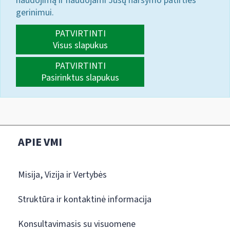
naudojimą ir naudojami Jūsų naršymo patirties
gerinimui.
PATVIRTINTI
Visus slapukus
PATVIRTINTI
Pasirinktus slapukus
APIE VMI
Misija, Vizija ir Vertybės
Struktūra ir kontaktinė informacija
Konsultavimasis su visuomene