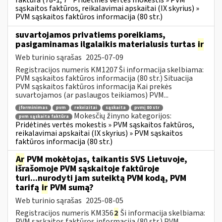
faktūra (78-1, 7
Pridėtinės vertės mokestis » PVM
sąskaitos faktūros, reikalavimai apskaitai (IX skyrius) »
PVM sąskaitos faktūros informacija (80 str.)
suvartojamos privatiems poreikiams,
pasigaminamas ilgalaikis materialusis turtas
ir
Web turinio sąrašas
2025-07-09
Registracijos numeris KM1207 Ši informacija skelbiama:
PVM sąskaitos faktūros informacija (80 str.) Situacija
PVM sąskaitos faktūros informacija Kai prekės
suvartojamos (ar paslaugos teikiamos) PVM...
įforminimas
pvm
rekvizitai
sąskaita
pvmį 80 str
Mokesčių žinyno kategorijos:
pvm sąskaita faktūra
Pridėtinės vertės mokestis » PVM sąskaitos faktūros,
reikalavimai apskaitai (IX skyrius) » PVM sąskaitos
faktūros informacija (80 str.)
Ar
PVM mokėtojas, taikantis SVS Lietuvoje,
išrašomoje PVM sąskaitoje faktūroje
turi...nurodyti jam suteiktą PVM kodą, PVM
tarifą
ir
PVM sumą?
Web turinio sąrašas
2025-08-05
Registracijos numeris KM356
2
Ši informacija skelbiama:
PVM sąskaitos faktūros informacija (80 str.) PVM