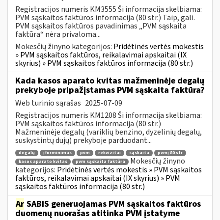
Registracijos numeris KM3555 Ši informacija skelbiama:
PVM sąskaitos faktūros informacija (80 str.) Taip, gali.
PVM sąskaitos faktūros pavadinimas „PVM sąskaita
faktūra“ nėra privaloma...
Mokesčių žinyno kategorijos:
Pridėtinės vertės mokestis
» PVM sąskaitos faktūros, reikalavimai apskaitai (IX
skyrius) » PVM sąskaitos faktūros informacija (80 str.)
Kada kasos aparato kvitas mažmeninėje degalų
prekyboje pripažįstamas PVM sąskaita faktūra?
Web turinio sąrašas
2025-07-09
Registracijos numeris KM1208 Ši informacija skelbiama:
PVM sąskaitos faktūros informacija (80 str.)
Mažmeninėje degalų (variklių benzino, dyzelinių degalų,
suskystintų dujų) prekyboje parduodant...
degalų
įforminimas
pvm
rekvizitai
sąskaita
pvmį 80 str
Mokesčių žinyno
kasos aparato kvitas
pvm sąskaita faktūra
kategorijos:
Pridėtinės vertės mokestis » PVM sąskaitos
faktūros, reikalavimai apskaitai (IX skyrius) » PVM
sąskaitos faktūros informacija (80 str.)
Ar
SABIS generuojamas PVM sąskaitos faktūros
duomenų nuorašas atitinka PVM įstatyme