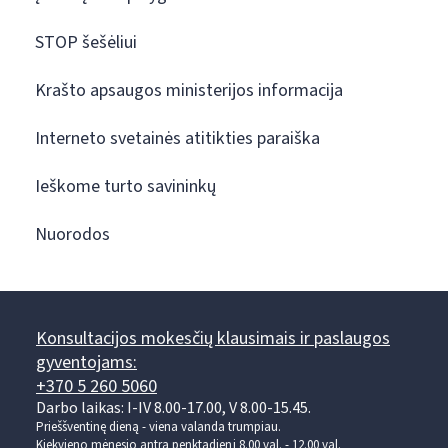
STOP šešėliui
Krašto apsaugos ministerijos informacija
Interneto svetainės atitikties paraiška
Ieškome turto savininkų
Nuorodos
Konsultacijos mokesčių klausimais ir paslaugos
gyventojams:
+370 5 260 5060
Darbo laikas: I-IV 8.00-17.00, V 8.00-15.45.
Prieššventinę dieną - viena valanda trumpiau.
Kiekvieno mėnesio antrą penktadienį 8.00 val. - 12.00 val.