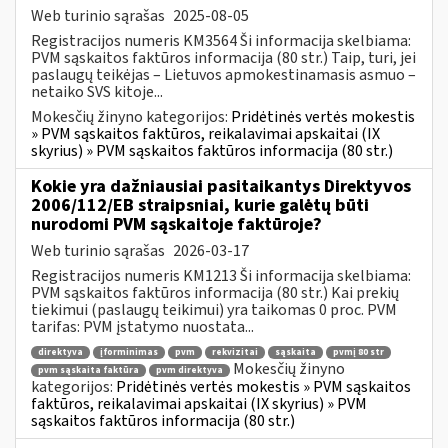
Web turinio sąrašas
2025-08-05
Registracijos numeris KM3564 Ši informacija skelbiama:
PVM sąskaitos faktūros informacija (80 str.) Taip, turi, jei
paslaugų teikėjas – Lietuvos apmokestinamasis asmuo –
netaiko SVS kitoje...
Mokesčių žinyno kategorijos:
Pridėtinės vertės mokestis
» PVM sąskaitos faktūros, reikalavimai apskaitai (IX
skyrius) » PVM sąskaitos faktūros informacija (80 str.)
Kokie yra dažniausiai pasitaikantys Direktyvos
2006/112/EB straipsniai, kurie galėtų būti
nurodomi PVM sąskaitoje faktūroje?
Web turinio sąrašas
2026-03-17
Registracijos numeris KM1213 Ši informacija skelbiama:
PVM sąskaitos faktūros informacija (80 str.) Kai prekių
tiekimui (paslaugų teikimui) yra taikomas 0 proc. PVM
tarifas: PVM įstatymo nuostata...
direktyva
įforminimas
pvm
rekvizitai
sąskaita
pvmį 80 str
Mokesčių žinyno
pvm sąskaita faktūra
pvm direktyva
kategorijos:
Pridėtinės vertės mokestis » PVM sąskaitos
faktūros, reikalavimai apskaitai (IX skyrius) » PVM
sąskaitos faktūros informacija (80 str.)