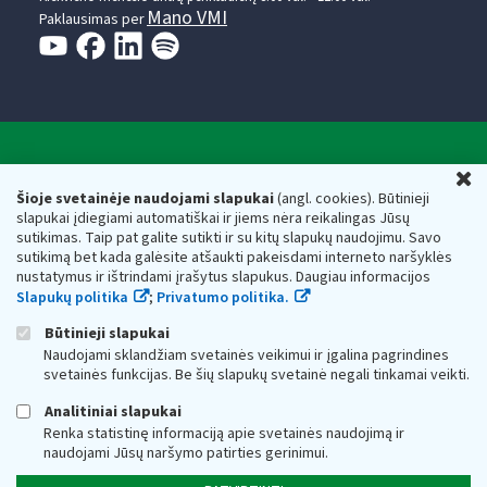
Mano VMI
Paklausimas per
Valstybinė mokesčių inspekcija prie Lietuvos
U
Respublikos finansų ministerijos
Šioje svetainėje naudojami slapukai
(angl. cookies). Būtinieji
slapukai įdiegiami automatiškai ir jiems nėra reikalingas Jūsų
Biudžetinė įstaiga. Juridinio asmens kodas — 188659752,
sutikimas. Taip pat galite sutikti ir su kitų slapukų naudojimu. Savo
adresas: Vasario 16-osios g. 14, 01107 Vilnius, Lietuva, el.paštas:
sutikimą bet kada galėsite atšaukti pakeisdami interneto naršyklės
vmi@vmi.lt
, E. pristatymo dėžutės adresas 188659752
nustatymus ir ištrindami įrašytus slapukus. Daugiau informacijos
Duomenys apie Valstybinę mokesčių inspekciją prie Lietuvos
Slapukų politika
;
Privatumo politika.
Respublikos finansų ministerijos kaupiami ir saugomi Juridinių
asmenų registre
Būtinieji slapukai
Naudojami sklandžiam svetainės veikimui ir įgalina pagrindines
svetainės funkcijas. Be šių slapukų svetainė negali tinkamai veikti.
Analitiniai slapukai
Renka statistinę informaciją apie svetainės naudojimą ir
naudojami Jūsų naršymo patirties gerinimui.