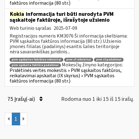
faktūros informacija (80 str.)
Kokia
informacija turi būti nurodyta PVM
sąskaitoje faktūroje, išrašytoje užsienio
Web turinio sąrašas
2025-07-09
Registracijos numeris KM3076 Ši informacija skelbiama:
PVM sąskaitos faktūros informacija (80 str.) Užsienio
įmonės filialas (padalinys) esantis šalies teritorijoje
nėra savarankiškas juridinis...
pvm sąskaitos faktūros rekvizitai
pvm sf rekvizitai
pvm sf padaliniui
Mokesčių žinyno kategorijos:
pvm sąskaita faktūra padaliniui
Pridėtinės vertės mokestis » PVM sąskaitos faktūros,
reikalavimai apskaitai (IX skyrius) » PVM sąskaitos
faktūros informacija (80 str.)
75 Įrašų(-ai)
Rodoma nuo 1 iki 15 iš 15 irašų.
1