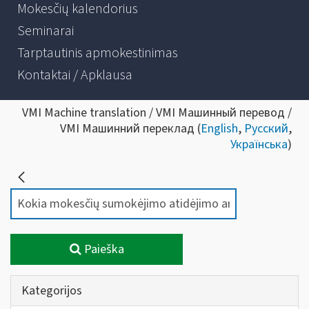
Mokesčių kalendorius
Seminarai
Tarptautinis apmokestinimas
Kontaktai / Apklausa
VMI Machine translation / VMI Машинный перевод /
VMI Машинний переклад (
English
,
Русский
,
Українська
)
Paieška
Kategorijos