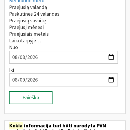
Bet kuriuo metu
Praėjusią valandą
Paskutines 24 valandas
Praėjusią savaitę
Praėjusį mėnesį
Praėjusiais metais
Laikotarpyje…
Nuo
Iki
Paieška
Kokia
informacija turi būti nurodyta PVM