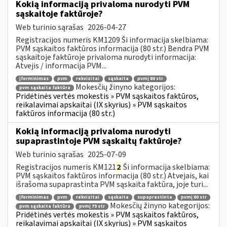
Kokią informaciją privaloma nurodyti PVM
sąskaitoje faktūroje?
Web turinio sąrašas
2026-04-27
Registracijos numeris KM1209 Ši informacija skelbiama:
PVM sąskaitos faktūros informacija (80 str.) Bendra PVM
sąskaitoje faktūroje privaloma nurodyti informacija:
Atvejis / informacija PVM...
įforminimas
pvm
rekvizitai
sąskaita
pvmį 80 str
Mokesčių žinyno kategorijos:
pvm sąskaita faktūra
Pridėtinės vertės mokestis » PVM sąskaitos faktūros,
reikalavimai apskaitai (IX skyrius) » PVM sąskaitos
faktūros informacija (80 str.)
Kokią informaciją privaloma nurodyti
supaprastintoje PVM sąskaitų faktūroje?
Web turinio sąrašas
2025-07-09
Registracijos numeris KM121
2
Ši informacija skelbiama:
PVM sąskaitos faktūros informacija (80 str.) Atvejais, kai
išrašoma supaprastinta PVM sąskaita faktūra, joje turi...
įforminimas
pvm
rekvizitai
sąskaita
supaprastinta
pvmį 80 str
Mokesčių žinyno kategorijos:
pvm sąskaita faktūra
pvmį 79 str
Pridėtinės vertės mokestis » PVM sąskaitos faktūros,
reikalavimai apskaitai (IX skyrius) » PVM sąskaitos