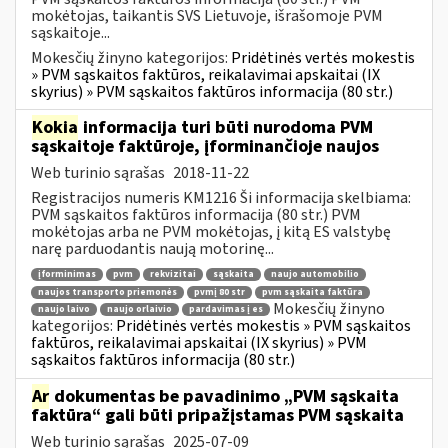
mokėtojas, taikantis SVS Lietuvoje, išrašomoje PVM
sąskaitoje...
Mokesčių žinyno kategorijos:
Pridėtinės vertės mokestis
» PVM sąskaitos faktūros, reikalavimai apskaitai (IX
skyrius) » PVM sąskaitos faktūros informacija (80 str.)
Kokia
informacija turi būti nurodoma PVM
sąskaitoje faktūroje, įforminančioje naujos
Web turinio sąrašas
2018-11-22
Registracijos numeris KM1216 Ši informacija skelbiama:
PVM sąskaitos faktūros informacija (80 str.) PVM
mokėtojas arba ne PVM mokėtojas, į kitą ES valstybę
narę parduodantis naują motorinę...
įforminimas
pvm
rekvizitai
sąskaita
naujo automobilio
naujos transporto priemonės
pvmį 80 str
pvm sąskaita faktūra
Mokesčių žinyno
naujo laivo
naujo orlaivio
pardavimas į es
kategorijos:
Pridėtinės vertės mokestis » PVM sąskaitos
faktūros, reikalavimai apskaitai (IX skyrius) » PVM
sąskaitos faktūros informacija (80 str.)
Ar
dokumentas be pavadinimo „PVM sąskaita
faktūra“ gali būti pripažįstamas PVM sąskaita
Web turinio sąrašas
2025-07-09