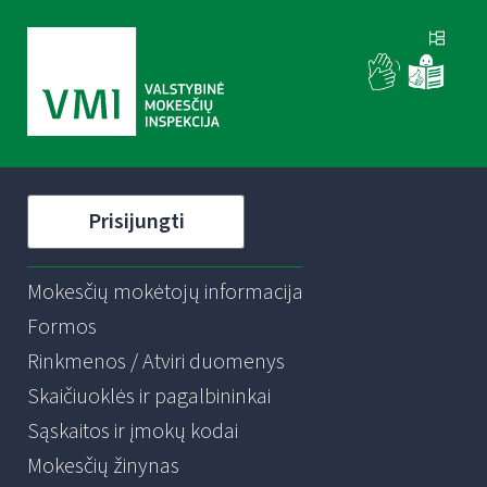
Prisijungti
Mokesčių mokėtojų informacija
Formos
Rinkmenos / Atviri duomenys
Skaičiuoklės ir pagalbininkai
Sąskaitos ir įmokų kodai
Mokesčių žinynas