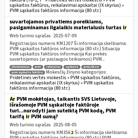
faktūra (78-1, 7
Pridėtinės vertės mokestis » PVM
sąskaitos faktūros, reikalavimai apskaitai (IX skyrius) »
PVM sąskaitos faktūros informacija (80 str.)
suvartojamos privatiems poreikiams,
pasigaminamas ilgalaikis materialusis turtas
ir
Web turinio sąrašas
2025-07-09
Registracijos numeris KM1207 Ši informacija skelbiama:
PVM sąskaitos faktūros informacija (80 str.) Situacija
PVM sąskaitos faktūros informacija Kai prekės
suvartojamos (ar paslaugos teikiamos) PVM...
įforminimas
pvm
rekvizitai
sąskaita
pvmį 80 str
Mokesčių žinyno kategorijos:
pvm sąskaita faktūra
Pridėtinės vertės mokestis » PVM sąskaitos faktūros,
reikalavimai apskaitai (IX skyrius) » PVM sąskaitos
faktūros informacija (80 str.)
Ar
PVM mokėtojas, taikantis SVS Lietuvoje,
išrašomoje PVM sąskaitoje faktūroje
turi...nurodyti jam suteiktą PVM kodą, PVM
tarifą
ir
PVM sumą?
Web turinio sąrašas
2025-08-05
Registracijos numeris KM356
2
Ši informacija skelbiama:
PVM sąskaitos faktūros informacija (80 str.) PVM