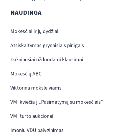
NAUDINGA
Mokesčiai ir jų dydžiai
Atsiskaitymas grynaisiais pinigais
Dažniausiai užduodami klausimai
Mokesčių ABC
Viktorina moksleiviams
VMI kviečia į „Pasimatymą su mokesčiais“
VMI turto aukcionai
Įmonių VDU palyginimas