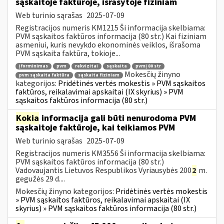
sąskaitoje faktūroje, išrašytoje fiziniam
Web turinio sąrašas
2025-07-09
Registracijos numeris KM1215 Ši informacija skelbiama:
PVM sąskaitos faktūros informacija (80 str.) Kai fiziniam
asmeniui, kuris nevykdo ekonominės veiklos, išrašoma
PVM sąskaita faktūra, tokioje...
įforminimas
pvm
rekvizitai
sąskaita
pvmį 80 str
Mokesčių žinyno
pvm sąskaita faktūra
sąskaita fiziniam
kategorijos:
Pridėtinės vertės mokestis » PVM sąskaitos
faktūros, reikalavimai apskaitai (IX skyrius) » PVM
sąskaitos faktūros informacija (80 str.)
Kokia
informacija gali būti nenurodoma PVM
sąskaitoje faktūroje, kai teikiamos PVM
Web turinio sąrašas
2025-07-09
Registracijos numeris KM3556 Ši informacija skelbiama:
PVM sąskaitos faktūros informacija (80 str.)
Vadovaujantis Lietuvos Respublikos Vyriausybės 200
2
m.
gegužės 29 d....
Mokesčių žinyno kategorijos:
Pridėtinės vertės mokestis
» PVM sąskaitos faktūros, reikalavimai apskaitai (IX
skyrius) » PVM sąskaitos faktūros informacija (80 str.)