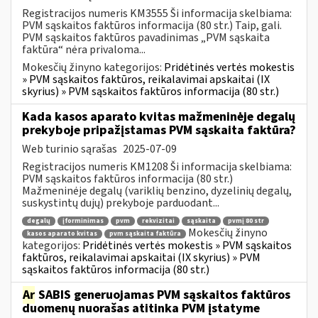
Registracijos numeris KM3555 Ši informacija skelbiama:
PVM sąskaitos faktūros informacija (80 str.) Taip, gali.
PVM sąskaitos faktūros pavadinimas „PVM sąskaita
faktūra“ nėra privaloma...
Mokesčių žinyno kategorijos:
Pridėtinės vertės mokestis
» PVM sąskaitos faktūros, reikalavimai apskaitai (IX
skyrius) » PVM sąskaitos faktūros informacija (80 str.)
Kada kasos aparato kvitas mažmeninėje degalų
prekyboje pripažįstamas PVM sąskaita faktūra?
Web turinio sąrašas
2025-07-09
Registracijos numeris KM1208 Ši informacija skelbiama:
PVM sąskaitos faktūros informacija (80 str.)
Mažmeninėje degalų (variklių benzino, dyzelinių degalų,
suskystintų dujų) prekyboje parduodant...
degalų
įforminimas
pvm
rekvizitai
sąskaita
pvmį 80 str
Mokesčių žinyno
kasos aparato kvitas
pvm sąskaita faktūra
kategorijos:
Pridėtinės vertės mokestis » PVM sąskaitos
faktūros, reikalavimai apskaitai (IX skyrius) » PVM
sąskaitos faktūros informacija (80 str.)
Ar
SABIS generuojamas PVM sąskaitos faktūros
duomenų nuorašas atitinka PVM įstatyme