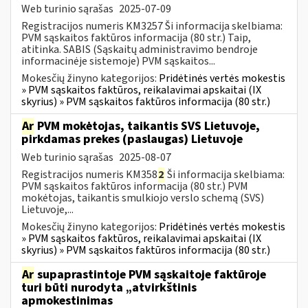
Web turinio sąrašas
2025-07-09
Registracijos numeris KM3257 Ši informacija skelbiama:
PVM sąskaitos faktūros informacija (80 str.) Taip,
atitinka. SABIS (Sąskaitų administravimo bendroje
informacinėje sistemoje) PVM sąskaitos...
Mokesčių žinyno kategorijos:
Pridėtinės vertės mokestis
» PVM sąskaitos faktūros, reikalavimai apskaitai (IX
skyrius) » PVM sąskaitos faktūros informacija (80 str.)
Ar
PVM mokėtojas, taikantis SVS Lietuvoje,
pirkdamas prekes (paslaugas) Lietuvoje
Web turinio sąrašas
2025-08-07
Registracijos numeris KM358
2
Ši informacija skelbiama:
PVM sąskaitos faktūros informacija (80 str.) PVM
mokėtojas, taikantis smulkiojo verslo schemą (SVS)
Lietuvoje,...
Mokesčių žinyno kategorijos:
Pridėtinės vertės mokestis
» PVM sąskaitos faktūros, reikalavimai apskaitai (IX
skyrius) » PVM sąskaitos faktūros informacija (80 str.)
Ar
supaprastintoje PVM sąskaitoje faktūroje
turi būti nurodyta „atvirkštinis
apmokestinimas