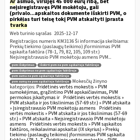
Ar
asmuo, viršijęs 45 000 eurų ribą, bet
neįsiregistravęs PVM mokėtoju, gali
(privalo...apskaitos dokumente išskirti PVM, o
pirkėjas turi teisę tokį PVM atskaityti įprasta
tvarka
Web turinio sąrašas
2025-12-17
Registracijos numeris KM3136 Ši informacija skelbiama:
Prekių tiekimo (paslaugų teikimo) įforminimas PVM
sąskaita faktūra (78-1, 79, 82, 105, 109 str.)
Neįsiregistravusio PVM mokėtoju asmens PVM...
pvm išskyrimas
išskirti pvm ne pvm sąskaitoje faktūroje
pvm išskyrimas ne pvm sąskaitoje faktūroje
pvm suma ne pvm sąskaitoje faktūroje
Mokesčių žinyno
pvm sumą ne pvm sąskaitoje faktūroje
kategorijos:
Pridėtinės vertės mokestis » PVM
sumokėjimas, grąžintino PVM apskaičiavimas, PVM
permokos įskaitymas ir
Pridėtinės vertės mokestis »
PVM atskaita ir jos tikslinimas (57-69 str.) » PVM atskaita
» Įsiregistravusio PVM mokėtoju asmens
Pridėtinės
vertės mokestis » PVM atskaita ir jos tikslinimas (57-69
str.) » PVM atskaita » Neįsiregistravusio PVM mokėtoju
asmens
Pridėtinės vertės mokestis » PVM sąskaitos
faktūros, reikalavimai apskaitai (IX skyrius) » Prekių
tiekimo (paslaugų teikimo) įforminimas PVM sąskaita