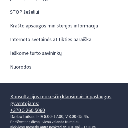
STOP šešėliui
Krašto apsaugos ministerijos informacija
Interneto svetainės atitikties paraiška
Ieškome turto savininkų
Nuorodos
Konsultacijos mokesčių klausimais ir paslaugos
gyventojams:
+370 5 260 5060
Darbo laikas: I-IV 8.00-17.00, V 8.00-15.45.
Prieššventinę dieną - viena valanda trumpiau.
Kiekvieno mėnesio antrą penktadienį 8.00 val. - 12.00 val.