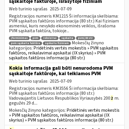
sąskaitoje faktūroje, išrašytoje fiziniam
Web turinio sąrašas
2025-07-09
Registracijos numeris KM1215 Ši informacija skelbiama:
PVM sąskaitos faktūros informacija (80 str.) Kai fiziniam
asmeniui, kuris nevykdo ekonominės veiklos, išrašoma
PVM sąskaita faktūra, tokioje...
įforminimas
pvm
rekvizitai
sąskaita
pvmį 80 str
Mokesčių žinyno
pvm sąskaita faktūra
sąskaita fiziniam
kategorijos:
Pridėtinės vertės mokestis » PVM sąskaitos
faktūros, reikalavimai apskaitai (IX skyrius) » PVM
sąskaitos faktūros informacija (80 str.)
Kokia
informacija gali būti nenurodoma PVM
sąskaitoje faktūroje, kai teikiamos PVM
Web turinio sąrašas
2025-07-09
Registracijos numeris KM3556 Ši informacija skelbiama:
PVM sąskaitos faktūros informacija (80 str.)
Vadovaujantis Lietuvos Respublikos Vyriausybės 200
2
m.
gegužės 29 d....
Mokesčių žinyno kategorijos:
Pridėtinės vertės mokestis
» PVM sąskaitos faktūros, reikalavimai apskaitai (IX
skyrius) » PVM sąskaitos faktūros informacija (80 str.)