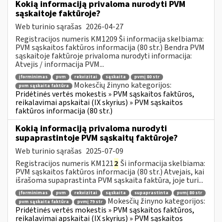
Kokią informaciją privaloma nurodyti PVM
sąskaitoje faktūroje?
Web turinio sąrašas
2026-04-27
Registracijos numeris KM1209 Ši informacija skelbiama:
PVM sąskaitos faktūros informacija (80 str.) Bendra PVM
sąskaitoje faktūroje privaloma nurodyti informacija:
Atvejis / informacija PVM...
įforminimas
pvm
rekvizitai
sąskaita
pvmį 80 str
Mokesčių žinyno kategorijos:
pvm sąskaita faktūra
Pridėtinės vertės mokestis » PVM sąskaitos faktūros,
reikalavimai apskaitai (IX skyrius) » PVM sąskaitos
faktūros informacija (80 str.)
Kokią informaciją privaloma nurodyti
supaprastintoje PVM sąskaitų faktūroje?
Web turinio sąrašas
2025-07-09
Registracijos numeris KM121
2
Ši informacija skelbiama:
PVM sąskaitos faktūros informacija (80 str.) Atvejais, kai
išrašoma supaprastinta PVM sąskaita faktūra, joje turi...
įforminimas
pvm
rekvizitai
sąskaita
supaprastinta
pvmį 80 str
Mokesčių žinyno kategorijos:
pvm sąskaita faktūra
pvmį 79 str
Pridėtinės vertės mokestis » PVM sąskaitos faktūros,
reikalavimai apskaitai (IX skyrius) » PVM sąskaitos