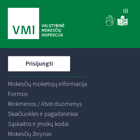
Prisijungti
Mokesčių mokėtojų informacija
Formos
Rinkmenos / Atviri duomenys
Skaičiuoklės ir pagalbininkai
Sąskaitos ir įmokų kodai
Mokesčių žinynas