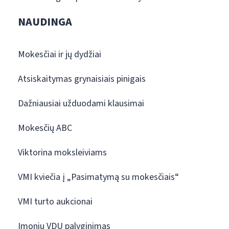
NAUDINGA
Mokesčiai ir jų dydžiai
Atsiskaitymas grynaisiais pinigais
Dažniausiai užduodami klausimai
Mokesčių ABC
Viktorina moksleiviams
VMI kviečia į „Pasimatymą su mokesčiais“
VMI turto aukcionai
Įmonių VDU palyginimas