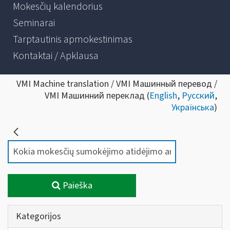
Mokesčių kalendorius
Seminarai
Tarptautinis apmokestinimas
Kontaktai / Apklausa
VMI Machine translation / VMI Машинный перевод /
VMI Машинний переклад (
English
,
Русский
,
Українська
)
Paieška
Kategorijos