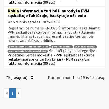
faktūros informacija (80 str.)
Kokia
informacija turi būti nurodyta PVM
sąskaitoje faktūroje, išrašytoje užsienio
Web turinio sąrašas
2025-07-09
Registracijos numeris KM3076 Ši informacija skelbiama:
PVM sąskaitos faktūros informacija (80 str.) Užsienio
įmonės filialas (padalinys) esantis šalies teritorijoje
nėra savarankiškas juridinis...
pvm sąskaitos faktūros rekvizitai
pvm sf rekvizitai
pvm sf padaliniui
Mokesčių žinyno kategorijos:
pvm sąskaita faktūra padaliniui
Pridėtinės vertės mokestis » PVM sąskaitos faktūros,
reikalavimai apskaitai (IX skyrius) » PVM sąskaitos
faktūros informacija (80 str.)
75 Įrašų(-ai)
Rodoma nuo 1 iki 15 iš 15 irašų.
1