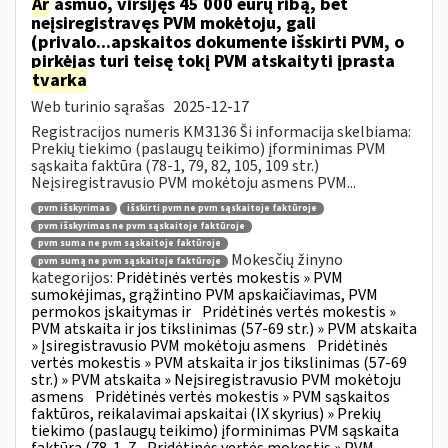
Ar
asmuo, viršijęs 45 000 eurų ribą, bet
neįsiregistravęs PVM mokėtoju, gali
(privalo...apskaitos dokumente išskirti PVM, o
pirkėjas turi teisę tokį PVM atskaityti įprasta
tvarka
Web turinio sąrašas
2025-12-17
Registracijos numeris KM3136 Ši informacija skelbiama:
Prekių tiekimo (paslaugų teikimo) įforminimas PVM
sąskaita faktūra (78-1, 79, 82, 105, 109 str.)
Neįsiregistravusio PVM mokėtoju asmens PVM...
pvm išskyrimas
išskirti pvm ne pvm sąskaitoje faktūroje
pvm išskyrimas ne pvm sąskaitoje faktūroje
pvm suma ne pvm sąskaitoje faktūroje
Mokesčių žinyno
pvm sumą ne pvm sąskaitoje faktūroje
kategorijos:
Pridėtinės vertės mokestis » PVM
sumokėjimas, grąžintino PVM apskaičiavimas, PVM
permokos įskaitymas ir
Pridėtinės vertės mokestis »
PVM atskaita ir jos tikslinimas (57-69 str.) » PVM atskaita
» Įsiregistravusio PVM mokėtoju asmens
Pridėtinės
vertės mokestis » PVM atskaita ir jos tikslinimas (57-69
str.) » PVM atskaita » Neįsiregistravusio PVM mokėtoju
asmens
Pridėtinės vertės mokestis » PVM sąskaitos
faktūros, reikalavimai apskaitai (IX skyrius) » Prekių
tiekimo (paslaugų teikimo) įforminimas PVM sąskaita