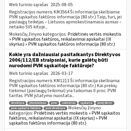
Web turinio sąrašas
2025-08-05
Registracijos numeris KM3564 Ši informacija skelbiama:
PVM sąskaitos faktūros informacija (80 str.) Taip, turi, jei
paslaugų teikėjas – Lietuvos apmokestinamasis asmuo –
netaiko SVS kitoje...
Mokesčių žinyno kategorijos:
Pridėtinės vertės mokestis
» PVM sąskaitos faktūros, reikalavimai apskaitai (IX
skyrius) » PVM sąskaitos faktūros informacija (80 str.)
Kokie yra dažniausiai pasitaikantys Direktyvos
2006/112/EB straipsniai, kurie galėtų būti
nurodomi PVM sąskaitoje faktūroje?
Web turinio sąrašas
2026-03-17
Registracijos numeris KM1213 Ši informacija skelbiama:
PVM sąskaitos faktūros informacija (80 str.) Kai prekių
tiekimui (paslaugų teikimui) yra taikomas 0 proc. PVM
tarifas: PVM įstatymo nuostata...
direktyva
įforminimas
pvm
rekvizitai
sąskaita
pvmį 80 str
Mokesčių žinyno
pvm sąskaita faktūra
pvm direktyva
kategorijos:
Pridėtinės vertės mokestis » PVM sąskaitos
faktūros, reikalavimai apskaitai (IX skyrius) » PVM
sąskaitos faktūros informacija (80 str.)