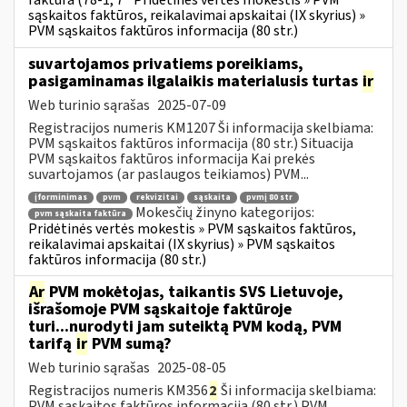
faktūra (78-1, 7
Pridėtinės vertės mokestis » PVM
sąskaitos faktūros, reikalavimai apskaitai (IX skyrius) »
PVM sąskaitos faktūros informacija (80 str.)
suvartojamos privatiems poreikiams,
pasigaminamas ilgalaikis materialusis turtas
ir
Web turinio sąrašas
2025-07-09
Registracijos numeris KM1207 Ši informacija skelbiama:
PVM sąskaitos faktūros informacija (80 str.) Situacija
PVM sąskaitos faktūros informacija Kai prekės
suvartojamos (ar paslaugos teikiamos) PVM...
įforminimas
pvm
rekvizitai
sąskaita
pvmį 80 str
Mokesčių žinyno kategorijos:
pvm sąskaita faktūra
Pridėtinės vertės mokestis » PVM sąskaitos faktūros,
reikalavimai apskaitai (IX skyrius) » PVM sąskaitos
faktūros informacija (80 str.)
Ar
PVM mokėtojas, taikantis SVS Lietuvoje,
išrašomoje PVM sąskaitoje faktūroje
turi...nurodyti jam suteiktą PVM kodą, PVM
tarifą
ir
PVM sumą?
Web turinio sąrašas
2025-08-05
Registracijos numeris KM356
2
Ši informacija skelbiama:
PVM sąskaitos faktūros informacija (80 str.) PVM