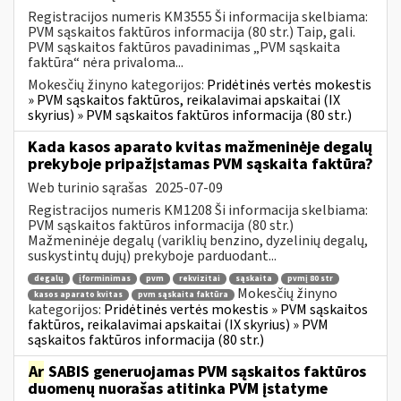
Registracijos numeris KM3555 Ši informacija skelbiama:
PVM sąskaitos faktūros informacija (80 str.) Taip, gali.
PVM sąskaitos faktūros pavadinimas „PVM sąskaita
faktūra“ nėra privaloma...
Mokesčių žinyno kategorijos:
Pridėtinės vertės mokestis
» PVM sąskaitos faktūros, reikalavimai apskaitai (IX
skyrius) » PVM sąskaitos faktūros informacija (80 str.)
Kada kasos aparato kvitas mažmeninėje degalų
prekyboje pripažįstamas PVM sąskaita faktūra?
Web turinio sąrašas
2025-07-09
Registracijos numeris KM1208 Ši informacija skelbiama:
PVM sąskaitos faktūros informacija (80 str.)
Mažmeninėje degalų (variklių benzino, dyzelinių degalų,
suskystintų dujų) prekyboje parduodant...
degalų
įforminimas
pvm
rekvizitai
sąskaita
pvmį 80 str
Mokesčių žinyno
kasos aparato kvitas
pvm sąskaita faktūra
kategorijos:
Pridėtinės vertės mokestis » PVM sąskaitos
faktūros, reikalavimai apskaitai (IX skyrius) » PVM
sąskaitos faktūros informacija (80 str.)
Ar
SABIS generuojamas PVM sąskaitos faktūros
duomenų nuorašas atitinka PVM įstatyme