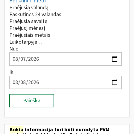
Bet kuriuo metu
Praėjusią valandą
Paskutines 24 valandas
Praėjusią savaitę
Praėjusį mėnesį
Praėjusiais metais
Laikotarpyje…
Nuo
Iki
Paieška
Kokia
informacija turi būti nurodyta PVM