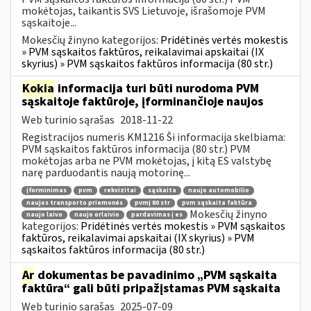
mokėtojas, taikantis SVS Lietuvoje, išrašomoje PVM
sąskaitoje...
Mokesčių žinyno kategorijos:
Pridėtinės vertės mokestis
» PVM sąskaitos faktūros, reikalavimai apskaitai (IX
skyrius) » PVM sąskaitos faktūros informacija (80 str.)
Kokia
informacija turi būti nurodoma PVM
sąskaitoje faktūroje, įforminančioje naujos
Web turinio sąrašas
2018-11-22
Registracijos numeris KM1216 Ši informacija skelbiama:
PVM sąskaitos faktūros informacija (80 str.) PVM
mokėtojas arba ne PVM mokėtojas, į kitą ES valstybę
narę parduodantis naują motorinę...
įforminimas
pvm
rekvizitai
sąskaita
naujo automobilio
naujos transporto priemonės
pvmį 80 str
pvm sąskaita faktūra
Mokesčių žinyno
naujo laivo
naujo orlaivio
pardavimas į es
kategorijos:
Pridėtinės vertės mokestis » PVM sąskaitos
faktūros, reikalavimai apskaitai (IX skyrius) » PVM
sąskaitos faktūros informacija (80 str.)
Ar
dokumentas be pavadinimo „PVM sąskaita
faktūra“ gali būti pripažįstamas PVM sąskaita
Web turinio sąrašas
2025-07-09