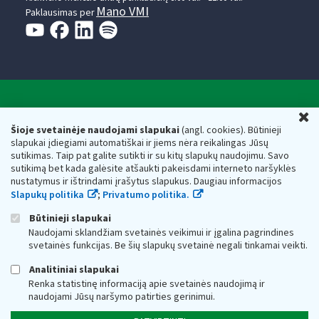
Mano VMI
Paklausimas per
Valstybinė mokesčių inspekcija prie Lietuvos
U
Respublikos finansų ministerijos
Šioje svetainėje naudojami slapukai
(angl. cookies). Būtinieji
slapukai įdiegiami automatiškai ir jiems nėra reikalingas Jūsų
Biudžetinė įstaiga. Juridinio asmens kodas — 188659752,
sutikimas. Taip pat galite sutikti ir su kitų slapukų naudojimu. Savo
adresas: Vasario 16-osios g. 14, 01107 Vilnius, Lietuva, el.paštas:
sutikimą bet kada galėsite atšaukti pakeisdami interneto naršyklės
vmi@vmi.lt
, E. pristatymo dėžutės adresas 188659752
nustatymus ir ištrindami įrašytus slapukus. Daugiau informacijos
Duomenys apie Valstybinę mokesčių inspekciją prie Lietuvos
Slapukų politika
;
Privatumo politika.
Respublikos finansų ministerijos kaupiami ir saugomi Juridinių
asmenų registre
Būtinieji slapukai
Naudojami sklandžiam svetainės veikimui ir įgalina pagrindines
svetainės funkcijas. Be šių slapukų svetainė negali tinkamai veikti.
Analitiniai slapukai
Renka statistinę informaciją apie svetainės naudojimą ir
naudojami Jūsų naršymo patirties gerinimui.