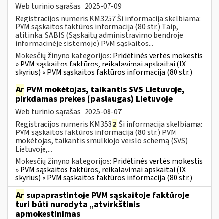
Web turinio sąrašas
2025-07-09
Registracijos numeris KM3257 Ši informacija skelbiama:
PVM sąskaitos faktūros informacija (80 str.) Taip,
atitinka. SABIS (Sąskaitų administravimo bendroje
informacinėje sistemoje) PVM sąskaitos...
Mokesčių žinyno kategorijos:
Pridėtinės vertės mokestis
» PVM sąskaitos faktūros, reikalavimai apskaitai (IX
skyrius) » PVM sąskaitos faktūros informacija (80 str.)
Ar
PVM mokėtojas, taikantis SVS Lietuvoje,
pirkdamas prekes (paslaugas) Lietuvoje
Web turinio sąrašas
2025-08-07
Registracijos numeris KM358
2
Ši informacija skelbiama:
PVM sąskaitos faktūros informacija (80 str.) PVM
mokėtojas, taikantis smulkiojo verslo schemą (SVS)
Lietuvoje,...
Mokesčių žinyno kategorijos:
Pridėtinės vertės mokestis
» PVM sąskaitos faktūros, reikalavimai apskaitai (IX
skyrius) » PVM sąskaitos faktūros informacija (80 str.)
Ar
supaprastintoje PVM sąskaitoje faktūroje
turi būti nurodyta „atvirkštinis
apmokestinimas