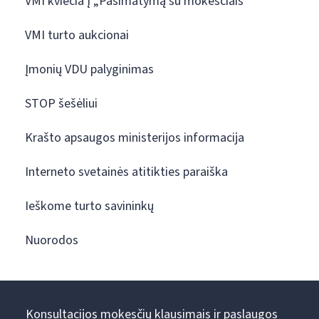
VMI kviečia į „Pasimatymą su mokesčiais“
VMI turto aukcionai
Įmonių VDU palyginimas
STOP šešėliui
Krašto apsaugos ministerijos informacija
Interneto svetainės atitikties paraiška
Ieškome turto savininkų
Nuorodos
Konsultacijos mokesčių klausimais ir paslaugos