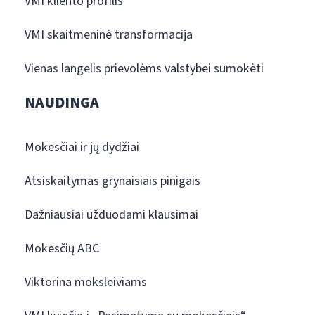
VMI kliento profilis
VMI skaitmeninė transformacija
Vienas langelis prievolėms valstybei sumokėti
NAUDINGA
Mokesčiai ir jų dydžiai
Atsiskaitymas grynaisiais pinigais
Dažniausiai užduodami klausimai
Mokesčių ABC
Viktorina moksleiviams