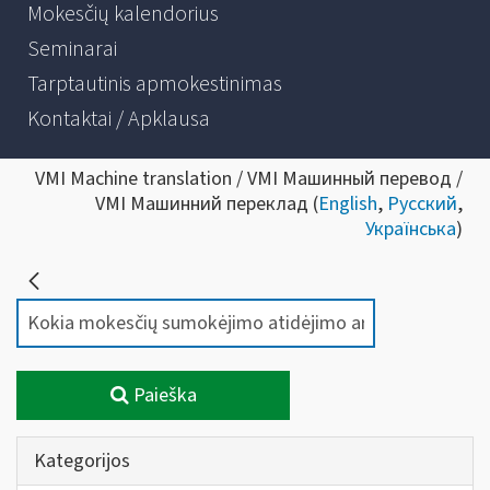
Mokesčių kalendorius
Seminarai
Tarptautinis apmokestinimas
Kontaktai / Apklausa
VMI Machine translation / VMI Машинный перевод /
VMI Машинний переклад (
English
,
Русский
,
Українська
)
Paieška
Kategorijos