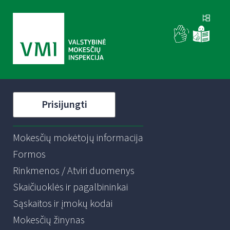
Prisijungti
Mokesčių mokėtojų informacija
Formos
Rinkmenos / Atviri duomenys
Skaičiuoklės ir pagalbininkai
Sąskaitos ir įmokų kodai
Mokesčių žinynas