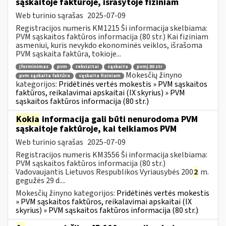
sąskaitoje faktūroje, išrašytoje fiziniam
Web turinio sąrašas
2025-07-09
Registracijos numeris KM1215 Ši informacija skelbiama:
PVM sąskaitos faktūros informacija (80 str.) Kai fiziniam
asmeniui, kuris nevykdo ekonominės veiklos, išrašoma
PVM sąskaita faktūra, tokioje...
įforminimas
pvm
rekvizitai
sąskaita
pvmį 80 str
Mokesčių žinyno
pvm sąskaita faktūra
sąskaita fiziniam
kategorijos:
Pridėtinės vertės mokestis » PVM sąskaitos
faktūros, reikalavimai apskaitai (IX skyrius) » PVM
sąskaitos faktūros informacija (80 str.)
Kokia
informacija gali būti nenurodoma PVM
sąskaitoje faktūroje, kai teikiamos PVM
Web turinio sąrašas
2025-07-09
Registracijos numeris KM3556 Ši informacija skelbiama:
PVM sąskaitos faktūros informacija (80 str.)
Vadovaujantis Lietuvos Respublikos Vyriausybės 200
2
m.
gegužės 29 d....
Mokesčių žinyno kategorijos:
Pridėtinės vertės mokestis
» PVM sąskaitos faktūros, reikalavimai apskaitai (IX
skyrius) » PVM sąskaitos faktūros informacija (80 str.)