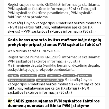
Registracijos numeris KM3555 Ši informacija skelbiama:
PVM sąskaitos faktūros informacija (80 str.) Taip, gali.
PVM sąskaitos faktūros pavadinimas „PVM sąskaita
faktūra“ nėra privaloma...
Mokesčių žinyno kategorijos:
Pridėtinės vertės mokestis
» PVM sąskaitos faktūros, reikalavimai apskaitai (IX
skyrius) » PVM sąskaitos faktūros informacija (80 str.)
Kada kasos aparato kvitas mažmeninėje degalų
prekyboje pripažįstamas PVM sąskaita faktūra?
Web turinio sąrašas
2025-07-09
Registracijos numeris KM1208 Ši informacija skelbiama:
PVM sąskaitos faktūros informacija (80 str.)
Mažmeninėje degalų (variklių benzino, dyzelinių degalų,
suskystintų dujų) prekyboje parduodant...
degalų
įforminimas
pvm
rekvizitai
sąskaita
pvmį 80 str
Mokesčių žinyno
kasos aparato kvitas
pvm sąskaita faktūra
kategorijos:
Pridėtinės vertės mokestis » PVM sąskaitos
faktūros, reikalavimai apskaitai (IX skyrius) » PVM
sąskaitos faktūros informacija (80 str.)
Ar
SABIS generuojamas PVM sąskaitos faktūros
duomenų nuorašas atitinka PVM įstatyme