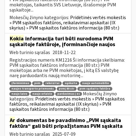
mokėtojas, taikantis SVS Lietuvoje, išrašomoje PVM
sąskaitoje...
Mokesčių žinyno kategorijos:
Pridėtinės vertės mokestis
» PVM sąskaitos faktūros, reikalavimai apskaitai (IX
skyrius) » PVM sąskaitos faktūros informacija (80 str.)
Kokia
informacija turi būti nurodoma PVM
sąskaitoje faktūroje, įforminančioje naujos
Web turinio sąrašas
2018-11-22
Registracijos numeris KM1216 Ši informacija skelbiama:
PVM sąskaitos faktūros informacija (80 str.) PVM
mokėtojas arba ne PVM mokėtojas, į kitą ES valstybę
narę parduodantis naują motorinę...
įforminimas
pvm
rekvizitai
sąskaita
naujo automobilio
naujos transporto priemonės
pvmį 80 str
pvm sąskaita faktūra
Mokesčių žinyno
naujo laivo
naujo orlaivio
pardavimas į es
kategorijos:
Pridėtinės vertės mokestis » PVM sąskaitos
faktūros, reikalavimai apskaitai (IX skyrius) » PVM
sąskaitos faktūros informacija (80 str.)
Ar
dokumentas be pavadinimo „PVM sąskaita
faktūra“ gali būti pripažįstamas PVM sąskaita
Web turinio sąrašas
2025-07-09