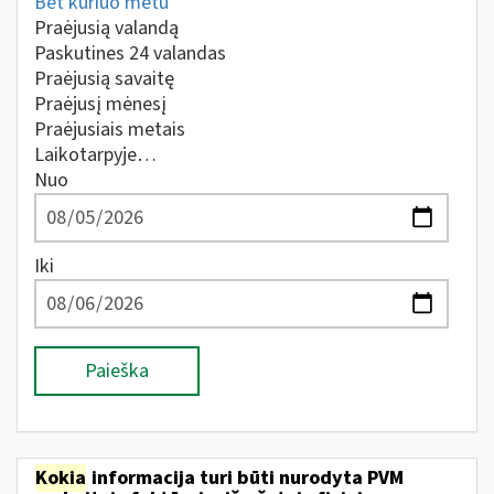
Bet kuriuo metu
Praėjusią valandą
Paskutines 24 valandas
Praėjusią savaitę
Praėjusį mėnesį
Praėjusiais metais
Laikotarpyje…
Nuo
Iki
Paieška
Kokia
informacija turi būti nurodyta PVM