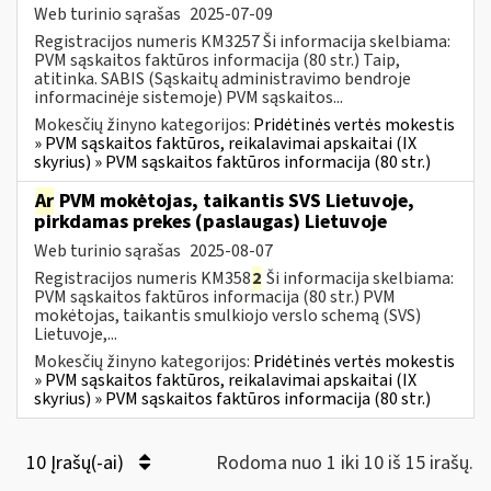
Web turinio sąrašas
2025-07-09
Registracijos numeris KM3257 Ši informacija skelbiama:
PVM sąskaitos faktūros informacija (80 str.) Taip,
atitinka. SABIS (Sąskaitų administravimo bendroje
informacinėje sistemoje) PVM sąskaitos...
Mokesčių žinyno kategorijos:
Pridėtinės vertės mokestis
» PVM sąskaitos faktūros, reikalavimai apskaitai (IX
skyrius) » PVM sąskaitos faktūros informacija (80 str.)
Ar
PVM mokėtojas, taikantis SVS Lietuvoje,
pirkdamas prekes (paslaugas) Lietuvoje
Web turinio sąrašas
2025-08-07
Registracijos numeris KM358
2
Ši informacija skelbiama:
PVM sąskaitos faktūros informacija (80 str.) PVM
mokėtojas, taikantis smulkiojo verslo schemą (SVS)
Lietuvoje,...
Mokesčių žinyno kategorijos:
Pridėtinės vertės mokestis
» PVM sąskaitos faktūros, reikalavimai apskaitai (IX
skyrius) » PVM sąskaitos faktūros informacija (80 str.)
10 Įrašų(-ai)
Rodoma nuo 1 iki 10 iš 15 irašų.