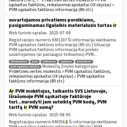
faktūra (78-1, 7
Pridėtinės vertės mokestis » PVM
sąskaitos faktūros, reikalavimai apskaitai (IX skyrius) »
PVM sąskaitos faktūros informacija (80 str.)
suvartojamos privatiems poreikiams,
pasigaminamas ilgalaikis materialusis turtas
ir
Web turinio sąrašas
2025-07-09
Registracijos numeris KM1207 Ši informacija skelbiama:
PVM sąskaitos faktūros informacija (80 str.) Situacija
PVM sąskaitos faktūros informacija Kai prekės
suvartojamos (ar paslaugos teikiamos) PVM...
įforminimas
pvm
rekvizitai
sąskaita
pvmį 80 str
Mokesčių žinyno kategorijos:
pvm sąskaita faktūra
Pridėtinės vertės mokestis » PVM sąskaitos faktūros,
reikalavimai apskaitai (IX skyrius) » PVM sąskaitos
faktūros informacija (80 str.)
Ar
PVM mokėtojas, taikantis SVS Lietuvoje,
išrašomoje PVM sąskaitoje faktūroje
turi...nurodyti jam suteiktą PVM kodą, PVM
tarifą
ir
PVM sumą?
Web turinio sąrašas
2025-08-05
Registracijos numeris KM356
2
Ši informacija skelbiama:
PVM sąskaitos faktūros informacija (80 str.) PVM