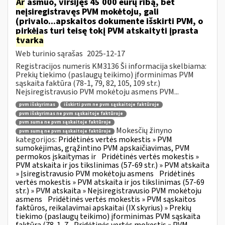
Ar
asmuo, viršijęs 45 000 eurų ribą, bet
neįsiregistravęs PVM mokėtoju, gali
(privalo...apskaitos dokumente išskirti PVM, o
pirkėjas turi teisę tokį PVM atskaityti įprasta
tvarka
Web turinio sąrašas
2025-12-17
Registracijos numeris KM3136 Ši informacija skelbiama:
Prekių tiekimo (paslaugų teikimo) įforminimas PVM
sąskaita faktūra (78-1, 79, 82, 105, 109 str.)
Neįsiregistravusio PVM mokėtoju asmens PVM...
pvm išskyrimas
išskirti pvm ne pvm sąskaitoje faktūroje
pvm išskyrimas ne pvm sąskaitoje faktūroje
pvm suma ne pvm sąskaitoje faktūroje
Mokesčių žinyno
pvm sumą ne pvm sąskaitoje faktūroje
kategorijos:
Pridėtinės vertės mokestis » PVM
sumokėjimas, grąžintino PVM apskaičiavimas, PVM
permokos įskaitymas ir
Pridėtinės vertės mokestis »
PVM atskaita ir jos tikslinimas (57-69 str.) » PVM atskaita
» Įsiregistravusio PVM mokėtoju asmens
Pridėtinės
vertės mokestis » PVM atskaita ir jos tikslinimas (57-69
str.) » PVM atskaita » Neįsiregistravusio PVM mokėtoju
asmens
Pridėtinės vertės mokestis » PVM sąskaitos
faktūros, reikalavimai apskaitai (IX skyrius) » Prekių
tiekimo (paslaugų teikimo) įforminimas PVM sąskaita