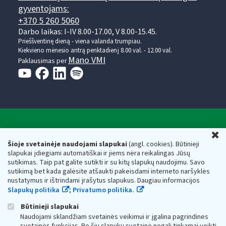
gyventojams:
+370 5 260 5060
Darbo laikas: I-IV 8.00-17.00, V 8.00-15.45.
Prieššventinę dieną - viena valanda trumpiau.
Kiekvieno mėnesio antrą penktadienį 8.00 val. - 12.00 val.
Mano VMI
Paklausimas per
Valstybinė mokesčių inspekcija prie Lietuvos
U
Respublikos finansų ministerijos
Šioje svetainėje naudojami slapukai
(angl. cookies). Būtinieji
slapukai įdiegiami automatiškai ir jiems nėra reikalingas Jūsų
Biudžetinė įstaiga. Juridinio asmens kodas — 188659752,
sutikimas. Taip pat galite sutikti ir su kitų slapukų naudojimu. Savo
adresas: Vasario 16-osios g. 14, 01107 Vilnius, Lietuva, el.paštas:
sutikimą bet kada galėsite atšaukti pakeisdami interneto naršyklės
vmi@vmi.lt
, E. pristatymo dėžutės adresas 188659752
nustatymus ir ištrindami įrašytus slapukus. Daugiau informacijos
Duomenys apie Valstybinę mokesčių inspekciją prie Lietuvos
Slapukų politika
;
Privatumo politika.
Respublikos finansų ministerijos kaupiami ir saugomi Juridinių
asmenų registre
Būtinieji slapukai
Naudojami sklandžiam svetainės veikimui ir įgalina pagrindines