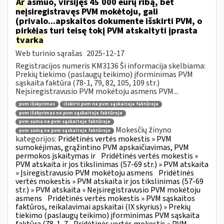
Ar
asmuo, viršijęs 45 000 eurų ribą, bet
neįsiregistravęs PVM mokėtoju, gali
(privalo...apskaitos dokumente išskirti PVM, o
pirkėjas turi teisę tokį PVM atskaityti įprasta
tvarka
Web turinio sąrašas
2025-12-17
Registracijos numeris KM3136 Ši informacija skelbiama:
Prekių tiekimo (paslaugų teikimo) įforminimas PVM
sąskaita faktūra (78-1, 79, 82, 105, 109 str.)
Neįsiregistravusio PVM mokėtoju asmens PVM...
pvm išskyrimas
išskirti pvm ne pvm sąskaitoje faktūroje
pvm išskyrimas ne pvm sąskaitoje faktūroje
pvm suma ne pvm sąskaitoje faktūroje
Mokesčių žinyno
pvm sumą ne pvm sąskaitoje faktūroje
kategorijos:
Pridėtinės vertės mokestis » PVM
sumokėjimas, grąžintino PVM apskaičiavimas, PVM
permokos įskaitymas ir
Pridėtinės vertės mokestis »
PVM atskaita ir jos tikslinimas (57-69 str.) » PVM atskaita
» Įsiregistravusio PVM mokėtoju asmens
Pridėtinės
vertės mokestis » PVM atskaita ir jos tikslinimas (57-69
str.) » PVM atskaita » Neįsiregistravusio PVM mokėtoju
asmens
Pridėtinės vertės mokestis » PVM sąskaitos
faktūros, reikalavimai apskaitai (IX skyrius) » Prekių
tiekimo (paslaugų teikimo) įforminimas PVM sąskaita