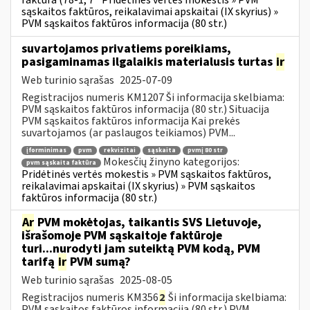
faktūra (78-1, 7
Pridėtinės vertės mokestis » PVM
sąskaitos faktūros, reikalavimai apskaitai (IX skyrius) »
PVM sąskaitos faktūros informacija (80 str.)
suvartojamos privatiems poreikiams,
pasigaminamas ilgalaikis materialusis turtas
ir
Web turinio sąrašas
2025-07-09
Registracijos numeris KM1207 Ši informacija skelbiama:
PVM sąskaitos faktūros informacija (80 str.) Situacija
PVM sąskaitos faktūros informacija Kai prekės
suvartojamos (ar paslaugos teikiamos) PVM...
įforminimas
pvm
rekvizitai
sąskaita
pvmį 80 str
Mokesčių žinyno kategorijos:
pvm sąskaita faktūra
Pridėtinės vertės mokestis » PVM sąskaitos faktūros,
reikalavimai apskaitai (IX skyrius) » PVM sąskaitos
faktūros informacija (80 str.)
Ar
PVM mokėtojas, taikantis SVS Lietuvoje,
išrašomoje PVM sąskaitoje faktūroje
turi...nurodyti jam suteiktą PVM kodą, PVM
tarifą
ir
PVM sumą?
Web turinio sąrašas
2025-08-05
Registracijos numeris KM356
2
Ši informacija skelbiama:
PVM sąskaitos faktūros informacija (80 str.) PVM