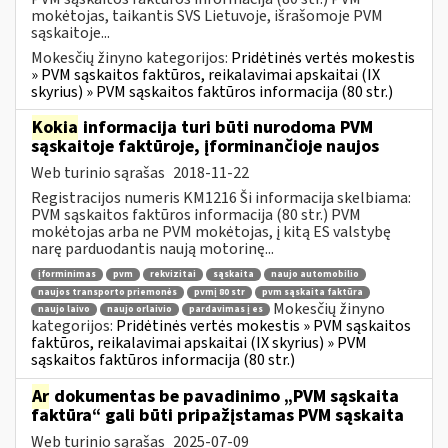
mokėtojas, taikantis SVS Lietuvoje, išrašomoje PVM
sąskaitoje...
Mokesčių žinyno kategorijos:
Pridėtinės vertės mokestis
» PVM sąskaitos faktūros, reikalavimai apskaitai (IX
skyrius) » PVM sąskaitos faktūros informacija (80 str.)
Kokia
informacija turi būti nurodoma PVM
sąskaitoje faktūroje, įforminančioje naujos
Web turinio sąrašas
2018-11-22
Registracijos numeris KM1216 Ši informacija skelbiama:
PVM sąskaitos faktūros informacija (80 str.) PVM
mokėtojas arba ne PVM mokėtojas, į kitą ES valstybę
narę parduodantis naują motorinę...
įforminimas
pvm
rekvizitai
sąskaita
naujo automobilio
naujos transporto priemonės
pvmį 80 str
pvm sąskaita faktūra
Mokesčių žinyno
naujo laivo
naujo orlaivio
pardavimas į es
kategorijos:
Pridėtinės vertės mokestis » PVM sąskaitos
faktūros, reikalavimai apskaitai (IX skyrius) » PVM
sąskaitos faktūros informacija (80 str.)
Ar
dokumentas be pavadinimo „PVM sąskaita
faktūra“ gali būti pripažįstamas PVM sąskaita
Web turinio sąrašas
2025-07-09