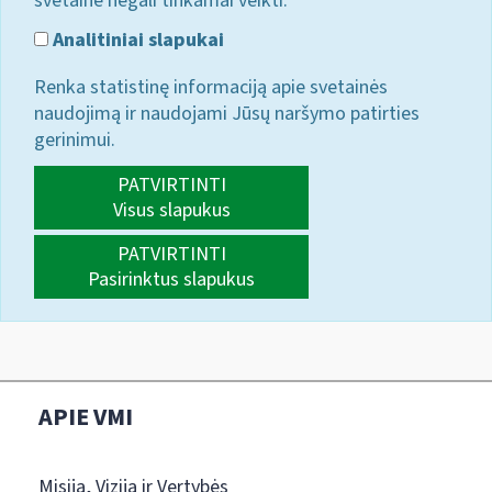
svetainė negali tinkamai veikti.
Analitiniai slapukai
Renka statistinę informaciją apie svetainės
naudojimą ir naudojami Jūsų naršymo patirties
gerinimui.
PATVIRTINTI
Visus slapukus
PATVIRTINTI
Pasirinktus slapukus
APIE VMI
Misija, Vizija ir Vertybės