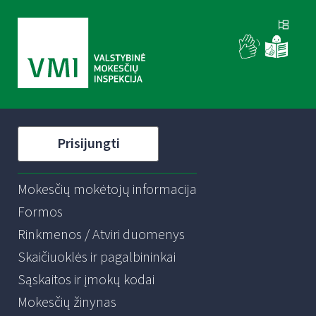
Prisijungti
Mokesčių mokėtojų informacija
Formos
Rinkmenos / Atviri duomenys
Skaičiuoklės ir pagalbininkai
Sąskaitos ir įmokų kodai
Mokesčių žinynas