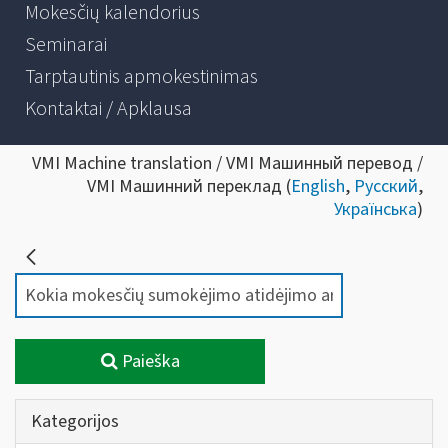
Mokesčių kalendorius
Seminarai
Tarptautinis apmokestinimas
Kontaktai / Apklausa
VMI Machine translation / VMI Машинный перевод /
VMI Машинний переклад (
English
,
Русский
,
Українська
)
Paieška
Kategorijos