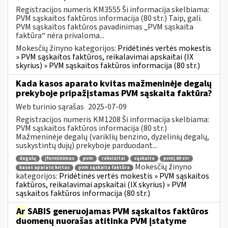
Registracijos numeris KM3555 Ši informacija skelbiama:
PVM sąskaitos faktūros informacija (80 str.) Taip, gali.
PVM sąskaitos faktūros pavadinimas „PVM sąskaita
faktūra“ nėra privaloma...
Mokesčių žinyno kategorijos:
Pridėtinės vertės mokestis
» PVM sąskaitos faktūros, reikalavimai apskaitai (IX
skyrius) » PVM sąskaitos faktūros informacija (80 str.)
Kada kasos aparato kvitas mažmeninėje degalų
prekyboje pripažįstamas PVM sąskaita faktūra?
Web turinio sąrašas
2025-07-09
Registracijos numeris KM1208 Ši informacija skelbiama:
PVM sąskaitos faktūros informacija (80 str.)
Mažmeninėje degalų (variklių benzino, dyzelinių degalų,
suskystintų dujų) prekyboje parduodant...
degalų
įforminimas
pvm
rekvizitai
sąskaita
pvmį 80 str
Mokesčių žinyno
kasos aparato kvitas
pvm sąskaita faktūra
kategorijos:
Pridėtinės vertės mokestis » PVM sąskaitos
faktūros, reikalavimai apskaitai (IX skyrius) » PVM
sąskaitos faktūros informacija (80 str.)
Ar
SABIS generuojamas PVM sąskaitos faktūros
duomenų nuorašas atitinka PVM įstatyme