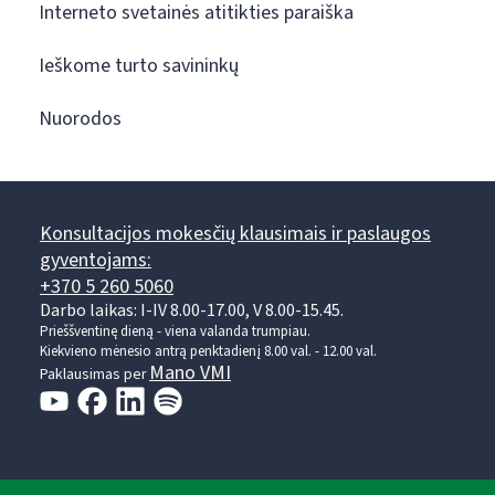
Interneto svetainės atitikties paraiška
Ieškome turto savininkų
Nuorodos
Konsultacijos mokesčių klausimais ir paslaugos
gyventojams:
+370 5 260 5060
Darbo laikas: I-IV 8.00-17.00, V 8.00-15.45.
Prieššventinę dieną - viena valanda trumpiau.
Kiekvieno mėnesio antrą penktadienį 8.00 val. - 12.00 val.
Mano VMI
Paklausimas per