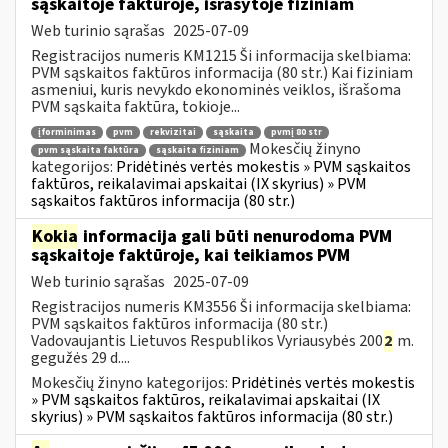
sąskaitoje faktūroje, išrašytoje fiziniam
Web turinio sąrašas
2025-07-09
Registracijos numeris KM1215 Ši informacija skelbiama:
PVM sąskaitos faktūros informacija (80 str.) Kai fiziniam
asmeniui, kuris nevykdo ekonominės veiklos, išrašoma
PVM sąskaita faktūra, tokioje...
įforminimas
pvm
rekvizitai
sąskaita
pvmį 80 str
Mokesčių žinyno
pvm sąskaita faktūra
sąskaita fiziniam
kategorijos:
Pridėtinės vertės mokestis » PVM sąskaitos
faktūros, reikalavimai apskaitai (IX skyrius) » PVM
sąskaitos faktūros informacija (80 str.)
Kokia
informacija gali būti nenurodoma PVM
sąskaitoje faktūroje, kai teikiamos PVM
Web turinio sąrašas
2025-07-09
Registracijos numeris KM3556 Ši informacija skelbiama:
PVM sąskaitos faktūros informacija (80 str.)
Vadovaujantis Lietuvos Respublikos Vyriausybės 200
2
m.
gegužės 29 d....
Mokesčių žinyno kategorijos:
Pridėtinės vertės mokestis
» PVM sąskaitos faktūros, reikalavimai apskaitai (IX
skyrius) » PVM sąskaitos faktūros informacija (80 str.)