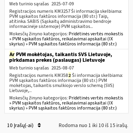
Web turinio sąrašas
2025-07-09
Registracijos numeris KM3257 Ši informacija skelbiama:
PVM sąskaitos faktūros informacija (80 str.) Taip,
atitinka. SABIS (Sąskaitų administravimo bendroje
informacinėje sistemoje) PVM sąskaitos...
Mokesčių žinyno kategorijos:
Pridėtinės vertės mokestis
» PVM sąskaitos faktūros, reikalavimai apskaitai (IX
skyrius) » PVM sąskaitos faktūros informacija (80 str.)
Ar
PVM mokėtojas, taikantis SVS Lietuvoje,
pirkdamas prekes (paslaugas) Lietuvoje
Web turinio sąrašas
2025-08-07
Registracijos numeris KM358
2
Ši informacija skelbiama:
PVM sąskaitos faktūros informacija (80 str.) PVM
mokėtojas, taikantis smulkiojo verslo schemą (SVS)
Lietuvoje,...
Mokesčių žinyno kategorijos:
Pridėtinės vertės mokestis
» PVM sąskaitos faktūros, reikalavimai apskaitai (IX
skyrius) » PVM sąskaitos faktūros informacija (80 str.)
10 Įrašų(-ai)
Rodoma nuo 1 iki 10 iš 15 irašų.