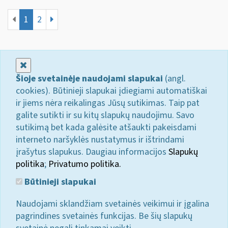
1
2
Uždaryti
Šioje svetainėje naudojami slapukai
(angl.
cookies). Būtinieji slapukai įdiegiami automatiškai
ir jiems nėra reikalingas Jūsų sutikimas. Taip pat
galite sutikti ir su kitų slapukų naudojimu. Savo
sutikimą bet kada galėsite atšaukti pakeisdami
interneto naršyklės nustatymus ir ištrindami
įrašytus slapukus. Daugiau informacijos
Slapukų
politika
;
Privatumo politika.
Būtinieji slapukai
Naudojami sklandžiam svetainės veikimui ir įgalina
pagrindines svetainės funkcijas. Be šių slapukų