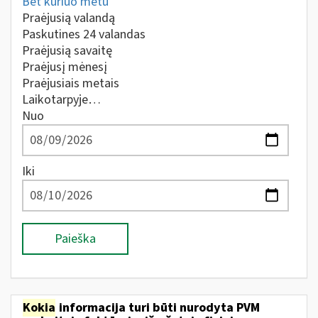
Bet kuriuo metu
Praėjusią valandą
Paskutines 24 valandas
Praėjusią savaitę
Praėjusį mėnesį
Praėjusiais metais
Laikotarpyje…
Nuo
Iki
Paieška
Kokia
informacija turi būti nurodyta PVM