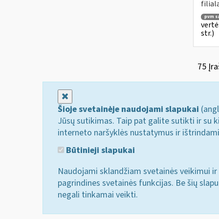
filial
pvm są
vertė
str.)
75 Įra
Uždaryti
Šioje svetainėje naudojami slapukai
(angl
Jūsų sutikimas. Taip pat galite sutikti ir s
interneto naršyklės nustatymus ir ištrindam
Būtinieji slapukai
Naudojami sklandžiam svetainės veikimui ir 
pagrindines svetainės funkcijas. Be šių slap
negali tinkamai veikti.