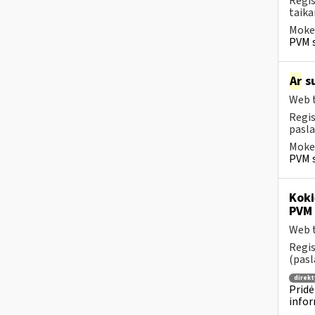
Regis
taika
Mokes
PVM s
Ar
su
Web t
Regis
pasla
Mokes
PVM s
Koki
PVM 
Web t
Regis
(pasl
direkt
Pridė
infor