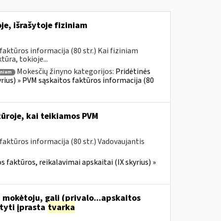
e, išrašytoje fiziniam
ktūros informacija (80 str.) Kai fiziniam
ūra, tokioje...
Mokesčių žinyno kategorijos:
Pridėtinės
iniam
yrius) » PVM sąskaitos faktūros informacija (80
ūroje, kai teikiamos PVM
aktūros informacija (80 str.) Vadovaujantis
 faktūros, reikalavimai apskaitai (IX skyrius) »
 mokėtoju, gali (privalo...apskaitos
tyti įprasta
tvarka