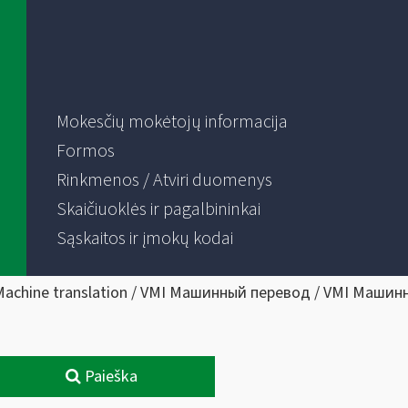
Mokesčių mokėtojų informacija
Formos
Rinkmenos / Atviri duomenys
Skaičiuoklės ir pagalbininkai
Sąskaitos ir įmokų kodai
Machine translation / VMI Машинный перевод / VMI Машин
Paieška