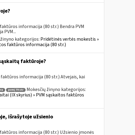
roje?
faktūros informacija (80 str.) Bendra PVM
a PVM...
žinyno kategorijos:
Pridėtinės vertės mokestis »
os faktūros informacija (80 str.)
sąskaitų faktūroje?
aktūros informacija (80 str.) Atvejais, kai
Mokesčių žinyno kategorijos:
ra
pvmį 79 str
itai (IX skyrius) » PVM sąskaitos faktūros
e, išrašytoje užsienio
aktūros informacija (80 str.) Užsienio įmonės