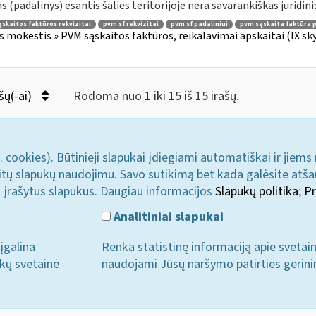
as (padalinys) esantis šalies teritorijoje nėra savarankiškas juridinis
skaitos faktūros rekvizitai
pvm sf rekvizitai
pvm sf padaliniui
pvm sąskaita faktūra p
s mokestis » PVM sąskaitos faktūros, reikalavimai apskaitai (IX sk
šų(-ai)
Rodoma nuo 1 iki 15 iš 15 irašų.
. cookies). Būtinieji slapukai įdiegiami automatiškai ir jiems
u kitų slapukų naudojimu. Savo sutikimą bet kada galėsite atš
i įrašytus slapukus. Daugiau informacijos
Slapukų politika
;
Pr
Analitiniai slapukai
įgalina
Renka statistinę informaciją apie svetai
ukų svetainė
naudojami Jūsų naršymo patirties gerini