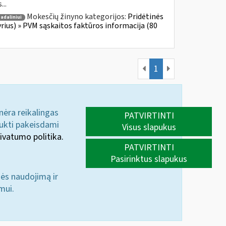
...
Mokesčių žinyno kategorijos:
Pridėtinės
adaliniui
yrius) » PVM sąskaitos faktūros informacija (80
1
 nėra reikalingas
PATVIRTINTI
aukti pakeisdami
Visus slapukus
ivatumo politika.
PATVIRTINTI
Pasirinktus slapukus
nės naudojimą ir
mui.