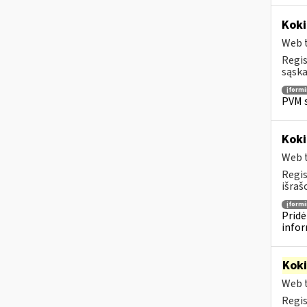
Koki
Web t
Regis
sąska
įform
PVM s
Koki
Web t
Regis
išraš
įform
Pridė
infor
Kok
Web t
Regis