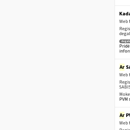
Kada
Web t
Regis
degal
degal
Pridė
infor
Ar
SA
Web t
Regis
SABIS
Mokes
PVM s
Ar
PV
Web t