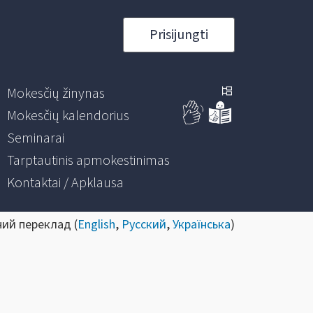
Prisijungti
Mokesčių žinynas
Mokesčių kalendorius
Seminarai
Tarptautinis apmokestinimas
Kontaktai / Apklausa
ний переклад (
English
,
Русский
,
Українська
)