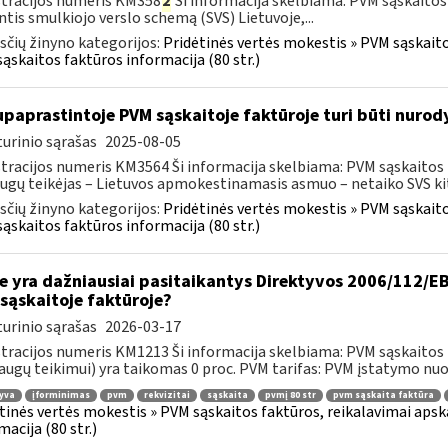
tracijos numeris KM358
2
Ši informacija skelbiama: PVM sąskaitos
ntis smulkiojo verslo schemą (SVS) Lietuvoje,...
čių žinyno kategorijos:
Pridėtinės vertės mokestis » PVM sąskaitos
ąskaitos faktūros informacija (80 str.)
paprastintoje PVM sąskaitoje faktūroje turi būti nurod
urinio sąrašas
2025-08-05
tracijos numeris KM3564 Ši informacija skelbiama: PVM sąskaitos fak
ugų teikėjas – Lietuvos apmokestinamasis asmuo – netaiko SVS kito
čių žinyno kategorijos:
Pridėtinės vertės mokestis » PVM sąskaitos
ąskaitos faktūros informacija (80 str.)
e yra dažniausiai pasitaikantys Direktyvos 2006/112/EB 
sąskaitoje faktūroje?
urinio sąrašas
2026-03-17
tracijos numeris KM1213 Ši informacija skelbiama: PVM sąskaitos fa
augų teikimui) yra taikomas 0 proc. PVM tarifas: PVM įstatymo nuos
yva
įforminimas
pvm
rekvizitai
sąskaita
pvmį 80 str
pvm sąskaita faktūra
tinės vertės mokestis » PVM sąskaitos faktūros, reikalavimai apska
macija (80 str.)