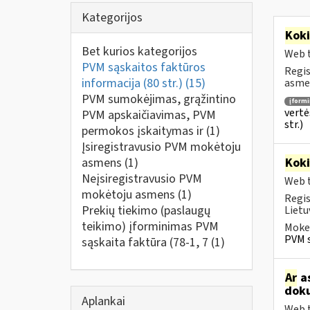
Kategorijos
Kok
Bet kurios kategorijos
Web t
PVM sąskaitos faktūros
Regis
informacija (80 str.)
(15)
asmen
PVM sumokėjimas, grąžintino
įform
vertė
PVM apskaičiavimas, PVM
str.)
permokos įskaitymas ir
(1)
Įsiregistravusio PVM mokėtoju
asmens
(1)
Kok
Neįsiregistravusio PVM
Web t
mokėtoju asmens
(1)
Regis
Prekių tiekimo (paslaugų
Lietu
teikimo) įforminimas PVM
Mokes
PVM s
sąskaita faktūra (78-1, 7
(1)
Ar
as
doku
Aplankai
Web t