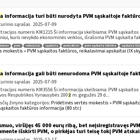
ia
informacija turi būti nurodyta PVM sąskaitoje faktūroj
urinio sąrašas
2025-07-09
tracijos numeris KM1215 Ši informacija skelbiama: PVM sąskaitos fa
iui, kuris nevykdo ekonominės veiklos, išrašoma PVM sąskaita fakt
inimas
pvm
rekvizitai
sąskaita
pvmį 80 str
pvm sąskaita faktūra
sąskaita fiz
s mokestis » PVM sąskaitos faktūros, reikalavimai apskaitai (IX sk
ia
informacija gali būti nenurodoma PVM sąskaitoje fakt
urinio sąrašas
2025-07-09
tracijos numeris KM3556 Ši informacija skelbiama: PVM sąskaitos f
vos Respublikos Vyriausybės 200
2
m. gegužės 29 d....
čių žinyno kategorijos:
Pridėtinės vertės mokestis » PVM sąskaitos
ąskaitos faktūros informacija (80 str.)
muo, viršijęs 45 000 eurų ribą, bet neįsiregistravęs PVM
mente išskirti PVM, o pirkėjas turi teisę tokį PVM atskai
urinio sąrašas
2025-12-17