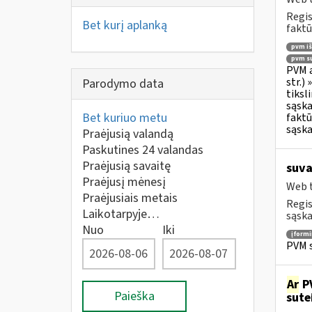
Regis
Bet kurį aplanką
faktū
pvm i
pvm su
PVM a
str.)
Parodymo data
tiksl
sąska
Bet kuriuo metu
faktū
sąska
Praėjusią valandą
Paskutines 24 valandas
Praėjusią savaitę
suva
Praėjusį mėnesį
Web t
Praėjusiais metais
Regis
Laikotarpyje…
sąska
Nuo
Iki
įform
PVM s
Ar
PV
Paieška
sute