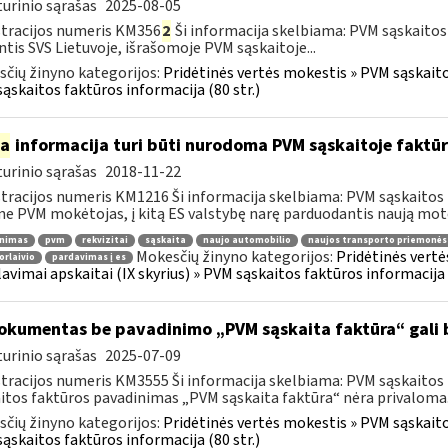
urinio sąrašas
2025-08-05
tracijos numeris KM356
2
Ši informacija skelbiama: PVM sąskaitos
ntis SVS Lietuvoje, išrašomoje PVM sąskaitoje...
čių žinyno kategorijos:
Pridėtinės vertės mokestis » PVM sąskaitos
ąskaitos faktūros informacija (80 str.)
ia
informacija turi būti nurodoma PVM sąskaitoje faktūr
urinio sąrašas
2018-11-22
tracijos numeris KM1216 Ši informacija skelbiama: PVM sąskaitos 
ne PVM mokėtojas, į kitą ES valstybę narę parduodantis naują moto
inimas
pvm
rekvizitai
sąskaita
naujo automobilio
naujos transporto priemonės
Mokesčių žinyno kategorijos:
Pridėtinės vertė
orlaivio
pardavimas į es
lavimai apskaitai (IX skyrius) » PVM sąskaitos faktūros informacija (
kumentas be pavadinimo „PVM sąskaita faktūra“ gali 
urinio sąrašas
2025-07-09
tracijos numeris KM3555 Ši informacija skelbiama: PVM sąskaitos fa
itos faktūros pavadinimas „PVM sąskaita faktūra“ nėra privaloma.
čių žinyno kategorijos:
Pridėtinės vertės mokestis » PVM sąskaitos
ąskaitos faktūros informacija (80 str.)