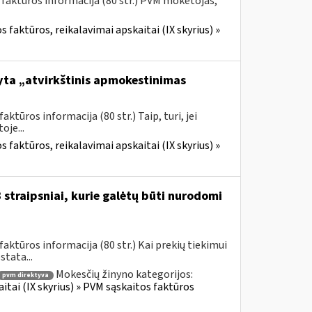
 faktūros informacija (80 str.) PVM mokėtojas,
 faktūros, reikalavimai apskaitai (IX skyrius) »
yta „atvirkštinis apmokestinimas
tūros informacija (80 str.) Taip, turi, jei
je...
 faktūros, reikalavimai apskaitai (IX skyrius) »
straipsniai, kurie galėtų būti nurodomi
ktūros informacija (80 str.) Kai prekių tiekimui
tata...
Mokesčių žinyno kategorijos:
pvm direktyva
itai (IX skyrius) » PVM sąskaitos faktūros