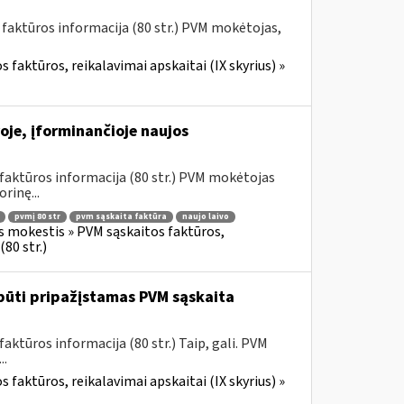
 faktūros informacija (80 str.) PVM mokėtojas,
 faktūros, reikalavimai apskaitai (IX skyrius) »
oje, įforminančioje naujos
faktūros informacija (80 str.) PVM mokėtojas
rinę...
pvmį 80 str
pvm sąskaita faktūra
naujo laivo
s mokestis » PVM sąskaitos faktūros,
80 str.)
būti pripažįstamas PVM sąskaita
ktūros informacija (80 str.) Taip, gali. PVM
..
 faktūros, reikalavimai apskaitai (IX skyrius) »