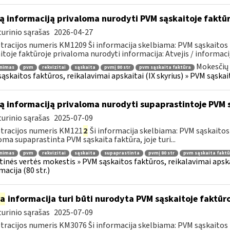
ą informaciją privaloma nurodyti PVM sąskaitoje faktū
urinio sąrašas
2026-04-27
tracijos numeris KM1209 Ši informacija skelbiama: PVM sąskaitos 
itoje faktūroje privaloma nurodyti informacija: Atvejis / informacij
Mokesčių 
inimas
pvm
rekvizitai
sąskaita
pvmį 80 str
pvm sąskaita faktūra
ąskaitos faktūros, reikalavimai apskaitai (IX skyrius) » PVM sąskait
ą informaciją privaloma nurodyti supaprastintoje PVM 
urinio sąrašas
2025-07-09
tracijos numeris KM121
2
Ši informacija skelbiama: PVM sąskaitos f
oma supaprastinta PVM sąskaita faktūra, joje turi...
inimas
pvm
rekvizitai
sąskaita
supaprastinta
pvmį 80 str
pvm sąskaita faktū
tinės vertės mokestis » PVM sąskaitos faktūros, reikalavimai apska
macija (80 str.)
ia
informacija turi būti nurodyta PVM sąskaitoje faktūroj
urinio sąrašas
2025-07-09
tracijos numeris KM3076 Ši informacija skelbiama: PVM sąskaitos f