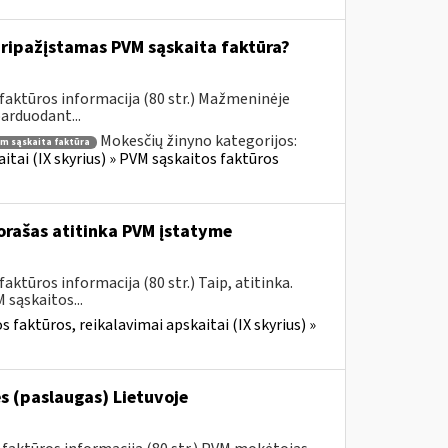
ripažįstamas PVM sąskaita faktūra?
faktūros informacija (80 str.) Mažmeninėje
parduodant...
Mokesčių žinyno kategorijos:
m sąskaita faktūra
itai (IX skyrius) » PVM sąskaitos faktūros
rašas atitinka PVM įstatyme
ktūros informacija (80 str.) Taip, atitinka.
sąskaitos...
 faktūros, reikalavimai apskaitai (IX skyrius) »
s (paslaugas) Lietuvoje