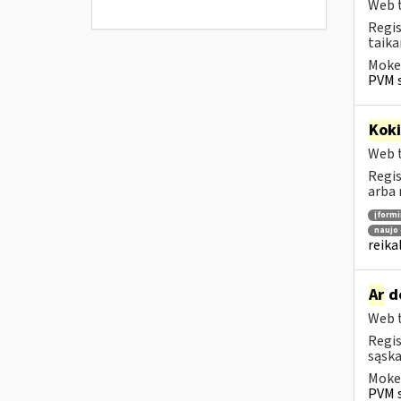
Web t
Regis
taika
Mokes
PVM s
Kok
Web t
Regis
arba 
įform
naujo 
reika
Ar
do
Web t
Regis
sąska
Mokes
PVM s