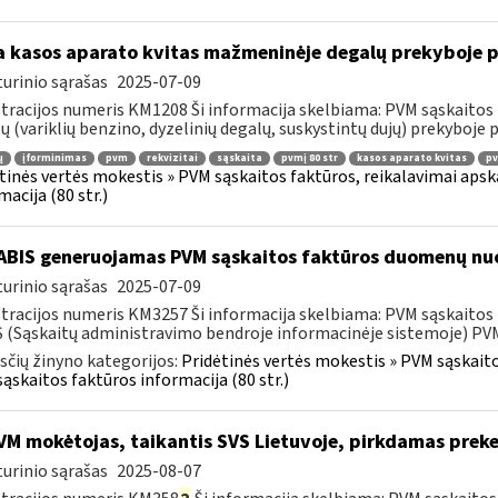
 kasos aparato kvitas mažmeninėje degalų prekyboje p
urinio sąrašas
2025-07-09
tracijos numeris KM1208 Ši informacija skelbiama: PVM sąskaitos 
ų (variklių benzino, dyzelinių degalų, suskystintų dujų) prekyboje 
ų
įforminimas
pvm
rekvizitai
sąskaita
pvmį 80 str
kasos aparato kvitas
pv
tinės vertės mokestis » PVM sąskaitos faktūros, reikalavimai apska
macija (80 str.)
BIS generuojamas PVM sąskaitos faktūros duomenų nuo
urinio sąrašas
2025-07-09
tracijos numeris KM3257 Ši informacija skelbiama: PVM sąskaitos fa
 (Sąskaitų administravimo bendroje informacinėje sistemoje) PVM 
čių žinyno kategorijos:
Pridėtinės vertės mokestis » PVM sąskaitos
ąskaitos faktūros informacija (80 str.)
M mokėtojas, taikantis SVS Lietuvoje, pirkdamas preke
urinio sąrašas
2025-08-07