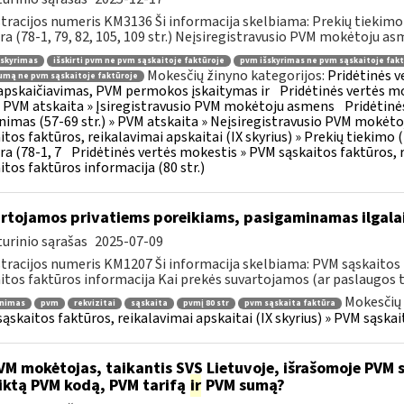
tracijos numeris KM3136 Ši informacija skelbiama: Prekių tiekim
ra (78-1, 79, 82, 105, 109 str.) Neįsiregistravusio PVM mokėtoju as
šskyrimas
išskirti pvm ne pvm sąskaitoje faktūroje
pvm išskyrimas ne pvm sąskaitoje fakt
Mokesčių žinyno kategorijos:
Pridėtinės 
mą ne pvm sąskaitoje faktūroje
pskaičiavimas, PVM permokos įskaitymas ir
Pridėtinės vertės mo
 » PVM atskaita » Įsiregistravusio PVM mokėtoju asmens
Pridėtinė
inimas (57-69 str.) » PVM atskaita » Neįsiregistravusio PVM mokėt
itos faktūros, reikalavimai apskaitai (IX skyrius) » Prekių tiekim
ra (78-1, 7
Pridėtinės vertės mokestis » PVM sąskaitos faktūros, r
itos faktūros informacija (80 str.)
rtojamos privatiems poreikiams, pasigaminamas ilgalai
urinio sąrašas
2025-07-09
tracijos numeris KM1207 Ši informacija skelbiama: PVM sąskaitos f
itos faktūros informacija Kai prekės suvartojamos (ar paslaugos t
Mokesčių 
inimas
pvm
rekvizitai
sąskaita
pvmį 80 str
pvm sąskaita faktūra
ąskaitos faktūros, reikalavimai apskaitai (IX skyrius) » PVM sąskait
M mokėtojas, taikantis SVS Lietuvoje, išrašomoje PVM są
iktą PVM kodą, PVM tarifą
ir
PVM sumą?