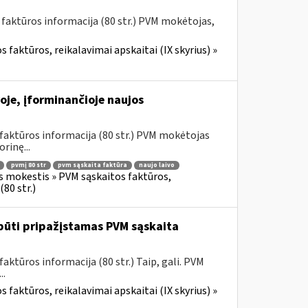
 faktūros informacija (80 str.) PVM mokėtojas,
 faktūros, reikalavimai apskaitai (IX skyrius) »
oje, įforminančioje naujos
faktūros informacija (80 str.) PVM mokėtojas
rinę...
pvmį 80 str
pvm sąskaita faktūra
naujo laivo
s mokestis » PVM sąskaitos faktūros,
80 str.)
būti pripažįstamas PVM sąskaita
ktūros informacija (80 str.) Taip, gali. PVM
..
 faktūros, reikalavimai apskaitai (IX skyrius) »