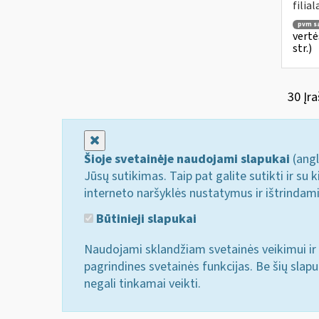
filial
pvm są
vertė
str.)
30 Įra
Uždaryti
Šioje svetainėje naudojami slapukai
(angl
Jūsų sutikimas. Taip pat galite sutikti ir s
interneto naršyklės nustatymus ir ištrindam
Būtinieji slapukai
Naudojami sklandžiam svetainės veikimui ir 
pagrindines svetainės funkcijas. Be šių slap
negali tinkamai veikti.