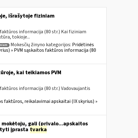
e, išrašytoje fiziniam
ktūros informacija (80 str.) Kai fiziniam
ūra, tokioje...
Mokesčių žinyno kategorijos:
Pridėtinės
iniam
yrius) » PVM sąskaitos faktūros informacija (80
ūroje, kai teikiamos PVM
aktūros informacija (80 str.) Vadovaujantis
 faktūros, reikalavimai apskaitai (IX skyrius) »
 mokėtoju, gali (privalo...apskaitos
tyti įprasta
tvarka