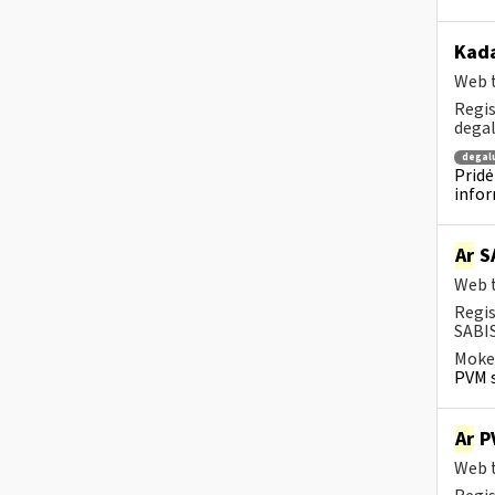
Kada
Web t
Regis
degal
degal
Pridė
infor
Ar
SA
Web t
Regis
SABIS
Mokes
PVM s
Ar
PV
Web t