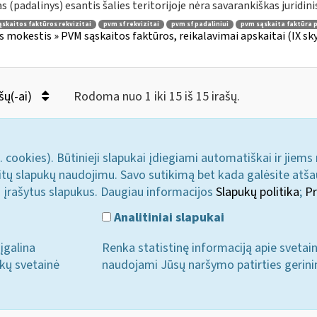
as (padalinys) esantis šalies teritorijoje nėra savarankiškas juridinis
skaitos faktūros rekvizitai
pvm sf rekvizitai
pvm sf padaliniui
pvm sąskaita faktūra p
s mokestis » PVM sąskaitos faktūros, reikalavimai apskaitai (IX sk
šų(-ai)
Rodoma nuo 1 iki 15 iš 15 irašų.
. cookies). Būtinieji slapukai įdiegiami automatiškai ir jiems
u kitų slapukų naudojimu. Savo sutikimą bet kada galėsite atš
i įrašytus slapukus. Daugiau informacijos
Slapukų politika
;
Pr
Analitiniai slapukai
įgalina
Renka statistinę informaciją apie svetai
ukų svetainė
naudojami Jūsų naršymo patirties gerini