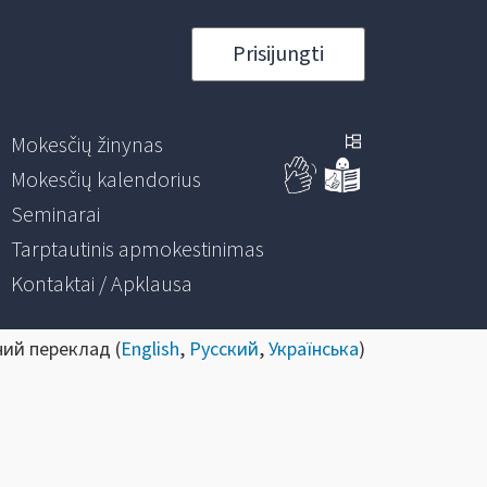
Prisijungti
Mokesčių žinynas
Mokesčių kalendorius
Seminarai
Tarptautinis apmokestinimas
Kontaktai / Apklausa
ний переклад (
English
,
Русский
,
Українська
)