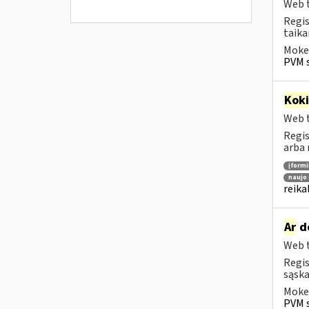
Web t
Regis
taika
Mokes
PVM s
Kok
Web t
Regis
arba 
įform
naujo 
reika
Ar
do
Web t
Regis
sąska
Mokes
PVM s