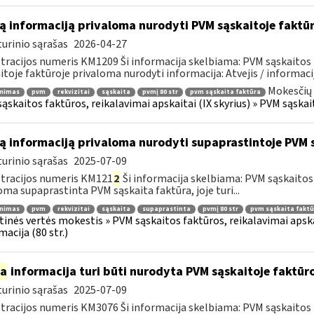
ą informaciją privaloma nurodyti PVM sąskaitoje faktū
urinio sąrašas
2026-04-27
tracijos numeris KM1209 Ši informacija skelbiama: PVM sąskaitos 
itoje faktūroje privaloma nurodyti informacija: Atvejis / informacij
Mokesčių 
inimas
pvm
rekvizitai
sąskaita
pvmį 80 str
pvm sąskaita faktūra
ąskaitos faktūros, reikalavimai apskaitai (IX skyrius) » PVM sąskait
ą informaciją privaloma nurodyti supaprastintoje PVM 
urinio sąrašas
2025-07-09
tracijos numeris KM121
2
Ši informacija skelbiama: PVM sąskaitos f
oma supaprastinta PVM sąskaita faktūra, joje turi...
inimas
pvm
rekvizitai
sąskaita
supaprastinta
pvmį 80 str
pvm sąskaita faktū
tinės vertės mokestis » PVM sąskaitos faktūros, reikalavimai apska
macija (80 str.)
ia
informacija turi būti nurodyta PVM sąskaitoje faktūroj
urinio sąrašas
2025-07-09
tracijos numeris KM3076 Ši informacija skelbiama: PVM sąskaitos f