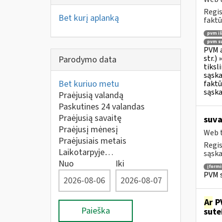
Regis
Bet kurį aplanką
faktū
pvm i
pvm su
PVM a
str.)
Parodymo data
tiksl
sąska
Bet kuriuo metu
faktū
sąska
Praėjusią valandą
Paskutines 24 valandas
Praėjusią savaitę
suva
Praėjusį mėnesį
Web t
Praėjusiais metais
Regis
Laikotarpyje…
sąska
Nuo
Iki
įform
PVM s
Ar
PV
Paieška
sute