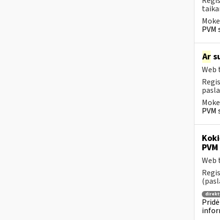
Regis
taika
Mokes
PVM s
Ar
su
Web t
Regis
pasla
Mokes
PVM s
Koki
PVM 
Web t
Regis
(pasl
direkt
Pridė
infor