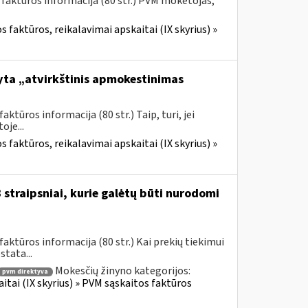
 faktūros informacija (80 str.) PVM mokėtojas,
 faktūros, reikalavimai apskaitai (IX skyrius) »
yta „atvirkštinis apmokestinimas
tūros informacija (80 str.) Taip, turi, jei
je...
 faktūros, reikalavimai apskaitai (IX skyrius) »
straipsniai, kurie galėtų būti nurodomi
ktūros informacija (80 str.) Kai prekių tiekimui
tata...
Mokesčių žinyno kategorijos:
pvm direktyva
itai (IX skyrius) » PVM sąskaitos faktūros