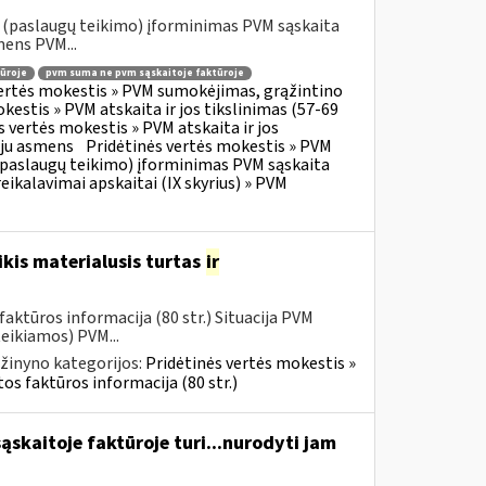
o (paslaugų teikimo) įforminimas PVM sąskaita
mens PVM...
ūroje
pvm suma ne pvm sąskaitoje faktūroje
vertės mokestis » PVM sumokėjimas, grąžintino
kestis » PVM atskaita ir jos tikslinimas (57-69
s vertės mokestis » PVM atskaita ir jos
oju asmens
Pridėtinės vertės mokestis » PVM
o (paslaugų teikimo) įforminimas PVM sąskaita
eikalavimai apskaitai (IX skyrius) » PVM
kis materialusis turtas
ir
aktūros informacija (80 str.) Situacija PVM
eikiamos) PVM...
žinyno kategorijos:
Pridėtinės vertės mokestis »
os faktūros informacija (80 str.)
skaitoje faktūroje turi...nurodyti jam