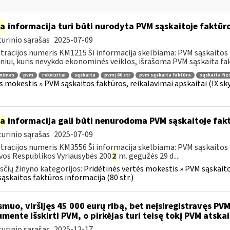
ia
informacija turi būti nurodyta PVM sąskaitoje faktūroj
urinio sąrašas
2025-07-09
tracijos numeris KM1215 Ši informacija skelbiama: PVM sąskaitos fa
iui, kuris nevykdo ekonominės veiklos, išrašoma PVM sąskaita fakt
inimas
pvm
rekvizitai
sąskaita
pvmį 80 str
pvm sąskaita faktūra
sąskaita fiz
s mokestis » PVM sąskaitos faktūros, reikalavimai apskaitai (IX sk
ia
informacija gali būti nenurodoma PVM sąskaitoje fakt
urinio sąrašas
2025-07-09
tracijos numeris KM3556 Ši informacija skelbiama: PVM sąskaitos f
vos Respublikos Vyriausybės 200
2
m. gegužės 29 d....
čių žinyno kategorijos:
Pridėtinės vertės mokestis » PVM sąskaitos
ąskaitos faktūros informacija (80 str.)
muo, viršijęs 45 000 eurų ribą, bet neįsiregistravęs PVM
mente išskirti PVM, o pirkėjas turi teisę tokį PVM atskai
urinio sąrašas
2025-12-17