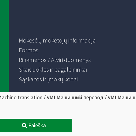
Mokesčių mokėtojų informacija
Formos
Rinkmenos / Atviri duomenys
Skaičiuoklės ir pagalbininkai
Sąskaitos ir įmokų kodai
Machine translation / VMI Машинный перевод / VMI Машин
Paieška