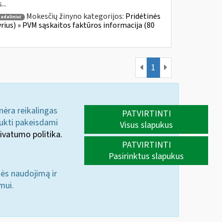
...
Mokesčių žinyno kategorijos:
Pridėtinės
adaliniui
yrius) » PVM sąskaitos faktūros informacija (80
1
 nėra reikalingas
PATVIRTINTI
aukti pakeisdami
Visus slapukus
ivatumo politika.
PATVIRTINTI
Pasirinktus slapukus
nės naudojimą ir
mui.