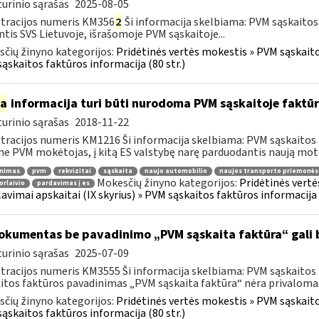
urinio sąrašas
2025-08-05
tracijos numeris KM356
2
Ši informacija skelbiama: PVM sąskaitos
ntis SVS Lietuvoje, išrašomoje PVM sąskaitoje...
čių žinyno kategorijos:
Pridėtinės vertės mokestis » PVM sąskaitos
ąskaitos faktūros informacija (80 str.)
ia
informacija turi būti nurodoma PVM sąskaitoje faktūr
urinio sąrašas
2018-11-22
tracijos numeris KM1216 Ši informacija skelbiama: PVM sąskaitos 
ne PVM mokėtojas, į kitą ES valstybę narę parduodantis naują moto
inimas
pvm
rekvizitai
sąskaita
naujo automobilio
naujos transporto priemonės
Mokesčių žinyno kategorijos:
Pridėtinės vertė
orlaivio
pardavimas į es
lavimai apskaitai (IX skyrius) » PVM sąskaitos faktūros informacija (
kumentas be pavadinimo „PVM sąskaita faktūra“ gali 
urinio sąrašas
2025-07-09
tracijos numeris KM3555 Ši informacija skelbiama: PVM sąskaitos fa
itos faktūros pavadinimas „PVM sąskaita faktūra“ nėra privaloma.
čių žinyno kategorijos:
Pridėtinės vertės mokestis » PVM sąskaitos
ąskaitos faktūros informacija (80 str.)