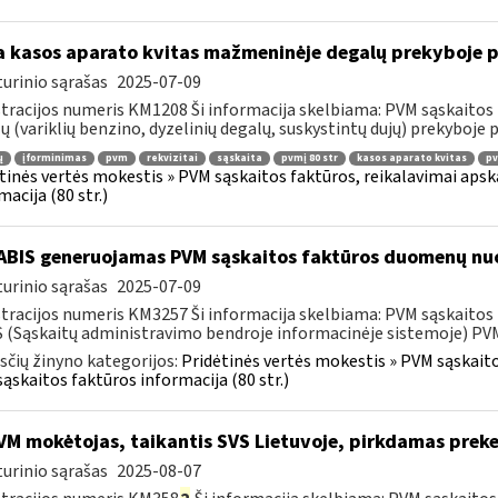
 kasos aparato kvitas mažmeninėje degalų prekyboje p
urinio sąrašas
2025-07-09
tracijos numeris KM1208 Ši informacija skelbiama: PVM sąskaitos 
ų (variklių benzino, dyzelinių degalų, suskystintų dujų) prekyboje 
ų
įforminimas
pvm
rekvizitai
sąskaita
pvmį 80 str
kasos aparato kvitas
pv
tinės vertės mokestis » PVM sąskaitos faktūros, reikalavimai apska
macija (80 str.)
BIS generuojamas PVM sąskaitos faktūros duomenų nuo
urinio sąrašas
2025-07-09
tracijos numeris KM3257 Ši informacija skelbiama: PVM sąskaitos fa
 (Sąskaitų administravimo bendroje informacinėje sistemoje) PVM 
čių žinyno kategorijos:
Pridėtinės vertės mokestis » PVM sąskaitos
ąskaitos faktūros informacija (80 str.)
M mokėtojas, taikantis SVS Lietuvoje, pirkdamas preke
urinio sąrašas
2025-08-07