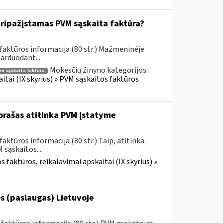
ripažįstamas PVM sąskaita faktūra?
faktūros informacija (80 str.) Mažmeninėje
parduodant...
Mokesčių žinyno kategorijos:
m sąskaita faktūra
itai (IX skyrius) » PVM sąskaitos faktūros
rašas atitinka PVM įstatyme
ktūros informacija (80 str.) Taip, atitinka.
sąskaitos...
 faktūros, reikalavimai apskaitai (IX skyrius) »
s (paslaugas) Lietuvoje