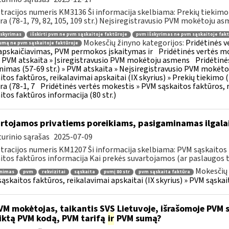
tracijos numeris KM3136 Ši informacija skelbiama: Prekių tiekim
ra (78-1, 79, 82, 105, 109 str.) Neįsiregistravusio PVM mokėtoju as
šskyrimas
išskirti pvm ne pvm sąskaitoje faktūroje
pvm išskyrimas ne pvm sąskaitoje fakt
Mokesčių žinyno kategorijos:
Pridėtinės 
mą ne pvm sąskaitoje faktūroje
pskaičiavimas, PVM permokos įskaitymas ir
Pridėtinės vertės mo
 » PVM atskaita » Įsiregistravusio PVM mokėtoju asmens
Pridėtinė
inimas (57-69 str.) » PVM atskaita » Neįsiregistravusio PVM mokėt
itos faktūros, reikalavimai apskaitai (IX skyrius) » Prekių tiekim
ra (78-1, 7
Pridėtinės vertės mokestis » PVM sąskaitos faktūros, r
itos faktūros informacija (80 str.)
rtojamos privatiems poreikiams, pasigaminamas ilgalai
urinio sąrašas
2025-07-09
tracijos numeris KM1207 Ši informacija skelbiama: PVM sąskaitos f
itos faktūros informacija Kai prekės suvartojamos (ar paslaugos t
Mokesčių 
inimas
pvm
rekvizitai
sąskaita
pvmį 80 str
pvm sąskaita faktūra
ąskaitos faktūros, reikalavimai apskaitai (IX skyrius) » PVM sąskait
M mokėtojas, taikantis SVS Lietuvoje, išrašomoje PVM są
iktą PVM kodą, PVM tarifą
ir
PVM sumą?