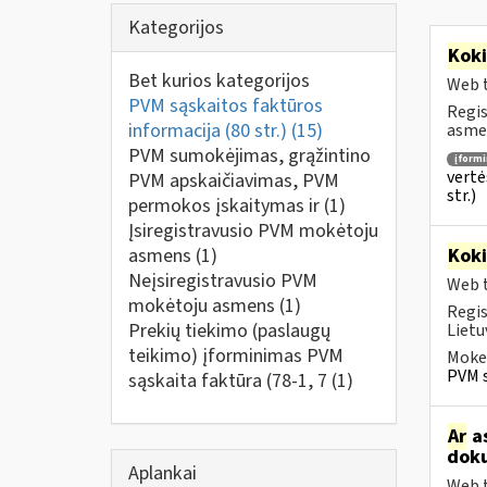
Kategorijos
Kok
Bet kurios kategorijos
Web t
PVM sąskaitos faktūros
Regis
informacija (80 str.)
(15)
asmen
PVM sumokėjimas, grąžintino
įform
vertė
PVM apskaičiavimas, PVM
str.)
permokos įskaitymas ir
(1)
Įsiregistravusio PVM mokėtoju
asmens
(1)
Kok
Neįsiregistravusio PVM
Web t
mokėtoju asmens
(1)
Regis
Prekių tiekimo (paslaugų
Lietu
teikimo) įforminimas PVM
Mokes
PVM s
sąskaita faktūra (78-1, 7
(1)
Ar
as
doku
Aplankai
Web t