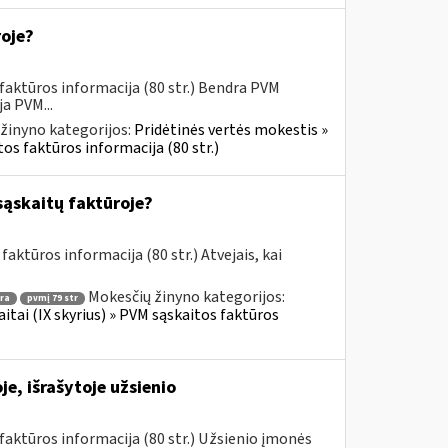
roje?
faktūros informacija (80 str.) Bendra PVM
a PVM...
žinyno kategorijos:
Pridėtinės vertės mokestis »
os faktūros informacija (80 str.)
sąskaitų faktūroje?
aktūros informacija (80 str.) Atvejais, kai
Mokesčių žinyno kategorijos:
ra
pvmį 79 str
itai (IX skyrius) » PVM sąskaitos faktūros
e, išrašytoje užsienio
aktūros informacija (80 str.) Užsienio įmonės