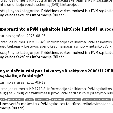
tracijos numeris KM358
2
Ši informacija skelbiama: PVM sąskaitos
ntis smulkiojo verslo schemą (SVS) Lietuvoje,...
čių žinyno kategorijos:
Pridėtinės vertės mokestis » PVM sąskaitos
ąskaitos faktūros informacija (80 str.)
paprastintoje PVM sąskaitoje faktūroje turi būti nurod
urinio sąrašas
2025-08-05
tracijos numeris KM3564 Ši informacija skelbiama: PVM sąskaitos fak
ugų teikėjas – Lietuvos apmokestinamasis asmuo – netaiko SVS kito
čių žinyno kategorijos:
Pridėtinės vertės mokestis » PVM sąskaitos
ąskaitos faktūros informacija (80 str.)
e yra dažniausiai pasitaikantys Direktyvos 2006/112/EB 
sąskaitoje faktūroje?
urinio sąrašas
2026-03-17
tracijos numeris KM1213 Ši informacija skelbiama: PVM sąskaitos fa
augų teikimui) yra taikomas 0 proc. PVM tarifas: PVM įstatymo nuos
yva
įforminimas
pvm
rekvizitai
sąskaita
pvmį 80 str
pvm sąskaita faktūra
tinės vertės mokestis » PVM sąskaitos faktūros, reikalavimai apska
macija (80 str.)