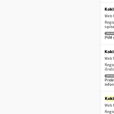
Koki
Web t
Regis
sąska
įform
PVM s
Koki
Web t
Regis
išraš
įform
Pridė
infor
Kok
Web t
Regis