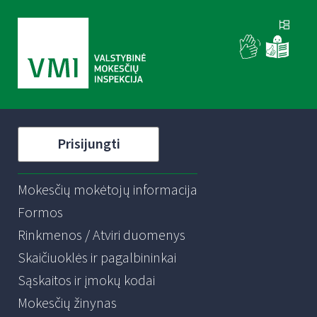
Prisijungti
Mokesčių mokėtojų informacija
Formos
Rinkmenos / Atviri duomenys
Skaičiuoklės ir pagalbininkai
Sąskaitos ir įmokų kodai
Mokesčių žinynas