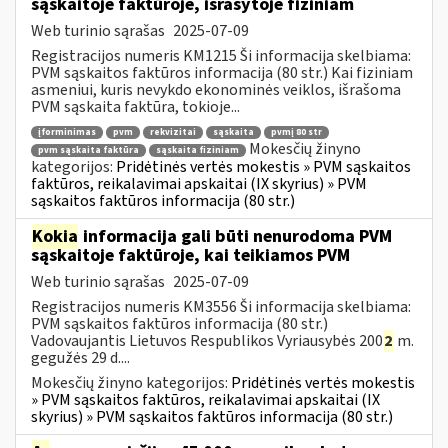
sąskaitoje faktūroje, išrašytoje fiziniam
Web turinio sąrašas
2025-07-09
Registracijos numeris KM1215 Ši informacija skelbiama:
PVM sąskaitos faktūros informacija (80 str.) Kai fiziniam
asmeniui, kuris nevykdo ekonominės veiklos, išrašoma
PVM sąskaita faktūra, tokioje...
įforminimas
pvm
rekvizitai
sąskaita
pvmį 80 str
Mokesčių žinyno
pvm sąskaita faktūra
sąskaita fiziniam
kategorijos:
Pridėtinės vertės mokestis » PVM sąskaitos
faktūros, reikalavimai apskaitai (IX skyrius) » PVM
sąskaitos faktūros informacija (80 str.)
Kokia
informacija gali būti nenurodoma PVM
sąskaitoje faktūroje, kai teikiamos PVM
Web turinio sąrašas
2025-07-09
Registracijos numeris KM3556 Ši informacija skelbiama:
PVM sąskaitos faktūros informacija (80 str.)
Vadovaujantis Lietuvos Respublikos Vyriausybės 200
2
m.
gegužės 29 d....
Mokesčių žinyno kategorijos:
Pridėtinės vertės mokestis
» PVM sąskaitos faktūros, reikalavimai apskaitai (IX
skyrius) » PVM sąskaitos faktūros informacija (80 str.)