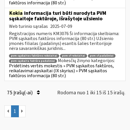
faktūros informacija (80 str.)
Kokia
informacija turi būti nurodyta PVM
sąskaitoje faktūroje, išrašytoje užsienio
Web turinio sąrašas
2025-07-09
Registracijos numeris KM3076 Ši informacija skelbiama:
PVM sąskaitos faktūros informacija (80 str.) Užsienio
įmonės filialas (padalinys) esantis šalies teritorijoje
nėra savarankiškas juridinis...
pvm sąskaitos faktūros rekvizitai
pvm sf rekvizitai
pvm sf padaliniui
Mokesčių žinyno kategorijos:
pvm sąskaita faktūra padaliniui
Pridėtinės vertės mokestis » PVM sąskaitos faktūros,
reikalavimai apskaitai (IX skyrius) » PVM sąskaitos
faktūros informacija (80 str.)
75 Įrašų(-ai)
Rodoma nuo 1 iki 15 iš 15 irašų.
1