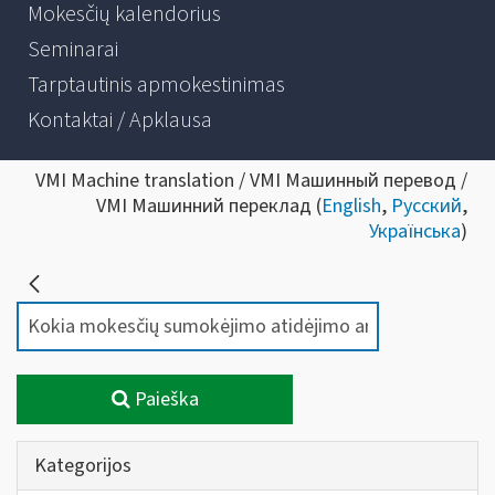
Mokesčių kalendorius
Seminarai
Tarptautinis apmokestinimas
Kontaktai / Apklausa
VMI Machine translation / VMI Машинный перевод /
VMI Машинний переклад (
English
,
Русский
,
Українська
)
Paieška
Kategorijos