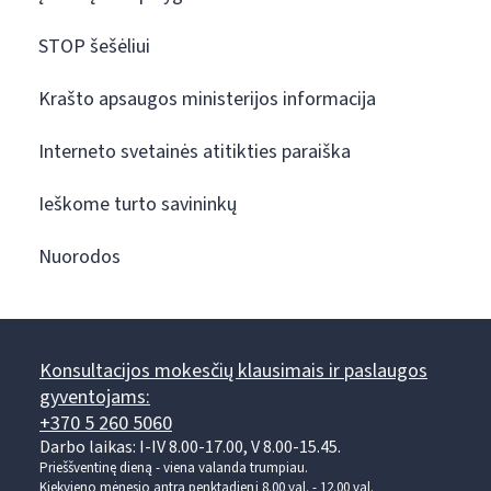
STOP šešėliui
Krašto apsaugos ministerijos informacija
Interneto svetainės atitikties paraiška
Ieškome turto savininkų
Nuorodos
Konsultacijos mokesčių klausimais ir paslaugos
gyventojams:
+370 5 260 5060
Darbo laikas: I-IV 8.00-17.00, V 8.00-15.45.
Prieššventinę dieną - viena valanda trumpiau.
Kiekvieno mėnesio antrą penktadienį 8.00 val. - 12.00 val.