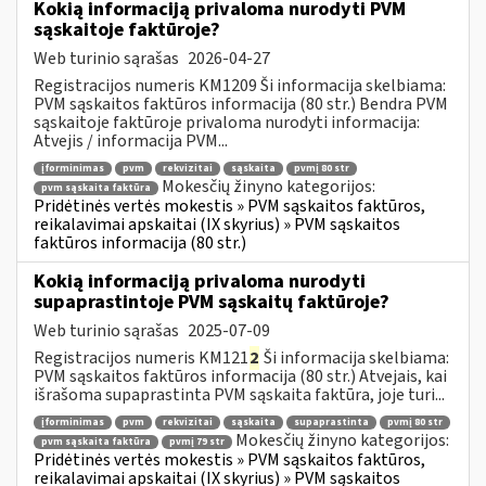
Kokią informaciją privaloma nurodyti PVM
sąskaitoje faktūroje?
Web turinio sąrašas
2026-04-27
Registracijos numeris KM1209 Ši informacija skelbiama:
PVM sąskaitos faktūros informacija (80 str.) Bendra PVM
sąskaitoje faktūroje privaloma nurodyti informacija:
Atvejis / informacija PVM...
įforminimas
pvm
rekvizitai
sąskaita
pvmį 80 str
Mokesčių žinyno kategorijos:
pvm sąskaita faktūra
Pridėtinės vertės mokestis » PVM sąskaitos faktūros,
reikalavimai apskaitai (IX skyrius) » PVM sąskaitos
faktūros informacija (80 str.)
Kokią informaciją privaloma nurodyti
supaprastintoje PVM sąskaitų faktūroje?
Web turinio sąrašas
2025-07-09
Registracijos numeris KM121
2
Ši informacija skelbiama:
PVM sąskaitos faktūros informacija (80 str.) Atvejais, kai
išrašoma supaprastinta PVM sąskaita faktūra, joje turi...
įforminimas
pvm
rekvizitai
sąskaita
supaprastinta
pvmį 80 str
Mokesčių žinyno kategorijos:
pvm sąskaita faktūra
pvmį 79 str
Pridėtinės vertės mokestis » PVM sąskaitos faktūros,
reikalavimai apskaitai (IX skyrius) » PVM sąskaitos