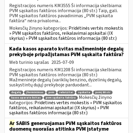
Registracijos numeris KM3555 Ši informacija skelbiama:
PVM sąskaitos faktūros informacija (80 str.) Taip, gali.
PVM sąskaitos faktūros pavadinimas „PVM sąskaita
faktūra“ nėra privaloma...
Mokesčių žinyno kategorijos:
Pridėtinės vertės mokestis
» PVM sąskaitos faktūros, reikalavimai apskaitai (IX
skyrius) » PVM sąskaitos faktūros informacija (80 str.)
Kada kasos aparato kvitas mažmeninėje degalų
prekyboje pripažįstamas PVM sąskaita faktūra?
Web turinio sąrašas
2025-07-09
Registracijos numeris KM1208 Ši informacija skelbiama:
PVM sąskaitos faktūros informacija (80 str.)
Mažmeninėje degalų (variklių benzino, dyzelinių degalų,
suskystintų dujų) prekyboje parduodant...
degalų
įforminimas
pvm
rekvizitai
sąskaita
pvmį 80 str
Mokesčių žinyno
kasos aparato kvitas
pvm sąskaita faktūra
kategorijos:
Pridėtinės vertės mokestis » PVM sąskaitos
faktūros, reikalavimai apskaitai (IX skyrius) » PVM
sąskaitos faktūros informacija (80 str.)
Ar
SABIS generuojamas PVM sąskaitos faktūros
duomenų nuorašas atitinka PVM įstatyme