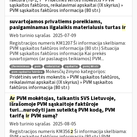
faktūra (78-1, 7
Pridėtinės vertės mokestis » PVM
sąskaitos faktūros, reikalavimai apskaitai (IX skyrius) »
PVM sąskaitos faktūros informacija (80 str.)
suvartojamos privatiems poreikiams,
pasigaminamas ilgalaikis materialusis turtas
ir
Web turinio sąrašas
2025-07-09
Registracijos numeris KM1207 Ši informacija skelbiama:
PVM sąskaitos faktūros informacija (80 str.) Situacija
PVM sąskaitos faktūros informacija Kai prekės
suvartojamos (ar paslaugos teikiamos) PVM...
įforminimas
pvm
rekvizitai
sąskaita
pvmį 80 str
Mokesčių žinyno kategorijos:
pvm sąskaita faktūra
Pridėtinės vertės mokestis » PVM sąskaitos faktūros,
reikalavimai apskaitai (IX skyrius) » PVM sąskaitos
faktūros informacija (80 str.)
Ar
PVM mokėtojas, taikantis SVS Lietuvoje,
išrašomoje PVM sąskaitoje faktūroje
turi...nurodyti jam suteiktą PVM kodą, PVM
tarifą
ir
PVM sumą?
Web turinio sąrašas
2025-08-05
Registracijos numeris KM356
2
Ši informacija skelbiama:
PVM sąskaitos faktūros informacija (80 str.) PVM