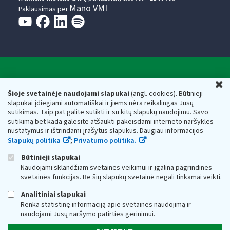
Mano VMI
Paklausimas per
Valstybinė mokesčių inspekcija prie Lietuvos
U
Respublikos finansų ministerijos
Šioje svetainėje naudojami slapukai
(angl. cookies). Būtinieji
slapukai įdiegiami automatiškai ir jiems nėra reikalingas Jūsų
Biudžetinė įstaiga. Juridinio asmens kodas — 188659752,
sutikimas. Taip pat galite sutikti ir su kitų slapukų naudojimu. Savo
adresas: Vasario 16-osios g. 14, 01107 Vilnius, Lietuva, el.paštas:
sutikimą bet kada galėsite atšaukti pakeisdami interneto naršyklės
vmi@vmi.lt
, E. pristatymo dėžutės adresas 188659752
nustatymus ir ištrindami įrašytus slapukus. Daugiau informacijos
Duomenys apie Valstybinę mokesčių inspekciją prie Lietuvos
Slapukų politika
;
Privatumo politika.
Respublikos finansų ministerijos kaupiami ir saugomi Juridinių
asmenų registre
Būtinieji slapukai
Naudojami sklandžiam svetainės veikimui ir įgalina pagrindines
svetainės funkcijas. Be šių slapukų svetainė negali tinkamai veikti.
Analitiniai slapukai
Renka statistinę informaciją apie svetainės naudojimą ir
naudojami Jūsų naršymo patirties gerinimui.