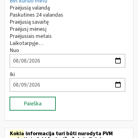
Bet kuriuo metu
Praėjusią valandą
Paskutines 24 valandas
Praėjusią savaitę
Praėjusį mėnesį
Praėjusiais metais
Laikotarpyje…
Nuo
Iki
Paieška
Kokia
informacija turi būti nurodyta PVM