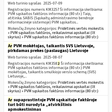
Web turinio sąrašas
2025-07-09
Registracijos numeris KM3257 Ši informacija skelbiama:
PVM sąskaitos faktūros informacija (80 str.) Taip,
atitinka. SABIS (Sąskaitų administravimo bendroje
informacinėje sistemoje) PVM sąskaitos...
Mokesčių žinyno kategorijos:
Pridėtinės vertės mokestis
» PVM sąskaitos faktūros, reikalavimai apskaitai (IX
skyrius) » PVM sąskaitos faktūros informacija (80 str.)
Ar
PVM mokėtojas, taikantis SVS Lietuvoje,
pirkdamas prekes (paslaugas) Lietuvoje
Web turinio sąrašas
2025-08-07
Registracijos numeris KM358
2
Ši informacija skelbiama:
PVM sąskaitos faktūros informacija (80 str.) PVM
mokėtojas, taikantis smulkiojo verslo schemą (SVS)
Lietuvoje,...
Mokesčių žinyno kategorijos:
Pridėtinės vertės mokestis
» PVM sąskaitos faktūros, reikalavimai apskaitai (IX
skyrius) » PVM sąskaitos faktūros informacija (80 str.)
Ar
supaprastintoje PVM sąskaitoje faktūroje
turi būti nurodyta „atvirkštinis
apmokestinimas