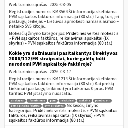
Web turinio sąrašas
2025-08-05
Registracijos numeris KM3564 Ši informacija skelbiama:
PVM sąskaitos faktūros informacija (80 str.) Taip, turi, jei
paslaugų teikėjas – Lietuvos apmokestinamasis asmuo –
netaiko SVS kitoje...
Mokesčių žinyno kategorijos:
Pridėtinės vertės mokestis
» PVM sąskaitos faktūros, reikalavimai apskaitai (IX
skyrius) » PVM sąskaitos faktūros informacija (80 str.)
Kokie yra dažniausiai pasitaikantys Direktyvos
2006/112/EB straipsniai, kurie galėtų būti
nurodomi PVM sąskaitoje faktūroje?
Web turinio sąrašas
2026-03-17
Registracijos numeris KM1213 Ši informacija skelbiama:
PVM sąskaitos faktūros informacija (80 str.) Kai prekių
tiekimui (paslaugų teikimui) yra taikomas 0 proc. PVM
tarifas: PVM įstatymo nuostata...
direktyva
įforminimas
pvm
rekvizitai
sąskaita
pvmį 80 str
Mokesčių žinyno
pvm sąskaita faktūra
pvm direktyva
kategorijos:
Pridėtinės vertės mokestis » PVM sąskaitos
faktūros, reikalavimai apskaitai (IX skyrius) » PVM
sąskaitos faktūros informacija (80 str.)