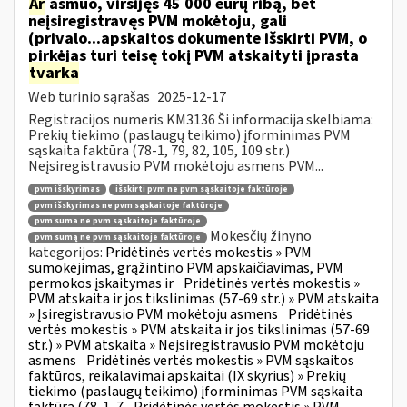
Ar
asmuo, viršijęs 45 000 eurų ribą, bet
neįsiregistravęs PVM mokėtoju, gali
(privalo...apskaitos dokumente išskirti PVM, o
pirkėjas turi teisę tokį PVM atskaityti įprasta
tvarka
Web turinio sąrašas
2025-12-17
Registracijos numeris KM3136 Ši informacija skelbiama:
Prekių tiekimo (paslaugų teikimo) įforminimas PVM
sąskaita faktūra (78-1, 79, 82, 105, 109 str.)
Neįsiregistravusio PVM mokėtoju asmens PVM...
pvm išskyrimas
išskirti pvm ne pvm sąskaitoje faktūroje
pvm išskyrimas ne pvm sąskaitoje faktūroje
pvm suma ne pvm sąskaitoje faktūroje
Mokesčių žinyno
pvm sumą ne pvm sąskaitoje faktūroje
kategorijos:
Pridėtinės vertės mokestis » PVM
sumokėjimas, grąžintino PVM apskaičiavimas, PVM
permokos įskaitymas ir
Pridėtinės vertės mokestis »
PVM atskaita ir jos tikslinimas (57-69 str.) » PVM atskaita
» Įsiregistravusio PVM mokėtoju asmens
Pridėtinės
vertės mokestis » PVM atskaita ir jos tikslinimas (57-69
str.) » PVM atskaita » Neįsiregistravusio PVM mokėtoju
asmens
Pridėtinės vertės mokestis » PVM sąskaitos
faktūros, reikalavimai apskaitai (IX skyrius) » Prekių
tiekimo (paslaugų teikimo) įforminimas PVM sąskaita