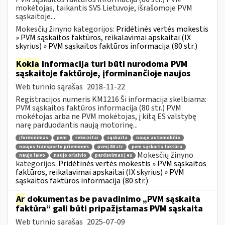
mokėtojas, taikantis SVS Lietuvoje, išrašomoje PVM
sąskaitoje...
Mokesčių žinyno kategorijos:
Pridėtinės vertės mokestis
» PVM sąskaitos faktūros, reikalavimai apskaitai (IX
skyrius) » PVM sąskaitos faktūros informacija (80 str.)
Kokia
informacija turi būti nurodoma PVM
sąskaitoje faktūroje, įforminančioje naujos
Web turinio sąrašas
2018-11-22
Registracijos numeris KM1216 Ši informacija skelbiama:
PVM sąskaitos faktūros informacija (80 str.) PVM
mokėtojas arba ne PVM mokėtojas, į kitą ES valstybę
narę parduodantis naują motorinę...
įforminimas
pvm
rekvizitai
sąskaita
naujo automobilio
naujos transporto priemonės
pvmį 80 str
pvm sąskaita faktūra
Mokesčių žinyno
naujo laivo
naujo orlaivio
pardavimas į es
kategorijos:
Pridėtinės vertės mokestis » PVM sąskaitos
faktūros, reikalavimai apskaitai (IX skyrius) » PVM
sąskaitos faktūros informacija (80 str.)
Ar
dokumentas be pavadinimo „PVM sąskaita
faktūra“ gali būti pripažįstamas PVM sąskaita
Web turinio sąrašas
2025-07-09