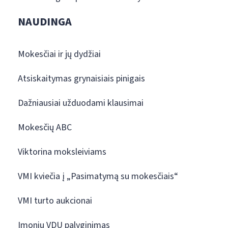
NAUDINGA
Mokesčiai ir jų dydžiai
Atsiskaitymas grynaisiais pinigais
Dažniausiai užduodami klausimai
Mokesčių ABC
Viktorina moksleiviams
VMI kviečia į „Pasimatymą su mokesčiais“
VMI turto aukcionai
Įmonių VDU palyginimas