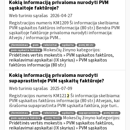
Kokią informaciją privaloma nurodyti PVM
sąskaitoje faktūroje?
Web turinio sąrašas
2026-04-27
Registracijos numeris KM1209 Ši informacija skelbiama:
PVM sąskaitos faktūros informacija (80 str.) Bendra PVM
sąskaitoje faktūroje privaloma nurodyti informacija:
Atvejis / informacija PVM...
įforminimas
pvm
rekvizitai
sąskaita
pvmį 80 str
Mokesčių žinyno kategorijos:
pvm sąskaita faktūra
Pridėtinės vertės mokestis » PVM sąskaitos faktūros,
reikalavimai apskaitai (IX skyrius) » PVM sąskaitos
faktūros informacija (80 str.)
Kokią informaciją privaloma nurodyti
supaprastintoje PVM sąskaitų faktūroje?
Web turinio sąrašas
2025-07-09
Registracijos numeris KM121
2
Ši informacija skelbiama:
PVM sąskaitos faktūros informacija (80 str.) Atvejais, kai
išrašoma supaprastinta PVM sąskaita faktūra, joje turi...
įforminimas
pvm
rekvizitai
sąskaita
supaprastinta
pvmį 80 str
Mokesčių žinyno kategorijos:
pvm sąskaita faktūra
pvmį 79 str
Pridėtinės vertės mokestis » PVM sąskaitos faktūros,
reikalavimai apskaitai (IX skyrius) » PVM sąskaitos