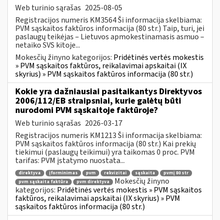
Web turinio sąrašas
2025-08-05
Registracijos numeris KM3564 Ši informacija skelbiama:
PVM sąskaitos faktūros informacija (80 str.) Taip, turi, jei
paslaugų teikėjas – Lietuvos apmokestinamasis asmuo –
netaiko SVS kitoje...
Mokesčių žinyno kategorijos:
Pridėtinės vertės mokestis
» PVM sąskaitos faktūros, reikalavimai apskaitai (IX
skyrius) » PVM sąskaitos faktūros informacija (80 str.)
Kokie yra dažniausiai pasitaikantys Direktyvos
2006/112/EB straipsniai, kurie galėtų būti
nurodomi PVM sąskaitoje faktūroje?
Web turinio sąrašas
2026-03-17
Registracijos numeris KM1213 Ši informacija skelbiama:
PVM sąskaitos faktūros informacija (80 str.) Kai prekių
tiekimui (paslaugų teikimui) yra taikomas 0 proc. PVM
tarifas: PVM įstatymo nuostata...
direktyva
įforminimas
pvm
rekvizitai
sąskaita
pvmį 80 str
Mokesčių žinyno
pvm sąskaita faktūra
pvm direktyva
kategorijos:
Pridėtinės vertės mokestis » PVM sąskaitos
faktūros, reikalavimai apskaitai (IX skyrius) » PVM
sąskaitos faktūros informacija (80 str.)