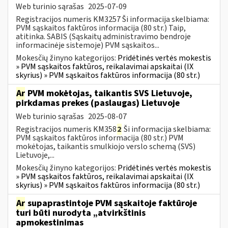
Web turinio sąrašas
2025-07-09
Registracijos numeris KM3257 Ši informacija skelbiama:
PVM sąskaitos faktūros informacija (80 str.) Taip,
atitinka. SABIS (Sąskaitų administravimo bendroje
informacinėje sistemoje) PVM sąskaitos...
Mokesčių žinyno kategorijos:
Pridėtinės vertės mokestis
» PVM sąskaitos faktūros, reikalavimai apskaitai (IX
skyrius) » PVM sąskaitos faktūros informacija (80 str.)
Ar
PVM mokėtojas, taikantis SVS Lietuvoje,
pirkdamas prekes (paslaugas) Lietuvoje
Web turinio sąrašas
2025-08-07
Registracijos numeris KM358
2
Ši informacija skelbiama:
PVM sąskaitos faktūros informacija (80 str.) PVM
mokėtojas, taikantis smulkiojo verslo schemą (SVS)
Lietuvoje,...
Mokesčių žinyno kategorijos:
Pridėtinės vertės mokestis
» PVM sąskaitos faktūros, reikalavimai apskaitai (IX
skyrius) » PVM sąskaitos faktūros informacija (80 str.)
Ar
supaprastintoje PVM sąskaitoje faktūroje
turi būti nurodyta „atvirkštinis
apmokestinimas