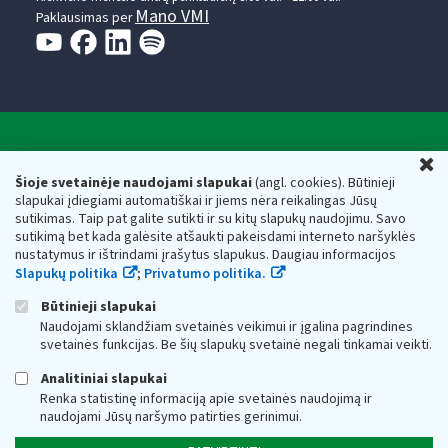
Mano VMI
Paklausimas per
Valstybinė mokesčių inspekcija prie Lietuvos
U
Respublikos finansų ministerijos
Šioje svetainėje naudojami slapukai
(angl. cookies). Būtinieji
slapukai įdiegiami automatiškai ir jiems nėra reikalingas Jūsų
Biudžetinė įstaiga. Juridinio asmens kodas — 188659752,
sutikimas. Taip pat galite sutikti ir su kitų slapukų naudojimu. Savo
adresas: Vasario 16-osios g. 14, 01107 Vilnius, Lietuva, el.paštas:
sutikimą bet kada galėsite atšaukti pakeisdami interneto naršyklės
vmi@vmi.lt
, E. pristatymo dėžutės adresas 188659752
nustatymus ir ištrindami įrašytus slapukus. Daugiau informacijos
Duomenys apie Valstybinę mokesčių inspekciją prie Lietuvos
Slapukų politika
;
Privatumo politika.
Respublikos finansų ministerijos kaupiami ir saugomi Juridinių
asmenų registre
Būtinieji slapukai
Naudojami sklandžiam svetainės veikimui ir įgalina pagrindines
svetainės funkcijas. Be šių slapukų svetainė negali tinkamai veikti.
Analitiniai slapukai
Renka statistinę informaciją apie svetainės naudojimą ir
naudojami Jūsų naršymo patirties gerinimui.