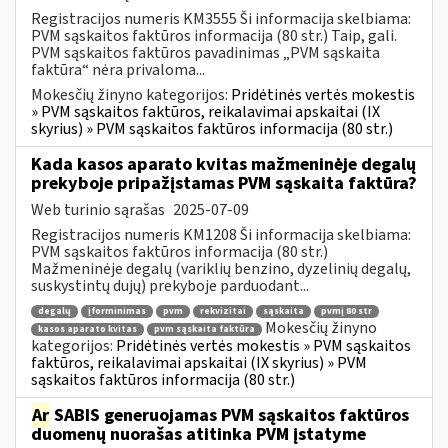
Registracijos numeris KM3555 Ši informacija skelbiama:
PVM sąskaitos faktūros informacija (80 str.) Taip, gali.
PVM sąskaitos faktūros pavadinimas „PVM sąskaita
faktūra“ nėra privaloma...
Mokesčių žinyno kategorijos:
Pridėtinės vertės mokestis
» PVM sąskaitos faktūros, reikalavimai apskaitai (IX
skyrius) » PVM sąskaitos faktūros informacija (80 str.)
Kada kasos aparato kvitas mažmeninėje degalų
prekyboje pripažįstamas PVM sąskaita faktūra?
Web turinio sąrašas
2025-07-09
Registracijos numeris KM1208 Ši informacija skelbiama:
PVM sąskaitos faktūros informacija (80 str.)
Mažmeninėje degalų (variklių benzino, dyzelinių degalų,
suskystintų dujų) prekyboje parduodant...
degalų
įforminimas
pvm
rekvizitai
sąskaita
pvmį 80 str
Mokesčių žinyno
kasos aparato kvitas
pvm sąskaita faktūra
kategorijos:
Pridėtinės vertės mokestis » PVM sąskaitos
faktūros, reikalavimai apskaitai (IX skyrius) » PVM
sąskaitos faktūros informacija (80 str.)
Ar
SABIS generuojamas PVM sąskaitos faktūros
duomenų nuorašas atitinka PVM įstatyme