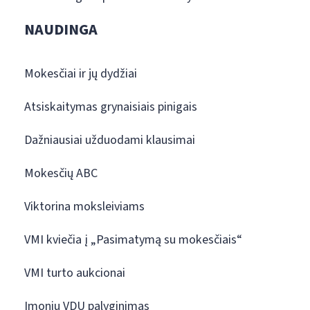
NAUDINGA
Mokesčiai ir jų dydžiai
Atsiskaitymas grynaisiais pinigais
Dažniausiai užduodami klausimai
Mokesčių ABC
Viktorina moksleiviams
VMI kviečia į „Pasimatymą su mokesčiais“
VMI turto aukcionai
Įmonių VDU palyginimas