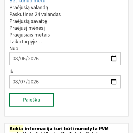
Bet kuriuo metu
Praėjusią valandą
Paskutines 24 valandas
Praėjusią savaitę
Praėjusį mėnesį
Praėjusiais metais
Laikotarpyje…
Nuo
Iki
Paieška
Kokia
informacija turi būti nurodyta PVM