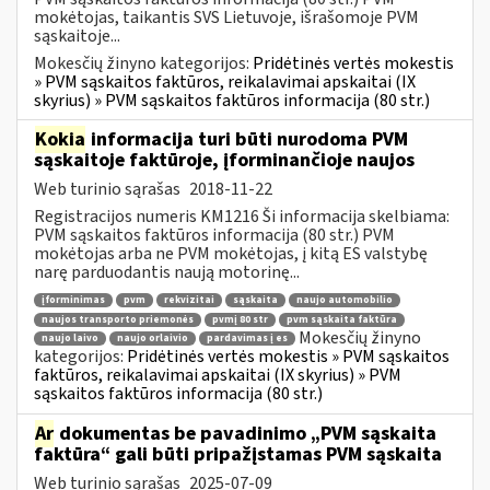
mokėtojas, taikantis SVS Lietuvoje, išrašomoje PVM
sąskaitoje...
Mokesčių žinyno kategorijos:
Pridėtinės vertės mokestis
» PVM sąskaitos faktūros, reikalavimai apskaitai (IX
skyrius) » PVM sąskaitos faktūros informacija (80 str.)
Kokia
informacija turi būti nurodoma PVM
sąskaitoje faktūroje, įforminančioje naujos
Web turinio sąrašas
2018-11-22
Registracijos numeris KM1216 Ši informacija skelbiama:
PVM sąskaitos faktūros informacija (80 str.) PVM
mokėtojas arba ne PVM mokėtojas, į kitą ES valstybę
narę parduodantis naują motorinę...
įforminimas
pvm
rekvizitai
sąskaita
naujo automobilio
naujos transporto priemonės
pvmį 80 str
pvm sąskaita faktūra
Mokesčių žinyno
naujo laivo
naujo orlaivio
pardavimas į es
kategorijos:
Pridėtinės vertės mokestis » PVM sąskaitos
faktūros, reikalavimai apskaitai (IX skyrius) » PVM
sąskaitos faktūros informacija (80 str.)
Ar
dokumentas be pavadinimo „PVM sąskaita
faktūra“ gali būti pripažįstamas PVM sąskaita
Web turinio sąrašas
2025-07-09