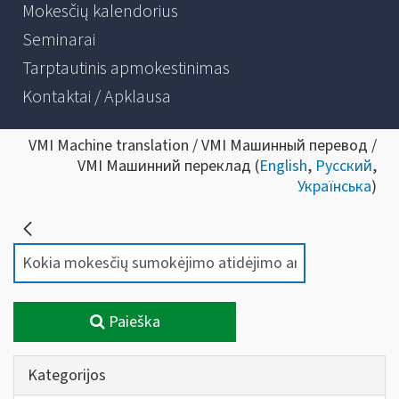
Mokesčių kalendorius
Seminarai
Tarptautinis apmokestinimas
Kontaktai / Apklausa
VMI Machine translation / VMI Машинный перевод /
VMI Машинний переклад (
English
,
Русский
,
Українська
)
Paieška
Kategorijos