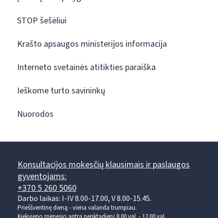
STOP šešėliui
Krašto apsaugos ministerijos informacija
Interneto svetainės atitikties paraiška
Ieškome turto savininkų
Nuorodos
Konsultacijos mokesčių klausimais ir paslaugos
gyventojams:
+370 5 260 5060
Darbo laikas: I-IV 8.00-17.00, V 8.00-15.45.
Prieššventinę dieną - viena valanda trumpiau.
Kiekvieno mėnesio antrą penktadienį 8.00 val. - 12.00 val.