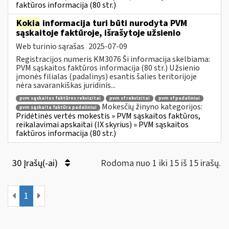
faktūros informacija (80 str.)
Kokia
informacija turi būti nurodyta PVM
sąskaitoje faktūroje, išrašytoje užsienio
Web turinio sąrašas
2025-07-09
Registracijos numeris KM3076 Ši informacija skelbiama:
PVM sąskaitos faktūros informacija (80 str.) Užsienio
įmonės filialas (padalinys) esantis šalies teritorijoje
nėra savarankiškas juridinis...
pvm sąskaitos faktūros rekvizitai
pvm sf rekvizitai
pvm sf padaliniui
Mokesčių žinyno kategorijos:
pvm sąskaita faktūra padaliniui
Pridėtinės vertės mokestis » PVM sąskaitos faktūros,
reikalavimai apskaitai (IX skyrius) » PVM sąskaitos
faktūros informacija (80 str.)
30 Įrašų(-ai)
Rodoma nuo 1 iki 15 iš 15 irašų.
1