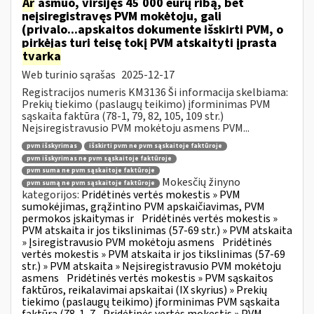
Ar
asmuo, viršijęs 45 000 eurų ribą, bet
neįsiregistravęs PVM mokėtoju, gali
(privalo...apskaitos dokumente išskirti PVM, o
pirkėjas turi teisę tokį PVM atskaityti įprasta
tvarka
Web turinio sąrašas
2025-12-17
Registracijos numeris KM3136 Ši informacija skelbiama:
Prekių tiekimo (paslaugų teikimo) įforminimas PVM
sąskaita faktūra (78-1, 79, 82, 105, 109 str.)
Neįsiregistravusio PVM mokėtoju asmens PVM...
pvm išskyrimas
išskirti pvm ne pvm sąskaitoje faktūroje
pvm išskyrimas ne pvm sąskaitoje faktūroje
pvm suma ne pvm sąskaitoje faktūroje
Mokesčių žinyno
pvm sumą ne pvm sąskaitoje faktūroje
kategorijos:
Pridėtinės vertės mokestis » PVM
sumokėjimas, grąžintino PVM apskaičiavimas, PVM
permokos įskaitymas ir
Pridėtinės vertės mokestis »
PVM atskaita ir jos tikslinimas (57-69 str.) » PVM atskaita
» Įsiregistravusio PVM mokėtoju asmens
Pridėtinės
vertės mokestis » PVM atskaita ir jos tikslinimas (57-69
str.) » PVM atskaita » Neįsiregistravusio PVM mokėtoju
asmens
Pridėtinės vertės mokestis » PVM sąskaitos
faktūros, reikalavimai apskaitai (IX skyrius) » Prekių
tiekimo (paslaugų teikimo) įforminimas PVM sąskaita