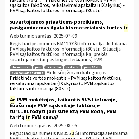
faktūra (78-1, 7
Pridėtinės vertės mokestis » PVM
sąskaitos faktūros, reikalavimai apskaitai (IX skyrius) »
PVM sąskaitos faktūros informacija (80 str.)
suvartojamos privatiems poreikiams,
pasigaminamas ilgalaikis materialusis turtas
ir
Web turinio sąrašas
2025-07-09
Registracijos numeris KM1207 Ši informacija skelbiama:
PVM sąskaitos faktūros informacija (80 str.) Situacija
PVM sąskaitos faktūros informacija Kai prekės
suvartojamos (ar paslaugos teikiamos) PVM...
įforminimas
pvm
rekvizitai
sąskaita
pvmį 80 str
Mokesčių žinyno kategorijos:
pvm sąskaita faktūra
Pridėtinės vertės mokestis » PVM sąskaitos faktūros,
reikalavimai apskaitai (IX skyrius) » PVM sąskaitos
faktūros informacija (80 str.)
Ar
PVM mokėtojas, taikantis SVS Lietuvoje,
išrašomoje PVM sąskaitoje faktūroje
turi...nurodyti jam suteiktą PVM kodą, PVM
tarifą
ir
PVM sumą?
Web turinio sąrašas
2025-08-05
Registracijos numeris KM356
2
Ši informacija skelbiama:
PVM sąskaitos faktūros informacija (80 str.) PVM