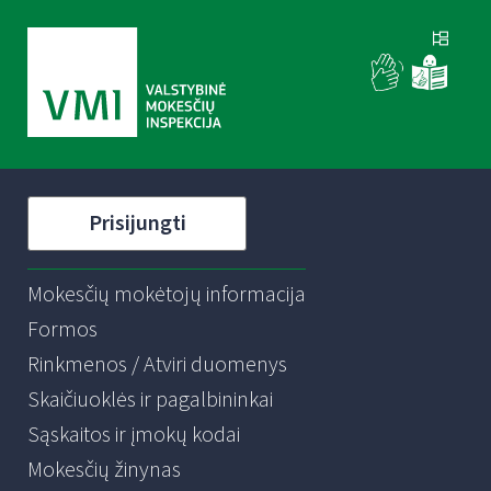
Prisijungti
Mokesčių mokėtojų informacija
Formos
Rinkmenos / Atviri duomenys
Skaičiuoklės ir pagalbininkai
Sąskaitos ir įmokų kodai
Mokesčių žinynas