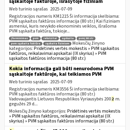
sąskaitoje faktūroje, išrašytoje fiziniam
Web turinio sąrašas
2025-07-09
Registracijos numeris KM1215 Ši informacija skelbiama:
PVM sąskaitos faktūros informacija (80 str.) Kai fiziniam
asmeniui, kuris nevykdo ekonominės veiklos, išrašoma
PVM sąskaita faktūra, tokioje...
įforminimas
pvm
rekvizitai
sąskaita
pvmį 80 str
Mokesčių žinyno
pvm sąskaita faktūra
sąskaita fiziniam
kategorijos:
Pridėtinės vertės mokestis » PVM sąskaitos
faktūros, reikalavimai apskaitai (IX skyrius) » PVM
sąskaitos faktūros informacija (80 str.)
Kokia
informacija gali būti nenurodoma PVM
sąskaitoje faktūroje, kai teikiamos PVM
Web turinio sąrašas
2025-07-09
Registracijos numeris KM3556 Ši informacija skelbiama:
PVM sąskaitos faktūros informacija (80 str.)
Vadovaujantis Lietuvos Respublikos Vyriausybės 200
2
m.
gegužės 29 d....
Mokesčių žinyno kategorijos:
Pridėtinės vertės mokestis
» PVM sąskaitos faktūros, reikalavimai apskaitai (IX
skyrius) » PVM sąskaitos faktūros informacija (80 str.)