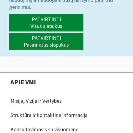
naudojimą ir naudojami Jūsų naršymo patirties
gerinimui.
PATVIRTINTI
Visus slapukus
PATVIRTINTI
Pasirinktus slapukus
APIE VMI
Misija, Vizija ir Vertybės
Struktūra ir kontaktinė informacija
Konsultavimasis su visuomene