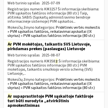
Web turinio sąrašas
2025-07-09
Registracijos numeris KM3257 Ši informacija skelbiama:
PVM sąskaitos faktūros informacija (80 str.) Taip,
atitinka. SABIS (Sąskaitų administravimo bendroje
informacinėje sistemoje) PVM sąskaitos...
Mokesčių žinyno kategorijos:
Pridėtinės vertės mokestis
» PVM sąskaitos faktūros, reikalavimai apskaitai (IX
skyrius) » PVM sąskaitos faktūros informacija (80 str.)
Ar
PVM mokėtojas, taikantis SVS Lietuvoje,
pirkdamas prekes (paslaugas) Lietuvoje
Web turinio sąrašas
2025-08-07
Registracijos numeris KM358
2
Ši informacija skelbiama:
PVM sąskaitos faktūros informacija (80 str.) PVM
mokėtojas, taikantis smulkiojo verslo schemą (SVS)
Lietuvoje,...
Mokesčių žinyno kategorijos:
Pridėtinės vertės mokestis
» PVM sąskaitos faktūros, reikalavimai apskaitai (IX
skyrius) » PVM sąskaitos faktūros informacija (80 str.)
Ar
supaprastintoje PVM sąskaitoje faktūroje
turi būti nurodyta „atvirkštinis
apmokestinimas