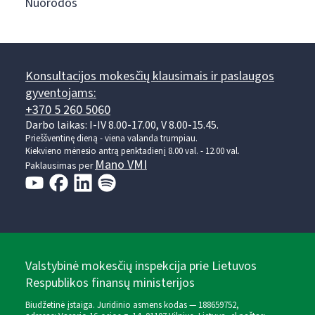
Nuorodos
Konsultacijos mokesčių klausimais ir paslaugos
gyventojams:
+370 5 260 5060
Darbo laikas: I-IV 8.00-17.00, V 8.00-15.45.
Prieššventinę dieną - viena valanda trumpiau.
Kiekvieno mėnesio antrą penktadienį 8.00 val. - 12.00 val.
Mano VMI
Paklausimas per
Valstybinė mokesčių inspekcija prie Lietuvos
Respublikos finansų ministerijos
Biudžetinė įstaiga. Juridinio asmens kodas — 188659752,