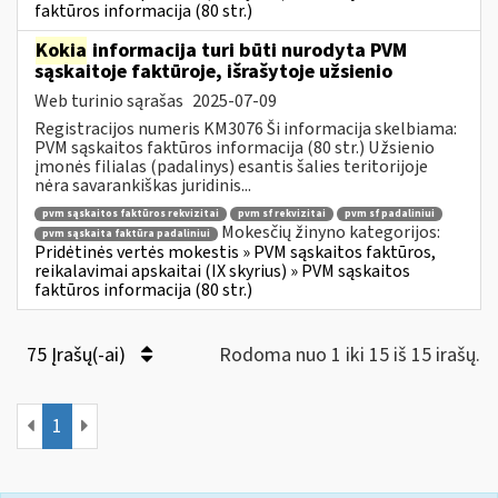
faktūros informacija (80 str.)
Kokia
informacija turi būti nurodyta PVM
sąskaitoje faktūroje, išrašytoje užsienio
Web turinio sąrašas
2025-07-09
Registracijos numeris KM3076 Ši informacija skelbiama:
PVM sąskaitos faktūros informacija (80 str.) Užsienio
įmonės filialas (padalinys) esantis šalies teritorijoje
nėra savarankiškas juridinis...
pvm sąskaitos faktūros rekvizitai
pvm sf rekvizitai
pvm sf padaliniui
Mokesčių žinyno kategorijos:
pvm sąskaita faktūra padaliniui
Pridėtinės vertės mokestis » PVM sąskaitos faktūros,
reikalavimai apskaitai (IX skyrius) » PVM sąskaitos
faktūros informacija (80 str.)
75 Įrašų(-ai)
Rodoma nuo 1 iki 15 iš 15 irašų.
1