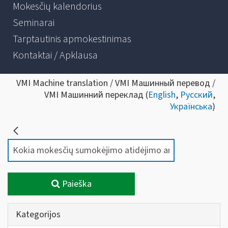
Mokesčių kalendorius
Seminarai
Tarptautinis apmokestinimas
Kontaktai / Apklausa
VMI Machine translation / VMI Машинный перевод /
VMI Машинний переклад (
English
,
Русский
,
Українська
)
Paieška
Kategorijos