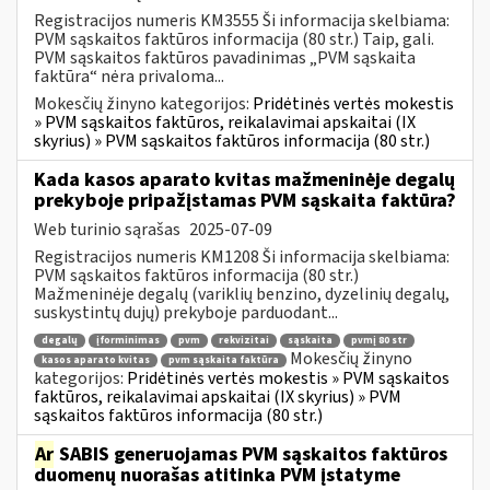
Registracijos numeris KM3555 Ši informacija skelbiama:
PVM sąskaitos faktūros informacija (80 str.) Taip, gali.
PVM sąskaitos faktūros pavadinimas „PVM sąskaita
faktūra“ nėra privaloma...
Mokesčių žinyno kategorijos:
Pridėtinės vertės mokestis
» PVM sąskaitos faktūros, reikalavimai apskaitai (IX
skyrius) » PVM sąskaitos faktūros informacija (80 str.)
Kada kasos aparato kvitas mažmeninėje degalų
prekyboje pripažįstamas PVM sąskaita faktūra?
Web turinio sąrašas
2025-07-09
Registracijos numeris KM1208 Ši informacija skelbiama:
PVM sąskaitos faktūros informacija (80 str.)
Mažmeninėje degalų (variklių benzino, dyzelinių degalų,
suskystintų dujų) prekyboje parduodant...
degalų
įforminimas
pvm
rekvizitai
sąskaita
pvmį 80 str
Mokesčių žinyno
kasos aparato kvitas
pvm sąskaita faktūra
kategorijos:
Pridėtinės vertės mokestis » PVM sąskaitos
faktūros, reikalavimai apskaitai (IX skyrius) » PVM
sąskaitos faktūros informacija (80 str.)
Ar
SABIS generuojamas PVM sąskaitos faktūros
duomenų nuorašas atitinka PVM įstatyme