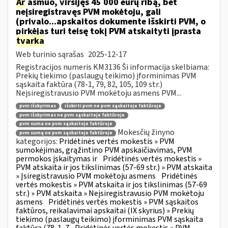
Ar
asmuo, viršijęs 45 000 eurų ribą, bet
neįsiregistravęs PVM mokėtoju, gali
(privalo...apskaitos dokumente išskirti PVM, o
pirkėjas turi teisę tokį PVM atskaityti įprasta
tvarka
Web turinio sąrašas
2025-12-17
Registracijos numeris KM3136 Ši informacija skelbiama:
Prekių tiekimo (paslaugų teikimo) įforminimas PVM
sąskaita faktūra (78-1, 79, 82, 105, 109 str.)
Neįsiregistravusio PVM mokėtoju asmens PVM...
pvm išskyrimas
išskirti pvm ne pvm sąskaitoje faktūroje
pvm išskyrimas ne pvm sąskaitoje faktūroje
pvm suma ne pvm sąskaitoje faktūroje
Mokesčių žinyno
pvm sumą ne pvm sąskaitoje faktūroje
kategorijos:
Pridėtinės vertės mokestis » PVM
sumokėjimas, grąžintino PVM apskaičiavimas, PVM
permokos įskaitymas ir
Pridėtinės vertės mokestis »
PVM atskaita ir jos tikslinimas (57-69 str.) » PVM atskaita
» Įsiregistravusio PVM mokėtoju asmens
Pridėtinės
vertės mokestis » PVM atskaita ir jos tikslinimas (57-69
str.) » PVM atskaita » Neįsiregistravusio PVM mokėtoju
asmens
Pridėtinės vertės mokestis » PVM sąskaitos
faktūros, reikalavimai apskaitai (IX skyrius) » Prekių
tiekimo (paslaugų teikimo) įforminimas PVM sąskaita