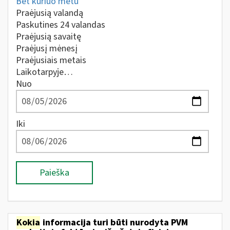
Bet kuriuo metu
Praėjusią valandą
Paskutines 24 valandas
Praėjusią savaitę
Praėjusį mėnesį
Praėjusiais metais
Laikotarpyje…
Nuo
Iki
Paieška
Kokia
informacija turi būti nurodyta PVM