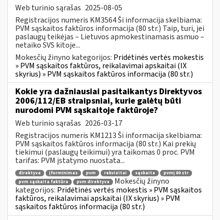
Web turinio sąrašas
2025-08-05
Registracijos numeris KM3564 Ši informacija skelbiama:
PVM sąskaitos faktūros informacija (80 str.) Taip, turi, jei
paslaugų teikėjas – Lietuvos apmokestinamasis asmuo –
netaiko SVS kitoje...
Mokesčių žinyno kategorijos:
Pridėtinės vertės mokestis
» PVM sąskaitos faktūros, reikalavimai apskaitai (IX
skyrius) » PVM sąskaitos faktūros informacija (80 str.)
Kokie yra dažniausiai pasitaikantys Direktyvos
2006/112/EB straipsniai, kurie galėtų būti
nurodomi PVM sąskaitoje faktūroje?
Web turinio sąrašas
2026-03-17
Registracijos numeris KM1213 Ši informacija skelbiama:
PVM sąskaitos faktūros informacija (80 str.) Kai prekių
tiekimui (paslaugų teikimui) yra taikomas 0 proc. PVM
tarifas: PVM įstatymo nuostata...
direktyva
įforminimas
pvm
rekvizitai
sąskaita
pvmį 80 str
Mokesčių žinyno
pvm sąskaita faktūra
pvm direktyva
kategorijos:
Pridėtinės vertės mokestis » PVM sąskaitos
faktūros, reikalavimai apskaitai (IX skyrius) » PVM
sąskaitos faktūros informacija (80 str.)