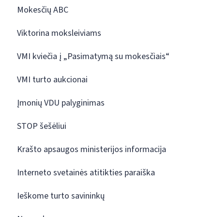
Mokesčių ABC
Viktorina moksleiviams
VMI kviečia į „Pasimatymą su mokesčiais“
VMI turto aukcionai
Įmonių VDU palyginimas
STOP šešėliui
Krašto apsaugos ministerijos informacija
Interneto svetainės atitikties paraiška
Ieškome turto savininkų