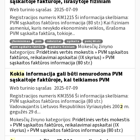
sąskaitoje faktūroje, išrašytoje fiziniam
Web turinio sąrašas
2025-07-09
Registracijos numeris KM1215 Ši informacija skelbiama:
PVM sąskaitos faktūros informacija (80 str.) Kai fiziniam
asmeniui, kuris nevykdo ekonominės veiklos, išrašoma
PVM sąskaita faktūra, tokioje...
įforminimas
pvm
rekvizitai
sąskaita
pvmį 80 str
Mokesčių žinyno
pvm sąskaita faktūra
sąskaita fiziniam
kategorijos:
Pridėtinės vertės mokestis » PVM sąskaitos
faktūros, reikalavimai apskaitai (IX skyrius) » PVM
sąskaitos faktūros informacija (80 str.)
Kokia
informacija gali būti nenurodoma PVM
sąskaitoje faktūroje, kai teikiamos PVM
Web turinio sąrašas
2025-07-09
Registracijos numeris KM3556 Ši informacija skelbiama:
PVM sąskaitos faktūros informacija (80 str.)
Vadovaujantis Lietuvos Respublikos Vyriausybės 200
2
m.
gegužės 29 d....
Mokesčių žinyno kategorijos:
Pridėtinės vertės mokestis
» PVM sąskaitos faktūros, reikalavimai apskaitai (IX
skyrius) » PVM sąskaitos faktūros informacija (80 str.)