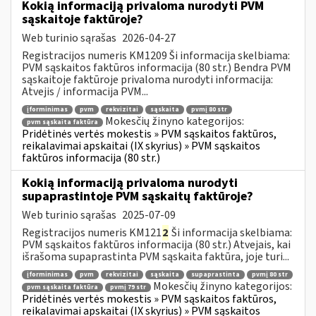
Kokią informaciją privaloma nurodyti PVM
sąskaitoje faktūroje?
Web turinio sąrašas
2026-04-27
Registracijos numeris KM1209 Ši informacija skelbiama:
PVM sąskaitos faktūros informacija (80 str.) Bendra PVM
sąskaitoje faktūroje privaloma nurodyti informacija:
Atvejis / informacija PVM...
įforminimas
pvm
rekvizitai
sąskaita
pvmį 80 str
Mokesčių žinyno kategorijos:
pvm sąskaita faktūra
Pridėtinės vertės mokestis » PVM sąskaitos faktūros,
reikalavimai apskaitai (IX skyrius) » PVM sąskaitos
faktūros informacija (80 str.)
Kokią informaciją privaloma nurodyti
supaprastintoje PVM sąskaitų faktūroje?
Web turinio sąrašas
2025-07-09
Registracijos numeris KM121
2
Ši informacija skelbiama:
PVM sąskaitos faktūros informacija (80 str.) Atvejais, kai
išrašoma supaprastinta PVM sąskaita faktūra, joje turi...
įforminimas
pvm
rekvizitai
sąskaita
supaprastinta
pvmį 80 str
Mokesčių žinyno kategorijos:
pvm sąskaita faktūra
pvmį 79 str
Pridėtinės vertės mokestis » PVM sąskaitos faktūros,
reikalavimai apskaitai (IX skyrius) » PVM sąskaitos