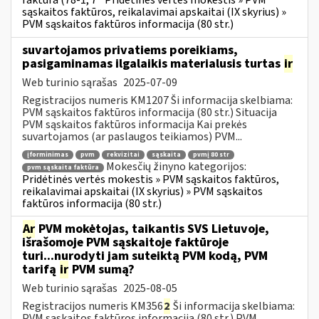
faktūra (78-1, 7
Pridėtinės vertės mokestis » PVM
sąskaitos faktūros, reikalavimai apskaitai (IX skyrius) »
PVM sąskaitos faktūros informacija (80 str.)
suvartojamos privatiems poreikiams,
pasigaminamas ilgalaikis materialusis turtas
ir
Web turinio sąrašas
2025-07-09
Registracijos numeris KM1207 Ši informacija skelbiama:
PVM sąskaitos faktūros informacija (80 str.) Situacija
PVM sąskaitos faktūros informacija Kai prekės
suvartojamos (ar paslaugos teikiamos) PVM...
įforminimas
pvm
rekvizitai
sąskaita
pvmį 80 str
Mokesčių žinyno kategorijos:
pvm sąskaita faktūra
Pridėtinės vertės mokestis » PVM sąskaitos faktūros,
reikalavimai apskaitai (IX skyrius) » PVM sąskaitos
faktūros informacija (80 str.)
Ar
PVM mokėtojas, taikantis SVS Lietuvoje,
išrašomoje PVM sąskaitoje faktūroje
turi...nurodyti jam suteiktą PVM kodą, PVM
tarifą
ir
PVM sumą?
Web turinio sąrašas
2025-08-05
Registracijos numeris KM356
2
Ši informacija skelbiama:
PVM sąskaitos faktūros informacija (80 str.) PVM