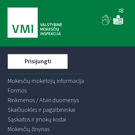
Prisijungti
Mokesčių mokėtojų informacija
Formos
Rinkmenos / Atviri duomenys
Skaičiuoklės ir pagalbininkai
Sąskaitos ir įmokų kodai
Mokesčių žinynas