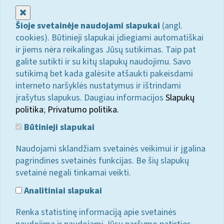
Uždaryti
Šioje svetainėje naudojami slapukai
(angl.
cookies). Būtinieji slapukai įdiegiami automatiškai
ir jiems nėra reikalingas Jūsų sutikimas. Taip pat
galite sutikti ir su kitų slapukų naudojimu. Savo
sutikimą bet kada galėsite atšaukti pakeisdami
interneto naršyklės nustatymus ir ištrindami
įrašytus slapukus. Daugiau informacijos
Slapukų
politika
;
Privatumo politika.
Būtinieji slapukai
Naudojami sklandžiam svetainės veikimui ir įgalina
pagrindines svetainės funkcijas. Be šių slapukų
svetainė negali tinkamai veikti.
Analitiniai slapukai
Renka statistinę informaciją apie svetainės