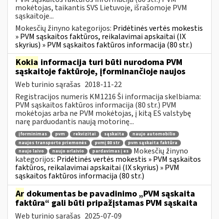
mokėtojas, taikantis SVS Lietuvoje, išrašomoje PVM
sąskaitoje...
Mokesčių žinyno kategorijos:
Pridėtinės vertės mokestis
» PVM sąskaitos faktūros, reikalavimai apskaitai (IX
skyrius) » PVM sąskaitos faktūros informacija (80 str.)
Kokia
informacija turi būti nurodoma PVM
sąskaitoje faktūroje, įforminančioje naujos
Web turinio sąrašas
2018-11-22
Registracijos numeris KM1216 Ši informacija skelbiama:
PVM sąskaitos faktūros informacija (80 str.) PVM
mokėtojas arba ne PVM mokėtojas, į kitą ES valstybę
narę parduodantis naują motorinę...
įforminimas
pvm
rekvizitai
sąskaita
naujo automobilio
naujos transporto priemonės
pvmį 80 str
pvm sąskaita faktūra
Mokesčių žinyno
naujo laivo
naujo orlaivio
pardavimas į es
kategorijos:
Pridėtinės vertės mokestis » PVM sąskaitos
faktūros, reikalavimai apskaitai (IX skyrius) » PVM
sąskaitos faktūros informacija (80 str.)
Ar
dokumentas be pavadinimo „PVM sąskaita
faktūra“ gali būti pripažįstamas PVM sąskaita
Web turinio sąrašas
2025-07-09