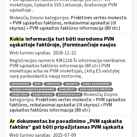
mokėtojas, taikantis SVS Lietuvoje, išrašomoje PVM
sąskaitoje...
Mokesčių žinyno kategorijos:
Pridėtinės vertės mokestis
» PVM sąskaitos faktūros, reikalavimai apskaitai (IX
skyrius) » PVM sąskaitos faktūros informacija (80 str.)
Kokia
informacija turi būti nurodoma PVM
sąskaitoje faktūroje, įforminančioje naujos
Web turinio sąrašas
2018-11-22
Registracijos numeris KM1216 Ši informacija skelbiama:
PVM sąskaitos faktūros informacija (80 str.) PVM
mokėtojas arba ne PVM mokėtojas, į kitą ES valstybę
narę parduodantis naują motorinę...
įforminimas
pvm
rekvizitai
sąskaita
naujo automobilio
naujos transporto priemonės
pvmį 80 str
pvm sąskaita faktūra
Mokesčių žinyno
naujo laivo
naujo orlaivio
pardavimas į es
kategorijos:
Pridėtinės vertės mokestis » PVM sąskaitos
faktūros, reikalavimai apskaitai (IX skyrius) » PVM
sąskaitos faktūros informacija (80 str.)
Ar
dokumentas be pavadinimo „PVM sąskaita
faktūra“ gali būti pripažįstamas PVM sąskaita
Web turinio sąrašas
2025-07-09