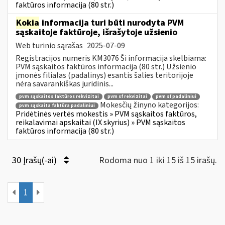
faktūros informacija (80 str.)
Kokia
informacija turi būti nurodyta PVM
sąskaitoje faktūroje, išrašytoje užsienio
Web turinio sąrašas
2025-07-09
Registracijos numeris KM3076 Ši informacija skelbiama:
PVM sąskaitos faktūros informacija (80 str.) Užsienio
įmonės filialas (padalinys) esantis šalies teritorijoje
nėra savarankiškas juridinis...
pvm sąskaitos faktūros rekvizitai
pvm sf rekvizitai
pvm sf padaliniui
Mokesčių žinyno kategorijos:
pvm sąskaita faktūra padaliniui
Pridėtinės vertės mokestis » PVM sąskaitos faktūros,
reikalavimai apskaitai (IX skyrius) » PVM sąskaitos
faktūros informacija (80 str.)
30 Įrašų(-ai)
Rodoma nuo 1 iki 15 iš 15 irašų.
1