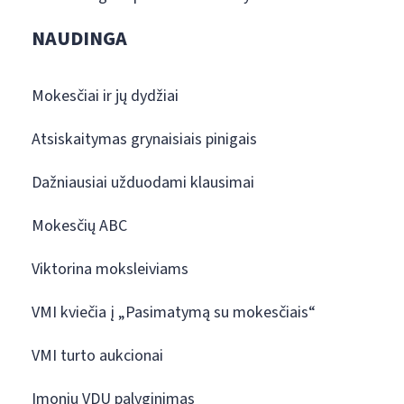
NAUDINGA
Mokesčiai ir jų dydžiai
Atsiskaitymas grynaisiais pinigais
Dažniausiai užduodami klausimai
Mokesčių ABC
Viktorina moksleiviams
VMI kviečia į „Pasimatymą su mokesčiais“
VMI turto aukcionai
Įmonių VDU palyginimas