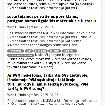
faktūra (78-1, 7
Pridėtinės vertės mokestis » PVM
sąskaitos faktūros, reikalavimai apskaitai (IX skyrius) »
PVM sąskaitos faktūros informacija (80 str.)
suvartojamos privatiems poreikiams,
pasigaminamas ilgalaikis materialusis turtas
ir
Web turinio sąrašas
2025-07-09
Registracijos numeris KM1207 Ši informacija skelbiama:
PVM sąskaitos faktūros informacija (80 str.) Situacija
PVM sąskaitos faktūros informacija Kai prekės
suvartojamos (ar paslaugos teikiamos) PVM...
įforminimas
pvm
rekvizitai
sąskaita
pvmį 80 str
Mokesčių žinyno kategorijos:
pvm sąskaita faktūra
Pridėtinės vertės mokestis » PVM sąskaitos faktūros,
reikalavimai apskaitai (IX skyrius) » PVM sąskaitos
faktūros informacija (80 str.)
Ar
PVM mokėtojas, taikantis SVS Lietuvoje,
išrašomoje PVM sąskaitoje faktūroje
turi...nurodyti jam suteiktą PVM kodą, PVM
tarifą
ir
PVM sumą?
Web turinio sąrašas
2025-08-05
Registracijos numeris KM356
2
Ši informacija skelbiama:
PVM sąskaitos faktūros informacija (80 str.) PVM