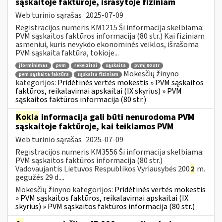
sąskaitoje faktūroje, išrašytoje fiziniam
Web turinio sąrašas
2025-07-09
Registracijos numeris KM1215 Ši informacija skelbiama:
PVM sąskaitos faktūros informacija (80 str.) Kai fiziniam
asmeniui, kuris nevykdo ekonominės veiklos, išrašoma
PVM sąskaita faktūra, tokioje...
įforminimas
pvm
rekvizitai
sąskaita
pvmį 80 str
Mokesčių žinyno
pvm sąskaita faktūra
sąskaita fiziniam
kategorijos:
Pridėtinės vertės mokestis » PVM sąskaitos
faktūros, reikalavimai apskaitai (IX skyrius) » PVM
sąskaitos faktūros informacija (80 str.)
Kokia
informacija gali būti nenurodoma PVM
sąskaitoje faktūroje, kai teikiamos PVM
Web turinio sąrašas
2025-07-09
Registracijos numeris KM3556 Ši informacija skelbiama:
PVM sąskaitos faktūros informacija (80 str.)
Vadovaujantis Lietuvos Respublikos Vyriausybės 200
2
m.
gegužės 29 d....
Mokesčių žinyno kategorijos:
Pridėtinės vertės mokestis
» PVM sąskaitos faktūros, reikalavimai apskaitai (IX
skyrius) » PVM sąskaitos faktūros informacija (80 str.)