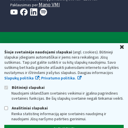
Mano VMI
Paklausimas per
Valstybinė mokesčių inspekcija prie Lietuvos
U
Respublikos finansų ministerijos
Šioje svetainėje naudojami slapukai
(angl. cookies). Būtinieji
slapukai įdiegiami automatiškai ir jiems nėra reikalingas Jūsų
Biudžetinė įstaiga. Juridinio asmens kodas — 188659752,
sutikimas. Taip pat galite sutikti ir su kitų slapukų naudojimu. Savo
adresas: Vasario 16-osios g. 14, 01107 Vilnius, Lietuva, el.paštas:
sutikimą bet kada galėsite atšaukti pakeisdami interneto naršyklės
vmi@vmi.lt
, E. pristatymo dėžutės adresas 188659752
nustatymus ir ištrindami įrašytus slapukus. Daugiau informacijos
Duomenys apie Valstybinę mokesčių inspekciją prie Lietuvos
Slapukų politika
;
Privatumo politika.
Respublikos finansų ministerijos kaupiami ir saugomi Juridinių
asmenų registre
Būtinieji slapukai
Naudojami sklandžiam svetainės veikimui ir įgalina pagrindines
svetainės funkcijas. Be šių slapukų svetainė negali tinkamai veikti.
Analitiniai slapukai
Renka statistinę informaciją apie svetainės naudojimą ir
naudojami Jūsų naršymo patirties gerinimui.