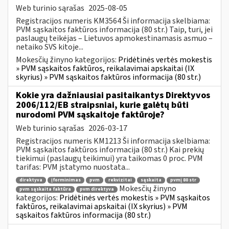
Web turinio sąrašas
2025-08-05
Registracijos numeris KM3564 Ši informacija skelbiama:
PVM sąskaitos faktūros informacija (80 str.) Taip, turi, jei
paslaugų teikėjas – Lietuvos apmokestinamasis asmuo –
netaiko SVS kitoje...
Mokesčių žinyno kategorijos:
Pridėtinės vertės mokestis
» PVM sąskaitos faktūros, reikalavimai apskaitai (IX
skyrius) » PVM sąskaitos faktūros informacija (80 str.)
Kokie yra dažniausiai pasitaikantys Direktyvos
2006/112/EB straipsniai, kurie galėtų būti
nurodomi PVM sąskaitoje faktūroje?
Web turinio sąrašas
2026-03-17
Registracijos numeris KM1213 Ši informacija skelbiama:
PVM sąskaitos faktūros informacija (80 str.) Kai prekių
tiekimui (paslaugų teikimui) yra taikomas 0 proc. PVM
tarifas: PVM įstatymo nuostata...
direktyva
įforminimas
pvm
rekvizitai
sąskaita
pvmį 80 str
Mokesčių žinyno
pvm sąskaita faktūra
pvm direktyva
kategorijos:
Pridėtinės vertės mokestis » PVM sąskaitos
faktūros, reikalavimai apskaitai (IX skyrius) » PVM
sąskaitos faktūros informacija (80 str.)