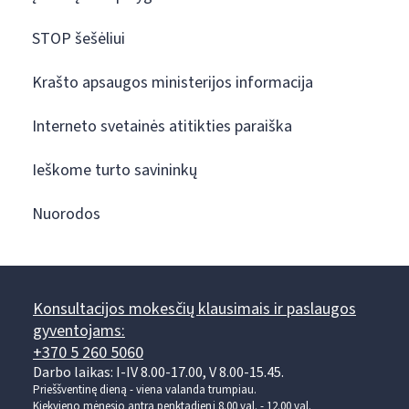
STOP šešėliui
Krašto apsaugos ministerijos informacija
Interneto svetainės atitikties paraiška
Ieškome turto savininkų
Nuorodos
Konsultacijos mokesčių klausimais ir paslaugos
gyventojams:
+370 5 260 5060
Darbo laikas: I-IV 8.00-17.00, V 8.00-15.45.
Prieššventinę dieną - viena valanda trumpiau.
Kiekvieno mėnesio antrą penktadienį 8.00 val. - 12.00 val.