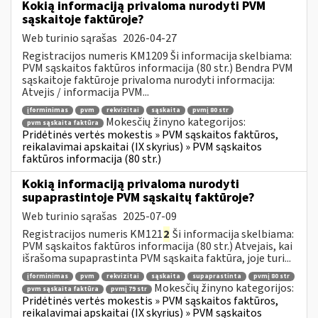
Kokią informaciją privaloma nurodyti PVM
sąskaitoje faktūroje?
Web turinio sąrašas
2026-04-27
Registracijos numeris KM1209 Ši informacija skelbiama:
PVM sąskaitos faktūros informacija (80 str.) Bendra PVM
sąskaitoje faktūroje privaloma nurodyti informacija:
Atvejis / informacija PVM...
įforminimas
pvm
rekvizitai
sąskaita
pvmį 80 str
Mokesčių žinyno kategorijos:
pvm sąskaita faktūra
Pridėtinės vertės mokestis » PVM sąskaitos faktūros,
reikalavimai apskaitai (IX skyrius) » PVM sąskaitos
faktūros informacija (80 str.)
Kokią informaciją privaloma nurodyti
supaprastintoje PVM sąskaitų faktūroje?
Web turinio sąrašas
2025-07-09
Registracijos numeris KM121
2
Ši informacija skelbiama:
PVM sąskaitos faktūros informacija (80 str.) Atvejais, kai
išrašoma supaprastinta PVM sąskaita faktūra, joje turi...
įforminimas
pvm
rekvizitai
sąskaita
supaprastinta
pvmį 80 str
Mokesčių žinyno kategorijos:
pvm sąskaita faktūra
pvmį 79 str
Pridėtinės vertės mokestis » PVM sąskaitos faktūros,
reikalavimai apskaitai (IX skyrius) » PVM sąskaitos