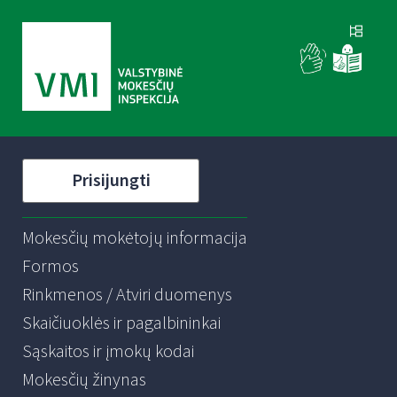
Prisijungti
Mokesčių mokėtojų informacija
Formos
Rinkmenos / Atviri duomenys
Skaičiuoklės ir pagalbininkai
Sąskaitos ir įmokų kodai
Mokesčių žinynas