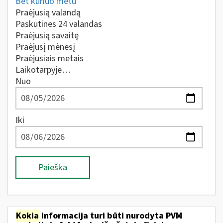
Bet kuriuo metu
Praėjusią valandą
Paskutines 24 valandas
Praėjusią savaitę
Praėjusį mėnesį
Praėjusiais metais
Laikotarpyje…
Nuo
Iki
Paieška
Kokia
informacija turi būti nurodyta PVM