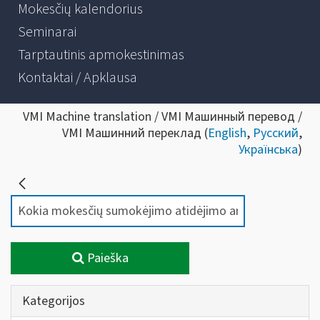
Mokesčių kalendorius
Seminarai
Tarptautinis apmokestinimas
Kontaktai / Apklausa
VMI Machine translation / VMI Машинный перевод /
VMI Машинний переклад (
English
,
Русский
,
Українська
)
Paieška
Kategorijos