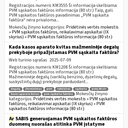
Registracijos numeris KM3555 Ši informacija skelbiama:
PVM sąskaitos faktūros informacija (80 str.) Taip, gali.
PVM sąskaitos faktūros pavadinimas „PVM sąskaita
faktūra“ nėra privaloma...
Mokesčių žinyno kategorijos:
Pridėtinės vertės mokestis
» PVM sąskaitos faktūros, reikalavimai apskaitai (IX
skyrius) » PVM sąskaitos faktūros informacija (80 str.)
Kada kasos aparato kvitas mažmeninėje degalų
prekyboje pripažįstamas PVM sąskaita faktūra?
Web turinio sąrašas
2025-07-09
Registracijos numeris KM1208 Ši informacija skelbiama:
PVM sąskaitos faktūros informacija (80 str.)
Mažmeninėje degalų (variklių benzino, dyzelinių degalų,
suskystintų dujų) prekyboje parduodant...
degalų
įforminimas
pvm
rekvizitai
sąskaita
pvmį 80 str
Mokesčių žinyno
kasos aparato kvitas
pvm sąskaita faktūra
kategorijos:
Pridėtinės vertės mokestis » PVM sąskaitos
faktūros, reikalavimai apskaitai (IX skyrius) » PVM
sąskaitos faktūros informacija (80 str.)
Ar
SABIS generuojamas PVM sąskaitos faktūros
duomenų nuorašas atitinka PVM įstatyme