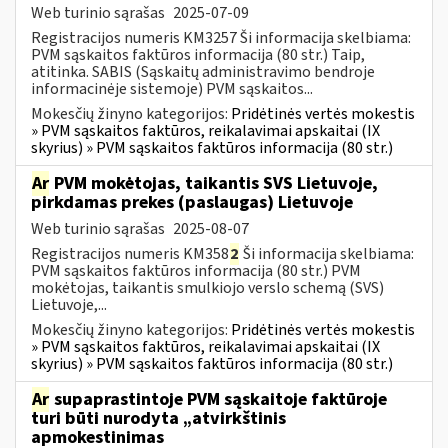
Web turinio sąrašas
2025-07-09
Registracijos numeris KM3257 Ši informacija skelbiama:
PVM sąskaitos faktūros informacija (80 str.) Taip,
atitinka. SABIS (Sąskaitų administravimo bendroje
informacinėje sistemoje) PVM sąskaitos...
Mokesčių žinyno kategorijos:
Pridėtinės vertės mokestis
» PVM sąskaitos faktūros, reikalavimai apskaitai (IX
skyrius) » PVM sąskaitos faktūros informacija (80 str.)
Ar
PVM mokėtojas, taikantis SVS Lietuvoje,
pirkdamas prekes (paslaugas) Lietuvoje
Web turinio sąrašas
2025-08-07
Registracijos numeris KM358
2
Ši informacija skelbiama:
PVM sąskaitos faktūros informacija (80 str.) PVM
mokėtojas, taikantis smulkiojo verslo schemą (SVS)
Lietuvoje,...
Mokesčių žinyno kategorijos:
Pridėtinės vertės mokestis
» PVM sąskaitos faktūros, reikalavimai apskaitai (IX
skyrius) » PVM sąskaitos faktūros informacija (80 str.)
Ar
supaprastintoje PVM sąskaitoje faktūroje
turi būti nurodyta „atvirkštinis
apmokestinimas