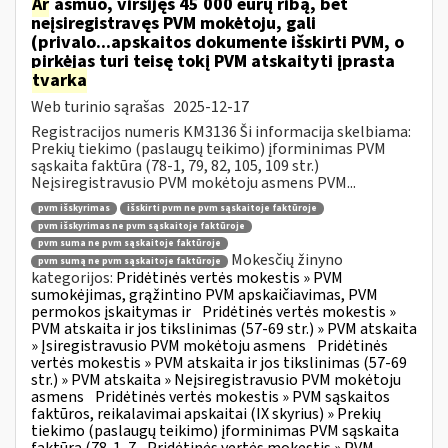
Ar
asmuo, viršijęs 45 000 eurų ribą, bet
neįsiregistravęs PVM mokėtoju, gali
(privalo...apskaitos dokumente išskirti PVM, o
pirkėjas turi teisę tokį PVM atskaityti įprasta
tvarka
Web turinio sąrašas
2025-12-17
Registracijos numeris KM3136 Ši informacija skelbiama:
Prekių tiekimo (paslaugų teikimo) įforminimas PVM
sąskaita faktūra (78-1, 79, 82, 105, 109 str.)
Neįsiregistravusio PVM mokėtoju asmens PVM...
pvm išskyrimas
išskirti pvm ne pvm sąskaitoje faktūroje
pvm išskyrimas ne pvm sąskaitoje faktūroje
pvm suma ne pvm sąskaitoje faktūroje
Mokesčių žinyno
pvm sumą ne pvm sąskaitoje faktūroje
kategorijos:
Pridėtinės vertės mokestis » PVM
sumokėjimas, grąžintino PVM apskaičiavimas, PVM
permokos įskaitymas ir
Pridėtinės vertės mokestis »
PVM atskaita ir jos tikslinimas (57-69 str.) » PVM atskaita
» Įsiregistravusio PVM mokėtoju asmens
Pridėtinės
vertės mokestis » PVM atskaita ir jos tikslinimas (57-69
str.) » PVM atskaita » Neįsiregistravusio PVM mokėtoju
asmens
Pridėtinės vertės mokestis » PVM sąskaitos
faktūros, reikalavimai apskaitai (IX skyrius) » Prekių
tiekimo (paslaugų teikimo) įforminimas PVM sąskaita