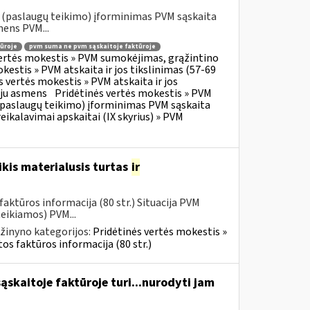
o (paslaugų teikimo) įforminimas PVM sąskaita
mens PVM...
ūroje
pvm suma ne pvm sąskaitoje faktūroje
vertės mokestis » PVM sumokėjimas, grąžintino
kestis » PVM atskaita ir jos tikslinimas (57-69
s vertės mokestis » PVM atskaita ir jos
oju asmens
Pridėtinės vertės mokestis » PVM
o (paslaugų teikimo) įforminimas PVM sąskaita
eikalavimai apskaitai (IX skyrius) » PVM
kis materialusis turtas
ir
aktūros informacija (80 str.) Situacija PVM
eikiamos) PVM...
žinyno kategorijos:
Pridėtinės vertės mokestis »
os faktūros informacija (80 str.)
skaitoje faktūroje turi...nurodyti jam