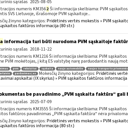
urinio sąrašas
2025-08-05
tracijos numeris KM356
2
Ši informacija skelbiama: PVM sąskaitos
ntis SVS Lietuvoje, išrašomoje PVM sąskaitoje...
čių žinyno kategorijos:
Pridėtinės vertės mokestis » PVM sąskaitos
ąskaitos faktūros informacija (80 str.)
ia
informacija turi būti nurodoma PVM sąskaitoje faktūr
urinio sąrašas
2018-11-22
tracijos numeris KM1216 Ši informacija skelbiama: PVM sąskaitos 
ne PVM mokėtojas, į kitą ES valstybę narę parduodantis naują moto
inimas
pvm
rekvizitai
sąskaita
naujo automobilio
naujos transporto priemonės
Mokesčių žinyno kategorijos:
Pridėtinės vertė
orlaivio
pardavimas į es
lavimai apskaitai (IX skyrius) » PVM sąskaitos faktūros informacija (
kumentas be pavadinimo „PVM sąskaita faktūra“ gali 
urinio sąrašas
2025-07-09
tracijos numeris KM3555 Ši informacija skelbiama: PVM sąskaitos fa
itos faktūros pavadinimas „PVM sąskaita faktūra“ nėra privaloma.
čių žinyno kategorijos:
Pridėtinės vertės mokestis » PVM sąskaitos
ąskaitos faktūros informacija (80 str.)