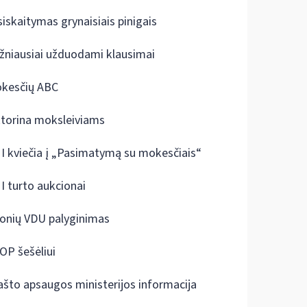
siskaitymas grynaisiais pinigais
žniausiai užduodami klausimai
kesčių ABC
ktorina moksleiviams
I kviečia į „Pasimatymą su mokesčiais“
I turto aukcionai
onių VDU palyginimas
OP šešėliui
ašto apsaugos ministerijos informacija