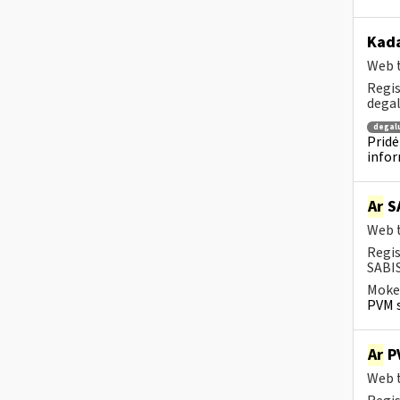
Kada
Web t
Regis
degal
degal
Pridė
infor
Ar
SA
Web t
Regis
SABIS
Mokes
PVM s
Ar
PV
Web t