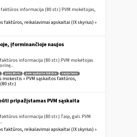
 faktūros informacija (80 str.) PVM mokėtojas,
 faktūros, reikalavimai apskaitai (IX skyrius) »
oje, įforminančioje naujos
faktūros informacija (80 str.) PVM mokėtojas
rinę...
pvmį 80 str
pvm sąskaita faktūra
naujo laivo
s mokestis » PVM sąskaitos faktūros,
80 str.)
būti pripažįstamas PVM sąskaita
ktūros informacija (80 str.) Taip, gali. PVM
..
 faktūros, reikalavimai apskaitai (IX skyrius) »