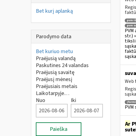
Regis
Bet kurį aplanką
faktū
pvm i
pvm su
PVM a
str.)
Parodymo data
tiksl
sąska
Bet kuriuo metu
faktū
sąska
Praėjusią valandą
Paskutines 24 valandas
Praėjusią savaitę
suva
Praėjusį mėnesį
Web t
Praėjusiais metais
Regis
Laikotarpyje…
sąska
Nuo
Iki
įform
PVM s
Ar
PV
Paieška
sute