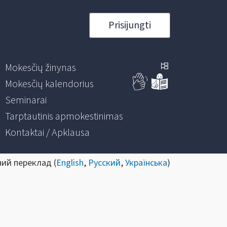
Prisijungti
Mokesčių žinynas
Mokesčių kalendorius
Seminarai
Tarptautinis apmokestinimas
Kontaktai / Apklausa
ний переклад (
English
,
Русский
,
Українська
)