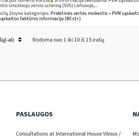
tracijos numeris KM358
2
Ši informacija skelbiama: PVM sąskaitos
ntis smulkiojo verslo schemą (SVS) Lietuvoje,...
čių žinyno kategorijos:
Pridėtinės vertės mokestis » PVM sąskaitos
ąskaitos faktūros informacija (80 str.)
šų(-ai)
Rodoma nuo 1 iki 10 iš 15 irašų.
PASLAUGOS
N
Consultations at International House Vilnius /
Mo