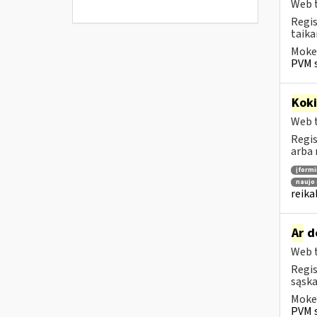
Web t
Regis
taika
Mokes
PVM s
Kok
Web t
Regis
arba 
įform
naujo 
reika
Ar
do
Web t
Regis
sąska
Mokes
PVM s