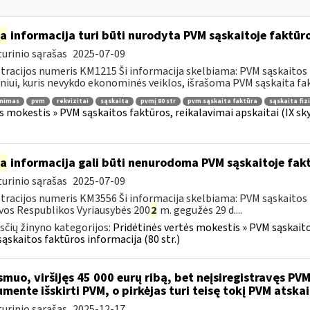
ia
informacija turi būti nurodyta PVM sąskaitoje faktūroj
urinio sąrašas
2025-07-09
tracijos numeris KM1215 Ši informacija skelbiama: PVM sąskaitos fa
iui, kuris nevykdo ekonominės veiklos, išrašoma PVM sąskaita fakt
inimas
pvm
rekvizitai
sąskaita
pvmį 80 str
pvm sąskaita faktūra
sąskaita fiz
s mokestis » PVM sąskaitos faktūros, reikalavimai apskaitai (IX sk
ia
informacija gali būti nenurodoma PVM sąskaitoje fakt
urinio sąrašas
2025-07-09
tracijos numeris KM3556 Ši informacija skelbiama: PVM sąskaitos f
vos Respublikos Vyriausybės 200
2
m. gegužės 29 d....
čių žinyno kategorijos:
Pridėtinės vertės mokestis » PVM sąskaitos
ąskaitos faktūros informacija (80 str.)
muo, viršijęs 45 000 eurų ribą, bet neįsiregistravęs PVM
mente išskirti PVM, o pirkėjas turi teisę tokį PVM atskai
urinio sąrašas
2025-12-17