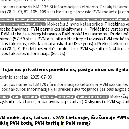
tracijos numeris KM3136 Ši informacija skelbiama: Prekių tiekim
ra (78-1, 79, 82, 105, 109 str.) Neįsiregistravusio PVM mokėtoju as
šskyrimas
išskirti pvm ne pvm sąskaitoje faktūroje
pvm išskyrimas ne pvm sąskaitoje fakt
Mokesčių žinyno kategorijos:
Pridėtinės 
mą ne pvm sąskaitoje faktūroje
pskaičiavimas, PVM permokos įskaitymas ir
Pridėtinės vertės mo
 » PVM atskaita » Įsiregistravusio PVM mokėtoju asmens
Pridėtinė
inimas (57-69 str.) » PVM atskaita » Neįsiregistravusio PVM mokėt
itos faktūros, reikalavimai apskaitai (IX skyrius) » Prekių tiekim
ra (78-1, 7
Pridėtinės vertės mokestis » PVM sąskaitos faktūros, r
itos faktūros informacija (80 str.)
rtojamos privatiems poreikiams, pasigaminamas ilgalai
urinio sąrašas
2025-07-09
tracijos numeris KM1207 Ši informacija skelbiama: PVM sąskaitos f
itos faktūros informacija Kai prekės suvartojamos (ar paslaugos t
Mokesčių 
inimas
pvm
rekvizitai
sąskaita
pvmį 80 str
pvm sąskaita faktūra
ąskaitos faktūros, reikalavimai apskaitai (IX skyrius) » PVM sąskait
M mokėtojas, taikantis SVS Lietuvoje, išrašomoje PVM są
iktą PVM kodą, PVM tarifą
ir
PVM sumą?