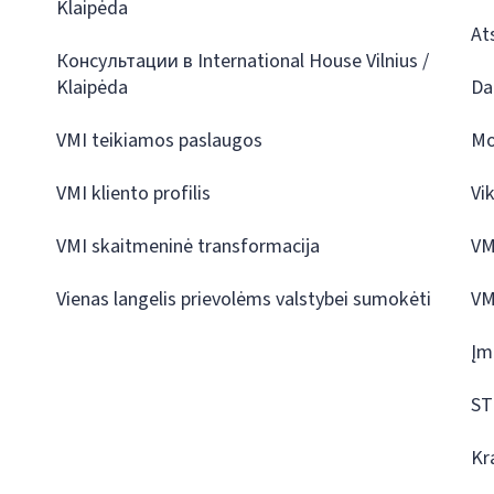
Klaipėda
At
Консультации в International House Vilnius /
Klaipėda
Da
VMI teikiamos paslaugos
Mo
VMI kliento profilis
Vi
VMI skaitmeninė transformacija
VM
Vienas langelis prievolėms valstybei sumokėti
VM
Įm
ST
Kr