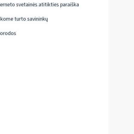
terneto svetainės atitikties paraiška
škome turto savininkų
orodos