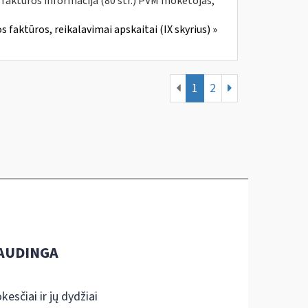
 faktūros informacija (80 str.) PVM mokėtojas,
 faktūros, reikalavimai apskaitai (IX skyrius) »
1
2
AUDINGA
kesčiai ir jų dydžiai