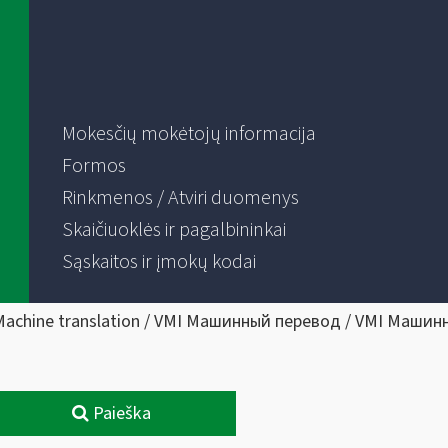
Mokesčių mokėtojų informacija
Formos
Rinkmenos / Atviri duomenys
Skaičiuoklės ir pagalbininkai
Sąskaitos ir įmokų kodai
Machine translation / VMI Машинный перевод / VMI Машин
Paieška