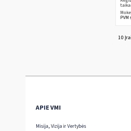
Regis
taika
Mokes
PVM s
10 Įra
APIE VMI
Misija, Vizija ir Vertybės