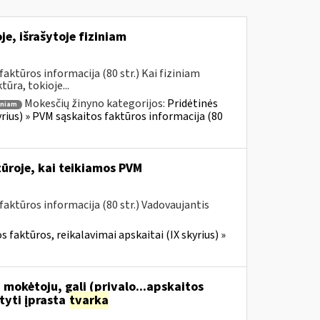
e, išrašytoje fiziniam
ktūros informacija (80 str.) Kai fiziniam
ūra, tokioje...
Mokesčių žinyno kategorijos:
Pridėtinės
iniam
yrius) » PVM sąskaitos faktūros informacija (80
ūroje, kai teikiamos PVM
aktūros informacija (80 str.) Vadovaujantis
 faktūros, reikalavimai apskaitai (IX skyrius) »
 mokėtoju, gali (privalo...apskaitos
tyti įprasta
tvarka