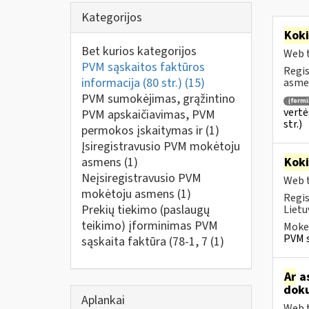
Kategorijos
Kok
Bet kurios kategorijos
Web t
PVM sąskaitos faktūros
Regis
informacija (80 str.)
(15)
asmen
PVM sumokėjimas, grąžintino
įform
vertė
PVM apskaičiavimas, PVM
str.)
permokos įskaitymas ir
(1)
Įsiregistravusio PVM mokėtoju
asmens
(1)
Kok
Neįsiregistravusio PVM
Web t
mokėtoju asmens
(1)
Regis
Prekių tiekimo (paslaugų
Lietu
teikimo) įforminimas PVM
Mokes
PVM s
sąskaita faktūra (78-1, 7
(1)
Ar
as
doku
Aplankai
Web t