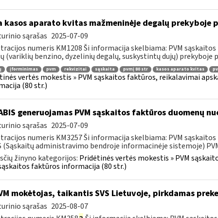
 kasos aparato kvitas mažmeninėje degalų prekyboje p
urinio sąrašas
2025-07-09
tracijos numeris KM1208 Ši informacija skelbiama: PVM sąskaitos 
ų (variklių benzino, dyzelinių degalų, suskystintų dujų) prekyboje 
ų
įforminimas
pvm
rekvizitai
sąskaita
pvmį 80 str
kasos aparato kvitas
pv
tinės vertės mokestis » PVM sąskaitos faktūros, reikalavimai apska
macija (80 str.)
BIS generuojamas PVM sąskaitos faktūros duomenų nuo
urinio sąrašas
2025-07-09
tracijos numeris KM3257 Ši informacija skelbiama: PVM sąskaitos fa
 (Sąskaitų administravimo bendroje informacinėje sistemoje) PVM 
čių žinyno kategorijos:
Pridėtinės vertės mokestis » PVM sąskaitos
ąskaitos faktūros informacija (80 str.)
M mokėtojas, taikantis SVS Lietuvoje, pirkdamas preke
urinio sąrašas
2025-08-07